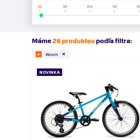
82
92
102
112
1
Máme
26 produktov
podľa filtra:
Woom
NOVINKA