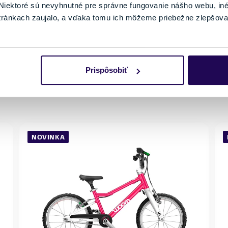
iektoré sú nevyhnutné pre správne fungovanie nášho webu, in
s prehadzovačkou
do 100 kg
tránkach zaujalo, a vďaka tomu ich môžeme priebežne zlepšova
Veľkosť
V
20"
Posledný kus skladom
Prispôsobiť
NOVINKA