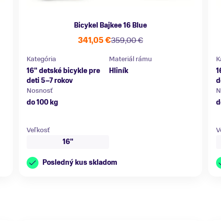
Bicykel Bajkee 16 Blue
341,05 €
359,00 €
Kategória
Materiál rámu
K
16" detské bicykle pre
Hliník
1
deti 5–7 rokov
d
Nosnosť
N
do 100 kg
d
Veľkosť
V
16"
Posledný kus skladom