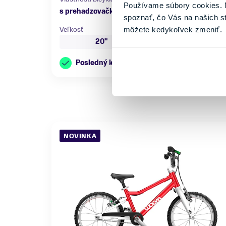
Používame súbory cookies. N
s prehadzovačkou
do 100 kg
spoznať, čo Vás na našich s
Veľkosť
môžete kedykoľvek zmeniť.
20"
Posledný kus skladom
NOVINKA