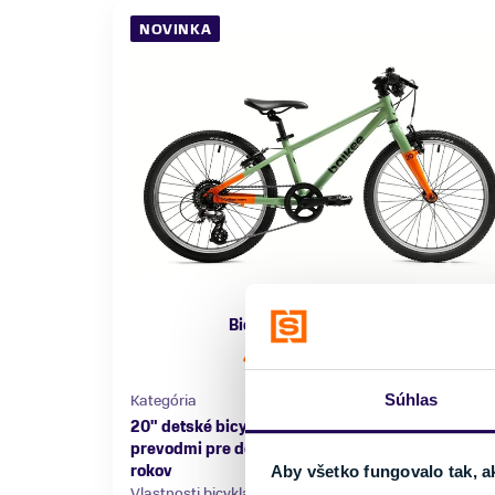
NOVINKA
Bicykel Bajkee 20 Green
426,55 €
449,00 €
Súhlas
Kategória
Materiál rámu
20" detské bicykle s
Hliník
prevodmi pre deti 7–9
rokov
Aby všetko fungovalo tak, a
Vlastnosti bicykla
Nosnosť