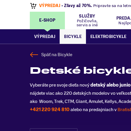
VÝPREDAJ
- Zľavy až 70%
.
Pripravte sa na let
SLUŽBY
PREDA
E-SHOP
Požičovňa,
Najšp
servis a iné
VÝPREDAJ
BICYKLE
ELEKTROBICYKLE
Späť na
Bicykle
Detské bicyk
Vyberáte pre svoje dieťa nový
detský alebo junio
nájdete viac ako 220 detských modelov vo veľkostiac
ako Woom, Trek, CTM, Giant, Amulet, Kellys, Acade
+421 220 924 810
alebo na predajniach v
Bratis