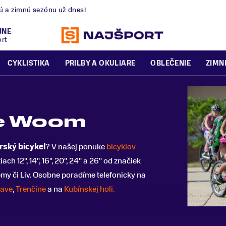
nú a zimnú sezónu už dnes!
JNE
ort
CYKLISTIKA
PRILBY A OKULIARE
OBLEČENIE
ZIMN
le Woom
rský bicykel
? V našej ponuke
bicyklov
h 12", 14", 16", 20", 24" a 26" od značiek
my či Liv. Osobne poradíme telefonicky na
lave
,
Trenčíne
a na
Kubínskej holi.