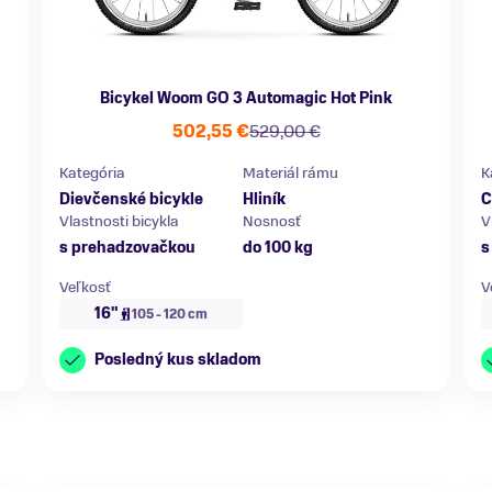
Bicykel Woom GO 3 Automagic Hot Pink
502,55 €
529,00 €
Kategória
Materiál rámu
K
Dievčenské bicykle
Hliník
C
Vlastnosti bicykla
Nosnosť
V
s prehadzovačkou
do 100 kg
s
Veľkosť
V
16"
105 - 120 cm
Posledný kus skladom