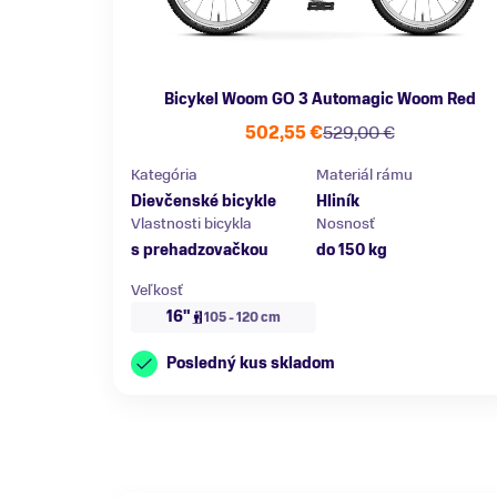
Bicykel Woom GO 3 Automagic Woom Red
502,55 €
529,00 €
Kategória
Materiál rámu
Dievčenské bicykle
Hliník
Vlastnosti bicykla
Nosnosť
s prehadzovačkou
do 150 kg
Veľkosť
16"
105 - 120 cm
Posledný kus skladom