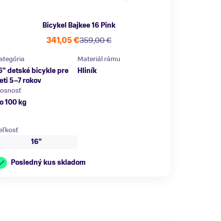
Bicykel Bajkee 16 Pink
341,05 €
359,00 €
ategória
Materiál rámu
6" detské bicykle pre
Hliník
eti 5–7 rokov
osnosť
o 100 kg
eľkosť
16"
Posledný kus skladom