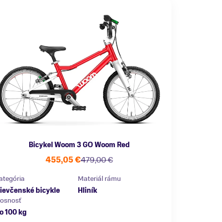
Bicykel Woom 3 GO Woom Red
455,05 €
479,00 €
ategória
Materiál rámu
ievčenské bicykle
Hliník
osnosť
o 100 kg