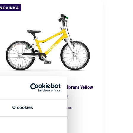
NOVINKA
Bicykel Woom GO 3 Automagic Vibrant Yellow
502,55 €
529,00 €
O cookies
ategória
Materiál rámu
ievčenské bicykle
Hliník
lastnosti bicykla
Nosnosť
 prehadzovačkou
do 100 kg