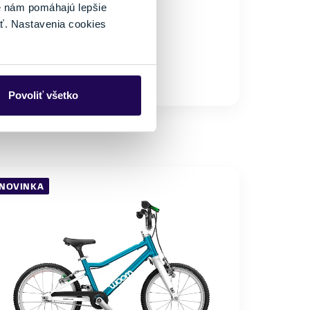
é nám pomáhajú lepšie
ť. Nastavenia cookies
eľkosť
16"
105 - 120 cm
Posledný kus skladom
Povoliť všetko
NOVINKA