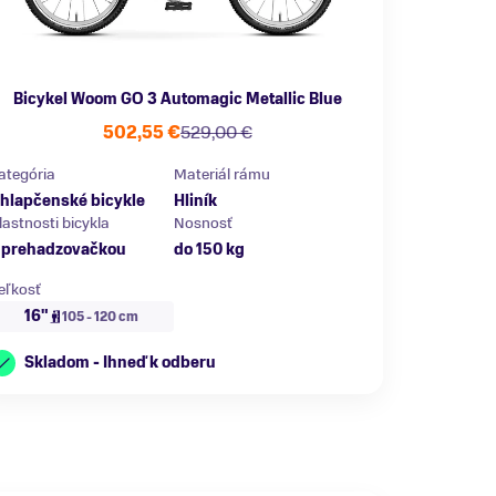
Bicykel Woom GO 3 Automagic Metallic Blue
502,55 €
529,00 €
ategória
Materiál rámu
hlapčenské bicykle
Hliník
lastnosti bicykla
Nosnosť
 prehadzovačkou
do 150 kg
eľkosť
16"
105 - 120 cm
Skladom - Ihneď k odberu