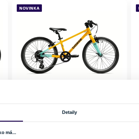
NOVINKA
Bicykel Bajkee 20 Yellow
426,55 €
449,00 €
Detaily
Kategória
Materiál rámu
K
20" detské bicykle s
Hliník
D
prevodmi pre deti 7–9
V
rokov
ko má...
s
Vlastnosti bicykla
Nosnosť