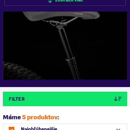
Zobraziť viac
FILTER
Máme
5 produktov
:
Najobľúbenejšie