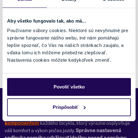
249,95 €
Farba
Značka
Aby všetko fungovalo tak, ako má...
Čierna
Crankbrothers
Používame súbory cookies. Niektoré sú nevyhnutné pre
Veľkosť
správne fungovanie nášho webu, iné nám pomáhajú
uni
lepšie spoznať, čo Vás na našich stránkach zaujalo, a
vďaka tomu ich môžeme priebežne zlepšovať.
Posledný kus skladom
Nastavenia cookies môžete kedykoľvek zmeniť.
Pozreli ste si 5 z 5 produktov.
Povoliť všetko
Vitajte v našej kategórii
cyklistických sedloviek
, kde
Prispôsobiť
nájdete široký výber sedloviek pre všetky typy bicyklov a
jazdných štýlov. Sedlovka je kľúčovým
cyklistickým
komponentom
každého bicykla, ktorý výrazne ovplyvňuje
váš komfort a výkon počas jazdy.
Správne nastavená
sedlovka
pomáha udržiavať ideálny posed a správny