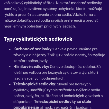
váš celkový cyklistický zážitok. Niektoré moderné sedlovky
ponúkajú aj inovatívne systémy uchytenia, ktoré umožňujú
rýchle a presné nastavenie sklonu sedla. Vďaka tomu si
môžete doladiť posed podľa svojich preferencií a predísť
nepríjemným bolestiam pri dlhých jazdách.
Typy cyklistických sedloviek
Karbonové sedlovky:
Ľahké a pevné, ideálne pre
závody a dlhé jazdy. Znižujú vibrácie z cesty, čo zvyšuje
komfort počas jazdy.
Hliníkové sedlovky:
Cenovo dostupné a odolné. Sú
ideálnou voľbou pre bežných cyklistov a tých, ktorí
jazdia v rôznych podmienkach.
Teleskopické sedlovky:
Skvelé pre horských
cyklistov, umožňujú rýchle zníženie a zvýšenie sedla
počas jazdy, čo je užitočné pri technických zjazdoch a
stúpaniach.
Teleskopické sedlovky sú stále
populárnejšie
aj medzi rekreačnými jazdcami,