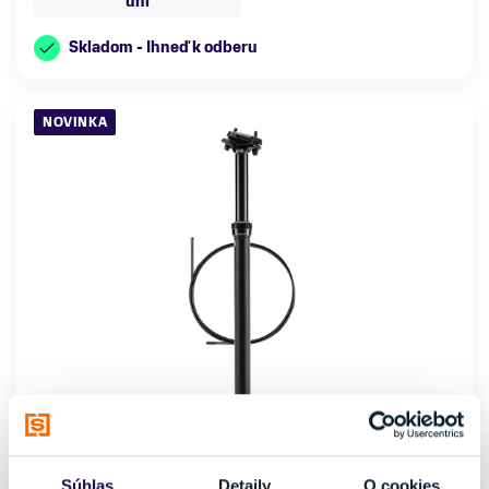
uni
Skladom - Ihneď k odberu
NOVINKA
Teleskopická sedlovka Crankbrothers Highline
XC/Gravel 80 mm-27,2mm
Súhlas
Detaily
O cookies