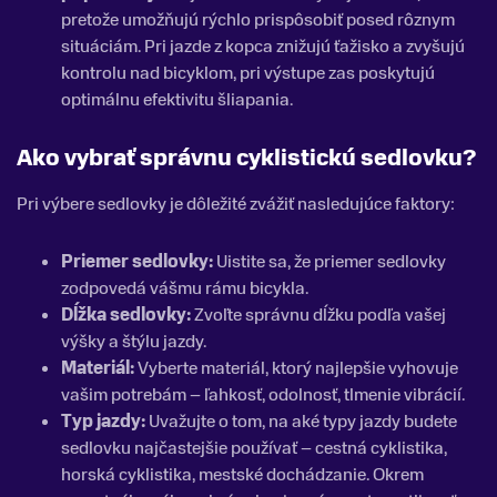
pretože umožňujú rýchlo prispôsobiť posed rôznym
situáciám. Pri jazde z kopca znižujú ťažisko a zvyšujú
kontrolu nad bicyklom, pri výstupe zas poskytujú
optimálnu efektivitu šliapania.
Ako vybrať správnu cyklistickú sedlovku?
Pri výbere sedlovky je dôležité zvážiť nasledujúce faktory:
Priemer sedlovky:
Uistite sa, že priemer sedlovky
zodpovedá vášmu rámu bicykla.
Dĺžka sedlovky:
Zvoľte správnu dĺžku podľa vašej
výšky a štýlu jazdy.
Materiál:
Vyberte materiál, ktorý najlepšie vyhovuje
vašim potrebám – ľahkosť, odolnosť, tlmenie vibrácií.
Typ jazdy:
Uvažujte o tom, na aké typy jazdy budete
sedlovku najčastejšie používať – cestná cyklistika,
horská cyklistika, mestské dochádzanie. Okrem