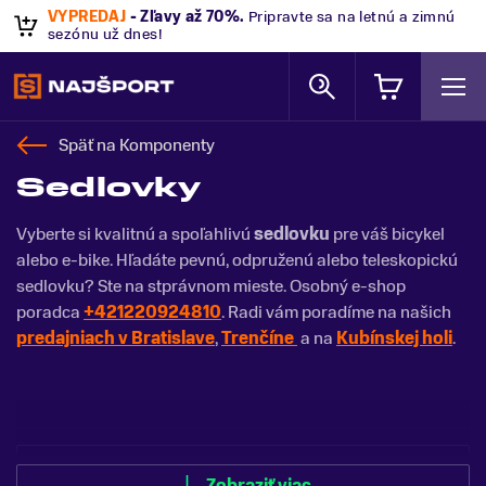
VÝPREDAJ
- Zľavy až 70%
.
Pripravte sa na letnú a zimnú
sezónu už dnes!
Späť na
Komponenty
Sedlovky
Vyberte si kvalitnú a spoľahlivú
sedlovku
pre váš bicykel
alebo e-bike. Hľadáte pevnú, odpruženú alebo teleskopickú
sedlovku? Ste na stprávnom mieste. Osobný e-shop
poradca
+421220924810
. Radi vám poradíme na našich
predajniach v Bratislave
,
Trenčíne
a na
Kubínskej holi
.
Zobraziť menej