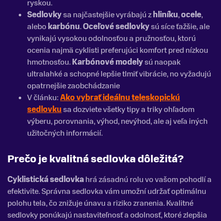
ryskou.
Sedlovky
sa najčastejšie vyrábajú z
hliníku
,
ocele
,
alebo
karbónu
.
Oceľové sedlovky
sú síce ťažšie, ale
vynikajú vysokou odolnosťou a pružnosťou, ktorú
ocenia najmä cyklisti preferujúci komfort pred nízkou
hmotnosťou.
Karbónové modely
sú naopak
ultralahké a schopné lepšie tlmiť vibrácie, no vyžadujú
opatrnejšie zaobchádzanie
V článku:
Ako vybrať ideálnu teleskopickú
sedlovku
sa dozviete všetky tipy a triky ohľadom
výberu, porovnania, výhod, nevýhod, ale aj veľa iných
užitočných informácií.
Prečo je kvalitná sedlovka dôležitá?
Cyklistická sedlovka
hrá zásadnú rolu vo vašom pohodlí a
efektivite. Správna sedlovka vám umožní udržať optimálnu
polohu tela, čo znižuje únavu a riziko zranenia. Kvalitné
sedlovky ponúkajú nastaviteľnosť a odolnosť, ktoré zlepšia