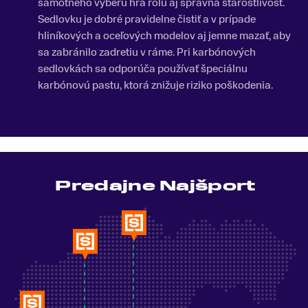
samotného výberu hrá rolu aj správna starostlivosť.
Sedlovku je dobré pravidelne čistiť a v prípade
hliníkových a oceľových modelov aj jemne mazať, aby
sa zabránilo zadretiu v ráme. Pri karbónových
sedlovkách sa odporúča používať špeciálnu
karbónovú pastu, ktorá znižuje riziko poškodenia.
Predajne Najšport