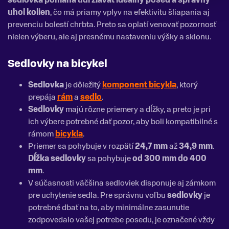
uhol kolien
, čo má priamy vplyv na efektivitu šliapania aj
prevenciu bolestí chrbta. Preto sa oplatí venovať pozornosť
nielen výberu, ale aj presnému nastaveniu výšky a sklonu.
Sedlovky na bicykel
Sedlovka
je dôležitý
komponent bicykla
, ktorý
prepája
rám
a
sedlo
.
Sedlovky
majú rôzne priemery a dĺžky, a preto je pri
ich výbere potrebné dať pozor, aby boli kompatibilné s
rámom
bicykla
.
Priemer sa pohybuje v rozpätí
24,7 mm
až
34,9 mm
.
Dĺžka sedlovky
sa pohybuje
od 300 mm do 400
mm
.
V súčasnosti väčšina sedloviek disponuje aj zámkom
pre uchytenie sedla. Pre správnu voľbu
sedlovky
je
potrebné dbať na to, aby minimálne zasunutie
zodpovedalo vašej potrebe posedu, je označené vždy