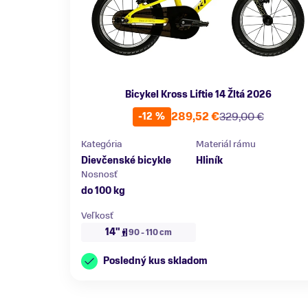
Bicykel Kross Liftie 14 Žltá 2026
289,52 €
329,00 €
-12 %
Kategória
Materiál rámu
Dievčenské bicykle
Hliník
Nosnosť
do 100 kg
Veľkosť
14"
90 - 110 cm
Posledný kus skladom