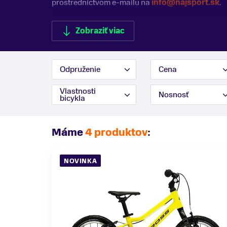
prostredníctvom e-mailu na
info@najsport.sk
.
Zobraziť viac
Odpruženie
Cena
Zobraziť menej
Vlastnosti
Nosnosť
bicykla
Máme
4 produktov
:
NOVINKA