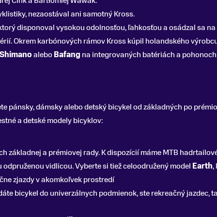
rej Cink a Bartłomiej Wawak.
klistiky, nezaostával ani samotný Kross.
ktorý disponoval vysokou odolnosťou, ľahkosťou a osádzal sa na 
 sérií. Okrem karbónových rámov Kross kúpil holandského výrobc
Shimano
alebo
Bafang
na integrovaných batériách a pohonoch 
žete pánsky, dámsky alebo detský bicykel od základných po prémi
estné a detské modely bicyklov:
ch základnej a prémiovej rady. K dispozícií máme MTB hadrtailové
 odpruženou vidlicou. Vyberte si tiež celoodružený model
Earth
,
očne zjazdy v akomkoľvek prostredí
adáte bicykel do univerzálnych podmienok, ste rekreačný jazdec