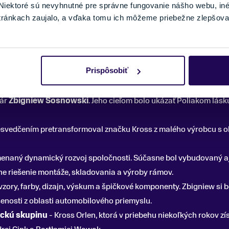
iektoré sú nevyhnutné pre správne fungovanie nášho webu, in
tránkach zaujalo, a vďaka tomu ich môžeme priebežne zlepšova
Prispôsobiť
nár
Zbigniew Sosnowski
. Jeho cieľom bolo ukázať Poliakom lásk
resvedčením pretransformoval značku Kross z malého výrobcu s
enaný dynamický rozvoj spoločnosti. Súčasne bol vybudovaný aj
e riešenie montáže, skladovania a výroby rámov.
vzory, farby, dizajn, výskum a špičkové komponenty. Zbigniew si 
senosti z oblasti automobilového priemyslu.
ickú skupinu
- Kross Orlen, ktorá v priebehu niekoľkých rokov zí