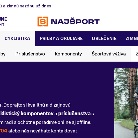
nú a zimnú sezónu už dnes!
JNE
ort
CYKLISTIKA
PRILBY A OKULIARE
OBLEČENIE
ZIMN
lby
Príslušenstvo
Komponenty
Športová výživa
s
. Doprajte si kvalitnú a dizajnovú
klistický komponentov
a
príslušenstva
s
radi a ochotne poradíme online aj offline.
704
alebo nás neváhate kontaktovať