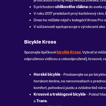
je súčasťou tímu aj Maja Włoszczowska, Ond
S príchodom
uhlíkového vlákna
do sveta cy
V roku 2017 predstavil prvý karbónový rám, 
Dnes ho môžete nájsť v kategórií Kross Pro
V súčasnosti spolupracuje s výrobcami ako
Bicykle Kross
Spoznajte špičkové
bicykle Kross
. Vybrať si mô
odpruženou vidlicou a celoodpružené), krosové, c
Horské bicykle
- Poobzerajte sa po bicyklo
horskom teréne, na nerovnostiach s prednou
komfort, pohodovú jazdu a zvládne tiež nár
Krosové a trekingové bicykle
- Pokiaľ hľ
a
Trans
.