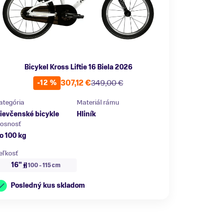
Bicykel Kross Liftie 16 Biela 2026
307,12 €
349,00 €
-12 %
ategória
Materiál rámu
ievčenské bicykle
Hliník
osnosť
o 100 kg
eľkosť
16"
100 - 115 cm
Posledný kus skladom