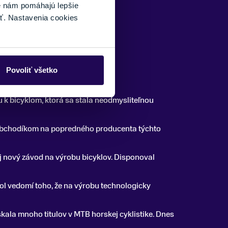
é nám pomáhajú lepšie
ť. Nastavenia cookies
Povoliť všetko
u k bicyklom, ktorá sa stala neodmysliteľnou
 obchodíkom na popredného producenta týchto
 nový závod na výrobu bicyklov. Disponoval
bol vedomí toho, že na výrobu technologicky
skala mnoho titulov v MTB horskej cyklistike. Dnes