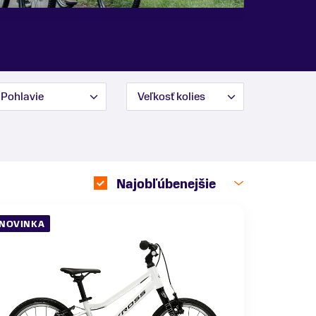
Pohlavie
Veľkosť kolies
Najobľúbenejšie
NOVINKA