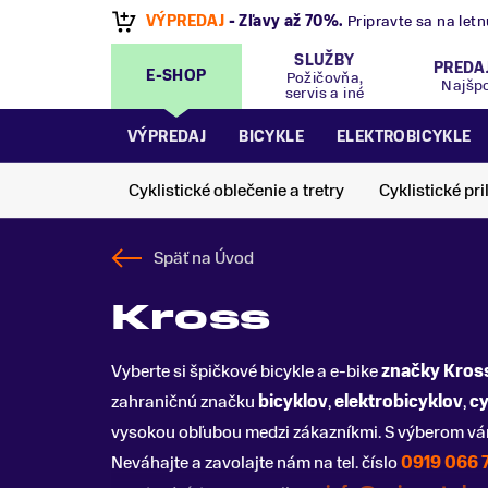
VÝPREDAJ
- Zľavy až 70%
.
Pripravte sa na let
SLUŽBY
PREDA
E-SHOP
Požičovňa,
Najšp
servis a iné
VÝPREDAJ
BICYKLE
ELEKTROBICYKLE
Cyklistické oblečenie a tretry
Cyklistické pri
Späť na
Úvod
Kross
Vyberte si špičkové bicykle a e-bike
značky Kros
zahraničnú značku
bicyklov
,
elektrobicyklov
,
cy
vysokou obľubou medzi zákazníkmi. S výberom vám 
Neváhajte a zavolajte nám na tel. číslo
0919 066 