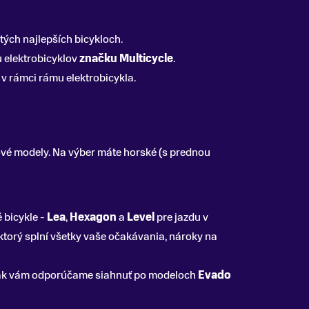
tých najlepších bicykloch.
u elektrobicyklov
značku Multicycle
.
v rámci rámu elektrobicykla.
ové modely. Na výber máte horské (s prednou
 bicykle -
Lea
,
Hexagon
a
Level
pre jazdu v
 ktorý splní všetky vaše očakávania, nároky na
, tak vám odporúčame siahnuť po modeloch
Evado