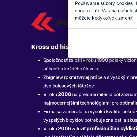
Používame súbory cookies. N
spoznať, čo Vás na našich s
môžete kedykoľvek zmeniť.
Kross od histórie po súčasnosť
Spoločnosť založil v roku
1990
poľský vizio
súčasťou každého človeka.
Zbigniew rokmi tvrdej práce a s vysokým p
dvojkolesových tátošov.
V roku
2000
na prelome milénia bol zaznam
najmodernejšími technológiami pre optimáln
Firma sa zamerala na vysokú kvalitu, pekné 
vyspelých bicyklov potrebuje znalosti a skú
V roku
2006
založiť
profesionálnu cyklist