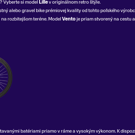
? Vyberte si model
Lille
v originálnom retro štýle.
estný alebo gravel bike prémiovej kvality od tohto poľského výrob
j na rozbitejšom teréne. Model
Vento
je priam stvorený na cestu a
tavanými batériami priamo v ráme a vysokým výkonom. K dispozí