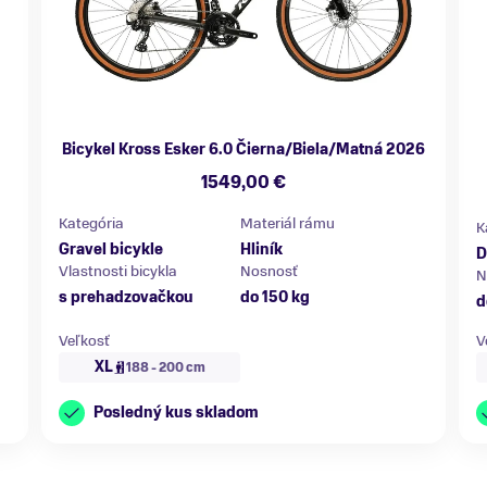
Bicykel Kross Esker 6.0 Čierna/Biela/Matná 2026
1549,00 €
Kategória
Materiál rámu
K
Gravel bicykle
Hliník
D
Vlastnosti bicykla
Nosnosť
N
s prehadzovačkou
do 150 kg
d
Veľkosť
V
XL
188 - 200 cm
Posledný kus skladom