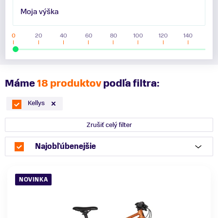
Moja výška
0
20
40
60
80
100
120
140
Máme
18 produktov
podľa filtra:
Kellys
Zrušiť celý filter
Najobľúbenejšie
NOVINKA