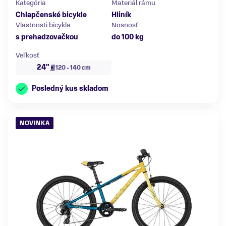
Kategória
Materiál rámu
Chlapčenské bicykle
Hliník
Vlastnosti bicykla
Nosnosť
s prehadzovačkou
do 100 kg
Veľkosť
24"
120 - 140 cm
Posledný kus skladom
NOVINKA