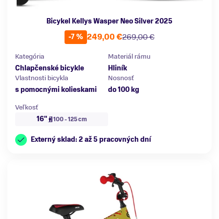
Bicykel Kellys Wasper Neo Silver 2025
249,00 €
269,00 €
-7 %
Kategória
Materiál rámu
Chlapčenské bicykle
Hliník
Vlastnosti bicykla
Nosnosť
s pomocnými kolieskami
do 100 kg
Veľkosť
16"
100 - 125 cm
Externý sklad: 2 až 5 pracovných dní