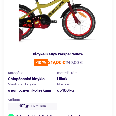
Bicykel Kellys Wasper Yellow
219,00 €
249,00 €
-12 %
Kategória
Materiál rámu
Chlapčenské bicykle
Hliník
Vlastnosti bicykla
Nosnosť
s pomocnými kolieskami
do 100 kg
Veľkosť
10"
100 - 110 cm