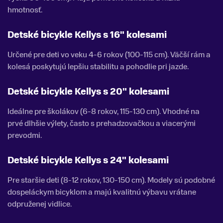
hmotnosť.
Detské bicykle Kellys s 16" kolesami
Určené pre deti vo veku 4-6 rokov (100-115 cm). Väčší rám a
kolesá poskytujú lepšiu stabilitu a pohodlie pri jazde.
Detské bicykle Kellys s 20" kolesami
Ideálne pre školákov (6-8 rokov, 115-130 cm). Vhodné na
prvé dlhšie výlety, často s prehadzovačkou a viacerými
prevodmi.
Detské bicykle Kellys s 24" kolesami
Pre staršie deti (8-12 rokov, 130-150 cm). Modely sú podobné
dospeláckym bicyklom a majú kvalitnú výbavu vrátane
odpruženej vidlice.