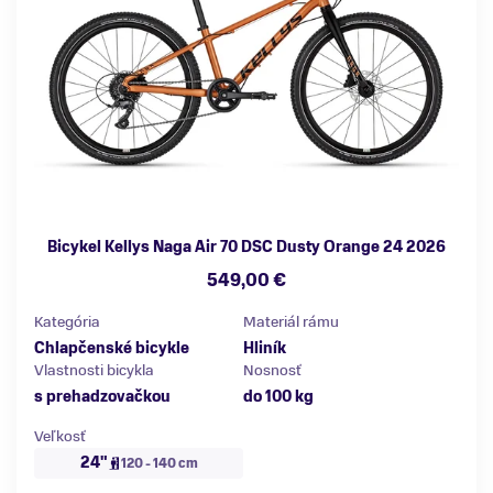
Bicykel Kellys Naga Air 70 DSC Dusty Orange 24 2026
549,00 €
Kategória
Materiál rámu
Chlapčenské bicykle
Hliník
Vlastnosti bicykla
Nosnosť
s prehadzovačkou
do 100 kg
Veľkosť
24"
120 - 140 cm