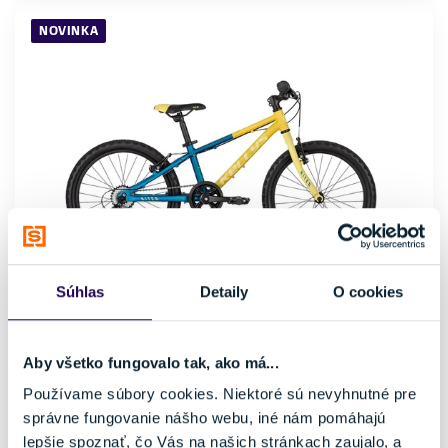
NOVINKA
Súhlas
Detaily
O cookies
Bicykel Kellys Kiter 30 Marine Gold 2026
349,00 €
Aby všetko fungovalo tak, ako má...
Používame súbory cookies. Niektoré sú nevyhnutné pre
Kategória
Materiál rámu
správne fungovanie nášho webu, iné nám pomáhajú
Detské bicykle
Hliník
lepšie spoznať, čo Vás na našich stránkach zaujalo, a