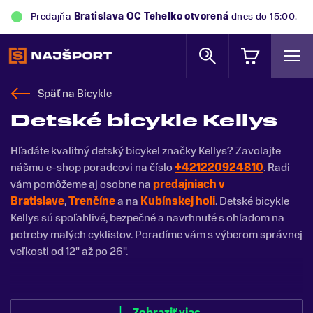
Predajňa
Trek Flagship Store Bratislava
otvorená
dnes
do 15:00.
Späť na
Bicykle
Detské bicykle Kellys
Hľadáte kvalitný detský bicykel značky Kellys? Zavolajte
nášmu e-shop poradcovi na číslo
+421220924810
. Radi
vám pomôžeme aj osobne na
predajniach v
Bratislave
,
Trenčíne
a na
Kubínskej holi
. Detské bicykle
Kellys sú spoľahlivé, bezpečné a navrhnuté s ohľadom na
potreby malých cyklistov. Poradíme vám s výberom správnej
veľkosti od 12" až po 26".