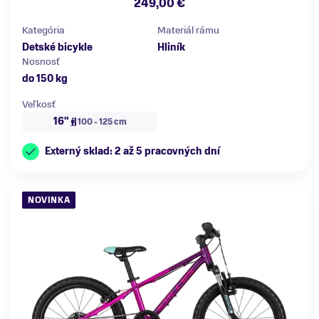
249,00 €
Kategória
Materiál rámu
Detské bicykle
Hliník
Nosnosť
do 150 kg
Veľkosť
16"
100 - 125 cm
Externý sklad: 2 až 5 pracovných dní
NOVINKA