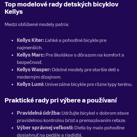
Top modelové rady detských bicyklov
Kellys
Medzi obľúbené modely patria:
Kellys Kiter:
Ľahké a pohodlné bicykle pre
najmenších.
Kellys Marc:
Pre školákov s dôrazom na komfort a
bezpečnosť.
Kellys Wasper:
Odolné modely pre staršie deti s
moderným dizajnom.
Kellys Lumi:
Univerzálne bicykle pre rôzne typy terénu.
Praktické rady pri výbere a používaní
Pravidelná údržba:
Udržujte bicykel v dobrom stave
pravidelnou kontrolou bŕzd a premazávaním reťaze.
Výber správnej veľkosti:
Dieťa by malo pohodlne
dosiahnuť na pedále a riadidlá.