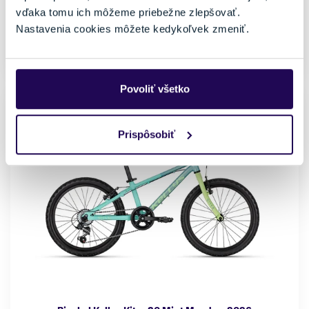
Veľkosť
vďaka tomu ich môžeme priebežne zlepšovať.
20"
115 - cm
Nastavenia cookies môžete kedykoľvek zmeniť.
Externý sklad: 2 až 5 pracovných dní
Povoliť všetko
NOVINKA
Prispôsobiť