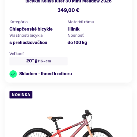
Bicykel Kellys Kiter 30 Mint Meadow 2026
349,00 €
Kategória
Materiál rámu
Chlapčenské bicykle
Hliník
Vlastnosti bicykla
Nosnosť
s prehadzovačkou
do 100 kg
Veľkosť
20"
115 - cm
Skladom - Ihneď k odberu
NOVINKA