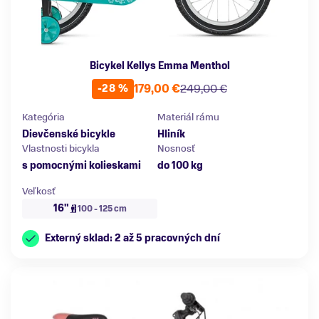
Bicykel Kellys Emma Menthol
179,00 €
249,00 €
-28 %
Kategória
Materiál rámu
Dievčenské bicykle
Hliník
Vlastnosti bicykla
Nosnosť
s pomocnými kolieskami
do 100 kg
Veľkosť
16"
100 - 125 cm
Externý sklad: 2 až 5 pracovných dní