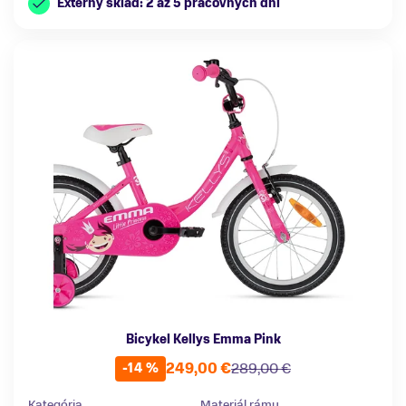
Externý sklad: 2 až 5 pracovných dní
Bicykel Kellys Emma Pink
249,00 €
289,00 €
-14 %
Kategória
Materiál rámu