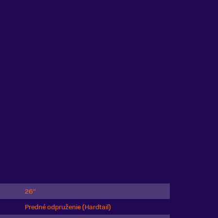
26"
Predné odpruženie (Hardtail)