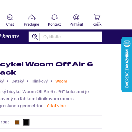
Predajňa
B
Chat
Predajne
Kontakt
Prihlásiť
Košík
É ŠPORTY
icykel Woom Off Air 6
lack
ký
Detský
Hliníkový
Woom
ký bicykel Woom Off Air 6 s 26" kolesami je
tavený na ľahkom hliníkovom ráme s
gresívnou geometriou...
čitať viac
arba: