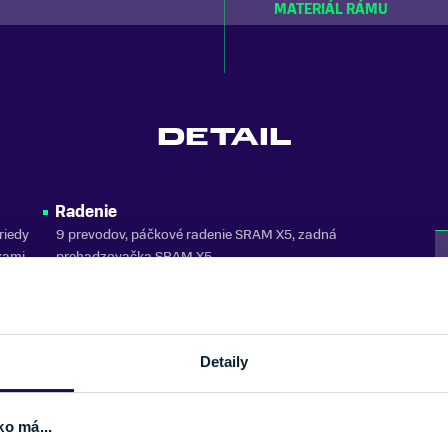
MATERIÁL RÁMU
DETAIL
Radenie
riedy
9 prevodov, páčkové radenie SRAM X5, zadná
kami
prehadzovačka SRAM X5
Vidlica
FF
hydraulická vzduchová odpružená vidlica s
nastaviteľným tlakom a tlmením odskoku aj
uzamykaním, zdvih 90 mm
Detaily
m
Hlavové zloženie
,
plne integrované hlavové zloženie 1 1/8″ – 1″, zapuzdrené
ko má...
priemyselné ložiská