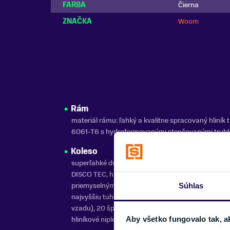
FARBA
Čierna
ZNAČKA
Woom
Rám
materiál rámu: ľahký a kvalitne spracovaný hliník t
6061-T6 s hydroformovanými stenčovanými trub
Koleso
superľahké dvojkomorové hliníkové ráfiky woom O
DISCO TEC, hliníkové náboje so zapuzdrenými
priemyselnými ložiskami, pevné osky kolies pre čo
Súhlas
najvyššiu tuhosť (100 x 15 mm vpredu/135 x 12 m
vzadu), 20 špíc G14 s výpletom s dvojitým krížením
hliníkové niple
Aby všetko fungovalo tak, a