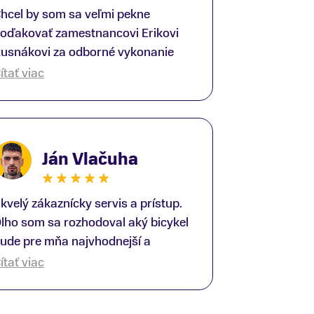
hcel by som sa veľmi pekne
oďakovať zamestnancovi Erikovi
usnákovi za odborné vykonanie
ike-fittingu. Je to super človek na
ítať viac
právnom mieste a veľký odborník.
šetko patrične vysvetlil do detailov
 lajckou rečou. Na všetky moje
tázky odpovedal bez zaváhania.
Ján Vlačuha
šte raz ďakujem.
kvelý zákaznícky servis a prístup.
lho som sa rozhodoval aký bicykel
ude pre mňa najvhodnejší a
redajňu som navštívil viac krát.
ítať viac
ýmto by som sa rád poďakoval
liverovi, ktorý mi ochotne poradil a