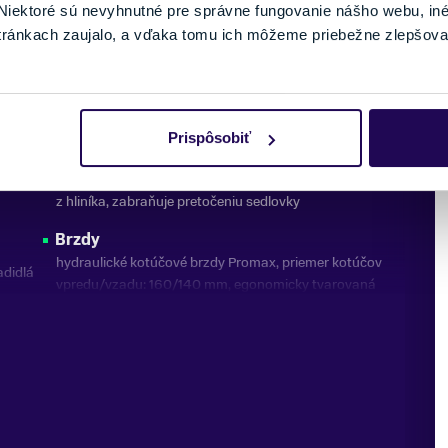
iektoré sú nevyhnutné pre správne fungovanie nášho webu, in
Sedlo
tránkach zaujalo, a vďaka tomu ich môžeme priebežne zlepšova
 ADDIX
ergonomicky prispôsobené panvovým kostiam detí
vým
ním a
Sedlovka
27,2 x 300 mm, anodizovaná hliníková sedlovka s
Prispôsobiť
označením maximálneho povoleného vysunutia
Sedlová objímka
z hliníka, zabraňuje pretočeniu sedlovky
Brzdy
hydraulické kotúčové brzdy Promax, priemer kotúčov
adidlá
vpredu/vzadu: 160/140 mm, egonomicky tvarovaná
brzdová páčka pre malé detské ruky
Váha
nie
11 kg (bez pedálov)
Max. nosnosť
 úzkym
80 kg
ník so