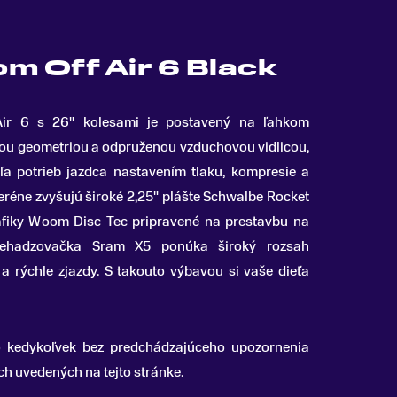
m Off Air 6 Black
ir 6 s 26" kolesami je postavený na ľahkom
ou geometriou a odpruženou vzduchovou vidlicou,
ľa potrieb jazdca nastavením tlaku, kompresie a
teréne zvyšujú široké 2,25" plášte Schwalbe Rocket
áfiky Woom Disc Tec pripravené na prestavbu na
prehadzovačka Sram X5 ponúka široký rozsah
 rýchle zjazdy. S takouto výbavou si vaše dieťa
o kedykoľvek bez predchádzajúceho upozornenia
 uvedených na tejto stránke.