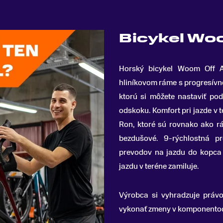
Bicykel Woo
Horský bicykel Woom Off A
hliníkovom ráme s progresívn
ktorú si môžete nastaviť pod
odskoku
.
Komfort pri jazde v 
Ron, ktoré sú rovnako ako r
bezdušové. 9-rýchlostná 
prevodov na jazdu do kopca a
jazdu v teréne zamiluje.
Výrobca si vyhradzuje práv
vykonať zmeny v komponentoch