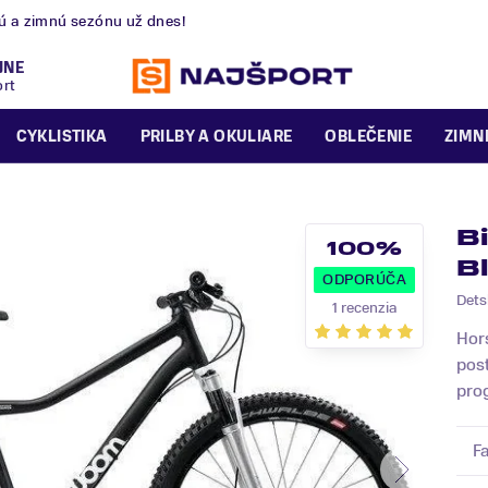
nú a zimnú sezónu už dnes!
JNE
ort
CYKLISTIKA
PRILBY A OKULIARE
OBLEČENIE
ZIMN
B
100%
B
ODPORÚČA
Dets
1 recenzia
Hors
pos
pro
F