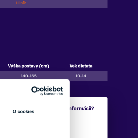
Hliník
Výška postavy (cm)
Vek dieťaťa
140-165
10-14
Potrebujete viac informácii?
O cookies
Sme tu pre vás.
VAŠE MENO: