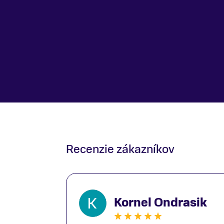
striedajúcim sa profilom zubov, 11-36-zubová kaze
nízkoprofilové pedále vyrobené z nylonu vystužen
vláknami
Recenzie zákazníkov
Kornel Ondrasik