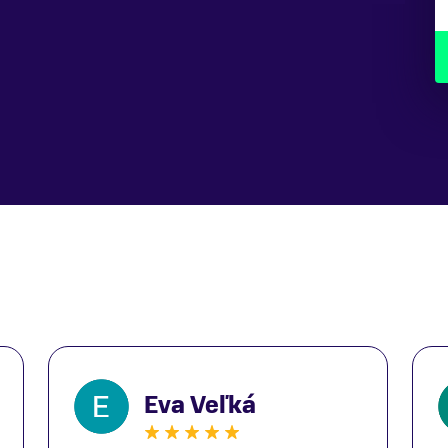
ta,
Rozmery balenia
ého
145 x 78 x 23 cm
Eva Veľká