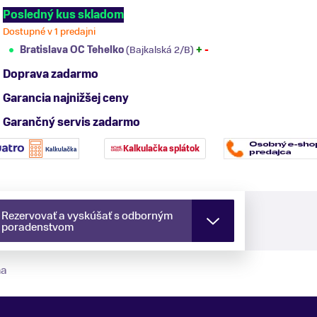
Posledný kus skladom
Dostupné v 1 predajni
Bratislava OC Tehelko
(Bajkalská 2/B)
+
-
Doprava zadarmo
Garancia najnižšej ceny
Garančný servis zadarmo
Kalkulačka splátok
Rezervovať a vyskúšať s odborným
poradenstvom
ma