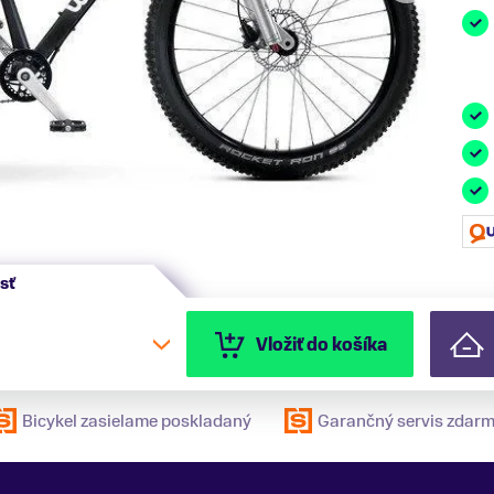
sť
Vložiť do košíka
Bicykel zasielame poskladaný
Garančný servis zdar