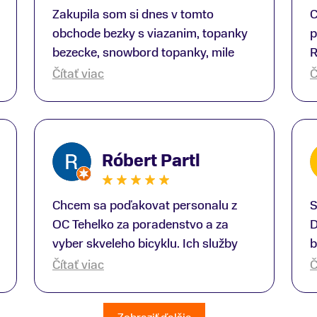
Zakupila som si dnes v tomto
C
obchode bezky s viazanim, topanky
p
bezecke, snowbord topanky, mile
R
prekvapenie ako Peter, ktory nas
b
Čítať viac
Č
obsluhoval mal prehlad, poradil nam
s
super. Za mna velmi mila obsluha,
V
dakujeme Eva zo Serede
a
o
Róbert Partl
E
Chcem sa poďakovat personalu z
S
OC Tehelko za poradenstvo a za
D
vyber skveleho bicyklu. Ich služby
b
rad využijem zas rad znovu.
p
Čítať viac
Č
Dopravili mi bicykel až domov.
T
Hodnotim čast kde predavaju bicykle
O