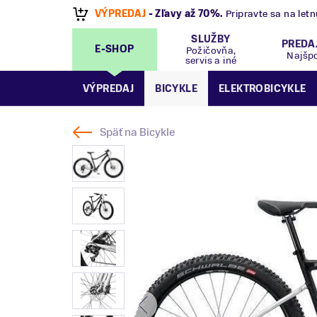
VÝPREDAJ
- Zľavy až 70%
.
Pripravte sa na let
SLUŽBY
PREDA
E-SHOP
Požičovňa,
Najšp
servis a iné
VÝPREDAJ
BICYKLE
ELEKTROBICYKLE
Späť na
Bicykle