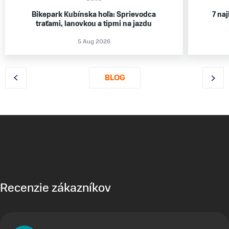
Bikepark Kubínska hoľa: Sprievodca
7 na
traťami, lanovkou a tipmi na jazdu
5 Aug 2026
BLOG
Recenzie zákazníkov