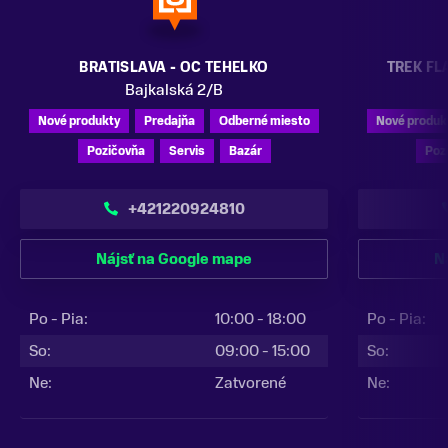
BRATISLAVA - OC TEHELKO
TREK FL
Bajkalská 2/B
Nové produkty
Predajňa
Odberné miesto
Nové produk
Pozičovňa
Servis
Bazár
Poz
+421220924810
Nájsť na Google mape
N
Po - Pia:
10:00 - 18:00
Po - Pia:
So:
09:00 - 15:00
So:
Ne:
Zatvorené
Ne: