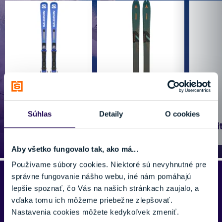
Súhlas
Detaily
O cookies
Lyžovanie
Skialpinizmus
Spli
Aby všetko fungovalo tak, ako má...
Používame súbory cookies. Niektoré sú nevyhnutné pre
správne fungovanie nášho webu, iné nám pomáhajú
Sme rodinná firma
lepšie spoznať, čo Vás na našich stránkach zaujalo, a
vďaka tomu ich môžeme priebežne zlepšovať.
Niektorí nás poznáte ešte z čias, keď sme boli Najlyže. Už sme
Nastavenia cookies môžete kedykoľvek zmeniť.
však Najšport, pretože sa naše zameranie zo zimných športov