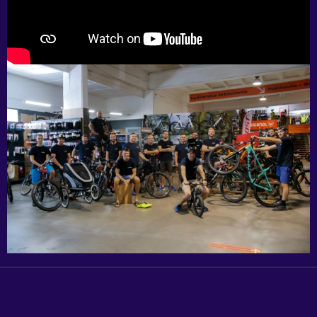
až po päty.
Čítať menej