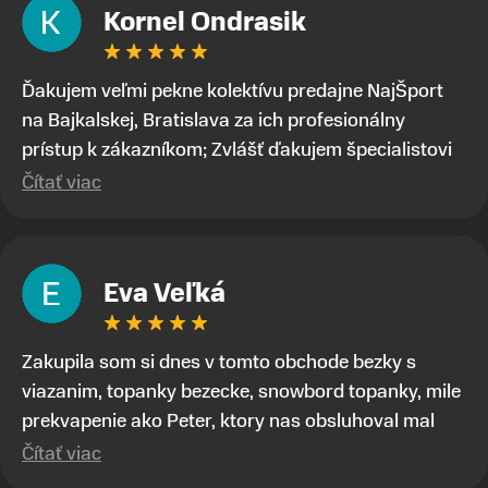
Kornel Ondrasik
Ďakujem veľmi pekne kolektívu predajne NajŠport
na Bajkalskej, Bratislava za ich profesionálny
prístup k zákazníkom; Zvlášť ďakujem špecialistovi
Martinovi Gunišovi za jeho odbornú pomoc pri kúpe
Čítať viac
nových lyží a lyžiarskej obuvi, ako aj prilby.. všetko
značka Atomic; Pán Martin Guniš mi svojou
odbornosťou otvoril nové obzory a dozvedel som sa,
Eva Veľká
vďaka jeho profesionálnemu prístupu k zákazníkovi,
up-to-date informácie o nových trendoch v
lyžiarských technológiách; Z predajne NajŠport som
Zakupila som si dnes v tomto obchode bezky s
odchádzal s nakúpom nového lyžiarského
viazanim, topanky bezecke, snowbord topanky, mile
vybavenia nielen ako veľmi spokojný zákazník, ale aj
prekvapenie ako Peter, ktory nas obsluhoval mal
s rešpektom, že majitelia takejto špičkovej športovej
prehlad, poradil nam super. Za mna velmi mila
Čítať viac
predajne na Slovenskom trhu perfektne ovládajú
obsluha, dakujeme Eva zo Serede