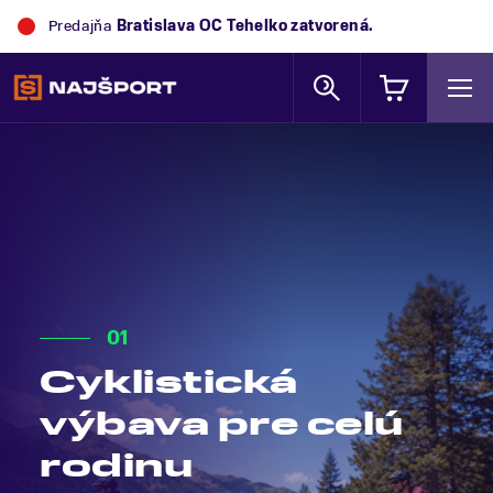
Predajňa
Trek Flagship Store Bratislava
zatvorená.
01
Cyklistická
výbava pre celú
rodinu