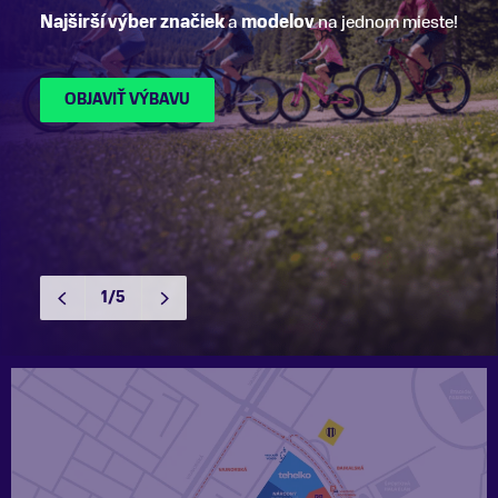
Najširší výber
značiek
a
modelov
na jednom mieste!
OBJAVIŤ VÝBAVU
1/5