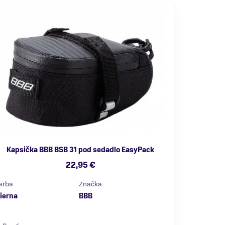
Kapsička BBB BSB 31 pod sedadlo EasyPack
22,95 €
arba
Značka
ierna
BBB