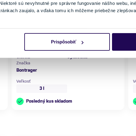
iektoré sú nevyhnutné pre správne fungovanie nášho webu, in
tránkach zaujalo, a vďaka tomu ich môžeme priebežne zlepšova
Kapsička na rám Bontrager Adventure Boss Frame
Bag Black
109,99 €
Prispôsobiť
F
Farba
Vhodné na
Č
Čierna
Cyklistika
Značka
Bontrager
Veľkosť
V
3 l
Posledný kus skladom