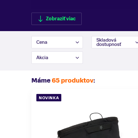
Zobraziť viac
Skladová
Cena
dostupnosť
Zobraziť menej
Akcia
Máme
65 produktov
:
NOVINKA