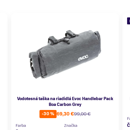
Vodotesná taška na riadidlá Evoc Handlebar Pack
Boa Carbon Grey
69,30 €
99,00 €
-30 %
F
Farba
Značka
Č