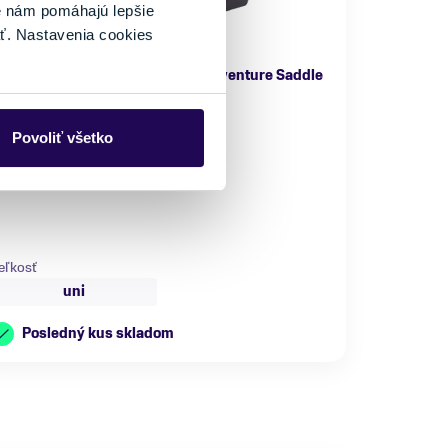
é nám pomáhajú lepšie
ť. Nastavenia cookies
Podsedlová brašna Bontrager Adventure Saddle
129,99 €
Povoliť všetko
arba
Značka
ierna
Bontrager
eľkosť
uni
Posledný kus skladom