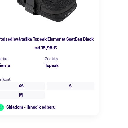
odsedlová taška Topeak Elementa SeatBag Black
od 15,95 €
arba
Značka
ierna
Topeak
eľkosť
XS
S
M
Skladom - Ihneď k odberu