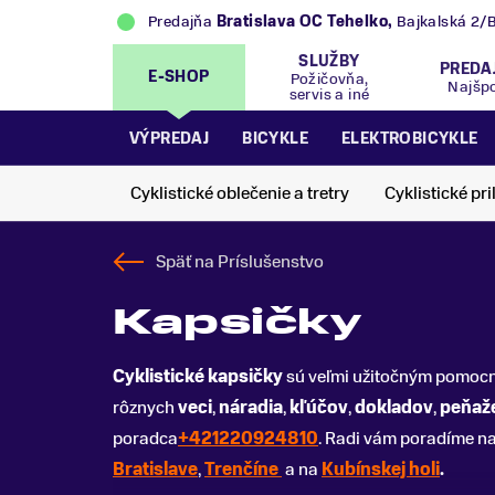
Predajňa
Bratislava OC Tehelko
,
Bajkalská 2/
SLUŽBY
PREDA
E-SHOP
Požičovňa,
Najšp
servis a iné
VÝPREDAJ
BICYKLE
ELEKTROBICYKLE
Cyklistické oblečenie a tretry
Cyklistické pri
Späť na
Príslušenstvo
Kapsičky
Cyklistické kapsičky
sú veľmi užitočným pomocní
rôznych
veci
,
náradia
,
kľúčov
,
dokladov
,
peňaž
poradca
+421220924810
. Radi vám poradíme n
Bratislave
,
Trenčíne
a na
Kubínskej holi
.