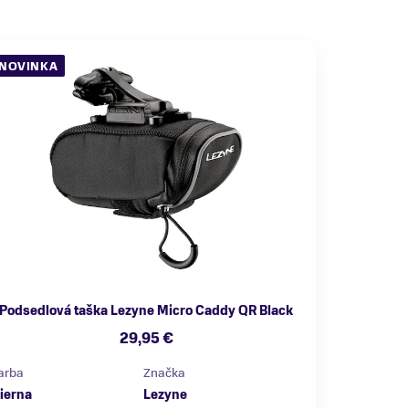
NOVINKA
Podsedlová taška Lezyne Micro Caddy QR Black
29,95 €
arba
Značka
ierna
Lezyne