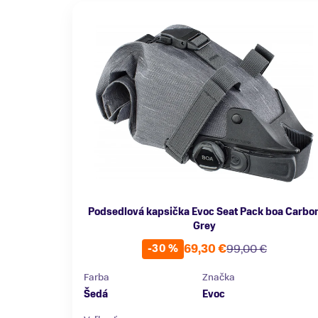
Podsedlová kapsička Evoc Seat Pack boa Carbo
Grey
69,30 €
99,00 €
-30 %
Farba
Značka
Šedá
Evoc