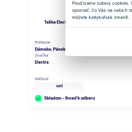
Používame súbory cookies. N
spoznať, čo Vás na našich s
môžete kedykoľvek zmeniť.
Taška Electra Miami s vreckom na telefón
39,99 €
Pohlavie
Farba
Dámske, Pánske
Červená, Modrá
Značka
Electra
Veľkosť
uni
Skladom - Ihneď k odberu