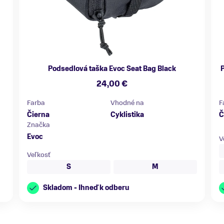
Podsedlová taška Evoc Seat Bag Black
P
24,00 €
Farba
Vhodné na
F
Čierna
Cyklistika
Č
Značka
Evoc
V
Veľkosť
S
M
Skladom - Ihneď k odberu