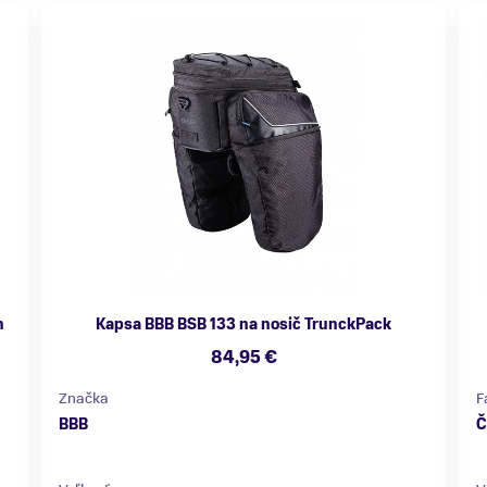
n
Kapsa BBB BSB 133 na nosič TrunckPack
84,95 €
Značka
F
BBB
Č