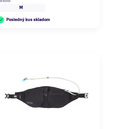
eľkosť
M
Posledný kus skladom