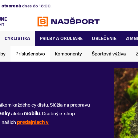
B
otvorená
dnes do 18:00.
JNE
ort
CYKLISTIKA
PRILBY A OKULIARE
OBLEČENIE
ZIMN
lby
Príslušenstvo
Komponenty
Športová výživa
kom každého cyklistu. Slúžia na prepravu
enky
alebo
mobilu
. Osobný e-shop
a našich
predajniach v