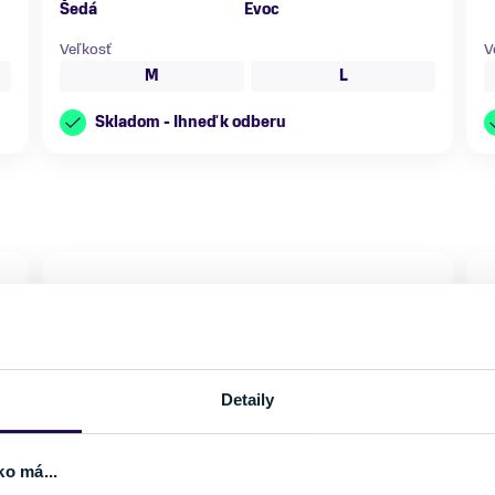
Šedá
Evoc
Veľkosť
V
M
L
Skladom - Ihneď k odberu
Detaily
ko má...