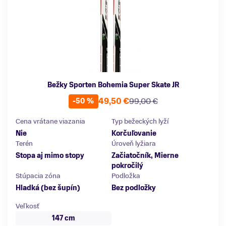
Bežky Sporten Bohemia Super Skate JR
49,50 €
99,00 €
-50 %
Cena vrátane viazania
Typ bežeckých lyží
Nie
Korčuľovanie
Terén
Úroveň lyžiara
Stopa aj mimo stopy
Začiatočník, Mierne
pokročilý
Stúpacia zóna
Podložka
Hladká (bez šupín)
Bez podložky
Veľkosť
147 cm