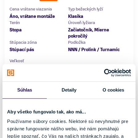
Cena vrátane viazania
Typ bežeckých lyží
Áno, vrátane montáže
Klasika
Terén
Úroveň lyžiara
Stopa
Začiatočník, Mierne
pokročilý
Stúpacia zóna
Podložka
Stúpací pás
NNN / Prolink / Turnamic
Veľkosť
184 cm
194 cm
Skladom - Ihneď k odberu
Súhlas
Detaily
O cookies
Aby všetko fungovalo tak, ako má...
Používame súbory cookies. Niektoré sú nevyhnutné pre
správne fungovanie nášho webu, iné nám pomáhajú
lepšie spoznať, čo Vás na našich stránkach zaujalo, a