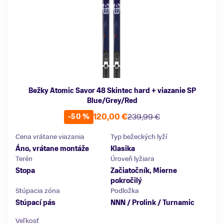
Bežky Atomic Savor 48 Skintec hard + viazanie SP
Blue/Grey/Red
120,00 €
239,99 €
-50 %
Cena vrátane viazania
Typ bežeckých lyží
Áno, vrátane montáže
Klasika
Terén
Úroveň lyžiara
Stopa
Začiatočník, Mierne
pokročilý
Stúpacia zóna
Podložka
Stúpací pás
NNN / Prolink / Turnamic
Veľkosť