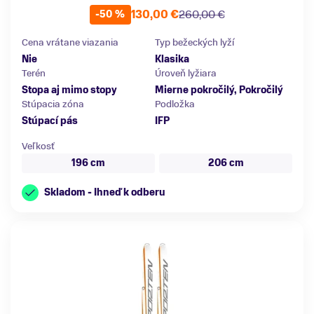
130,00 €
260,00 €
-50 %
Cena vrátane viazania
Typ bežeckých lyží
Nie
Klasika
Terén
Úroveň lyžiara
Stopa aj mimo stopy
Mierne pokročilý, Pokročilý
Stúpacia zóna
Podložka
Stúpací pás
IFP
Veľkosť
196 cm
206 cm
Skladom - Ihneď k odberu