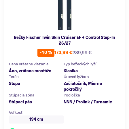
Bežky Fischer Twin Skin Cruiser EF + Control Step-In
26/27
173,99 €
289,99 €
-40 %
Cena vrátane viazania
Typ bežeckých lyží
Áno, vrátane montáže
Klasika
Terén
Úroveň lyžiara
Stopa
Začiatočník, Mierne
pokročilý
Stúpacia zóna
Podložka
Stúpací pás
NNN / Prolink / Turnamic
Veľkosť
194 cm