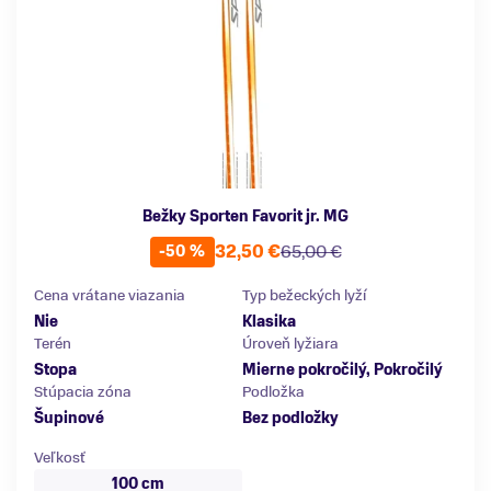
Bežky Sporten Favorit jr. MG
32,50 €
65,00 €
-50 %
Cena vrátane viazania
Typ bežeckých lyží
Nie
Klasika
Terén
Úroveň lyžiara
Stopa
Mierne pokročilý, Pokročilý
Stúpacia zóna
Podložka
Šupinové
Bez podložky
Veľkosť
100 cm