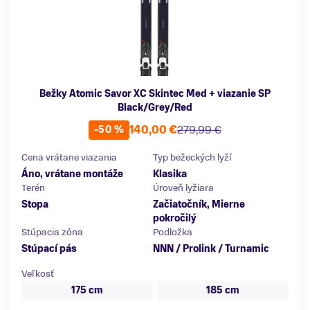
Bežky Atomic Savor XC Skintec Med + viazanie SP
Black/Grey/Red
140,00 €
279,99 €
-50 %
Cena vrátane viazania
Typ bežeckých lyží
Áno, vrátane montáže
Klasika
Terén
Úroveň lyžiara
Stopa
Začiatočník, Mierne
pokročilý
Stúpacia zóna
Podložka
Stúpací pás
NNN / Prolink / Turnamic
Veľkosť
175 cm
185 cm