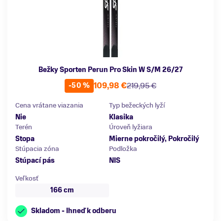
Bežky Sporten Perun Pro Skin W S/M 26/27
109,98 €
219,95 €
-50 %
Cena vrátane viazania
Typ bežeckých lyží
Nie
Klasika
Terén
Úroveň lyžiara
Stopa
Mierne pokročilý, Pokročilý
Stúpacia zóna
Podložka
Stúpací pás
NIS
Veľkosť
166 cm
Skladom - Ihneď k odberu