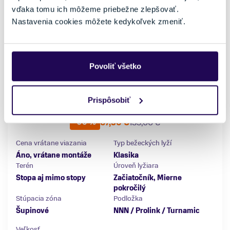
vďaka tomu ich môžeme priebežne zlepšovať.
Nastavenia cookies môžete kedykoľvek zmeniť.
Povoliť všetko
Bežecký set Rossignol XT-Vent Jr Wxls(SS)/ + Tour Jr SI
Prispôsobiť
RJG1009 XC - predmontovane viaz.
67,50 €
135,00 €
-50 %
Cena vrátane viazania
Typ bežeckých lyží
Áno, vrátane montáže
Klasika
Terén
Úroveň lyžiara
Stopa aj mimo stopy
Začiatočník, Mierne
pokročilý
Stúpacia zóna
Podložka
Šupinové
NNN / Prolink / Turnamic
Veľkosť