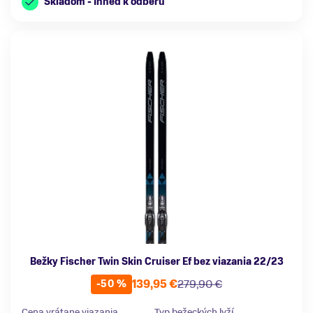
Skladom - Ihneď k odberu
Bežky Fischer Twin Skin Cruiser Ef bez viazania 22/23
139,95 €
279,90 €
-50 %
Cena vrátane viazania
Typ bežeckých lyží