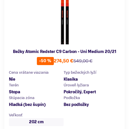
Bežky Atomic Redster C9 Carbon - Uni Medium 20/21
274,50 €
549,00 €
-50 %
Cena vrátane viazania
Typ bežeckých lyží
Nie
Klasika
Terén
Úroveň lyžiara
Stopa
Pokročilý, Expert
Stúpacia zóna
Podložka
Hladká (bez šupín)
Bez podložky
Veľkosť
202 cm