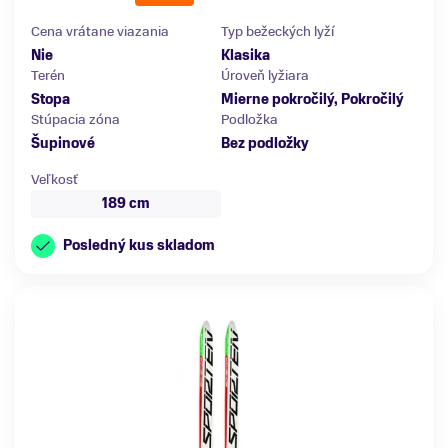
Cena vrátane viazania
Typ bežeckých lyží
Nie
Klasika
Terén
Úroveň lyžiara
Stopa
Mierne pokročilý, Pokročilý
Stúpacia zóna
Podložka
Šupinové
Bez podložky
Veľkosť
189 cm
Posledný kus skladom