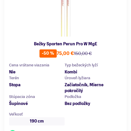
Bežky Sporten Perun Pro W MgE
75,00 €
150,00 €
-50 %
Cena vrátane viazania
Typ bežeckých lyží
Nie
Kombi
Terén
Úroveň lyžiara
Stopa
Začiatočník, Mierne
pokročilý
Stúpacia zóna
Podložka
Šupinové
Bez podložky
Veľkosť
190 cm