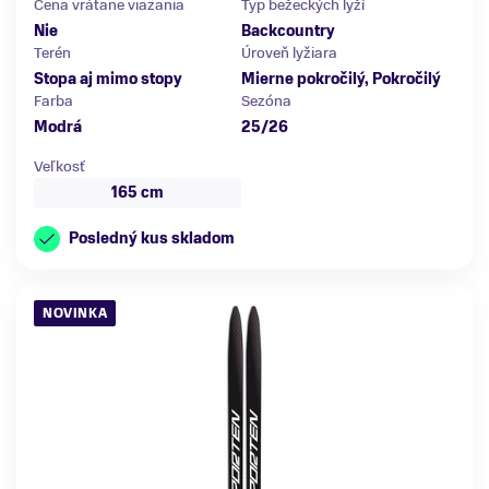
Cena vrátane viazania
Typ bežeckých lyží
Nie
Backcountry
Terén
Úroveň lyžiara
Stopa aj mimo stopy
Mierne pokročilý, Pokročilý
Farba
Sezóna
Modrá
25/26
Veľkosť
165 cm
Posledný kus skladom
NOVINKA