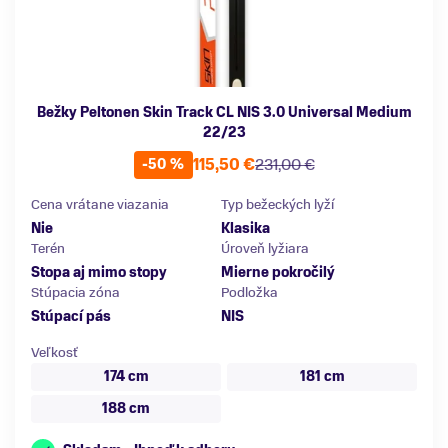
Bežky Peltonen Skin Track CL NIS 3.0 Universal Medium
22/23
115,50 €
231,00 €
-50 %
Cena vrátane viazania
Typ bežeckých lyží
Nie
Klasika
Terén
Úroveň lyžiara
Stopa aj mimo stopy
Mierne pokročilý
Stúpacia zóna
Podložka
Stúpací pás
NIS
Veľkosť
174 cm
181 cm
188 cm