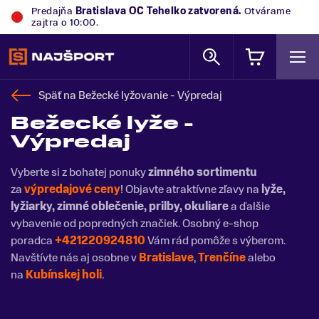
Predajňa
Trek Flagship Store Bratislava
zatvorená.
Otvárame zajtra o 10:00.
Späť na
Bežecké lyžovanie - Výpredaj
Bežecké lyže -
Výpredaj
Vyberte si z bohatej ponuky
zimného sortimentu
za
výpredajové ceny
! Objavte atraktívne zľavy na
lyže,
lyžiarky, zimné
oblečenie, prilby, okuliare
a ďalšie
vybavenie od popredných značiek. Osobný e-shop
poradca
+421220924810
Vám rád pomôže s výberom.
Navštívte nás aj osobne v
Bratislave
,
Trenčíne
alebo
na
Kubínskej holi
.