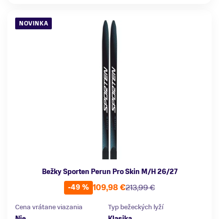
NOVINKA
Bežky Sporten Perun Pro Skin M/H 26/27
109,98 €
213,99 €
-49 %
Cena vrátane viazania
Typ bežeckých lyží
Nie
Klasika