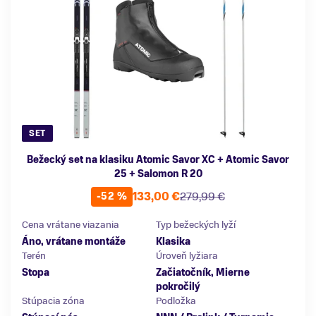
SET
Bežecký set na klasiku Atomic Savor XC + Atomic Savor
25 + Salomon R 20
133,00 €
279,99 €
-52 %
Cena vrátane viazania
Typ bežeckých lyží
Áno, vrátane montáže
Klasika
Terén
Úroveň lyžiara
Stopa
Začiatočník, Mierne
pokročilý
Stúpacia zóna
Podložka