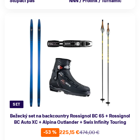
Stúpací pás
NNN / Prolink / Turnamic
SET
Bežecký set na backcountry Rossignol BC 65 + Rossignol
BC Auto XC + Alpina Outlander + Swix Infinity Touring
225,15 €
474,00 €
-53 %