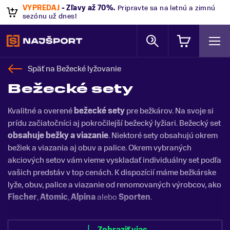
VÝPREDAJ
- Zľavy až 70%
.
Pripravte sa na letnú a zimnú
sezónu už dnes!
Späť na
Bežecké lyžovanie
Bežecké sety
Kvalitné a overené
bežecké sety
pre bežkárov. Na svoje si
prídu začiatočníci aj pokročilejší bežecký lyžiari. Bežecký set
obsahuje bežky a viazanie
. Niektoré sety obsahujú okrem
bežiek a viazania aj obuv a palice. Okrem vybraných
akciových setov vám vieme vyskladať individuálny set podľa
vašich predstáv v top cenách. K dispozícií máme bežkárske
lyže, obuv, palice a viazanie od renomovaných výrobcov, ako
Fischer
,
Atomic
,
Alpina
alebo
Sporten
.