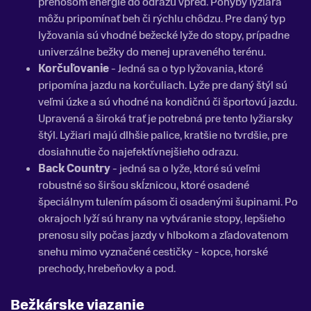
prenosom energie do odrazu vpred. Pohyby lyžiara
môžu pripomínať beh či rýchlu chôdzu. Pre daný typ
lyžovania sú vhodné bežecké lyže do stopy, prípadne
univerzálne bežky do menej upraveného terénu.
Korčuľovanie
- Jedná sa o typ lyžovania, ktoré
pripomína jazdu na korčuliach. Lyže pre daný štýl sú
veľmi úzke a sú vhodné na kondičnú či športovú jazdu.
Upravená a široká trať je potrebná pre tento lyžiarsky
štýl. Lyžiari majú dlhšie palice, kratšie no tvrdšie, pre
dosiahnutie čo najefektívnejšieho odrazu.
Back Country
- jedná sa o lyže, ktoré sú veľmi
robustné so širšou skĺznicou, ktoré osadené
špeciálnym tulením pásom či osadenými šupinami. Po
okrajoch lyží sú hrany na vytváranie stopy, lepšieho
prenosu sily počas jazdy v hlbokom a zľadovatenom
snehu mimo vyznačené cestičky - kopce, horské
prechody, hrebeňovky a pod.
Bežkárske viazanie