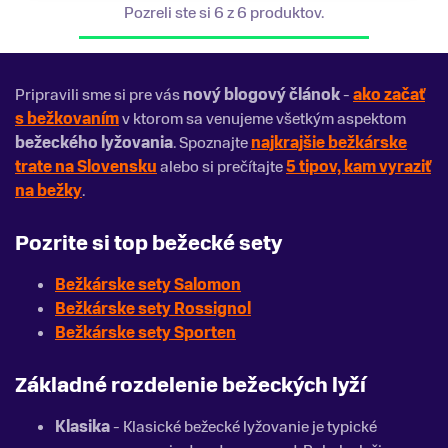
Pozreli ste si 6 z 6 produktov.
Pripravili sme si pre vás
nový blogový článok
-
ako začať
s bežkovaním
v ktorom sa venujeme všetkým aspektom
bežeckého lyžovania
. Spoznajte
najkrajšie bežkárske
trate na Slovensku
alebo si prečítajte
5 tipov, kam vyraziť
na bežky
.
Pozrite si top bežecké sety
Bežkárske sety Salomon
Bežkárske sety Rossignol
Bežkárske sety Sporten
Základné rozdelenie bežeckých lyží
Klasika
- Klasické bežecké lyžovanie je typické