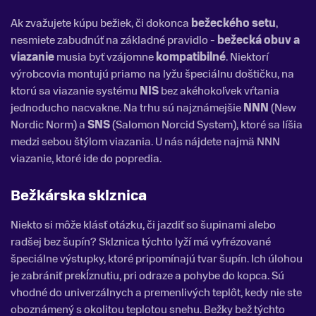
Ak zvažujete kúpu bežiek, či dokonca
bežeckého setu
,
nesmiete zabudnúť na základné pravidlo -
bežecká obuv a
viazanie
musia byť vzájomne
kompatibilné
. Niektorí
výrobcovia montujú priamo na lyžu špeciálnu doštičku, na
ktorú sa viazanie systému
NIS
bez akéhokoľvek vŕtania
jednoducho nacvakne. Na trhu sú najznámejšie
NNN
(New
Nordic Norm) a
SNS
(Salomon Norcid System), ktoré sa líšia
medzi sebou štýlom viazania. U nás nájdete najmä NNN
viazanie, ktoré ide do popredia.
Bežkárska sklznica
Niekto si môže klásť otázku, či jazdiť so šupinami alebo
radšej bez šupín? Sklznica týchto lyží má vyfrézované
špeciálne výstupky, ktoré pripomínajú tvar šupín. Ich úlohou
je zabrániť prekĺznutiu, pri odraze a pohybe do kopca. Sú
vhodné do univerzálnych a premenlivých teplôt, kedy nie ste
oboznámený s okolitou teplotou snehu. Bežky bež týchto