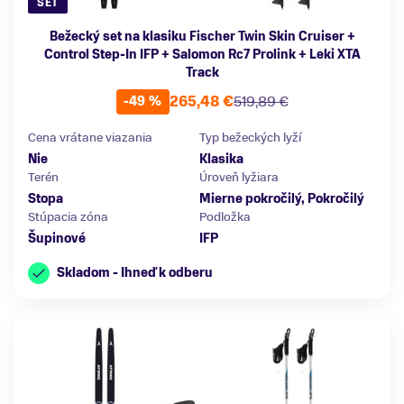
SET
Bežecký set na klasiku Fischer Twin Skin Cruiser +
Control Step-In IFP + Salomon Rc7 Prolink + Leki XTA
Track
265,48 €
519,89 €
-49 %
Cena vrátane viazania
Typ bežeckých lyží
Nie
Klasika
Terén
Úroveň lyžiara
Stopa
Mierne pokročilý, Pokročilý
Stúpacia zóna
Podložka
Šupinové
IFP
Skladom - Ihneď k odberu