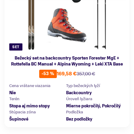
SET
Bežecký set na backcountry Sporten Forester MgE +
Rottefella BC Manual + Alpina Wyoming + Leki XTA Base
169,58 €
357,00 €
-53 %
Cena vrátane viazania
Typ bežeckých lyží
Nie
Backcountry
Terén
Úroveň lyžiara
Stopa aj mimo stopy
Mierne pokročilý, Pokročilý
Stúpacia zóna
Podložka
Šupinové
Bez podložky