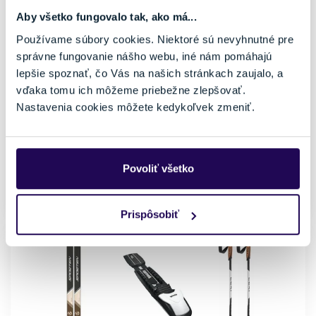
SET
Aby všetko fungovalo tak, ako má...
Bežecký set na skate Fischer Aeroguide Skate 65 +
Používame súbory cookies. Niektoré sú nevyhnutné pre
Salomon R/Prolink + Leki XTA Track
správne fungovanie nášho webu, iné nám pomáhajú
147,25 €
250,00 €
-41 %
lepšie spoznať, čo Vás na našich stránkach zaujalo, a
vďaka tomu ich môžeme priebežne zlepšovať.
Cena vrátane viazania
Typ bežeckých lyží
Nastavenia cookies môžete kedykoľvek zmeniť.
Áno, vrátane montáže
Korčuľovanie
Terén
Úroveň lyžiara
Stopa aj mimo stopy
Začiatočník, Mierne
pokročilý
Povoliť všetko
Stúpacia zóna
Podložka
Hladká (bez šupín)
IFP
Prispôsobiť