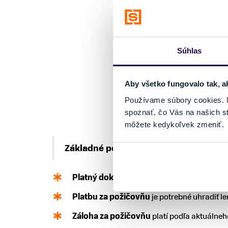
Súhlas
Aby všetko fungovalo tak, a
Používame súbory cookies. N
spoznať, čo Vás na našich s
môžete kedykoľvek zmeniť.
Základné podmienky požičania
Platný doklad totožnosti
, akceptujeme ob
Platbu za požičovňu
je potrebné uhradiť l
Záloha za požičovňu
platí podľa aktuálne