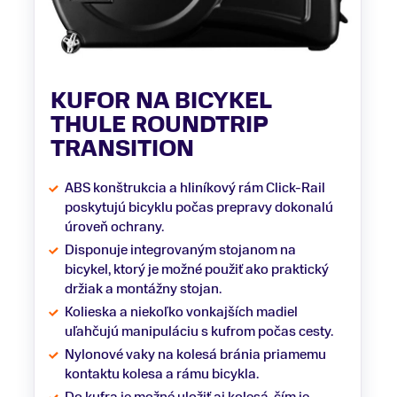
KUFOR NA BICYKEL
THULE ROUNDTRIP
TRANSITION
ABS konštrukcia a hliníkový rám Click-Rail
poskytujú bicyklu počas prepravy dokonalú
úroveň ochrany.
Disponuje integrovaným stojanom na
bicykel, ktorý je možné použiť ako praktický
držiak a montážny stojan.
Kolieska a niekoľko vonkajších madiel
uľahčujú manipuláciu s kufrom počas cesty.
Nylonové vaky na kolesá bránia priamemu
kontaktu kolesa a rámu bicykla.
Do kufra je možné uložiť aj kolesá, čím je