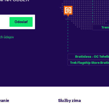
Odoslať
Tren
ch údajov
Bratislava - OC Tehel
Trek Flagship Store Brati
anie
Služby zima