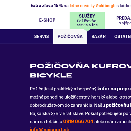
VÝPREDAJ
- Zľavy až 70%
.
Pripravte sa na let
SLUŽBY
PREDA
E-SHOP
Požičovňa,
Najšp
servis a iné
SERVIS
POŽIČOVŇA
BAZÁR
OSTATN
POŽIČOVŇA KUFROV
BICYKLE
Požičajte si praktický a bezpečný
kufor na prepr
možné pohodlne uložiť cestný, horský alebo krosov
dobrodružstvom do zahraničia. Našu
požičovňu 
Bajkalská 2/B v Bratislave. Pokiaľ potrebujete pora
nám na tel. číslo
0919 066 704
alebo nám zanech
info@najsport.sk
.