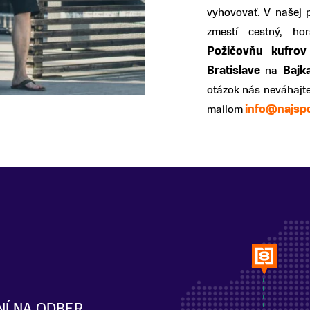
vyhovovať. V našej p
zmestí cestný, ho
Požičovňu kufrov
Bratislave
na
Bajk
otázok nás neváhajte 
mailom
info@najspo
NÍ NA ODBER