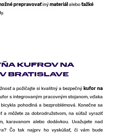
 možné prepravovať
iný
materiál
alebo
ťažké
y.
ŇA KUFROV NA
 V BRATISLAVE
žnosť a požičajte si kvalitný a bezpečný
kufor na
 kufor s integrovaným pracovným stojanom, vďaka
 bicykla pohodlná a bezproblémová. Konečne sa
 a môžete za dobrodružstvom, na súťaž vyraziť
om, karavanom alebo dodávkou. Uvažujete nad
ra? Čo tak najprv ho vyskúšať, či vám bude