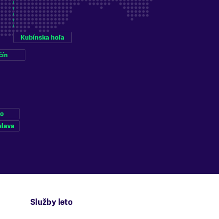
Kubínska hoľa
čín
ko
slava
Služby leto