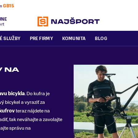
nú a zimnú sezónu už dnes!
JNE
ort
É SLUŽBY
PRE FIRMY
KOMUNITA
BLOG
 NA
avu bicykla
. Do kufra je
ý bicykel a vyraziť za
kufrov
teraz nájdete na
diť, tak neváhajte a zavolajte
ajte správu na