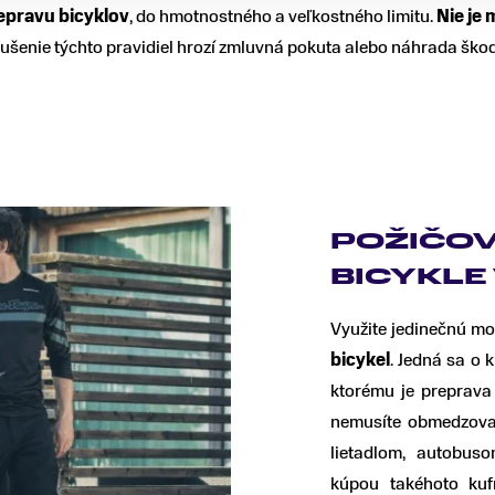
epravu bicyklov
, do hmotnostného a veľkostného limitu.
Nie je
rušenie týchto pravidiel hrozí zmluvná pokuta alebo náhrada škod
POŽIČOV
BICYKLE
Využite jedinečnú mo
bicykel
. Jedná sa o
ktorému je preprava
nemusíte obmedzovať
lietadlom, autobus
kúpou takéhoto kuf