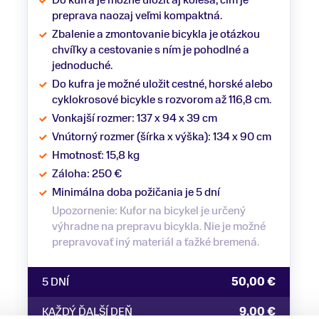
preprava naozaj veľmi kompaktná.
Zbalenie a zmontovanie bicykla je otázkou
chvíľky a cestovanie s ním je pohodlné a
jednoduché.
Do kufra je možné uložit cestné, horské alebo
cyklokrosové bicykle s rozvorom až 116,8 cm.
Vonkajší rozmer: 137 x 94 x 39 cm
Vnútorný rozmer (šírka x výška): 134 x 90 cm
Hmotnosť: 15,8 kg
Záloha: 250 €
Minimálna doba požičania je 5 dní
Upozornenie: Kufor na bicykel je určený
výhradne na prepravu bicykla. Nie je možné
prepravovať iný materiál a ťažké bremená.
5 DNÍ
50,00 €
KAŽDÝ ĎALŠÍ DEŇ
9,00 €