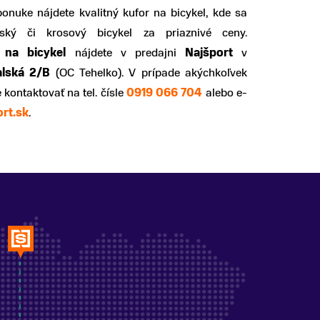
onuke nájdete kvalitný kufor na bicykel, kde sa
rský či krosový bicykel za priaznivé ceny.
 na bicykel
nájdete v predajni
Najšport
v
alská 2/B
(OC Tehelko). V prípade akýchkoľvek
kontaktovať na tel. čísle
0919 066 704
alebo e-
rt.sk
.