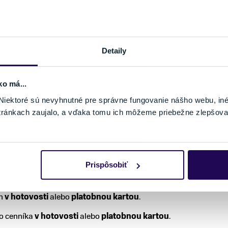
Rezervovať teraz
Detaily
ko má...
iektoré sú nevyhnutné pre správne fungovanie nášho webu, in
PODMIENKY POŽIČANIA
tránkach zaujalo, a vďaka tomu ich môžeme priebežne zlepšova
Prispôsobiť
čiansky preukaz alebo pas.
en
v hotovosti
alebo
platobnou kartou
.
ho cenníka
v hotovosti
alebo
platobnou kartou
.