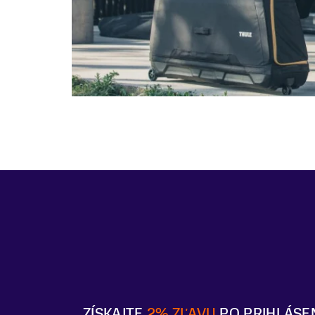
ZÍSKAJTE
2% ZĽAVU
PO PRIHLÁSE