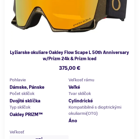
Lyžiarske okuliare Oakley Flow Scape L 50th Anniversary
w/Prizm 24k & Prizm Iced
375,00 €
Pohlavie
Veľkosť rámu
Dámske, Pánske
Veľké
Počet sklíčok
Tvar sklíčok
Dvojité sklíčka
Cylindrické
Typ sklíčok
Kompatibilné s dioptrickými
okuliarmi(OTG)
Oakley PRIZM™
Áno
Veľkosť