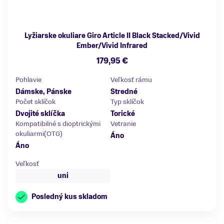
Lyžiarske okuliare Giro Article II Black Stacked/Vivid
Ember/Vivid Infrared
179,95 €
Pohlavie
Veľkosť rámu
Dámske, Pánske
Stredné
Počet sklíčok
Typ sklíčok
Dvojité sklíčka
Torické
Kompatibilné s dioptrickými
Vetranie
okuliarmi(OTG)
Áno
Áno
Veľkosť
uni
Posledný kus skladom