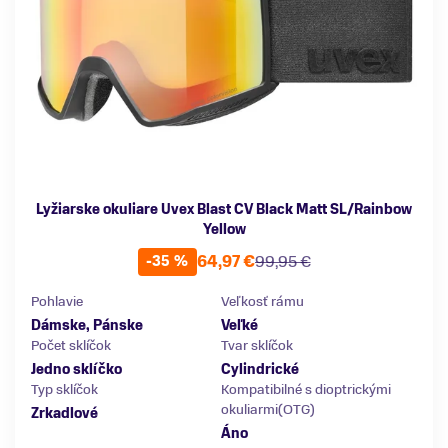
Lyžiarske okuliare Uvex Blast CV Black Matt SL/Rainbow
Yellow
64,97 €
99,95 €
-35 %
Pohlavie
Veľkosť rámu
Dámske, Pánske
Veľké
Počet sklíčok
Tvar sklíčok
Jedno sklíčko
Cylindrické
Typ sklíčok
Kompatibilné s dioptrickými
okuliarmi(OTG)
Zrkadlové
Áno