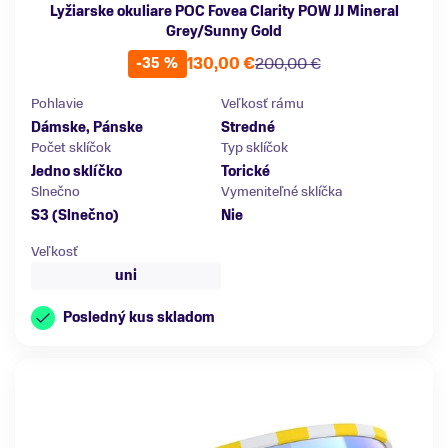
Lyžiarske okuliare POC Fovea Clarity POW JJ Mineral
Grey/Sunny Gold
130,00 €
200,00 €
-35 %
Pohlavie
Veľkosť rámu
Dámske, Pánske
Stredné
Počet sklíčok
Typ sklíčok
Jedno sklíčko
Torické
Slnečno
Vymeniteľné sklíčka
S3 (Slnečno)
Nie
Veľkosť
uni
Posledný kus skladom