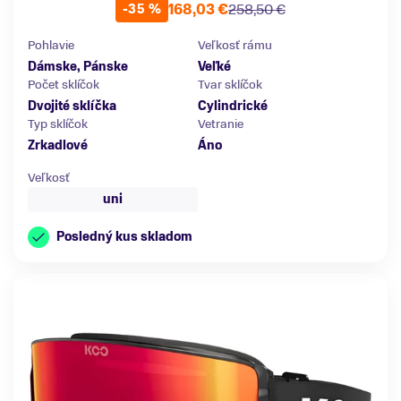
168,03 €
258,50 €
-35 %
Pohlavie
Veľkosť rámu
Dámske, Pánske
Veľké
Počet sklíčok
Tvar sklíčok
Dvojité sklíčka
Cylindrické
Typ sklíčok
Vetranie
Zrkadlové
Áno
Veľkosť
uni
Posledný kus skladom