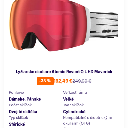
Lyžiarske okuliare Atomic Revent Q L HD Maverick
162,49 €
249,99 €
-35 %
Pohlavie
Veľkosť rámu
Dámske, Pánske
Veľké
Počet sklíčok
Tvar sklíčok
Dvojité sklíčka
Cylindrické
Typ sklíčok
Kompatibilné s dioptrickými
okuliarmi(OTG)
Sférické