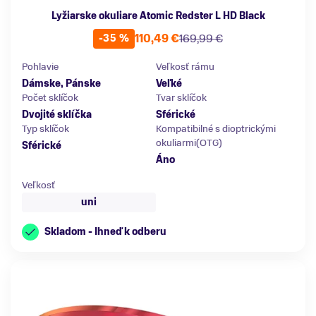
Lyžiarske okuliare Atomic Redster L HD Black
110,49 €
169,99 €
-35 %
Pohlavie
Veľkosť rámu
Dámske, Pánske
Veľké
Počet sklíčok
Tvar sklíčok
Dvojité sklíčka
Sférické
Typ sklíčok
Kompatibilné s dioptrickými
okuliarmi(OTG)
Sférické
Áno
Veľkosť
uni
Skladom - Ihneď k odberu