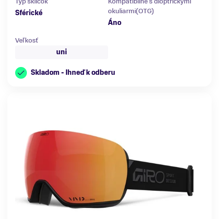
Typ sklíčok
Kompatibilné s dioptrickými
okuliarmi(OTG)
Sférické
Áno
Veľkosť
uni
Skladom - Ihneď k odberu