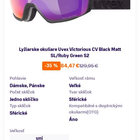
Lyžiarske okuliare Uvex Victorious CV Black Matt
SL/Ruby Green S2
84,47 €
129,95 €
-35 %
Pohlavie
Veľkosť rámu
Dámske, Pánske
Veľké
Počet sklíčok
Tvar sklíčok
Jedno sklíčko
Sférické
Typ sklíčok
Kompatibilné s dioptrickými
okuliarmi(OTG)
Sférické
Áno
Veľkosť
uni