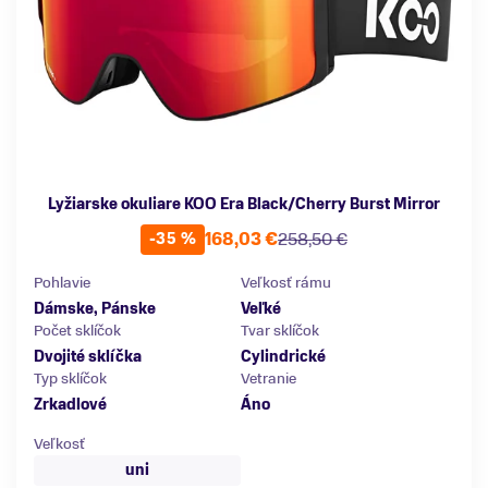
Lyžiarske okuliare KOO Era Black/Cherry Burst Mirror
168,03 €
258,50 €
-35 %
Pohlavie
Veľkosť rámu
Dámske, Pánske
Veľké
Počet sklíčok
Tvar sklíčok
Dvojité sklíčka
Cylindrické
Typ sklíčok
Vetranie
Zrkadlové
Áno
Veľkosť
uni