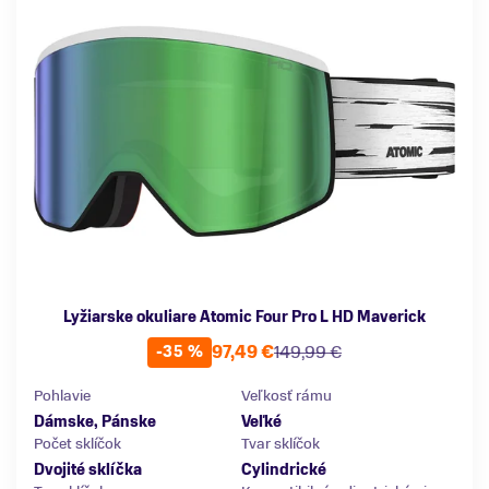
Lyžiarske okuliare Atomic Four Pro L HD Maverick
97,49 €
149,99 €
-35 %
Pohlavie
Veľkosť rámu
Dámske, Pánske
Veľké
Počet sklíčok
Tvar sklíčok
Dvojité sklíčka
Cylindrické