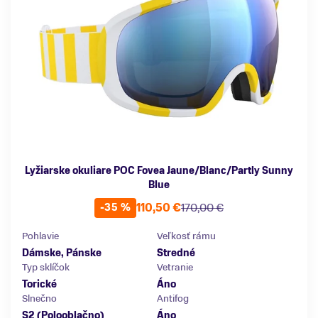
Lyžiarske okuliare POC Fovea Jaune/Blanc/Partly Sunny
Blue
110,50 €
170,00 €
-35 %
Pohlavie
Veľkosť rámu
Dámske, Pánske
Stredné
Typ sklíčok
Vetranie
Torické
Áno
Slnečno
Antifog
S2 (Polooblačno)
Áno