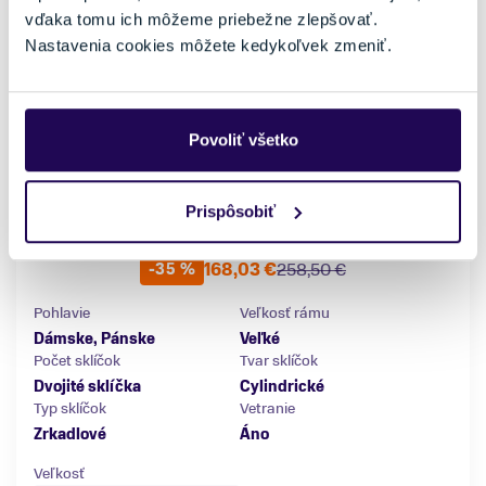
vďaka tomu ich môžeme priebežne zlepšovať.
Nastavenia cookies môžete kedykoľvek zmeniť.
Povoliť všetko
Prispôsobiť
Lyžiarske okuliare KOO Era Black/Infrared Mirror
168,03 €
258,50 €
-35 %
Pohlavie
Veľkosť rámu
Dámske, Pánske
Veľké
Počet sklíčok
Tvar sklíčok
Dvojité sklíčka
Cylindrické
Typ sklíčok
Vetranie
Zrkadlové
Áno
Veľkosť