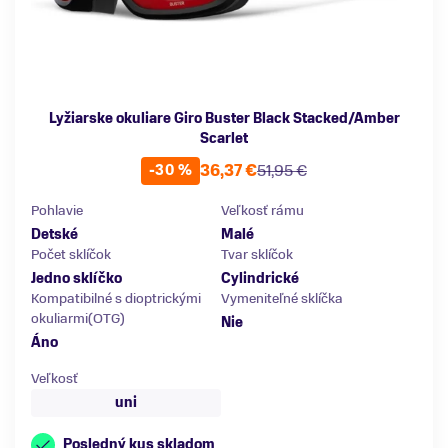
Lyžiarske okuliare Giro Buster Black Stacked/Amber
Scarlet
36,37 €
51,95 €
-30 %
Pohlavie
Veľkosť rámu
Detské
Malé
Počet sklíčok
Tvar sklíčok
Jedno sklíčko
Cylindrické
Kompatibilné s dioptrickými
Vymeniteľné sklíčka
okuliarmi(OTG)
Nie
Áno
Veľkosť
uni
Posledný kus skladom