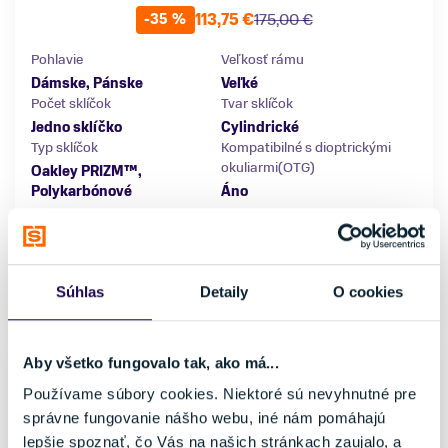
113,75 €
175,00 €
-35 %
Pohlavie
Veľkosť rámu
Dámske, Pánske
Veľké
Počet sklíčok
Tvar sklíčok
Jedno sklíčko
Cylindrické
Typ sklíčok
Kompatibilné s dioptrickými
okuliarmi(OTG)
Oakley PRIZM™,
Polykarbónové
Áno
Veľkosť
uni
Súhlas
Detaily
O cookies
Posledný kus skladom
NOVINKA
Aby všetko fungovalo tak, ako má...
Používame súbory cookies. Niektoré sú nevyhnutné pre
správne fungovanie nášho webu, iné nám pomáhajú
lepšie spoznať, čo Vás na našich stránkach zaujalo, a