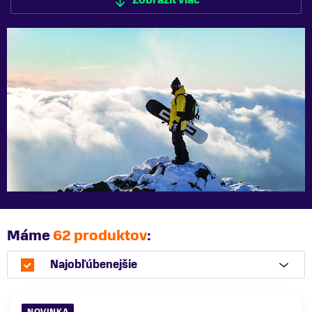
Zobraziť viac
Zobraziť menej
Máme
62 produktov
:
Najobľúbenejšie