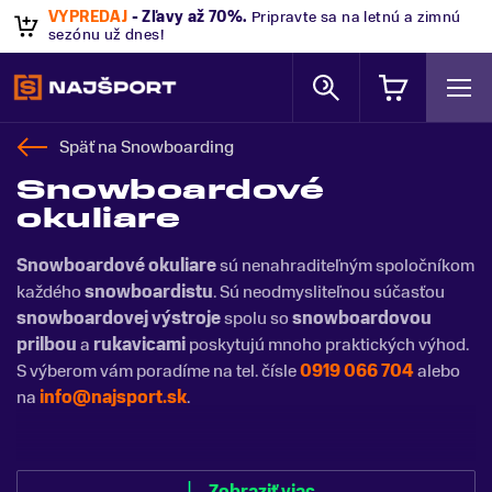
VÝPREDAJ
- Zľavy až 70%
.
Pripravte sa na letnú a zimnú
sezónu už dnes!
Späť na
Snowboarding
Snowboardové
okuliare
Snowboardové okuliare
sú nenahraditeľným spoločníkom
každého
snowboardistu
. Sú neodmysliteľnou súčasťou
snowboardovej výstroje
spolu so
snowboardovou
prilbou
a
rukavicami
poskytujú mnoho praktických výhod.
S výberom vám poradíme na tel. čísle
0919 066 704
alebo
na
info@najsport.sk
.