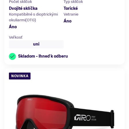
Počet sklíčok
Typ sklíčok
Dvojité sklíčka
Torické
Kompatibilné s dioptrickými
Vetranie
okuliarmi(OTG)
Áno
Áno
Veľkosť
uni
Skladom - Ihneď k odberu
NOVINKA