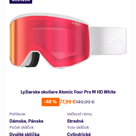
NOVINKA
Lyžiarske okuliare Atomic Four Pro M HD White
77,99 €
149,99 €
-48 %
Pohlavie
Veľkosť rámu
Dámske, Pánske
Stredné
Počet sklíčok
Tvar sklíčok
Dvojité sklíčka
Cylindrické