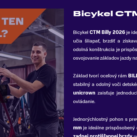
Bicykel CT
Bicykel
CTM Billy 2026
je id
učia šliapať, brzdiť a získa
odolná konštrukcia je prisp
osvojovanie základov jazdy na 
Základ tvorí oceľový rám
BIL
stabilný a odolný voči dets
unicrown
zaisťuje jednoduc
ovládanie.
Jednorýchlostný pohon s pr
mm
je ideálne prispôsobený 
zadnej protišľapnej brzdy
uč