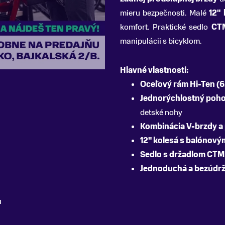
mieru bezpečnosti. Malé
12" 
komfort. Praktické sedlo
CTM
manipulácii s bicyklom.
Hlavné vlastnosti:
Oceľový rám Hi-Ten (6
Jednorýchlostný poho
detské nohy
Kombinácia V-brzdy a 
12" kolesá s balónový
Sedlo s držadlom CTM
Jednoduchá a bezúdrž
u