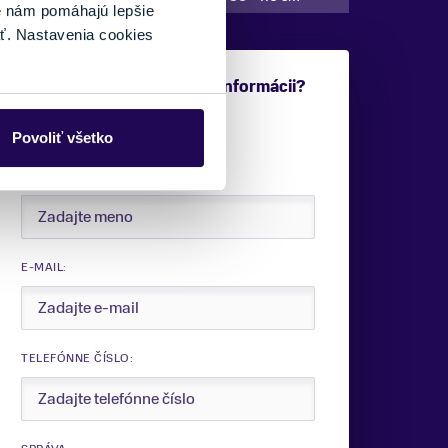
é nám pomáhajú lepšie
ť. Nastavenia cookies
Potrebujete viac informácii?
Sme tu pre vás.
Povoliť všetko
VAŠE MENO:
E-MAIL:
TELEFÓNNE ČÍSLO: