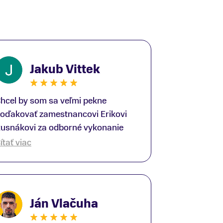
Jakub Vittek
hcel by som sa veľmi pekne
oďakovať zamestnancovi Erikovi
usnákovi za odborné vykonanie
ike-fittingu. Je to super človek na
ítať viac
právnom mieste a veľký odborník.
šetko patrične vysvetlil do detailov
 lajckou rečou. Na všetky moje
tázky odpovedal bez zaváhania.
Ján Vlačuha
šte raz ďakujem.