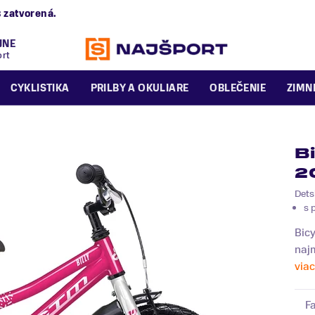
B
zatvorená.
JNE
ort
CYKLISTIKA
PRILBY A OKULIARE
OBLEČENIE
ZIMN
B
2
Dets
s 
Bicy
najm
viac
F