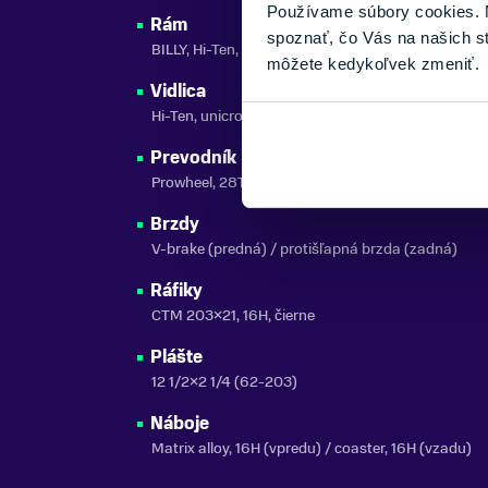
Používame súbory cookies. N
Rám
spoznať, čo Vás na našich s
BILLY, Hi-Ten, veľkosť 6,5"
môžete kedykoľvek zmeniť.
Vidlica
Hi-Ten, unicrown, 12"
Prevodník
Prowheel, 28T, dĺžka kľúk 89 mm
Brzdy
V-brake (predná) / protišľapná brzda (zadná)
Ráfiky
CTM 203×21, 16H, čierne
Plášte
12 1/2×2 1/4 (62-203)
Náboje
Matrix alloy, 16H (vpredu) / coaster, 16H (vzadu)