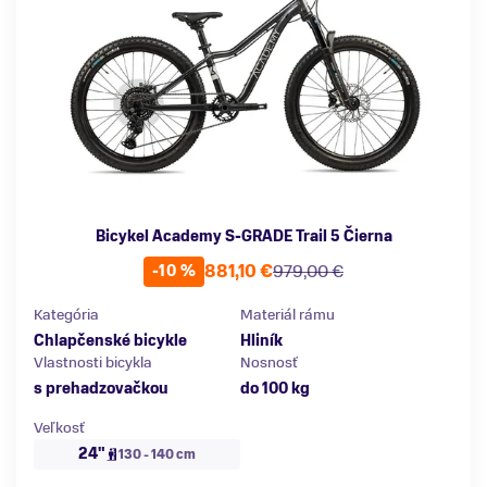
Bicykel Academy S-GRADE Trail 5 Čierna
881,10 €
979,00 €
-10 %
Kategória
Materiál rámu
Chlapčenské bicykle
Hliník
Vlastnosti bicykla
Nosnosť
s prehadzovačkou
do 100 kg
Veľkosť
24"
130 - 140 cm