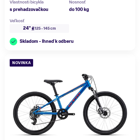
Vlastnosti bicykla
Nosnosť
s prehadzovačkou
do 100 kg
Veľkosť
24"
125 - 145 cm
Skladom - Ihneď k odberu
NOVINKA