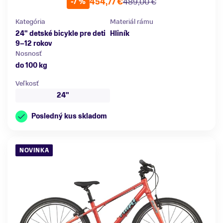
454,77 €
489,00 €
-7 %
Kategória
Materiál rámu
24" detské bicykle pre deti
Hliník
9–12 rokov
Nosnosť
do 100 kg
Veľkosť
24"
Posledný kus skladom
NOVINKA