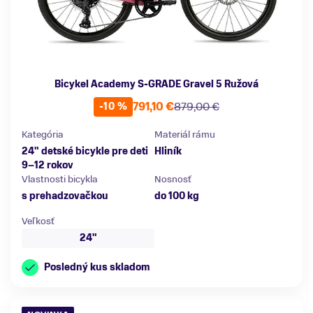
Bicykel Academy S-GRADE Gravel 5 Ružová
791,10 €
879,00 €
-10 %
Kategória
Materiál rámu
24" detské bicykle pre deti
Hliník
9–12 rokov
Vlastnosti bicykla
Nosnosť
s prehadzovačkou
do 100 kg
Veľkosť
24"
Posledný kus skladom