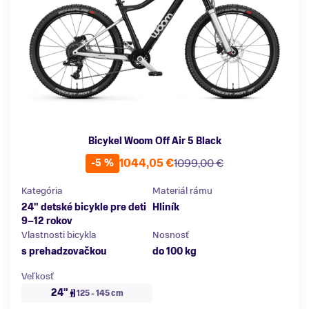
Bicykel Woom Off Air 5 Black
1044,05 €
1099,00 €
-5 %
Kategória
Materiál rámu
24" detské bicykle pre deti
Hliník
9–12 rokov
Vlastnosti bicykla
Nosnosť
s prehadzovačkou
do 100 kg
Veľkosť
24"
125 - 145 cm