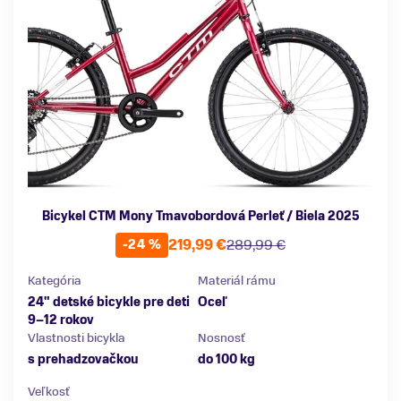
Bicykel CTM Mony Tmavobordová Perleť / Biela 2025
219,99 €
289,99 €
-24 %
Kategória
Materiál rámu
24" detské bicykle pre deti
Oceľ
9–12 rokov
Vlastnosti bicykla
Nosnosť
s prehadzovačkou
do 100 kg
Veľkosť