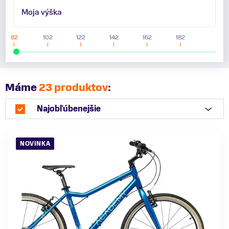
Moja výška
82
102
122
142
162
182
Máme
23 produktov
:
Najobľúbenejšie
NOVINKA