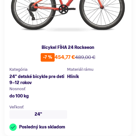
Bicykel FÍHA 24 Rockeeon
454,77 €
489,00 €
-7 %
Kategória
Materiál rámu
24" detské bicykle pre deti
Hliník
9–12 rokov
Nosnosť
do 100 kg
Veľkosť
24"
Posledný kus skladom