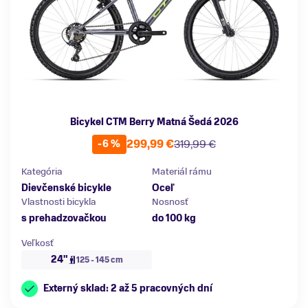
Bicykel CTM Berry Matná Šedá 2026
299,99 €
319,99 €
-6 %
Kategória
Materiál rámu
Dievčenské bicykle
Oceľ
Vlastnosti bicykla
Nosnosť
s prehadzovačkou
do 100 kg
Veľkosť
24"
125 - 145 cm
Externý sklad: 2 až 5 pracovných dní