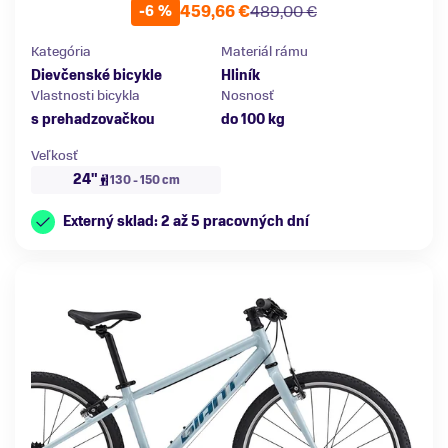
459,66 €
489,00 €
-6 %
Kategória
Materiál rámu
Dievčenské bicykle
Hliník
Vlastnosti bicykla
Nosnosť
s prehadzovačkou
do 100 kg
Veľkosť
24"
130 - 150 cm
Externý sklad: 2 až 5 pracovných dní