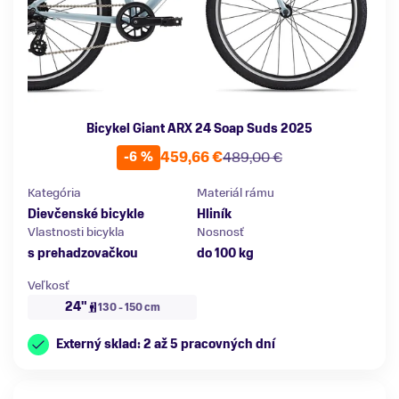
Bicykel Giant ARX 24 Soap Suds 2025
459,66 €
489,00 €
-6 %
Kategória
Materiál rámu
Dievčenské bicykle
Hliník
Vlastnosti bicykla
Nosnosť
s prehadzovačkou
do 100 kg
Veľkosť
24"
130 - 150 cm
Externý sklad: 2 až 5 pracovných dní