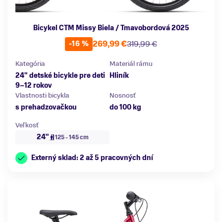
Bicykel CTM Missy Biela / Tmavobordová 2025
269,99 €
319,99 €
-16 %
Kategória
Materiál rámu
24" detské bicykle pre deti
Hliník
9–12 rokov
Vlastnosti bicykla
Nosnosť
s prehadzovačkou
do 100 kg
Veľkosť
24"
125 - 145 cm
Externý sklad: 2 až 5 pracovných dní