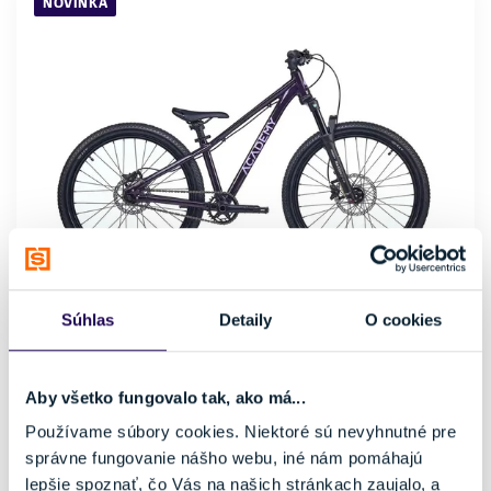
NOVINKA
Súhlas
Detaily
O cookies
Bicykel Academy S-GRADE Pump 5 Fialová
764,10 €
849,00 €
-10 %
Aby všetko fungovalo tak, ako má...
Kategória
Materiál rámu
Používame súbory cookies. Niektoré sú nevyhnutné pre
Dirt a BMX bicykle
Hliník
správne fungovanie nášho webu, iné nám pomáhajú
Nosnosť
lepšie spoznať, čo Vás na našich stránkach zaujalo, a
do 100 kg