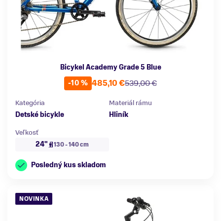
Bicykel Academy Grade 5 Blue
485,10 €
539,00 €
-10 %
Kategória
Materiál rámu
Detské bicykle
Hliník
Veľkosť
24"
130 - 140 cm
Posledný kus skladom
NOVINKA