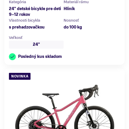
Kategória
Materiál rámu
24" detské bicykle pre deti
Hliník
9–12 rokov
Vlastnosti bicykla
Nosnosť
s prehadzovačkou
do 100 kg
Veľkosť
24"
Posledný kus skladom
NOVINKA