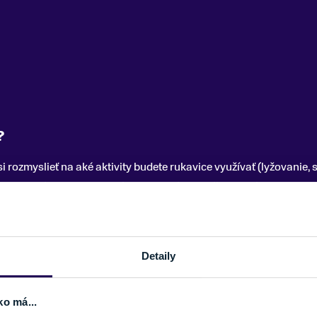
?
i rozmyslieť na aké aktivity budete rukavice využívať (lyžovanie
e, materiál alebo technológie. Toto sú najlepšie zimné rukavice.
áhodu, inak si koledujete o stuhnuté ruky, znížený komfort, nesprá
tvoríte dostatok tepla. Zlyhávať bude aj termoregulácia a tiež s
Detaily
fortne. Budú vás tlačiť a obmedzovať v pohybe, čo tiež nie je úpl
ko má...