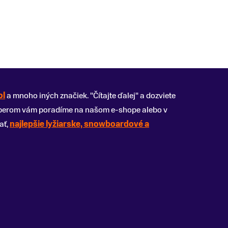
ol
a mnoho iných značiek. "Čítajte ďalej" a dozviete
výberom vám poradíme na našom e-shope alebo v
ať,
najlepšie lyžiarske, snowboardové a