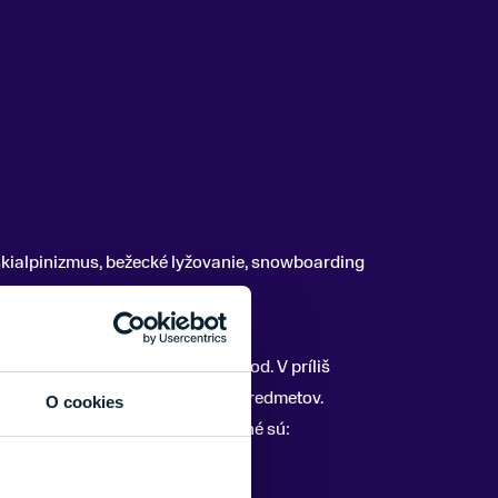
, skialpinizmus, bežecké lyžovanie, snowboarding
vne držanie palíc, zlý úchop a pod. V príliš
i znížite kvalitu úchopu rôznych predmetov.
O cookies
ne správne. Najčastejšie používané sú: