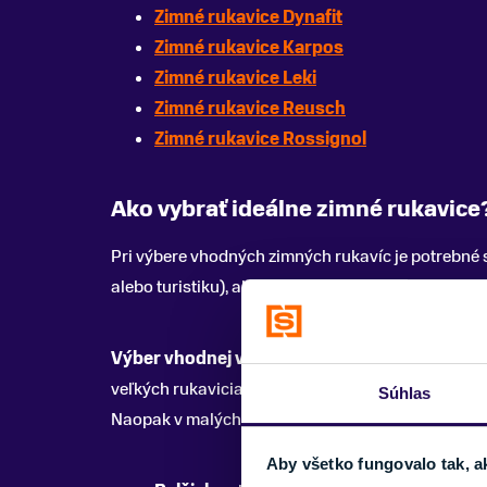
Zimné rukavice Dynafit
Zimné rukavice Karpos
Zimné rukavice Leki
Zimné rukavice Reusch
Zimné rukavice Rossignol
Ako vybrať ideálne zimné rukavice
Pri výbere vhodných zimných rukavíc je potrebné s
alebo turistiku), akú veľkosť potrebujete, parametr
Výber vhodnej veľkosti
by ste nemali nechať na n
veľkých rukaviciach vám bude zima, nakoľko si nevy
Súhlas
Naopak v malých rukaviciach sa budete cítiť nekom
Aby všetko fungovalo tak, a