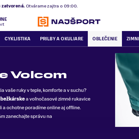
B
zatvorená.
Otvárame zajtra o 09:00.
JNE
ort
CYKLISTIKA
PRILBY A OKULIARE
OBLEČENIE
ZIMN
ce Volcom
žia vaše ruky v teple, komforte a v suchu?
,
bežkárske
a voľnočasové zimné rukavice
 a ochotne poradíme online aj offline.
ám zanechajte správu na