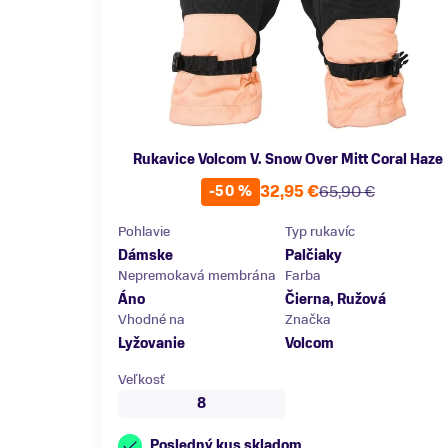
Rukavice Volcom V. Snow Over Mitt Coral Haze
32,95 €
65,90 €
-50 %
Pohlavie
Typ rukavíc
Dámske
Palčiaky
Nepremokavá membrána
Farba
Áno
Čierna, Ružová
Vhodné na
Značka
Lyžovanie
Volcom
Veľkosť
8
Posledný kus skladom