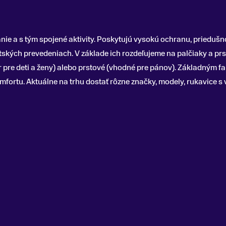
ie a s tým spojené aktivity. Poskytujú vysokú ochranu, priedušn
ských prevedeniach. V základe ich rozdeľujeme na palčiaky a prs
r pre deti a ženy) alebo prstové (vhodné pre pánov). Základným 
fortu. Aktuálne na trhu dostať rôzne značky, modely, rukavice s