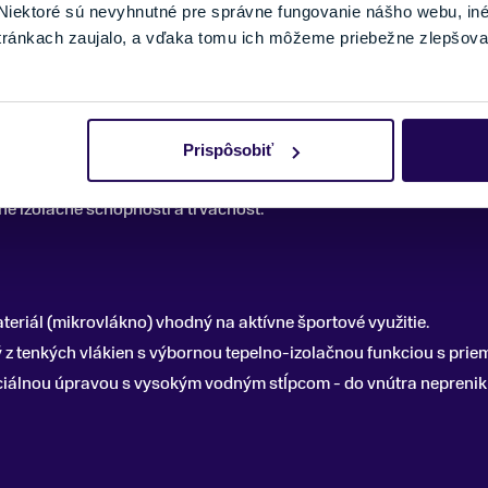
 tepelný komfort a pohodlie.
iektoré sú nevyhnutné pre správne fungovanie nášho webu, in
kontrolovaný pohyb a univerzálnosť použitia.
tránkach zaujalo, a vďaka tomu ich môžeme priebežne zlepšova
teriálom na výrobu rukavíc. Najčastejšie sa používa polyester, n
Prispôsobiť
materiálom. Je trvácnejšia a pružnejšia, ako iné materiály.
ne izolačné schopnosti a trvácnosť.
eriál (mikrovlákno) vhodný na aktívne športové využitie.
ý z tenkých vlákien s výbornou tepelno-izolačnou funkciou s pri
iálnou úpravou s vysokým vodným stĺpcom - do vnútra neprenikn