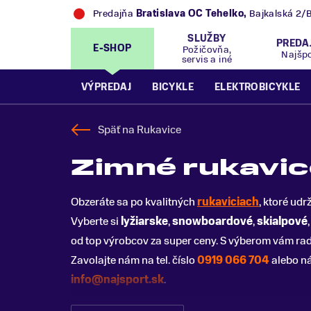
Predajňa
Bratislava OC Tehelko
,
Bajkalská 2/
SLUŽBY
PREDA
E-SHOP
Požičovňa,
Najšp
servis a iné
VÝPREDAJ
BICYKLE
ELEKTROBICYKLE
Späť na
Rukavice
Zimné rukavi
Obzeráte sa po kvalitných
rukaviciach
, ktoré udr
Vyberte si
lyžiarske
,
snowboardové
,
skialpové
od top výrobcov za super ceny. S výberom vám radi
Zavolajte nám na tel. číslo
0919 066 704
alebo n
info@najsport.sk
.