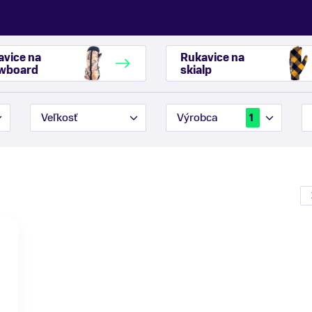
avice na
Rukavice na
wboard
skialp
Veľkosť
Výrobca
1