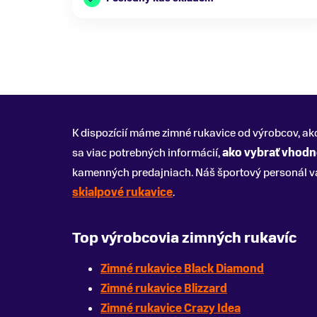
K dispozícií máme zimné rukavice od výrobcov, a
sa viac potrebných informácií,
ako vybrať vhodn
kamenných predajniach. Náš športový personál v
skialpové rukavice
.
Top výrobcovia zimných rukavíc
Zimné rukavice Black Diamond
Zimné rukavice Blizzard
Zimné rukavice Crazy Idea