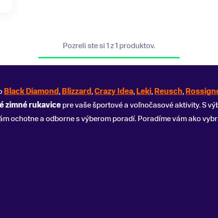
Pozreli ste si 1 z 1 produktov.
ko
Black Diamond
,
Blizzard
,
Crazy Idea
,
Leki
,
Reusch
,
Rossign
é zimné rukavice
pre vaše športové a voľnočasové aktivity. S 
ám ochotne a odborne s výberom poradí. Poradíme vám ako vybr