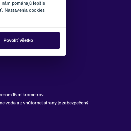
é nám pomáhajú lepšie
ť. Nastavenia cookies
ylón alebo polypropylén.
Povoliť všetko
emerom 15 mikrometrov.
e voda a z vnútornej strany je zabezpečený