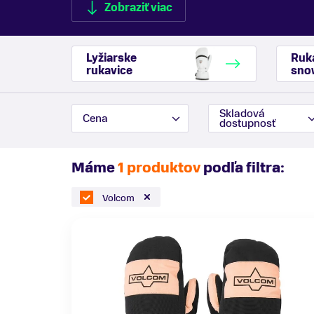
Zobraziť viac
Lyžiarske
Ruk
rukavice
sno
Zobraziť menej
Skladová
Cena
dostupnosť
Máme
1 produktov
podľa filtra:
Volcom