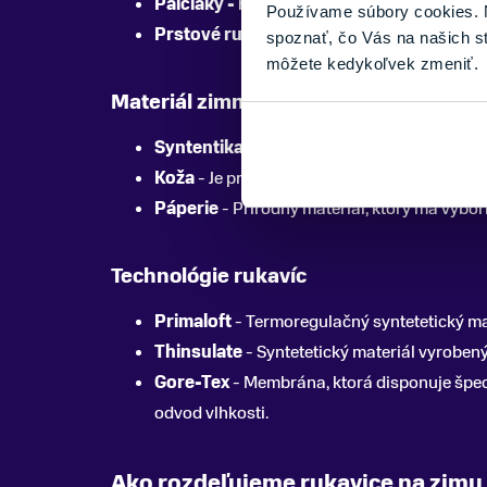
Palčiaky -
hodia sa pre ľudí, ktorý vyžadujú
Používame súbory cookies. N
Prstové rukavice -
poskytujú lepší úchop, 
spoznať, čo Vás na našich s
môžete kedykoľvek zmeniť.
Materiál zimných rukavíc
Syntentika
- Je najčastejšie používaným ma
Koža
- Je prírodným a dlhé roky osvedčeným 
Páperie
- Prírodný materiál, ktorý má výbor
Technológie rukavíc
Primaloft
- Termoregulačný syntetetický mat
Thinsulate
- Syntetetický materiál vyroben
Gore-Tex
- Membrána, ktorá disponuje špec
odvod vlhkosti.
Ako rozdeľujeme rukavice na zimu