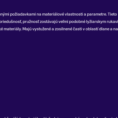
nými požiadavkami na materiálové vlastnosti a parametre. Tieto 
priedušnosť, pružnosť zostávajú veľmi podobné lyžiarskym rukavi
é materiály. Majú vystužené a zosilnené časti v oblastí dlane a n