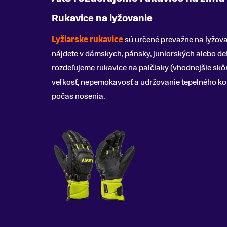
Rukavice na lyžovanie
Lyžiarske rukavice
sú určené prevažne na lyžovan
nájdete v dámskych, pánsky, juniorských alebo det
rozdeľujeme rukavice na palčiaky (vhodnejšie skô
veľkosť, nepemokavosť a udržovanie tepelného kom
počas nosenia.