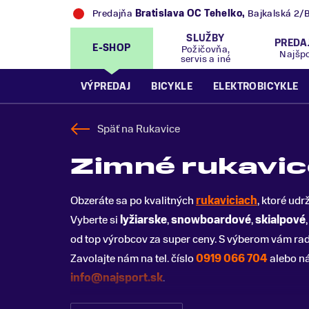
Predajňa
Bratislava OC Tehelko
,
Bajkalská 2/
SLUŽBY
PREDA
E-SHOP
Požičovňa,
Najšp
servis a iné
VÝPREDAJ
BICYKLE
ELEKTROBICYKLE
Späť na
Rukavice
Zimné rukavic
Obzeráte sa po kvalitných
rukaviciach
, ktoré udr
Vyberte si
lyžiarske
,
snowboardové
,
skialpové
od top výrobcov za super ceny. S výberom vám radi
Zavolajte nám na tel. číslo
0919 066 704
alebo n
info@najsport.sk
.