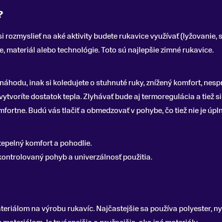
?
i rozmyslieť na aké aktivity budete rukavice využívať (lyžovanie
e, materiál alebo technológie. Toto sú najlepšie zimné rukavice.
áhodu, inak si koledujete o stuhnuté ruky, znížený komfort, nesprá
tvoríte dostatok tepla. Zlyhávať bude aj termoregulácia a tiež s
fortne. Budú vás tlačiť a obmedzovať v pohybe, čo tiež nie je úpl
 tepelný komfort a pohodlie.
kontrolovaný pohyb a univerzálnosť použitia.
teriálom na výrobu rukavíc. Najčastejšie sa používa polyester, n