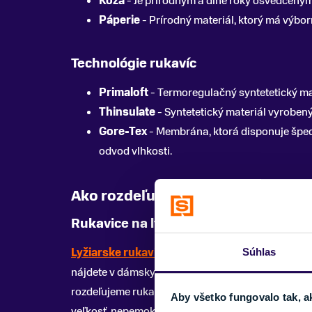
Koža
- Je prírodným a dlhé roky osvedčeným 
Páperie
- Prírodný materiál, ktorý má výbor
Technológie rukavíc
Primaloft
- Termoregulačný syntetetický mat
Thinsulate
- Syntetetický materiál vyroben
Gore-Tex
- Membrána, ktorá disponuje špec
odvod vlhkosti.
Ako rozdeľujeme rukavice na zimu
Rukavice na lyžovanie
Lyžiarske rukavice
sú určené prevažne na lyžovan
Súhlas
nájdete v dámskych, pánsky, juniorských alebo det
rozdeľujeme rukavice na palčiaky (vhodnejšie skô
Aby všetko fungovalo tak, a
veľkosť, nepemokavosť a udržovanie tepelného kom