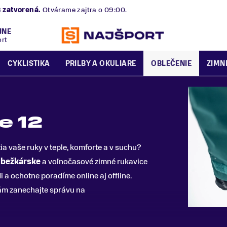
B
zatvorená.
Otvárame zajtra o 09:00.
JNE
ort
CYKLISTIKA
PRILBY A OKULIARE
OBLEČENIE
ZIMN
e 12
žia vaše ruky v teple, komforte a v suchu?
,
bežkárske
a voľnočasové zimné rukavice
 a ochotne poradíme online aj offline.
ám zanechajte správu na