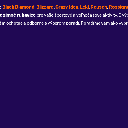
ko
Black Diamond
,
Blizzard
,
Crazy Idea
,
Leki
,
Reusch
,
Rossign
é zimné rukavice
pre vaše športové a voľnočasové aktivity. S 
ám ochotne a odborne s výberom poradí. Poradíme vám ako vybr