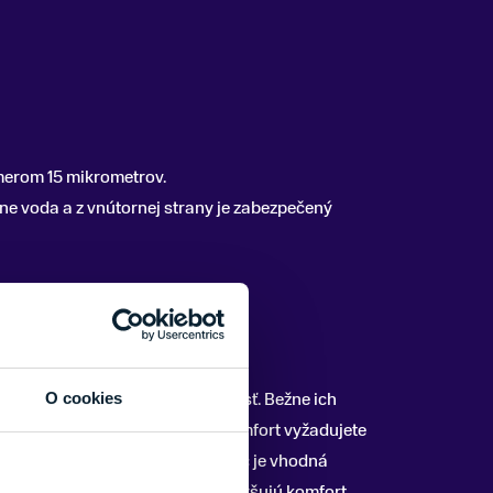
emerom 15 mikrometrov.
e voda a z vnútornej strany je zabezpečený
osť, vodeodolnosť a vetruodolnosť. Bežne ich
O cookies
tové. Podľa toho, aký tepelný komfort vyžadujete
faktorom výberu vhodných rukavíc je vhodná
 vyhrievaním a podobne, ktoré zvyšujú komfort