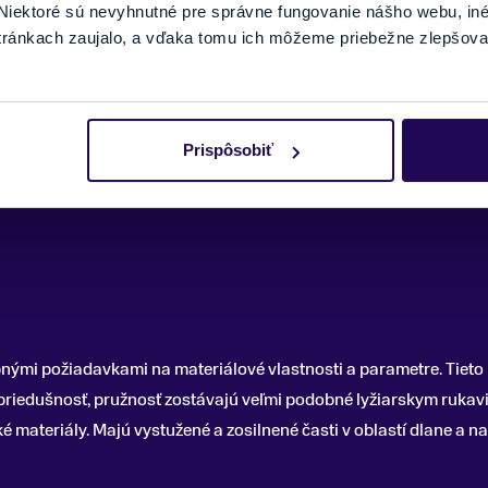
iektoré sú nevyhnutné pre správne fungovanie nášho webu, in
tránkach zaujalo, a vďaka tomu ich môžeme priebežne zlepšova
Prispôsobiť
nými požiadavkami na materiálové vlastnosti a parametre. Tieto 
priedušnosť, pružnosť zostávajú veľmi podobné lyžiarskym rukavi
é materiály. Majú vystužené a zosilnené časti v oblastí dlane a n