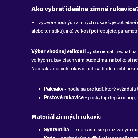
Ako vybrať ideálne zimné rukavice
Pri výbere vhodných zimných rukavíc je potrebné s
alebo turistiku), akú veľkosť potrebujete, parametr
Výber vhodnej veľkosti
by ste nemali nechať na n
veľkých rukaviciach vám bude zima, nakoľko si nevy
Naopak v malých rukaviciach sa budete cítiť nekom
Palčiaky -
hodia sa pre ľudí, ktorý vyžadujú
Prstové rukavice -
poskytujú lepší úchop, 
Materiál zimných rukavíc
Syntentika
- Je najčastejšie používaným ma