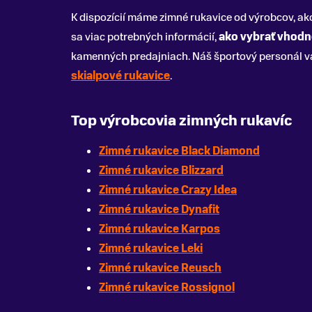
K dispozícií máme zimné rukavice od výrobcov, a
sa viac potrebných informácií,
ako vybrať vhodn
kamenných predajniach. Náš športový personál v
skialpové rukavice
.
Top výrobcovia zimných rukavíc
Zimné rukavice Black Diamond
Zimné rukavice Blizzard
Zimné rukavice Crazy Idea
Zimné rukavice Dynafit
Zimné rukavice Karpos
Zimné rukavice Leki
Zimné rukavice Reusch
Zimné rukavice Rossignol