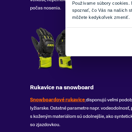
Používame súbory cookies. N
počas nosenia.
spoznať, čo Vás na našich s
môžete kedykoľvek zmeniť.
Rukavice na snowboard
Snowboardové rukavice
disponujú veľmi podob
lyžiarske. Ostatné parametre napr. vodeodolnosť, 
s koženým materiálom sú odolnejšie, ako syntetick
so zjazdovkou.