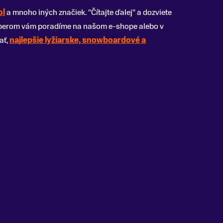
ol
a mnoho iných značiek. "Čítajte ďalej" a dozviete
výberom vám poradíme na našom e-shope alebo v
ať,
najlepšie lyžiarske, snowboardové a