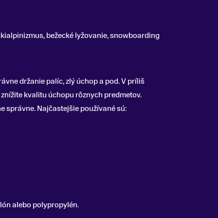
, skialpinizmus, bežecké lyžovanie, snowboarding
vne držanie palíc, zlý úchop a pod. V príliš
i znížite kvalitu úchopu rôznych predmetov.
ne správne. Najčastejšie používané sú:
ylón alebo polypropylén.