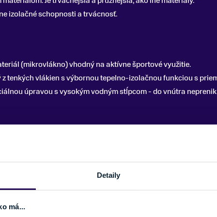
materiálom. Je trvácnejšia a pružnejšia, ako iné materiály.
ne izolačné schopnosti a trvácnosť.
eriál (mikrovlákno) vhodný na aktívne športové využitie.
ý z tenkých vlákien s výbornou tepelno-izolačnou funkciou s pri
iálnou úpravou s vysokým vodným stĺpcom - do vnútra neprenikn
ie a s tým spojené aktivity. Poskytujú vysokú ochranu, priedušn
Detaily
ských prevedeniach. V základe ich rozdeľujeme na palčiaky a prs
r pre deti a ženy) alebo prstové (vhodné pre pánov). Základným 
ko má...
fortu. Aktuálne na trhu dostať rôzne značky, modely, rukavice s