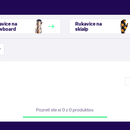
avice na
Rukavice na
wboard
skialp
Pozreli ste si 0 z 0 produktov.