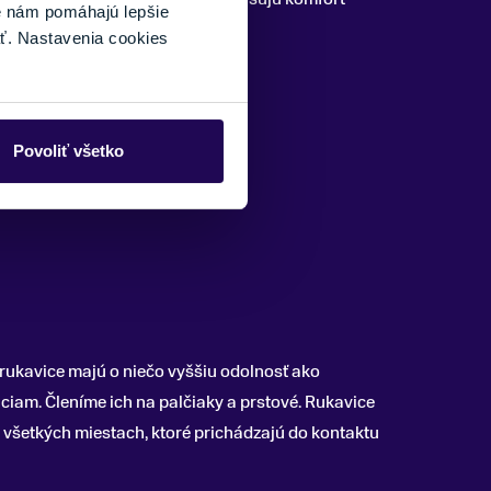
é nám pomáhajú lepšie
ť. Nastavenia cookies
Povoliť všetko
rukavice majú o niečo vyššiu odolnosť ako
ciam. Členíme ich na palčiaky a prstové. Rukavice
a všetkých miestach, ktoré prichádzajú do kontaktu