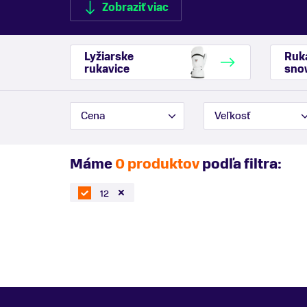
Zobraziť viac
Lyžiarske
Ruk
rukavice
sno
Zobraziť menej
Cena
Veľkosť
Máme
0 produktov
podľa filtra:
12