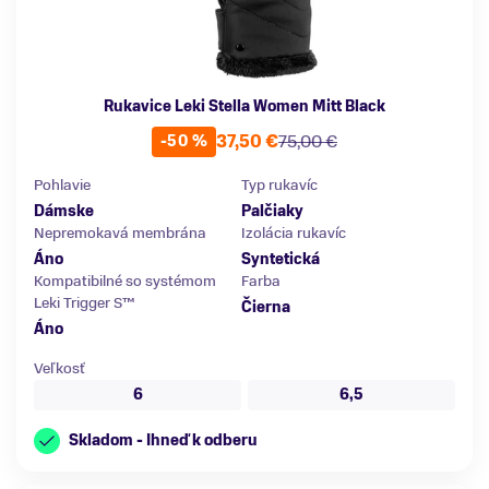
Rukavice Leki Stella Women Mitt Black
37,50 €
75,00 €
-50 %
Pohlavie
Typ rukavíc
Dámske
Palčiaky
Nepremokavá membrána
Izolácia rukavíc
Áno
Syntetická
Kompatibilné so systémom
Farba
Leki Trigger S™
Čierna
Áno
Veľkosť
6
6,5
Skladom - Ihneď k odberu