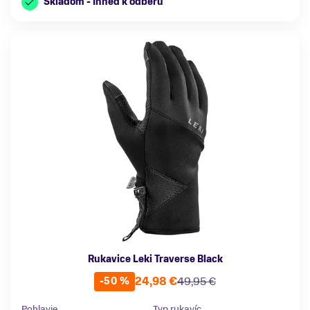
Skladom - Ihneď k odberu
Rukavice Leki Traverse Black
24,98 €
49,95 €
-50 %
Pohlavie
Typ rukavíc