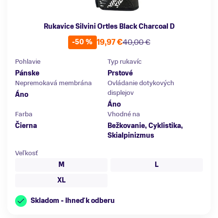
Rukavice Silvini Ortles Black Charcoal D
19,97 €
40,00 €
-50 %
Pohlavie
Typ rukavíc
Pánske
Prstové
Nepremokavá membrána
Ovládanie dotykových
displejov
Áno
Áno
Farba
Vhodné na
Čierna
Bežkovanie, Cyklistika,
Skialpinizmus
Veľkosť
M
L
XL
Skladom - Ihneď k odberu