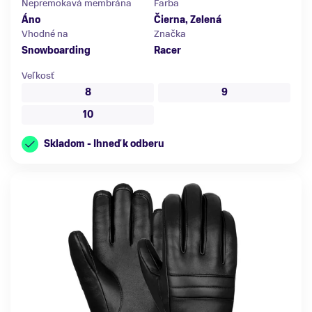
Nepremokavá membrána
Farba
Áno
Čierna, Zelená
Vhodné na
Značka
Snowboarding
Racer
Veľkosť
8
9
10
Skladom - Ihneď k odberu