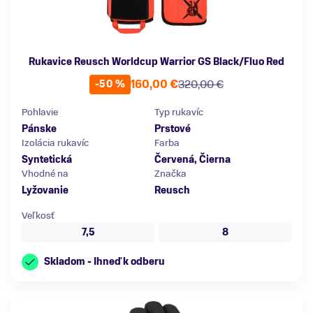
Rukavice Reusch Worldcup Warrior GS Black/Fluo Red
160,00 €
320,00 €
-50 %
Pohlavie
Typ rukavíc
Pánske
Prstové
Izolácia rukavíc
Farba
Syntetická
Červená, Čierna
Vhodné na
Značka
Lyžovanie
Reusch
Veľkosť
7,5
8
Skladom - Ihneď k odberu