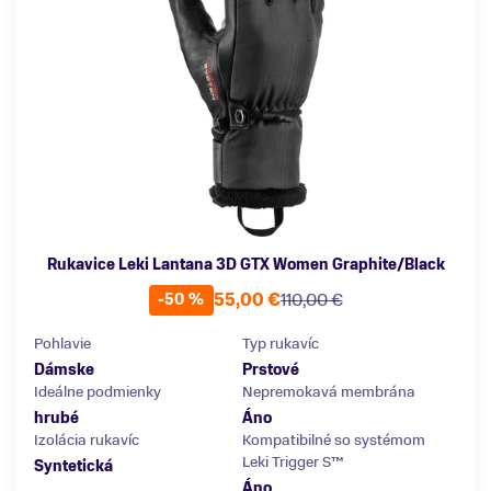
Rukavice Leki Lantana 3D GTX Women Graphite/Black
55,00 €
110,00 €
-50 %
Pohlavie
Typ rukavíc
Dámske
Prstové
Ideálne podmienky
Nepremokavá membrána
hrubé
Áno
Izolácia rukavíc
Kompatibilné so systémom
Leki Trigger S™
Syntetická
Áno