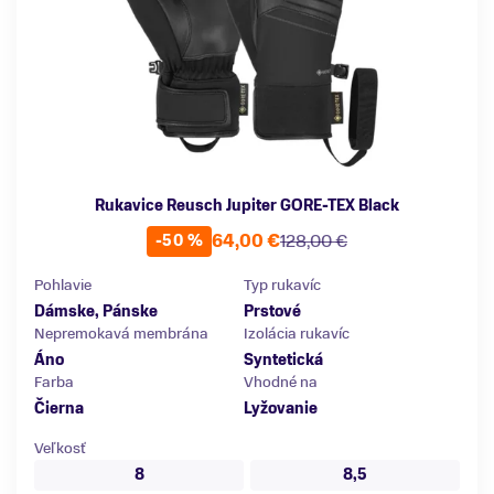
Rukavice Reusch Jupiter GORE-TEX Black
64,00 €
128,00 €
-50 %
Pohlavie
Typ rukavíc
Dámske, Pánske
Prstové
Nepremokavá membrána
Izolácia rukavíc
Áno
Syntetická
Farba
Vhodné na
Čierna
Lyžovanie
Veľkosť
8
8,5