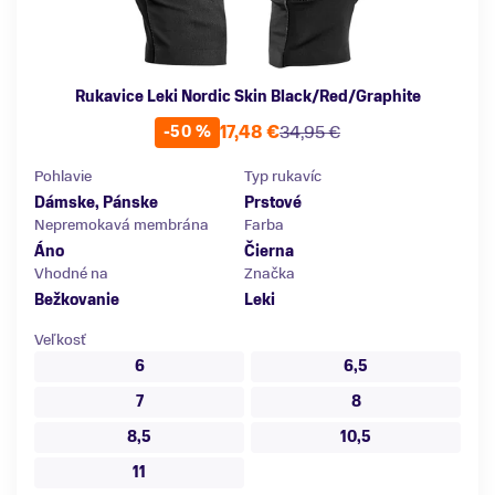
Rukavice Leki Nordic Skin Black/Red/Graphite
17,48 €
34,95 €
-50 %
Pohlavie
Typ rukavíc
Dámske, Pánske
Prstové
Nepremokavá membrána
Farba
Áno
Čierna
Vhodné na
Značka
Bežkovanie
Leki
Veľkosť
6
6,5
7
8
8,5
10,5
11