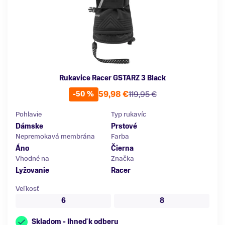
Rukavice Racer GSTARZ 3 Black
59,98 €
119,95 €
-50 %
Pohlavie
Typ rukavíc
Dámske
Prstové
Nepremokavá membrána
Farba
Áno
Čierna
Vhodné na
Značka
Lyžovanie
Racer
Veľkosť
6
8
Skladom - Ihneď k odberu