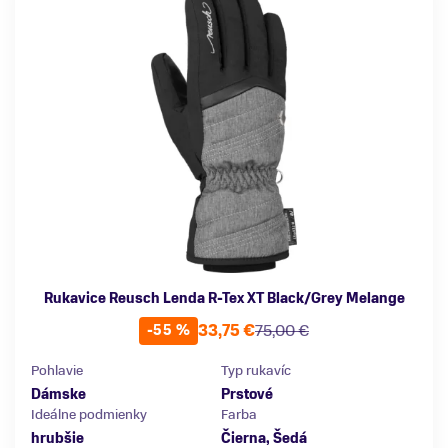
Rukavice Reusch Lenda R-Tex XT Black/Grey Melange
33,75 €
75,00 €
-55 %
Pohlavie
Typ rukavíc
Dámske
Prstové
Ideálne podmienky
Farba
hrubšie
Čierna, Šedá