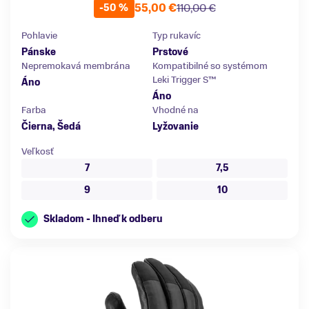
55,00 €
110,00 €
-50 %
Pohlavie
Typ rukavíc
Pánske
Prstové
Nepremokavá membrána
Kompatibilné so systémom
Leki Trigger S™
Áno
Áno
Farba
Vhodné na
Čierna, Šedá
Lyžovanie
Veľkosť
7
7,5
9
10
Skladom - Ihneď k odberu