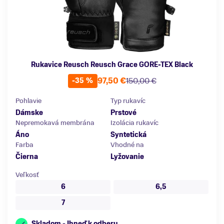
Rukavice Reusch Reusch Grace GORE-TEX Black
97,50 €
150,00 €
-35 %
Pohlavie
Typ rukavíc
Dámske
Prstové
Nepremokavá membrána
Izolácia rukavíc
Áno
Syntetická
Farba
Vhodné na
Čierna
Lyžovanie
Veľkosť
6
6,5
7
Skladom - Ihneď k odberu