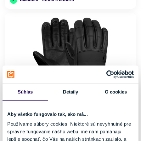
Súhlas
Detaily
O cookies
Aby všetko fungovalo tak, ako má...
Rukavice Reusch Elin R-TEX® XT Black
Používame súbory cookies. Niektoré sú nevyhnutné pre
85,80 €
132,00 €
-35 %
správne fungovanie nášho webu, iné nám pomáhajú
lepšie spoznať, čo Vás na našich stránkach zaujalo, a
Pohlavie
Typ rukavíc