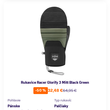
Rukavice Racer Glorify 3 Mitt Black Green
32,48 €
64,95 €
-50 %
Pohlavie
Typ rukavíc
Pánske
Palčiaky