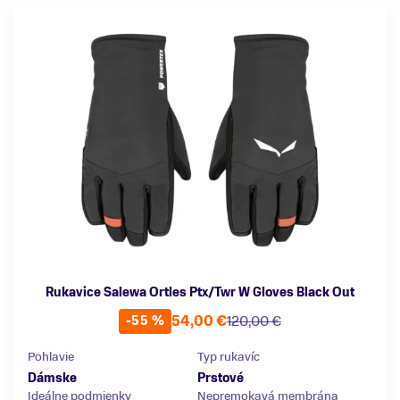
Rukavice Salewa Ortles Ptx/Twr W Gloves Black Out
54,00 €
120,00 €
-55 %
Pohlavie
Typ rukavíc
Dámske
Prstové
Ideálne podmienky
Nepremokavá membrána