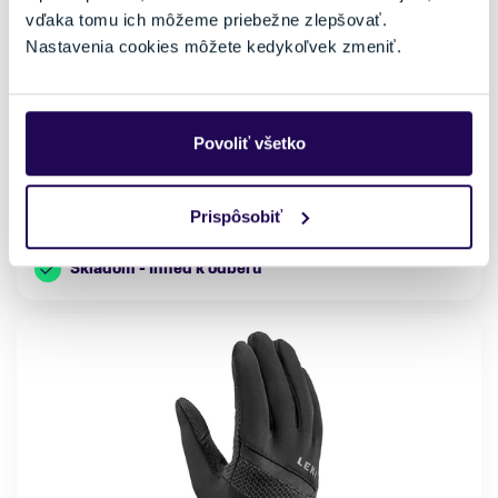
vďaka tomu ich môžeme priebežne zlepšovať.
Dámske
Prstové
Nepremokavá membrána
Izolácia rukavíc
Nastavenia cookies môžete kedykoľvek zmeniť.
Áno
Syntetická
Farba
Vhodné na
Čierna
Lyžovanie
Povoliť všetko
Veľkosť
6
6,5
Prispôsobiť
7
Skladom - Ihneď k odberu