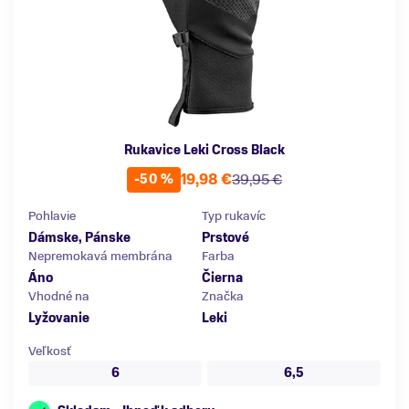
Rukavice Leki Cross Black
19,98 €
39,95 €
-50 %
Pohlavie
Typ rukavíc
Dámske, Pánske
Prstové
Nepremokavá membrána
Farba
Áno
Čierna
Vhodné na
Značka
Lyžovanie
Leki
Veľkosť
6
6,5