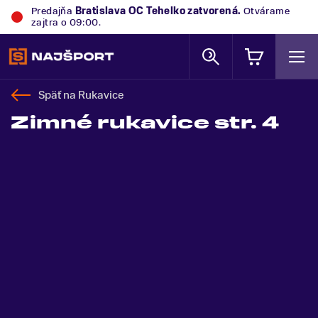
Predajňa
Trek Flagship Store Bratislava
zatvorená.
Otvárame zajtra o 09:00.
Späť na
Rukavice
Zimné rukavice str. 4