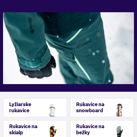
Lyžiarske
Rukavice na
rukavice
snowboard
Rukavice na
Rukavice na
skialp
bežky