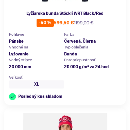
Lyžiarska bunda Stöckli WRT Black/Red
599,50 €
1199,00 €
-50 %
Pohlavie
Farba
Pánske
Červená, Čierna
Vhodné na
Typ oblečenia
Lyžovanie
Bunda
Vodný stĺpec
Paropriepustnosť
20 000 mm
20 000 g/m² za 24 hod
Veľkosť
XL
Posledný kus skladom