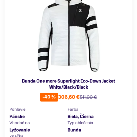
Bunda One more Superlight Eco-Down Jacket
White/Black/Black
306,60 €
511,00 €
-40 %
Pohlavie
Farba
Pánske
Biela, Čierna
Vhodné na
Typ oblečenia
Lyžovanie
Bunda
Značka