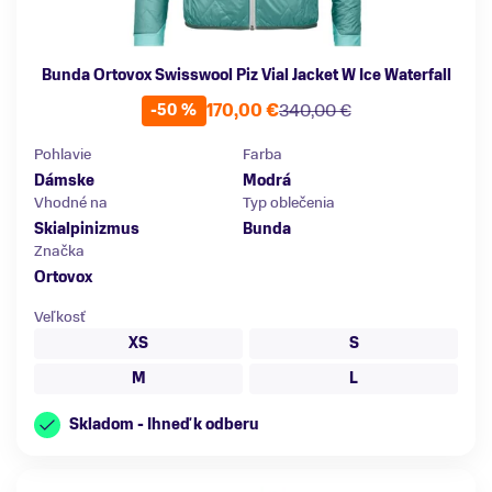
Bunda Ortovox Swisswool Piz Vial Jacket W Ice Waterfall
170,00 €
340,00 €
-50 %
Pohlavie
Farba
Dámske
Modrá
Vhodné na
Typ oblečenia
Skialpinizmus
Bunda
Značka
Ortovox
Veľkosť
XS
S
M
L
Skladom - Ihneď k odberu