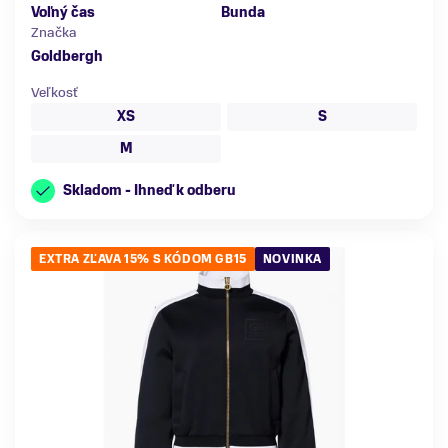
Voľný čas
Bunda
Značka
Goldbergh
Veľkosť
XS
S
M
Skladom - Ihneď k odberu
EXTRA ZĽAVA 15% S KÓDOM GB15
NOVINKA