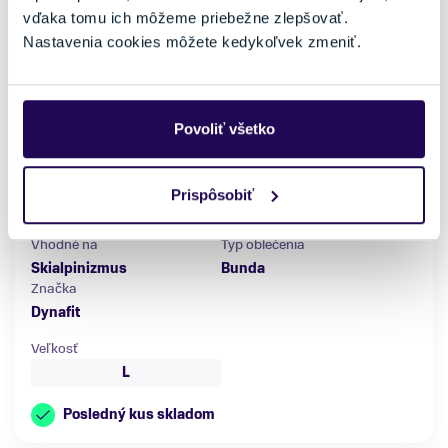
vďaka tomu ich môžeme priebežne zlepšovať.
Nastavenia cookies môžete kedykoľvek zmeniť.
Bunda Dynafit Radical DWN RDS W Hood JKT Dark Rose
Povoliť všetko
170,00 €
340,00 €
-50 %
Prispôsobiť
Pohlavie
Farba
Dámske
Ružová, Šedá
Vhodné na
Typ oblečenia
Skialpinizmus
Bunda
Značka
Dynafit
Veľkosť
L
Posledný kus skladom