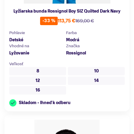
Lyžiarska bunda Rossignol Boy SIZ Quilted Dark Navy
113,75 €
169,00 €
-33 %
Pohlavie
Farba
Detské
Modrá
Vhodné na
Značka
Lyžovanie
Rossignol
Veľkosť
8
10
12
14
16
Skladom - Ihneď k odberu