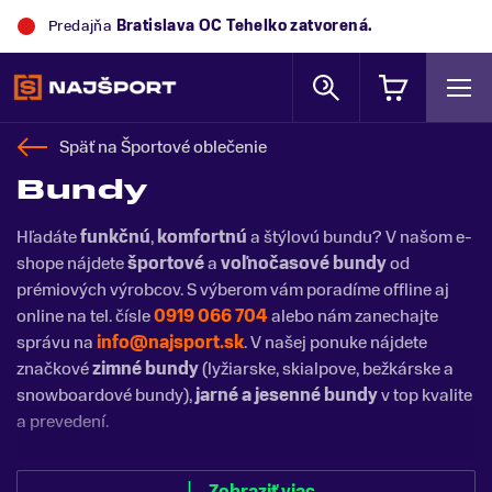
Predajňa
Trek Flagship Store Bratislava
zatvorená.
Späť na
Športové oblečenie
Bundy
Hľadáte
funkčnú
,
komfortnú
a štýlovú bundu? V našom e-
shope nájdete
športové
a
voľnočasové bundy
od
prémiových výrobcov. S výberom vám poradíme offline aj
online na tel. čísle
0919 066 704
alebo nám zanechajte
správu na
info@najsport.sk
. V našej ponuke nájdete
značkové
zimné bundy
(lyžiarske, skialpove, bežkárske a
snowboardové bundy),
jarné a jesenné bundy
v top kvalite
a prevedení.