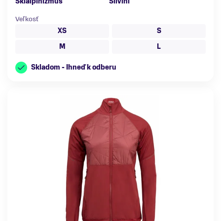
Skialpinizmus
Silvini
Veľkosť
XS
S
M
L
Skladom - Ihneď k odberu