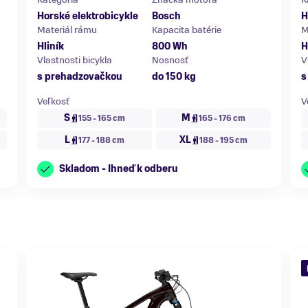
Horské elektrobicykle
Bosch
H
Materiál rámu
Kapacita batérie
M
Hliník
800 Wh
H
Vlastnosti bicykla
Nosnosť
V
s prehadzovačkou
do 150 kg
s
Veľkosť
V
S
M
155 - 165 cm
165 - 176 cm
L
XL
177 - 188 cm
188 - 195 cm
Skladom - Ihneď k odberu