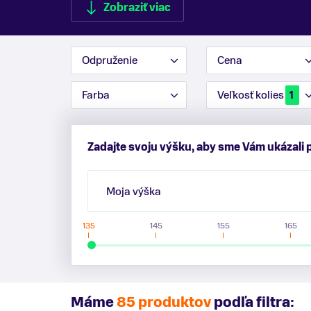
Zobraziť viac
Odpruženie
Cena
Farba
Veľkosť kolies
1
Zobraziť menej
Zadajte svoju výšku, aby sme Vám ukázali 
Moja výška
135
145
155
165
Máme
85 produktov
podľa filtra: