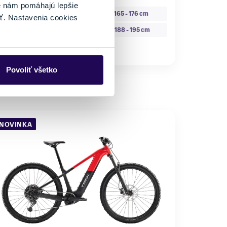
eľkosť
é nám pomáhajú lepšie
S
M
155 - 165 cm
165 - 176 cm
ť. Nastavenia cookies
L
XL
177 - 188 cm
188 - 195 cm
Skladom - Ihneď k odberu
Povoliť všetko
NOVINKA