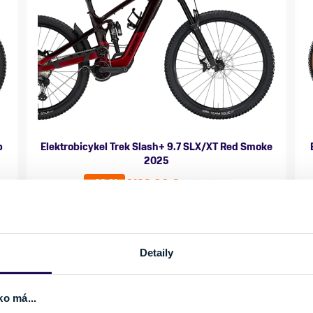
b
Elektrobicykel Trek Slash+ 9.7 SLX/XT Red Smoke
2025
4199,00 €
8199,00 €
-49 %
Kategória
Značka motora
K
Horské elektrobicykle
TQ-HPR50
H
Materiál rámu
Kapacita batérie
M
Detaily
Karbón
580 Wh
H
Vlastnosti bicykla
Nosnosť
V
s košíkom, s
do 150 kg
s
ko má...
prehadzovačkou