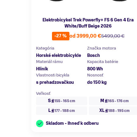
Elektrobicykel Trek Powerfly+ FS 6 Gen 4 Era
White/Buff Beige 2026
od 3999,00 €
5499,00 €
-27 %
Kategória
Značka motora
Horské elektrobicykle
Bosch
Materiál rámu
Kapacita batérie
Hliník
800 Wh
Vlastnosti bicykla
Nosnosť
s prehadzovačkou
do 150 kg
Veľkosť
S
M
155 - 165 cm
165 - 176 cm
L
XL
177 - 188 cm
188 - 195 cm
Skladom - Ihneď k odberu