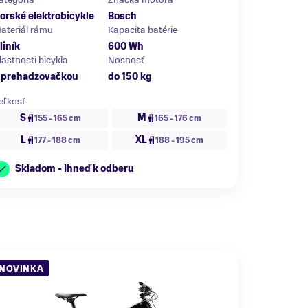
orské elektrobicykle
Bosch
ateriál rámu
Kapacita batérie
liník
600 Wh
lastnosti bicykla
Nosnosť
 prehadzovačkou
do 150 kg
eľkosť
S
M
155 - 165 cm
165 - 176 cm
L
XL
177 - 188 cm
188 - 195 cm
Skladom - Ihneď k odberu
NOVINKA