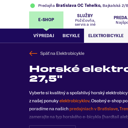
Predajňa
Bratislava OC Tehelko
,
Bajkalská 2/
SLUŽBY
PREDA
E-SHOP
Požičovňa,
Najšp
servis a iné
VÝPREDAJ
BICYKLE
ELEKTROBICYKLE
Späť na
Elektrobicykle
Horské elektr
27,5"
Vyberte si kvalitný a spoľahlivý horský elektrob
z našej ponuky
elektrobicyklov
. Osobný e-shop po
poradíme na našich
predajniach v Bratislave
,
Tren
zamerajte na typ horského e-bicykla (hardtail ale
motora, batérie, materiál, komponenty a finančný 