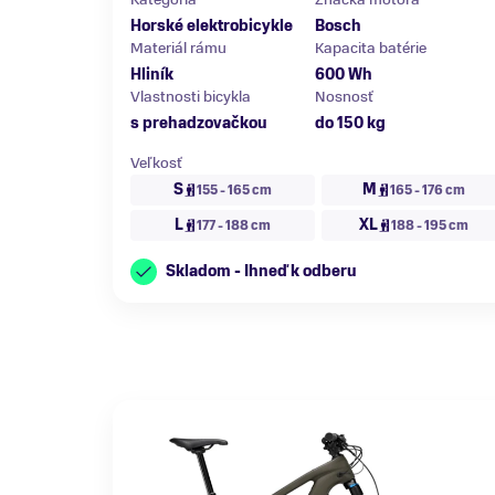
Horské elektrobicykle
Bosch
Materiál rámu
Kapacita batérie
Hliník
600 Wh
Vlastnosti bicykla
Nosnosť
s prehadzovačkou
do 150 kg
Veľkosť
S
M
155 - 165 cm
165 - 176 cm
L
XL
177 - 188 cm
188 - 195 cm
Skladom - Ihneď k odberu