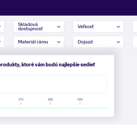
Skladová
Veľkosť
dostupnosť
Materiál rámu
Dojazd
produkty, ktoré vám budú najlepšie sedieť
175
185
195