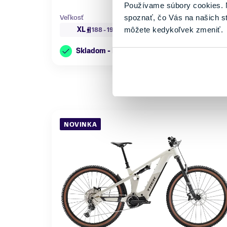
Používame súbory cookies. N
Veľkosť
spoznať, čo Vás na našich s
XL
môžete kedykoľvek zmeniť.
188 - 195 cm
Skladom - Ihneď k odberu
NOVINKA