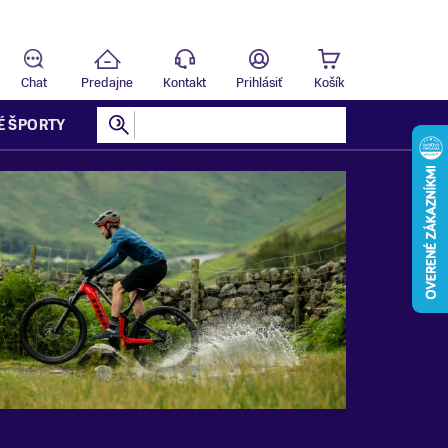
Predajňa
T
Chat
Predajne
Kontakt
Prihlásiť
Košík
É ŠPORTY