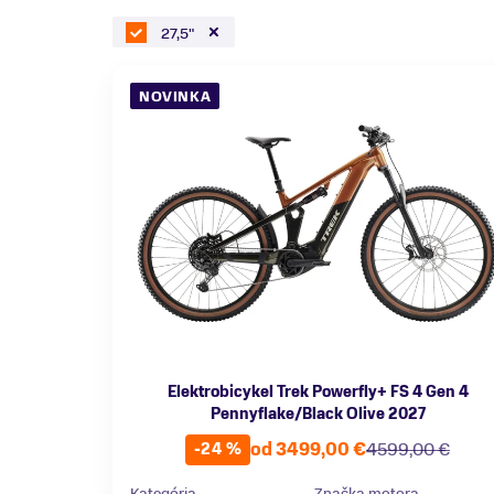
27,5"
NOVINKA
Elektrobicykel Trek Powerfly+ FS 4 Gen 4
Pennyflake/Black Olive 2027
od 3499,00 €
4599,00 €
-24 %
Kategória
Značka motora