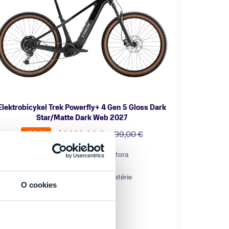
Elektrobicykel Trek Powerfly+ 4 Gen 5 Gloss Dark
Star/Matte Dark Web 2027
od 2499,00 €
3399,00 €
-26 %
ategória
Značka motora
orské elektrobicykle
Bosch
ateriál rámu
Kapacita batérie
O cookies
liník
600 Wh
lastnosti bicykla
Nosnosť
 prehadzovačkou
do 150 kg