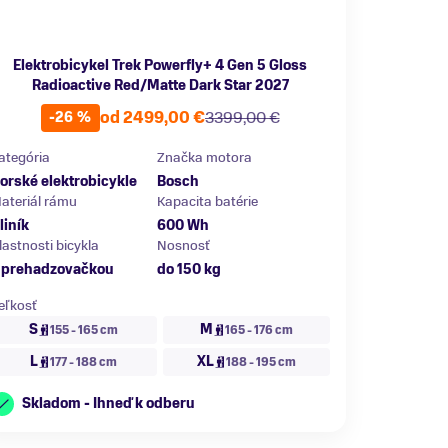
Elektrobicykel Trek Powerfly+ 4 Gen 5 Gloss
Radioactive Red/Matte Dark Star 2027
od 2499,00 €
3399,00 €
-26 %
ategória
Značka motora
orské elektrobicykle
Bosch
ateriál rámu
Kapacita batérie
liník
600 Wh
lastnosti bicykla
Nosnosť
 prehadzovačkou
do 150 kg
eľkosť
S
M
155 - 165 cm
165 - 176 cm
L
XL
177 - 188 cm
188 - 195 cm
Skladom - Ihneď k odberu