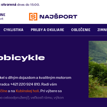
B
otvorená
dnes do 15:00.
JNE
ort
CYKLISTIKA
PRILBY A OKULIARE
OBLEČENIE
ZIMN
obicykle
icykel s dlhým dojazdom a kvalitným motorom
radca +421 220 924 810. Radi vám
číne
a na
Kubínskej holi
. Pri výbere sa
bo celoodpružený), veľkosť rámu, výkon
rozpočet.