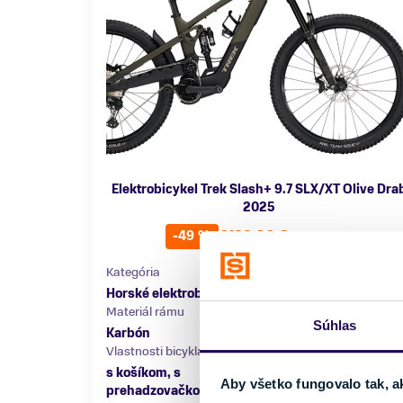
Elektrobicykel Trek Slash+ 9.7 SLX/XT Olive Dra
2025
4199,00 €
8199,00 €
-49 %
Kategória
Značka motora
Horské elektrobicykle
TQ-HPR50
Materiál rámu
Kapacita batérie
Súhlas
Karbón
580 Wh
Vlastnosti bicykla
Nosnosť
s košíkom, s
do 150 kg
Aby všetko fungovalo tak, a
prehadzovačkou