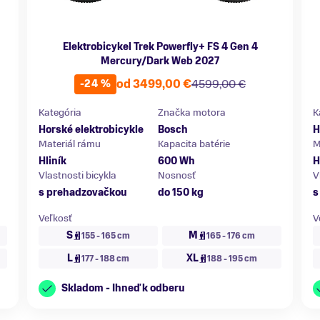
Elektrobicykel Trek Powerfly+ FS 4 Gen 4
Mercury/Dark Web 2027
od 3499,00 €
4599,00 €
-24 %
Kategória
Značka motora
K
Horské elektrobicykle
Bosch
H
Materiál rámu
Kapacita batérie
M
Hliník
600 Wh
H
Vlastnosti bicykla
Nosnosť
V
s prehadzovačkou
do 150 kg
s
Veľkosť
V
S
M
155 - 165 cm
165 - 176 cm
L
XL
177 - 188 cm
188 - 195 cm
Skladom - Ihneď k odberu