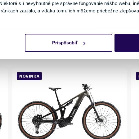
V
iektoré sú nevyhnutné pre správne fungovanie nášho webu, in
Veľkosť
tránkach zaujalo, a vďaka tomu ich môžeme priebežne zlepšova
XL
188 - 195 cm
Skladom - Ihneď k odberu
Prispôsobiť
NOVINKA