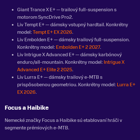
Giant Trance X E+ — trailový full-suspension s
motorom SyncDrive Pro2.
Liv Tempt E+ — dámsky vstupný hardtail. Konkrétny
model:
Tempt E+ EX 2026
.
Liv Embolden E+ — dámsky trailový full-suspension.
Konkrétny model:
Embolden E+ 2 2027
.
Liv Intrigue X Advanced E+ — dámsky karbónový
enduro/all-mountain. Konkrétny model:
Intrigue X
Advanced E+ Elite 2 2025
.
Liv Lurra E+ — dámsky trailový e-MTB s
prispôsobenou geometriou. Konkrétny model:
Lurra E+
EX 2026
.
Focus
a
Haibike
Nemecké značky Focus a Haibike sú etablovaní hráči v
segmente prémiových e-MTB.