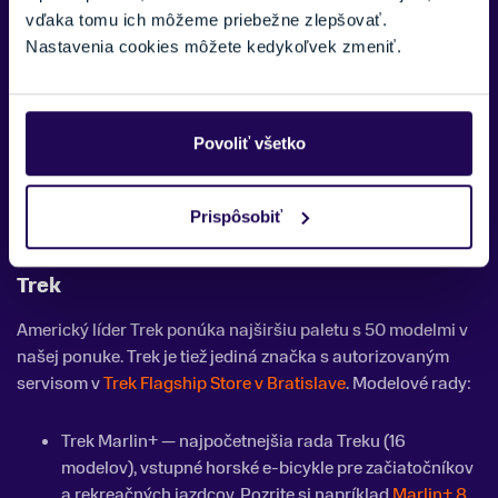
Xpert 2026
.
vďaka tomu ich môžeme priebežne zlepšovať.
CTM Pulze — športový XC hardtail s ľahkým hliníkovým
Nastavenia cookies môžete kedykoľvek zmeniť.
rámom a kvalitnými Shimano komponentmi.
CTM Ruby — dámska variácia trail hardtailu s
prispôsobenou geometriou.
Povoliť všetko
CTM Wire — všestranný urbánny/trail e-bike pre
rekreáciu aj dochádzanie do práce.
CTM Roxxy — dámska variácia Wire pre mestský a
Prispôsobiť
rekreačný štýl jazdy.
Trek
Americký líder Trek ponúka najširšiu paletu s 50 modelmi v
našej ponuke. Trek je tiež jediná značka s autorizovaným
servisom v
Trek Flagship Store v Bratislave
. Modelové rady:
Trek Marlin+ — najpočetnejšia rada Treku (16
modelov), vstupné horské e-bicykle pre začiatočníkov
a rekreačných jazdcov. Pozrite si napríklad
Marlin+ 8