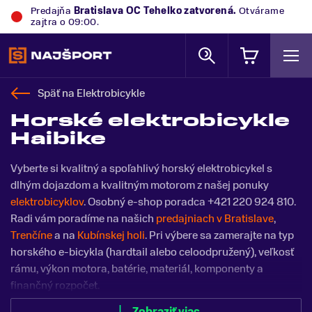
Predajňa
Trek Flagship Store Bratislava
zatvorená.
Otvárame zajtra o 09:00.
Späť na
Elektrobicykle
Horské elektrobicykle
Haibike
Vyberte si kvalitný a spoľahlivý horský elektrobicykel s
dlhým dojazdom a kvalitným motorom z našej ponuky
elektrobicyklov
. Osobný e-shop poradca +421 220 924 810.
Radi vám poradíme na našich
predajniach v Bratislave
,
Trenčíne
a na
Kubínskej holi
. Pri výbere sa zamerajte na typ
horského e-bicykla (hardtail alebo celoodpružený), veľkosť
rámu, výkon motora, batérie, materiál, komponenty a
finančný rozpočet.