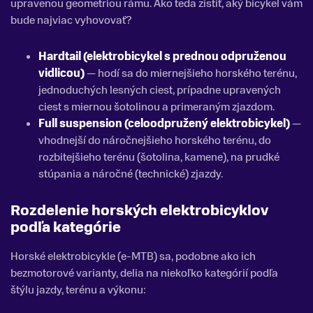
upravenou geometriou rámu. Ako teda zistiť, aký bicykel vám
bude najviac vyhovovať?
Hardtail (elektrobicykel s prednou odpruženou
vidlicou)
— hodí sa do miernejšieho horského terénu,
jednoduchých lesných ciest, prípadne upravených
ciest s miernou šotolinou a primeraným zjazdom.
Full suspension (celoodpružený elektrobicykel)
—
vhodnejší do náročnejšieho horského terénu, do
rozbitejšieho terénu (šotolina, kamene), na prudké
stúpania a náročné (technické) zjazdy.
Rozdelenie horských elektrobicyklov
podľa kategórie
Horské elektrobicykle (e-MTB) sa, podobne ako ich
bezmotorové varianty, delia na niekoľko kategórií podľa
štýlu jazdy, terénu a výkonu: