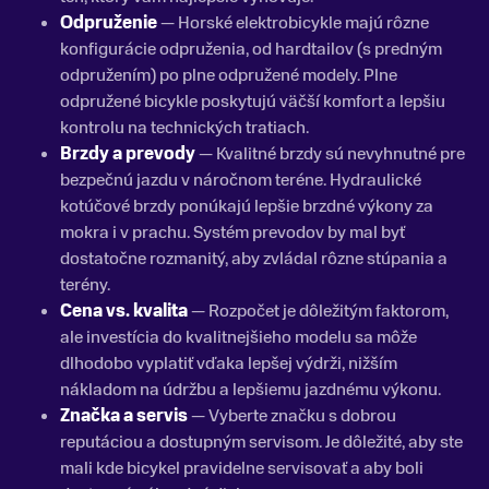
Odpruženie
— Horské elektrobicykle majú rôzne
konfigurácie odpruženia, od hardtailov (s predným
odpružením) po plne odpružené modely. Plne
odpružené bicykle poskytujú väčší komfort a lepšiu
kontrolu na technických tratiach.
Brzdy a prevody
— Kvalitné brzdy sú nevyhnutné pre
bezpečnú jazdu v náročnom teréne. Hydraulické
kotúčové brzdy ponúkajú lepšie brzdné výkony za
mokra i v prachu. Systém prevodov by mal byť
dostatočne rozmanitý, aby zvládal rôzne stúpania a
terény.
Cena vs. kvalita
— Rozpočet je dôležitým faktorom,
ale investícia do kvalitnejšieho modelu sa môže
dlhodobo vyplatiť vďaka lepšej výdrži, nižším
nákladom na údržbu a lepšiemu jazdnému výkonu.
Značka a servis
— Vyberte značku s dobrou
reputáciou a dostupným servisom. Je dôležité, aby ste
mali kde bicykel pravidelne servisovať a aby boli