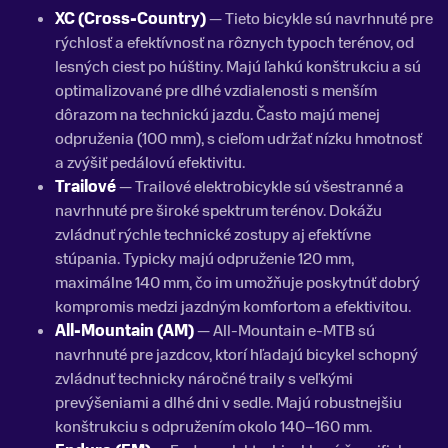
XC (Cross-Country)
— Tieto bicykle sú navrhnuté pre
rýchlosť a efektívnosť na rôznych typoch terénov, od
lesných ciest po húštiny. Majú ľahkú konštrukciu a sú
optimalizované pre dlhé vzdialenosti s menším
dôrazom na technickú jazdu. Často majú menej
odpruženia (100 mm), s cieľom udržať nízku hmotnosť
a zvýšiť pedálovú efektivitu.
Trailové
— Trailové elektrobicykle sú všestranné a
navrhnuté pre široké spektrum terénov. Dokážu
zvládnuť rýchle technické zostupy aj efektívne
stúpania. Typicky majú odpruženie 120 mm,
maximálne 140 mm, čo im umožňuje poskytnúť dobrý
kompromis medzi jazdným komfortom a efektivitou.
All-Mountain (AM)
— All-Mountain e-MTB sú
navrhnuté pre jazdcov, ktorí hľadajú bicykel schopný
zvládnuť technicky náročné traily s veľkými
prevýšeniami a dlhé dni v sedle. Majú robustnejšiu
konštrukciu s odpružením okolo 140–160 mm.