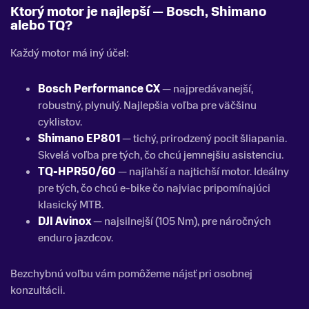
Ktorý motor je najlepší — Bosch, Shimano
alebo TQ?
Každý motor má iný účel:
Bosch Performance CX
— najpredávanejší,
robustný, plynulý. Najlepšia voľba pre väčšinu
cyklistov.
Shimano EP801
— tichý, prirodzený pocit šliapania.
Skvelá voľba pre tých, čo chcú jemnejšiu asistenciu.
TQ-HPR50/60
— najľahší a najtichší motor. Ideálny
pre tých, čo chcú e-bike čo najviac pripomínajúci
klasický MTB.
DJI Avinox
— najsilnejší (105 Nm), pre náročných
enduro jazdcov.
Bezchybnú voľbu vám pomôžeme nájsť pri osobnej
konzultácii.