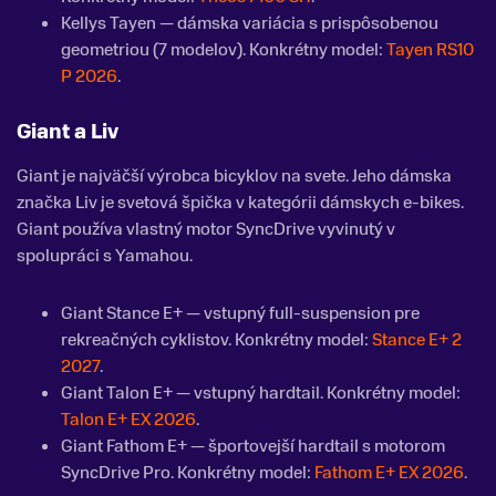
Kellys Tayen — dámska variácia s prispôsobenou
geometriou (7 modelov). Konkrétny model:
Tayen RS10
P 2026
.
Giant
a
Liv
Giant je najväčší výrobca bicyklov na svete. Jeho dámska
značka Liv je svetová špička v kategórii dámskych e-bikes.
Giant používa vlastný motor SyncDrive vyvinutý v
spolupráci s Yamahou.
Giant Stance E+ — vstupný full-suspension pre
rekreačných cyklistov. Konkrétny model:
Stance E+ 2
2027
.
Giant Talon E+ — vstupný hardtail. Konkrétny model:
Talon E+ EX 2026
.
Giant Fathom E+ — športovejší hardtail s motorom
SyncDrive Pro. Konkrétny model:
Fathom E+ EX 2026
.