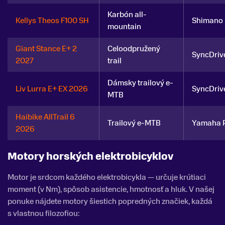
Karbón all-
Kellys Theos F100 SH
Shimano
mountain
Giant Stance E+ 2
Celoodpružený
SyncDriv
2027
trail
Dámsky trailový e-
Liv Lurra E+ EX 2026
SyncDriv
MTB
Haibike AllTrail 6
Trailový e-MTB
Yamaha 
2026
Motory horských elektrobicyklov
Motor je srdcom každého elektrobicykla — určuje krútiaci
moment (v Nm), spôsob asistencie, hmotnosť a hluk. V našej
ponuke nájdete motory šiestich popredných značiek, každá
s vlastnou filozofiou: