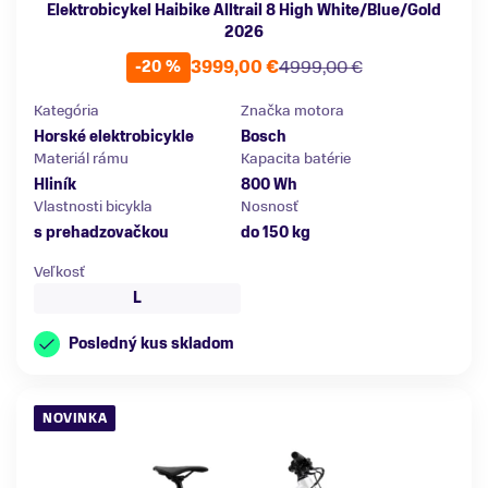
Elektrobicykel Haibike Alltrail 8 High White/Blue/Gold
2026
3999,00 €
4999,00 €
-20 %
Kategória
Značka motora
Horské elektrobicykle
Bosch
Materiál rámu
Kapacita batérie
Hliník
800 Wh
Vlastnosti bicykla
Nosnosť
s prehadzovačkou
do 150 kg
Veľkosť
L
Posledný kus skladom
NOVINKA