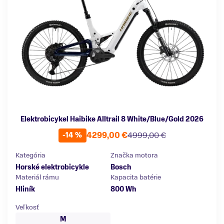
Elektrobicykel Haibike Alltrail 8 White/Blue/Gold 2026
4299,00 €
4999,00 €
-14 %
Kategória
Značka motora
Horské elektrobicykle
Bosch
Materiál rámu
Kapacita batérie
Hliník
800 Wh
Veľkosť
M