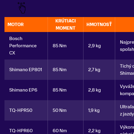
KRÚTIACI
MOTOR
HMOTNOSŤ
MOMENT
Bosch
Najpre
Performance
85 Nm
2,9 kg
spoľah
CX
Tichý 
Shimano EP801
85 Nm
2,7 kg
Shima
Vyváže
Shimano EP6
85 Nm
2,8 kg
kompat
Ultraľ
TQ-HPR50
50 Nm
1,9 kg
z jazdy
Výkonn
TQ-HPR60
60 Nm
2,2 kg