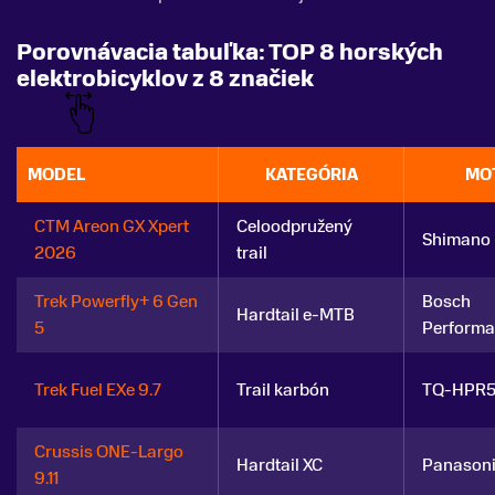
Porovnávacia tabuľka: TOP 8 horských
elektrobicyklov z 8 značiek
MODEL
KATEGÓRIA
MO
CTM Areon GX Xpert
Celoodpružený
Shimano
2026
trail
Trek Powerfly+ 6 Gen
Bosch
Hardtail e-MTB
5
Performa
Trek Fuel EXe 9.7
Trail karbón
TQ-HPR
Crussis ONE-Largo
Hardtail XC
Panason
9.11