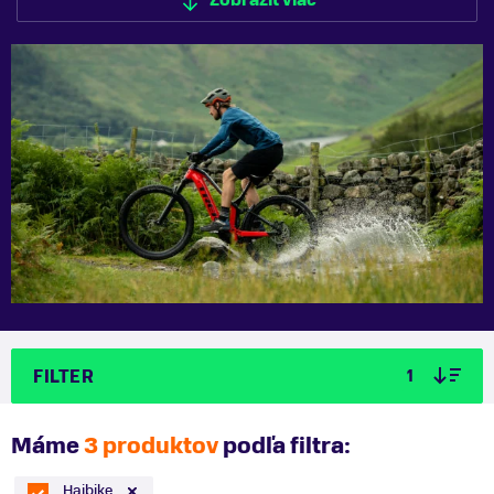
Zobraziť viac
Zobraziť menej
FILTER
1
Máme
3 produktov
podľa filtra:
Haibike