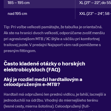
185 – 195 cm
XL (21" – 22", do 5
nad 195 cm
XXL (23" – 24", 58
Tip: Pri voľbe veľkosti pamätajte, že tabuľka je orientačná.
Ak ste na hranici dvoch veľkostí, odporúčame zvoliť menšiu
pri agresívnejšom MTB / XC štýle a väčšiu pri komfortnej
trailovej jazde. V predajni Najsport vám radi pomôžeme s
presným fittingom.
Často kladené otázky o horských
elektrobicykloch (FAQ)
Aký je rozdiel medzi hardtailovým a
celoodpruženým e-MTB?
Hardtail má odpruženú len prednú vidlicu, je ľahší, lacnejší a
jednoduchší na údržbu. Vhodný do miernejšieho terénu
(lesné cesty, mierna šotolina). Celoodpružený (full-