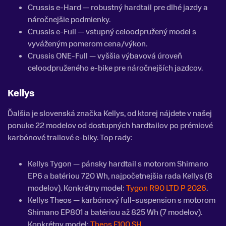
Crussis e-Hard — robustný hardtail pre dlhé jazdy a
náročnejšie podmienky.
Crussis e-Full — vstupný celoodpružený model s
vyváženým pomerom cena/výkon.
Crussis ONE-Full — vyššia výbavová úroveň
celoodpruženého e-bike pre náročnejších jazdcov.
Kellys
Ďalšia je slovenská značka Kellys, od ktorej nájdete v našej
ponuke 22 modelov od dostupných hardtailov po prémiové
karbónové trailové e-biky. Top rady:
Kellys Tygon — pánsky hardtail s motorom Shimano
EP6 a batériou 720 Wh, najpočetnejšia rada Kellys (8
modelov). Konkrétny model:
Tygon R90 LTD P 2026
.
Kellys Theos — karbónový full-suspension s motorom
Shimano EP801 a batériou až 825 Wh (7 modelov).
Konkrétny model:
Theos F100 SH
.