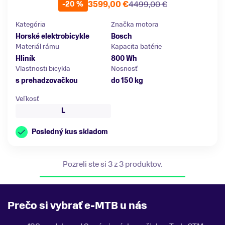
3599,00 €
4499,00 €
-20 %
Kategória
Značka motora
Horské elektrobicykle
Bosch
Materiál rámu
Kapacita batérie
Hliník
800 Wh
Vlastnosti bicykla
Nosnosť
s prehadzovačkou
do 150 kg
Veľkosť
L
Posledný kus skladom
Pozreli ste si 3 z 3 produktov.
Prečo si vybrať e-MTB u nás