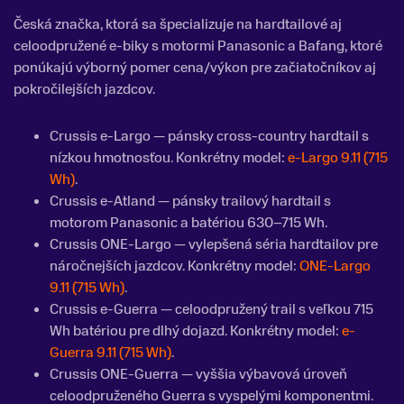
Česká značka, ktorá sa špecializuje na hardtailové aj
celoodpružené e-biky s motormi Panasonic a Bafang, ktoré
ponúkajú výborný pomer cena/výkon pre začiatočníkov aj
pokročilejších jazdcov.
Crussis e-Largo — pánsky cross-country hardtail s
nízkou hmotnosťou. Konkrétny model:
e-Largo 9.11 (715
Wh)
.
Crussis e-Atland — pánsky trailový hardtail s
motorom Panasonic a batériou 630–715 Wh.
Crussis ONE-Largo — vylepšená séria hardtailov pre
náročnejších jazdcov. Konkrétny model:
ONE-Largo
9.11 (715 Wh)
.
Crussis e-Guerra — celoodpružený trail s veľkou 715
Wh batériou pre dlhý dojazd. Konkrétny model:
e-
Guerra 9.11 (715 Wh)
.
Crussis ONE-Guerra — vyššia výbavová úroveň
celoodpruženého Guerra s vyspelými komponentmi.