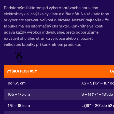
Podstatným faktorom pri výbere správneho horského
elektrobicykla je výška cyklistu a dĺžka nôh. Na základe toho
si vyberiete správnu veľkosť e-bicykla. Nezabúdajte však, že
tabuľka má len informačný charakter. Konkrétne veľkosti
udáva každý výrobca individuálne, preto odporúčame
navštíviť oficiálnu stránku výrobcu alebo si pozrieť
veľkostné tabuľky pri konkrétnom produkte.
VÝŠKA POSTAVY
O
do 165 cm
XS – S (15" – 16", 
165 – 175 cm
S – M (17" – 18", d
175 – 185 cm
L (19" – 20", do 52