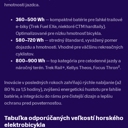
hmotnosti jazdca.
360–500 Wh
— kompaktné batérie pre ľahké trailové
e-biky (Trek Fuel EXe, niektoré CTM hardtaily).
Optimalizované pre nízku hmotnosť bicykla.
580–720 Wh
— stredný štandard, vyvážený pomer
dojazdu a hmotnosti. Vhodné pre väčšinu rekreačných
cyklistov.
800–900 Wh
— top kategória pre celodenné jazdy a
náročný terén. Trek Rail+, Kellys Theos, Focus Thron².
Inovácie v posledných rokoch zahŕňajú rýchle nabíjanie (až
80 % za 1,5 hodiny), zvýšenú energetickú hustotu pre ľahšie
batérie, a integráciu do rámu pre čistejší dizajn a lepšiu
ochranu pred poveternosťou.
Tabuľka odporúčaných veľkostí horského
elektrobicykla