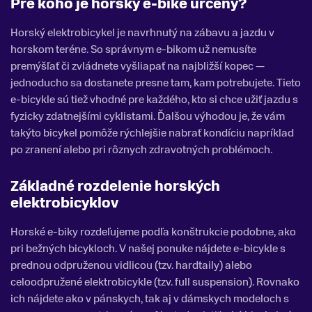
Pre koho je horský e-bike určený?
Horský elektrobicykel je navrhnutý na zábavu a jazdu v
horskom teréne. So správnym e-bikom už nemusíte
premýšľať či zvládnete vyšliapať na najbližší kopec —
jednoducho sa dostanete presne tam, kam potrebujete. Tieto
e-bicykle sú tiež vhodné pre každého, kto si chce užiť jazdu s
fyzicky zdatnejšími cyklistami. Ďalšou výhodou je, že vám
takýto bicykel pomôže rýchlejšie nabrať kondíciu napríklad
po zranení alebo pri rôznych zdravotných problémoch.
Základné rozdelenie horských
elektrobicyklov
Horské e-biky rozdeľujeme podľa konštrukcie podobne, ako
pri bežných bicykloch. V našej ponuke nájdete e-bicykle s
prednou odpruženou vidlicou (tzv. hardtaily) alebo
celoodpružené elektrobicykle (tzv. full suspension). Rovnako
ich nájdete ako v pánskych, tak aj v dámskych modeloch s