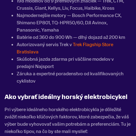
198 modelov od 9 prémiových značiek — Trek, CTM,
Crussis, Giant, Kellys, Liv, Focus, Haibike, Kross
Najmodernejšie motory — Bosch Performance CX,
Shimano EP801, TQ-HPR50/60, DJI Avinox,
Panasonic, Yamaha
Batérie od 360 do 900 Wh — dlhý dojazd až 200 km
Autorizovaný servis Trek v
Trek Flagship Store
Bratislava
Skúšobná jazda zdarma pri väčšine modelov v
predajni Najsport
Záruka a expertné poradenstvo od kvalifikovaných
cyklistov
Ako vybrať ideálny horský elektrobicykel
Pri výbere ideálneho horského elektrobicykla je dôležité
zvážiť niekoľko kľúčových faktorov, ktoré zabezpečia, že váš
výber bude vyhovovať vašim potrebám a preferenciám. Tu je
niekoľko tipov, na čo by ste mali myslieť: