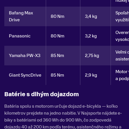
nízkej
Bafang Max
Spoľah
80 Nm
3,4 kg
Drive
využit
Overen
Panasonic
80 Nm
3,2 kg
vysoko
Veľmi 
Yamaha PW-X3
85 Nm
2,75 kg
asiste
Motor 
Giant SyncDrive
85 Nm
2,9 kg
a podp
Batérie s dlhým dojazdom
Batéria spolu s motorom určuje dojazd e-bicykla — koľko
kilometrov prejdete na jedno nabitie. V Najsporte nájdete e-
biky s batériami od 360 Wh do 900 Wh, čo zodpovedá
dojazdu 40 až 200 km podľa terénu, asistenčného režimu a