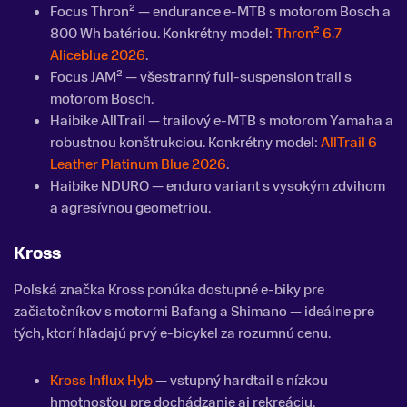
Focus Thron² — endurance e-MTB s motorom Bosch a
800 Wh batériou. Konkrétny model:
Thron² 6.7
Aliceblue 2026
.
Focus JAM² — všestranný full-suspension trail s
motorom Bosch.
Haibike AllTrail — trailový e-MTB s motorom Yamaha a
robustnou konštrukciou. Konkrétny model:
AllTrail 6
Leather Platinum Blue 2026
.
Haibike NDURO — enduro variant s vysokým zdvihom
a agresívnou geometriou.
Kross
Poľská značka Kross ponúka dostupné e-biky pre
začiatočníkov s motormi Bafang a Shimano — ideálne pre
tých, ktorí hľadajú prvý e-bicykel za rozumnú cenu.
Kross Influx Hyb
— vstupný hardtail s nízkou
hmotnosťou pre dochádzanie aj rekreáciu.