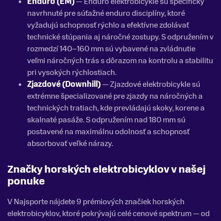
Enduro (EM)
— Enduro elektrobicykle sú špecificky
navrhnuté pre súťažné enduro disciplíny, ktoré
vyžadujú schopnosť rýchlo a efektívne zdolávať
technické stúpania aj náročné zostupy. S odpružením v
rozmedzí 140–160 mm sú vybavené na zvládnutie
veľmi náročných trás s dôrazom na kontrolu a stabilitu
pri vysokých rýchlostiach.
Zjazdové (Downhill)
— Zjazdové elektrobicykle sú
extrémne špecializované pre zjazdy na náročných a
technických tratiach, kde prevládajú skoky, korene a
skalnaté pasáže. S odpružením nad 180 mm sú
postavené na maximálnu odolnosť a schopnosť
absorbovať veľké nárazy.
Značky horských elektrobicyklov v našej
ponuke
V Najsporte nájdete 9 prémiových značiek horských
elektrobicyklov, ktoré pokrývajú celé cenové spektrum — od