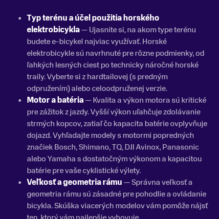
Typ terénu a účel použitia horského
elektrobicykla
— Ujasnite si, na akom type terénu
budete e-bicykel najviac využívať. Horské
elektrobicykle sú navrhnuté pre rôzne podmienky, od
ľahkých lesných ciest po technicky náročné horské
traily. Vyberte si z hardtailovej (s predným
odpružením) alebo celoodpruženej verzie.
Motor a batéria
— Kvalita a výkon motora sú kritické
pre zážitok z jazdy. Vyšší výkon uľahčuje zdolávanie
strmých kopcov, zatiaľ čo kapacita batérie ovplyvňuje
dojazd. Vyhľadajte modely s motormi popredných
značiek Bosch, Shimano, TQ, DJI Avinox, Panasonic
alebo Yamaha s dostatočným výkonom a kapacitou
batérie pre vaše cyklistické výlety.
Veľkosť a geometria rámu
— Správna veľkosť a
geometria rámu sú zásadné pre pohodlie a ovládanie
bicykla. Skúška viacerých modelov vám pomôže nájsť
ten, ktorý vám najlepšie vyhovuje.