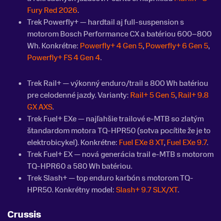
Fury Red 2026
.
Trek Powerfly+ — hardtail aj full-suspension s
motorom Bosch Performance CX a batériou 600–800
Wh. Konkrétne:
Powerfly+ 4 Gen 5
,
Powerfly+ 6 Gen 5
,
Powerfly+ FS 4 Gen 4
.
Trek Rail+ — výkonný enduro/trail s 800 Wh batériou
pre celodenné jazdy. Varianty:
Rail+ 5 Gen 5
,
Rail+ 9.8
GX AXS
.
Trek Fuel+ EXe — najľahšie trailové e-MTB so zlatým
štandardom motora TQ-HPR50 (sotva pocítite že je to
elektrobicykel). Konkrétne:
Fuel EXe 8 XT
,
Fuel EXe 9.7
.
Trek Fuel+ EX — nová generácia trail e-MTB s motorom
TQ-HPR60 a 580 Wh batériou.
Trek Slash+ — top enduro karbón s motorom TQ-
HPR50. Konkrétny model:
Slash+ 9.7 SLX/XT
.
Crussis