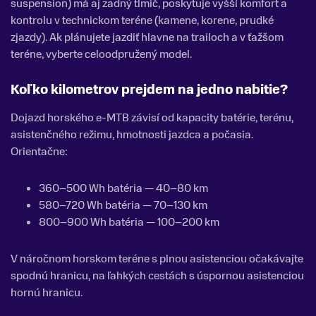
suspension) má aj zadný tlmič, poskytuje vyšší komfort a
kontrolu v technickom teréne (kamene, korene, prudké
zjazdy). Ak plánujete jazdiť hlavne na trailoch a v ťažšom
teréne, vyberte celoodpružený model.
Koľko kilometrov prejdem na jedno nabitie?
Dojazd horského e-MTB závisí od kapacity batérie, terénu,
asistenčného režimu, hmotnosti jazdca a počasia.
Orientačne:
360–500 Wh batéria — 40–80 km
580–720 Wh batéria — 70–130 km
800–900 Wh batéria — 100–200 km
V náročnom horskom teréne s plnou asistenciou očakávajte
spodnú hranicu, na ľahkých cestách s úspornou asistenciou
hornú hranicu.