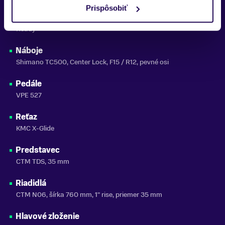
Plášte
Prispôsobiť
Maxxis Minion DHF 29×2,50" / Dissector 29×2,40", EXO, Tubeless
Ready
Náboje
Shimano TC500, Center Lock, F15 / R12, pevné osi
Pedále
VPE 527
Reťaz
KMC X-Glide
Predstavec
CTM TDS, 35 mm
Riadidlá
CTM N06, šírka 760 mm, 1" rise, priemer 35 mm
Hlavové zloženie