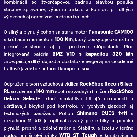
kombinácii so štvorčapovou zadnou stavbou ponúka
stabilné správanie, výbornú trakciu a komfort pri dlhých
výjazdoch aj agresívnej jazde na trailoch.
O silný a plynulý pohon sa stará motor
Panasonic GXM100
s krútiacim momentom
100 Nm
, ktorý poskytuje okamžitú a
presnú asistenciu aj pri prudkých stúpaniach. Plne
integrovaná batéria
BMZ V10 s kapacitou 820 Wh
zabezpečuje dlhý dojazd a dostatok energie aj na celodenné
trailové jazdy bez nutnosti kompromisov.
Odpruženie tvorí vzduchová vidlica
RockShox Recon Silver
RL
so zdvihom
140 mm
spolu so zadným tlmičom
RockShox
Deluxe Select+
, ktoré spoľahlivo filtrujú nerovnosti a
udržiavajú bicykel pod kontrolou v rýchlych zjazdoch aj
technických pasážach. Pohon
Shimano CUES 1×11
s
rozsahom
11–50
je optimalizovaný pre e-biky a ponúka
plynulé, presné a odolné radenie. Stabilitu a istotu v teréne
podporujú široké ráfiky
WTB ST Tough
v kombinácii s