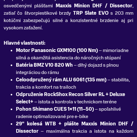
osvedčenými plášťami
Maxxis Minion DHF / Dissector
,
zatiaľ čo štvorpiestikové brzdy
TRP Slate EVO
s 203 mm
kotúčmi zabezpečujú silné a konzistentné brzdenie aj pri
vysokom zaťažení.
Hlavné vlastnosti:
Motor Panasonic GXM100 (100 Nm)
– mimoriadne
silná a okamžitá asistencia do náročných stúpaní
Batéria BMZ V10 820 Wh
– dlhý dojazd s plnou
integráciou do rámu
Celoodpružený rám ALU 6061 (135 mm)
– stabilita,
trakcia a komfort na trailoch
Odpruženie RockShox Recon Silver RL + Deluxe
Select+
– istota a kontrola v technickom teréne
Pohon Shimano CUES 1×11 (11–50)
– spoľahlivé
radenie optimalizované pre e-bike
29" kolesá WTB + plášte Maxxis Minion DHF /
Dissector
– maximálna trakcia a istota na každom