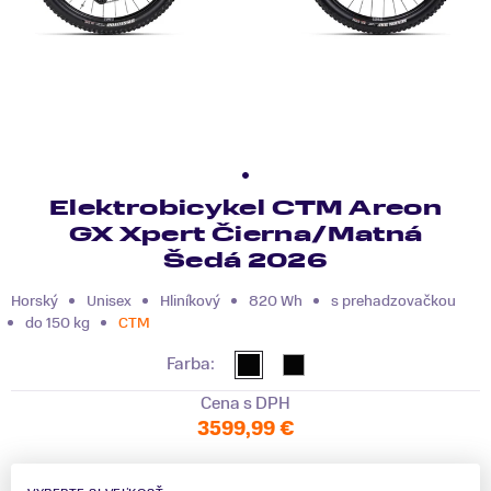
Elektrobicykel CTM Areon
GX Xpert Čierna/Matná
Šedá 2026
Horský
Unisex
Hliníkový
820 Wh
s prehadzovačkou
do 150 kg
CTM
Farba:
Cena s DPH
3599,99 €