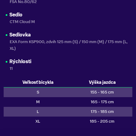
FSA No.80/62
Sedlo
CTM Cloud M
Sedlovka
EXA Form KSP900, zdvih 125 mm (S) / 150 mm (M) / 175 mm (L,
XL)
Rýchlosti
11
Veľkosť bicykla
Výška jazdca
S
155 - 165 cm
M
165 - 175 cm
L
175 - 185 cm
XL
185 - 205 cm