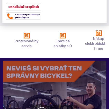
Kalkulačka splátok
Nákup
Profesionálny
Ebike na
elektrobickla 
servis
splátky s 0
firmu