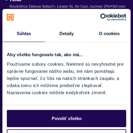
RockShox Deluxe Select+, Linear XL Air Can, rozmer 210×50 mm
ZNAČKA
CTM
Radenie
Shimano CUES SL-U6000, 11-rýchlostné
Zobraziť menej
Súhlas
Detaily
O cookies
Prehadzovač
Shimano CUES RD-U8000 GS
Aby všetko fungovalo tak, ako má...
Viackolečko
Používame súbory cookies. Niektoré sú nevyhnutné pre
Shimano CUES CS-LG400, 11-rýchlostné, 11–50
správne fungovanie nášho webu, iné nám pomáhajú
Prevodník
lepšie spoznať, čo Vás na našich stránkach zaujalo, a
FSA, 38T, 165 mm
vďaka tomu ich môžeme priebežne zlepšovať.
Nastavenia cookies môžete kedykoľvek zmeniť.
Brzdy
TRP Slate EVO-HD-M807, štvorpiestikové, kotúče 203 mm
Ráfiky
Povoliť všetko
WTB ST Tough, šírka 30 mm, TCS 2.0, 29", 32H