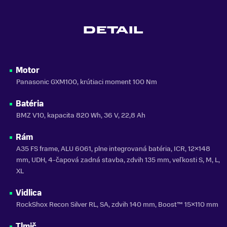
FARBA
Čierna, Šedá
DETAIL
MATERIÁL RÁMU
Hliník
ODNÍMATEĽNÁ BATÉRIA
Motor
Áno
Panasonic GXM100, krútiaci moment 100 Nm
KAPACITA BATÉRIE
Batéria
820 Wh
BMZ V10, kapacita 820 Wh, 36 V, 22,8 Ah
ZNAČKA MOTORA
Panasonic
Rám
A35 FS frame, ALU 6061, plne integrovaná batéria, ICR, 12×148
VLASTNOSTI BICYKLA
mm, UDH, 4-čapová zadná stavba, zdvih 135 mm, veľkosti S, M, L,
s prehadzovačkou
XL
NOSNOSŤ
Vidlica
do 150 kg
RockShox Recon Silver RL, SA, zdvih 140 mm, Boost™ 15×110 mm
SEZÓNA
Tlmič
2026