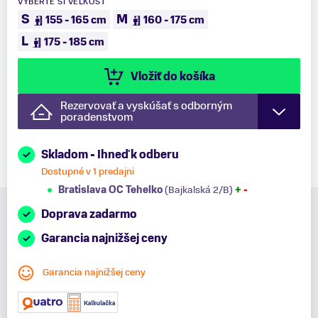
VYBERTE SI VEĽKOSŤ
S
M
155 - 165 cm
160 - 175 cm
L
175 - 185 cm
Vložiť do košíka
Rezervovať a vyskúšať s odborným
poradenstvom
Skladom - Ihneď k odberu
Dostupné v 1 predajni
Bratislava OC Tehelko
(Bajkalská 2/B)
+
-
Doprava zadarmo
Garancia najnižšej ceny
Garancia najnižšej ceny