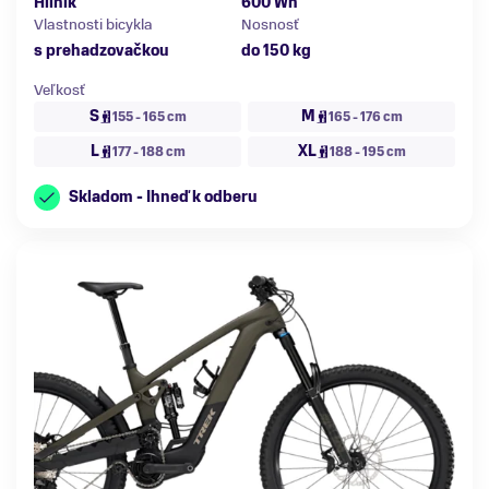
Hliník
600 Wh
Vlastnosti bicykla
Nosnosť
s prehadzovačkou
do 150 kg
Veľkosť
S
M
155 - 165 cm
165 - 176 cm
L
XL
177 - 188 cm
188 - 195 cm
Skladom - Ihneď k odberu