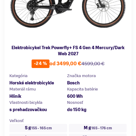
Elektrobicykel Trek Powerfly+ FS 4 Gen 4 Mercury/Dark
Web 2027
od 3499,00 €
4599,00 €
-24 %
Kategória
Značka motora
Horské elektrobicykle
Bosch
Materiál rámu
Kapacita batérie
Hliník
600 Wh
Vlastnosti bicykla
Nosnosť
s prehadzovačkou
do 150 kg
Veľkosť
S
M
155 - 165 cm
165 - 176 cm