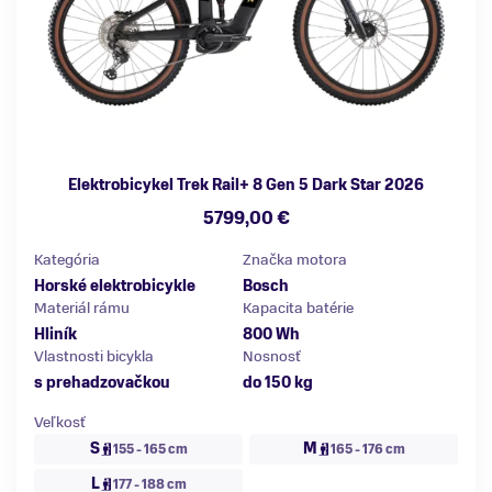
Elektrobicykel Trek Rail+ 8 Gen 5 Dark Star 2026
5799,00 €
Kategória
Značka motora
Horské elektrobicykle
Bosch
Materiál rámu
Kapacita batérie
Hliník
800 Wh
Vlastnosti bicykla
Nosnosť
s prehadzovačkou
do 150 kg
Veľkosť
S
M
155 - 165 cm
165 - 176 cm
L
177 - 188 cm