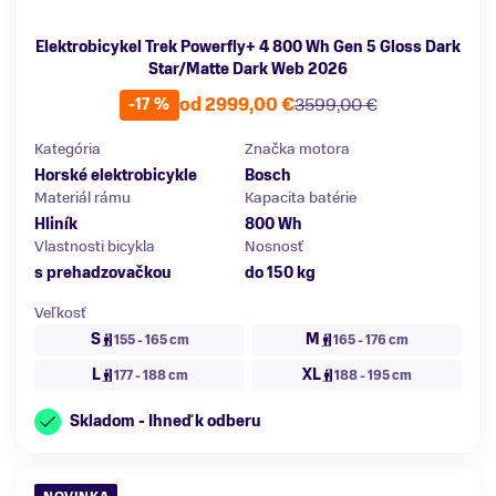
Elektrobicykel Trek Powerfly+ 4 800 Wh Gen 5 Gloss Dark
Star/Matte Dark Web 2026
od 2999,00 €
3599,00 €
-17 %
Kategória
Značka motora
Horské elektrobicykle
Bosch
Materiál rámu
Kapacita batérie
Hliník
800 Wh
Vlastnosti bicykla
Nosnosť
s prehadzovačkou
do 150 kg
Veľkosť
S
M
155 - 165 cm
165 - 176 cm
L
XL
177 - 188 cm
188 - 195 cm
Skladom - Ihneď k odberu