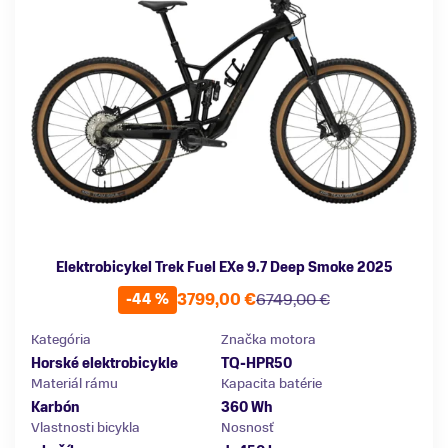
Elektrobicykel Trek Fuel EXe 9.7 Deep Smoke 2025
3799,00 €
6749,00 €
-44 %
Kategória
Značka motora
Horské elektrobicykle
TQ-HPR50
Materiál rámu
Kapacita batérie
Karbón
360 Wh
Vlastnosti bicykla
Nosnosť