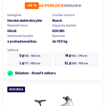
od 2499,00 €
3399,00 €
-26 %
Kategória
Značka motora
Horské elektrobicykle
Bosch
Materiál rámu
Kapacita batérie
Hliník
600 Wh
Vlastnosti bicykla
Nosnosť
s prehadzovačkou
do 150 kg
Veľkosť
S
M
155 - 165 cm
165 - 176 cm
L
XL
177 - 188 cm
188 - 195 cm
Skladom - Ihneď k odberu
NOVINKA