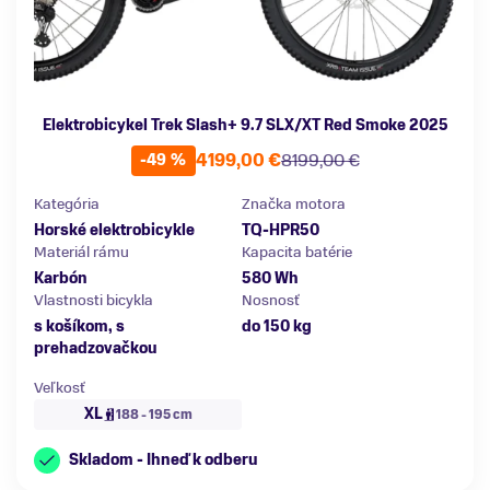
Elektrobicykel Trek Slash+ 9.7 SLX/XT Red Smoke 2025
4199,00 €
8199,00 €
-49 %
Kategória
Značka motora
Horské elektrobicykle
TQ-HPR50
Materiál rámu
Kapacita batérie
Karbón
580 Wh
Vlastnosti bicykla
Nosnosť
s košíkom, s
do 150 kg
prehadzovačkou
Veľkosť
XL
188 - 195 cm
Skladom - Ihneď k odberu