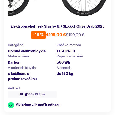
Elektrobicykel Trek Slash+ 9.7 SLX/XT Olive Drab 2025
4199,00 €
8199,00 €
-49 %
Kategória
Značka motora
Horské elektrobicykle
TQ-HPR50
Materiál rámu
Kapacita batérie
Karbón
580 Wh
Vlastnosti bicykla
Nosnosť
s košíkom, s
do 150 kg
prehadzovačkou
Veľkosť
XL
188 - 195 cm
Skladom - Ihneď k odberu