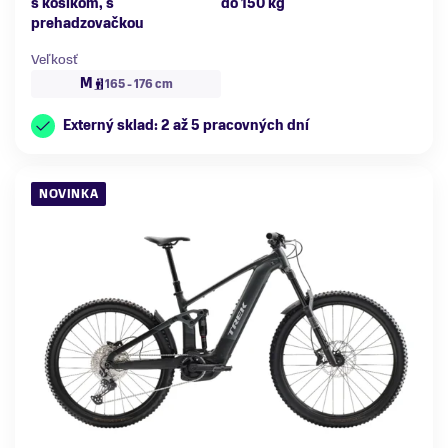
s košíkom, s
do 150 kg
prehadzovačkou
Veľkosť
M
165 - 176 cm
Externý sklad: 2 až 5 pracovných dní
NOVINKA