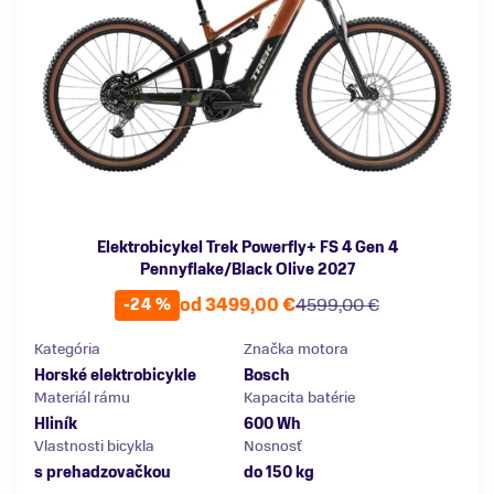
Elektrobicykel Trek Powerfly+ FS 4 Gen 4
Pennyflake/Black Olive 2027
od 3499,00 €
4599,00 €
-24 %
Kategória
Značka motora
Horské elektrobicykle
Bosch
Materiál rámu
Kapacita batérie
Hliník
600 Wh
Vlastnosti bicykla
Nosnosť
s prehadzovačkou
do 150 kg