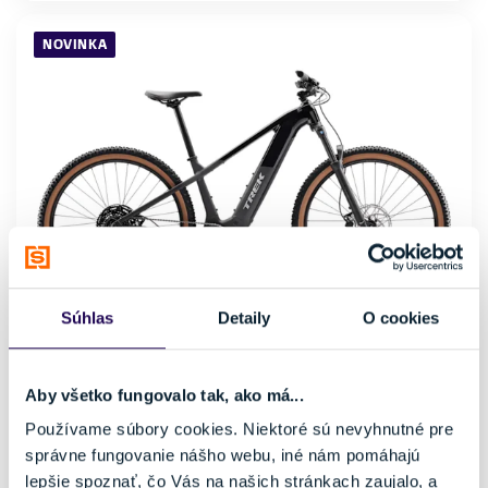
NOVINKA
Súhlas
Detaily
O cookies
Elektrobicykel Trek Powerfly+ 4 Gen 5 Gloss Dark
Aby všetko fungovalo tak, ako má...
Star/Matte Dark Web 2027
Používame súbory cookies. Niektoré sú nevyhnutné pre
od 2499,00 €
3399,00 €
-26 %
správne fungovanie nášho webu, iné nám pomáhajú
Kategória
Značka motora
lepšie spoznať, čo Vás na našich stránkach zaujalo, a