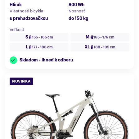
Hliník
800 Wh
Vlastnosti bicykla
Nosnosť
s prehadzovačkou
do 150 kg
Veľkosť
S
M
155 - 165 cm
165 - 176 cm
L
XL
177 - 188 cm
188 - 195 cm
Skladom - Ihneď k odberu
NOVINKA