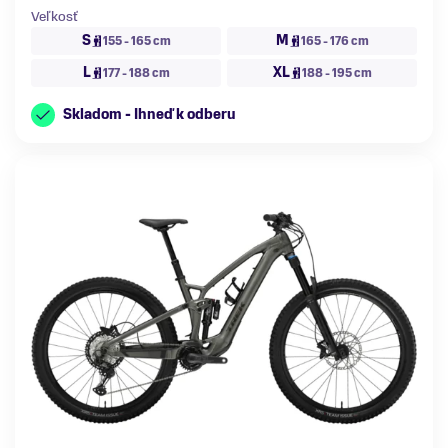
Veľkosť
S
M
155 - 165 cm
165 - 176 cm
L
XL
177 - 188 cm
188 - 195 cm
Skladom - Ihneď k odberu