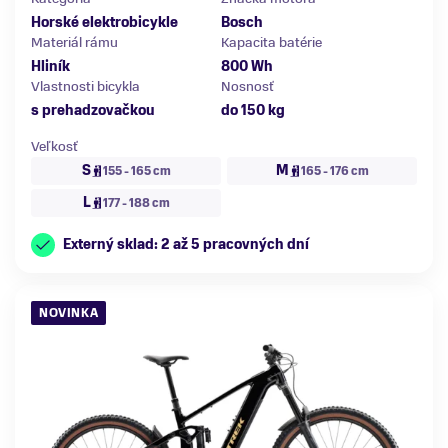
Horské elektrobicykle
Bosch
Materiál rámu
Kapacita batérie
Hliník
800 Wh
Vlastnosti bicykla
Nosnosť
s prehadzovačkou
do 150 kg
Veľkosť
S
M
155 - 165 cm
165 - 176 cm
L
177 - 188 cm
Externý sklad: 2 až 5 pracovných dní
NOVINKA