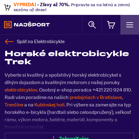
VÝPREDAJ
- Zľavy až 70%
.
Pripravte sa na letnú a zimnú
sezónu už dnes!
Späť na
Elektrobicykle
Horské elektrobicykle
Trek
Vyberte si kvalitný a spoľahlivý horský elektrobicykel s
dlhým dojazdom a kvalitným motorom z našej ponuky
elektrobicyklov
. Osobný e-shop poradca +421 220 924 810.
Radi vám poradíme na našich
predajniach v Bratislave
,
Trenčíne
a na
Kubínskej holi
. Pri výbere sa zamerajte na typ
horského e-bicykla (hardtail alebo celoodpružený), veľkosť
rámu, výkon motora, batérie, materiál, komponenty a
finančný rozpočet.