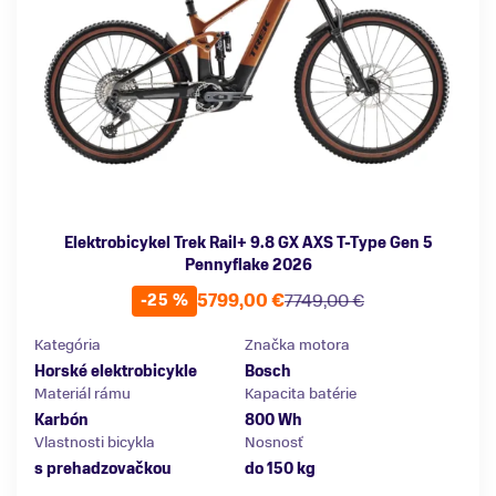
Elektrobicykel Trek Rail+ 9.8 GX AXS T-Type Gen 5
Pennyflake 2026
5799,00 €
7749,00 €
-25 %
Kategória
Značka motora
Horské elektrobicykle
Bosch
Materiál rámu
Kapacita batérie
Karbón
800 Wh
Vlastnosti bicykla
Nosnosť
s prehadzovačkou
do 150 kg