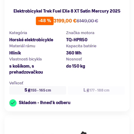
Elektrobicykel Trek Fuel EXe 8 XT Satin Mercury 2025
3199,00 €
6149,00 €
-48 %
Kategória
Značka motora
Horské elektrobicykle
TQ-HPR50
Materiál rámu
Kapacita batérie
Hliník
360 Wh
Vlastnosti bicykla
Nosnosť
s košíkom, s
do 150 kg
prehadzovačkou
Veľkosť
S
L
155 - 165 cm
177 - 188 cm
Skladom - Ihneď k odberu