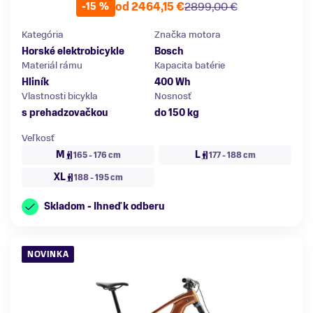
od 2464,15 €
2899,00 €
-15 %
Kategória
Značka motora
Horské elektrobicykle
Bosch
Materiál rámu
Kapacita batérie
Hliník
400 Wh
Vlastnosti bicykla
Nosnosť
s prehadzovačkou
do 150 kg
Veľkosť
M
L
165 - 176 cm
177 - 188 cm
XL
188 - 195 cm
Skladom - Ihneď k odberu
NOVINKA