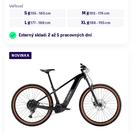
Veľkosť
S
M
155 - 165 cm
165 - 176 cm
L
XL
177 - 188 cm
188 - 195 cm
Externý sklad: 2 až 5 pracovných dní
NOVINKA