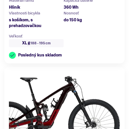
Materiál rámu
Kapacita batérie
Hliník
360 Wh
Vlastnosti bicykla
Nosnosť
s košíkom, s
do 150 kg
prehadzovačkou
Veľkosť
XL
188 - 195 cm
Posledný kus skladom