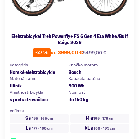
Elektrobicykel Trek Powerfly+ FS 6 Gen 4 Era White/Buff
Beige 2026
od 3999,00 €
5499,00 €
-27 %
Kategória
Značka motora
Horské elektrobicykle
Bosch
Materiál rámu
Kapacita batérie
Hliník
800 Wh
Vlastnosti bicykla
Nosnosť
s prehadzovačkou
do 150 kg
Veľkosť
S
M
155 - 165 cm
165 - 176 cm
L
XL
177 - 188 cm
188 - 195 cm