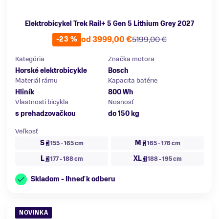
Elektrobicykel Trek Rail+ 5 Gen 5 Lithium Grey 2027
od 3999,00 €
5199,00 €
-23 %
Kategória
Značka motora
Horské elektrobicykle
Bosch
Materiál rámu
Kapacita batérie
Hliník
800 Wh
Vlastnosti bicykla
Nosnosť
s prehadzovačkou
do 150 kg
Veľkosť
S
M
155 - 165 cm
165 - 176 cm
L
XL
177 - 188 cm
188 - 195 cm
Skladom - Ihneď k odberu
NOVINKA