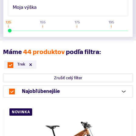
Moja výška
135
155
175
195
Máme
44 produktov
podľa filtra:
Trek
Zrušiť celý filter
Najobľúbenejšie
NOVINKA