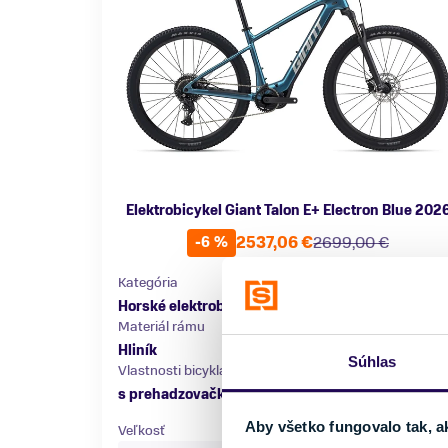
Elektrobicykel Giant Talon E+ Electron Blue 202
2537,06 €
2699,00 €
-6 %
Kategória
Značka motora
Horské elektrobicykle
SyncDrive
Materiál rámu
Kapacita batérie
Hliník
430 Wh
Súhlas
Vlastnosti bicykla
Nosnosť
s prehadzovačkou
do 150 kg
Aby všetko fungovalo tak, a
Veľkosť