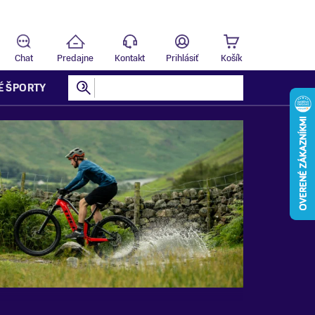
Predajňa
T
Chat
Predajne
Kontakt
Prihlásiť
Košík
É ŠPORTY