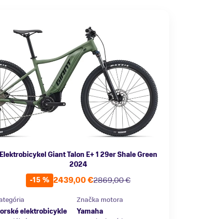
Elektrobicykel Giant Talon E+ 1 29er Shale Green
2024
2439,00 €
2869,00 €
-15 %
ategória
Značka motora
orské elektrobicykle
Yamaha