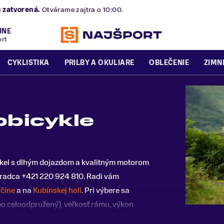
B
zatvorená.
Otvárame zajtra o 10:00.
JNE
ort
CYKLISTIKA
PRILBY A OKULIARE
OBLEČENIE
ZIMN
obicykle
icykel s dlhým dojazdom a kvalitným motorom
radca +421 220 924 810. Radi vám
číne
a na
Kubínskej holi
. Pri výbere sa
bo celoodpružený), veľkosť rámu, výkon
rozpočet.