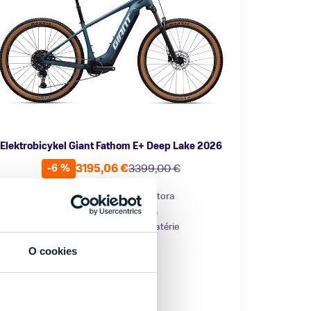
Elektrobicykel Giant Fathom E+ Deep Lake 2026
3195,06 €
3399,00 €
-6 %
ategória
Značka motora
orské elektrobicykle
SyncDrive
ateriál rámu
Kapacita batérie
liník
750 Wh
O cookies
lastnosti bicykla
Nosnosť
 prehadzovačkou
do 150 kg