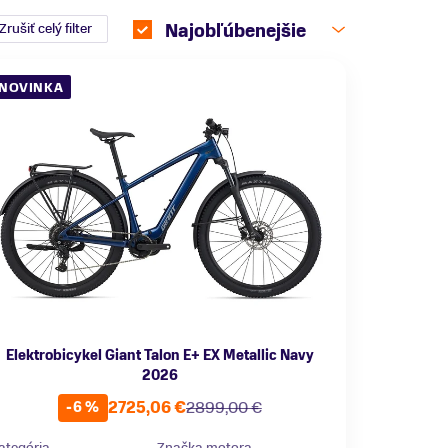
Zrušiť celý filter
Najobľúbenejšie
NOVINKA
Elektrobicykel Giant Talon E+ EX Metallic Navy
2026
2725,06 €
2899,00 €
-6 %
ategória
Značka motora