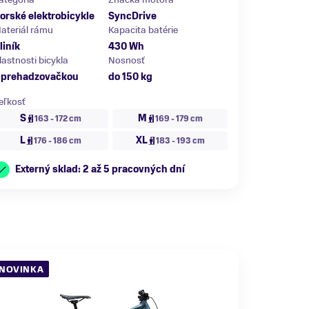
orské elektrobicykle
SyncDrive
ateriál rámu
Kapacita batérie
liník
430 Wh
lastnosti bicykla
Nosnosť
 prehadzovačkou
do 150 kg
eľkosť
S
M
163 - 172 cm
169 - 179 cm
L
XL
176 - 186 cm
183 - 193 cm
Externý sklad: 2 až 5 pracovných dní
NOVINKA