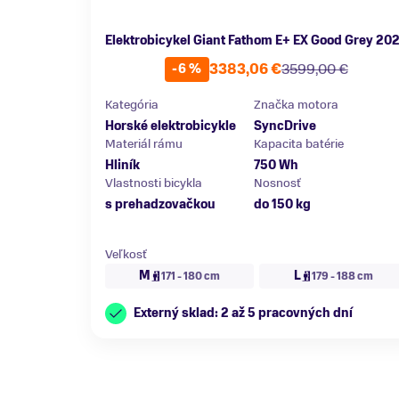
Elektrobicykel Giant Fathom E+ EX Good Grey 20
3383,06 €
3599,00 €
-6 %
Kategória
Značka motora
Horské elektrobicykle
SyncDrive
Materiál rámu
Kapacita batérie
Hliník
750 Wh
Vlastnosti bicykla
Nosnosť
s prehadzovačkou
do 150 kg
Veľkosť
M
L
171 - 180 cm
179 - 188 cm
Externý sklad: 2 až 5 pracovných dní