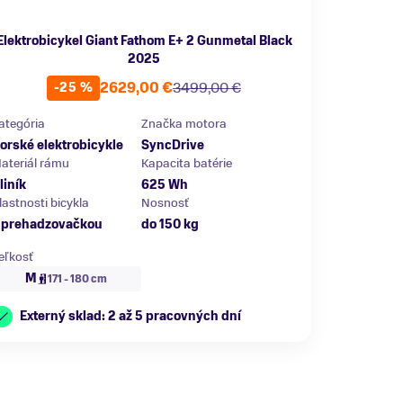
Elektrobicykel Giant Fathom E+ 2 Gunmetal Black
2025
2629,00 €
3499,00 €
-25 %
ategória
Značka motora
orské elektrobicykle
SyncDrive
ateriál rámu
Kapacita batérie
liník
625 Wh
lastnosti bicykla
Nosnosť
 prehadzovačkou
do 150 kg
eľkosť
M
171 - 180 cm
Externý sklad: 2 až 5 pracovných dní