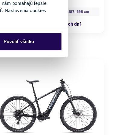
é nám pomáhajú lepšie
eľkosť
ť. Nastavenia cookies
M
XL
171 - 180 cm
187 - 198 cm
Externý sklad: 2 až 5 pracovných dní
Povoliť všetko