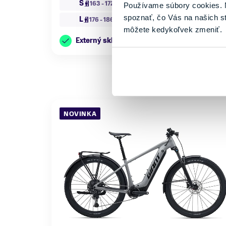
S
M
163 - 172 cm
169 - 179 cm
Používame súbory cookies. N
spoznať, čo Vás na našich s
L
XL
176 - 186 cm
183 - 193 cm
môžete kedykoľvek zmeniť.
Externý sklad: 2 až 5 pracovných dní
NOVINKA