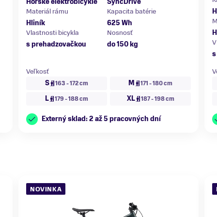
Horské elektrobicykle
SyncDrive
Materiál rámu
Kapacita batérie
H
M
Hliník
625 Wh
Vlastnosti bicykla
Nosnosť
H
V
s prehadzovačkou
do 150 kg
s
Veľkosť
V
S
M
163 - 172 cm
171 - 180 cm
L
XL
179 - 188 cm
187 - 198 cm
Externý sklad: 2 až 5 pracovných dní
NOVINKA