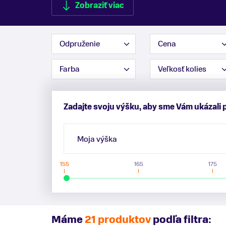
Zobraziť viac
Odpruženie
Cena
Farba
Veľkosť kolies
Zobraziť menej
Zadajte svoju výšku, aby sme Vám ukázali 
Moja výška
155
165
175
Máme
21 produktov
podľa filtra: