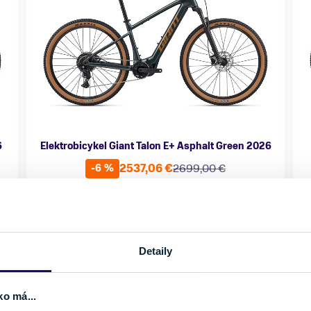
6
Elektrobicykel Giant Talon E+ Asphalt Green 2026
2537,06 €
2699,00 €
-6 %
Kategória
Značka motora
K
Horské elektrobicykle
SyncDrive
H
Materiál rámu
Kapacita batérie
M
Hliník
430 Wh
H
Detaily
Vlastnosti bicykla
Nosnosť
V
s prehadzovačkou
do 150 kg
s
ko má...
Veľkosť