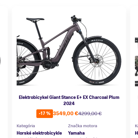
Elektrobicykel Giant Stance E+ EX Charcoal Plum
2024
3549,00 €
4299,00 €
-17 %
Kategória
Značka motora
K
Horské elektrobicykle
Yamaha
H