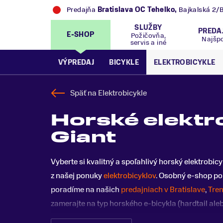
Predajňa
Bratislava OC Tehelko
,
Bajkalská 2/
SLUŽBY
PREDA
E-SHOP
Požičovňa,
Najšp
servis a iné
VÝPREDAJ
BICYKLE
ELEKTROBICYKLE
Späť na
Elektrobicykle
Horské elektr
Giant
Vyberte si kvalitný a spoľahlivý horský elektrob
z našej ponuky
elektrobicyklov
. Osobný e-shop po
poradíme na našich
predajniach v Bratislave
,
Tren
zamerajte na typ horského e-bicykla (hardtail ale
motora, batérie, materiál, komponenty a finančný 