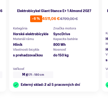
26
Elektrobicykel Giant Stance E+ 1 Almond 2027
4511,06 €
4799,00 €
-6 %
Kategória
Značka motora
K
Horské elektrobicykle
SyncDrive
Materiál rámu
Kapacita batérie
H
M
Hliník
800 Wh
Vlastnosti bicykla
Nosnosť
H
V
s prehadzovačkou
do 150 kg
s
Veľkosť
V
M
171 - 180 cm
Externý sklad: 2 až 5 pracovných dní