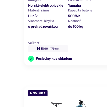
Horské elektrobicykle
Yamaha
Materiál rámu
Kapacita batérie
Hliník
500 Wh
Vlastnosti bicykla
Nosnosť
s prehadzovačkou
do 100 kg
Veľkosť
M
169 - 179 cm
Posledný kus skladom
NOVINKA