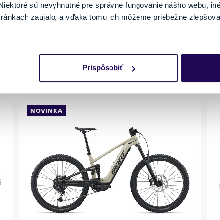
M
L
169 - 179 cm
176 - 186 cm
iektoré sú nevyhnutné pre správne fungovanie nášho webu, in
V
tránkach zaujalo, a vďaka tomu ich môžeme priebežne zlepšova
XL
183 - 193 cm
Externý sklad: 2 až 5 pracovných dní
Prispôsobiť
NOVINKA