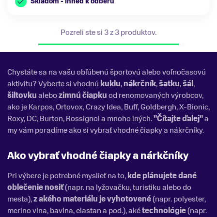
Skladom - Ihneď k odberu
Pozreli ste si 3 z 3 produktov.
Chystáte sa na vašu obľúbenú športovú alebo voľnočasovú
aktivitu? Vyberte si vhodnú
kuklu
,
nákrčník
,
šatku
,
šál
,
šiltovku
alebo
zimnú čiapku
od renomovaných výrobcov,
ako je Karpos, Ortovox, Crazy Idea, Buff, Goldbergh, X-Bionic,
Roxy, DC, Burton, Rossignol a mnoho iných.
"Čítajte ďalej"
a
my vám poradíme ako si vybrať vhodné čiapky a nákrčníky.
Ako vybrať vhodné čiapky a nárkčníky
Pri výbere je potrebné myslieť na to,
kde plánujete dané
oblečenie nosiť
(napr. na lyžovačku, turistiku alebo do
mesta),
z akého materiálu je vyhotovené
(napr. polyester,
merino vlna, bavlna, elastan a pod.), aké
technológie
(napr.