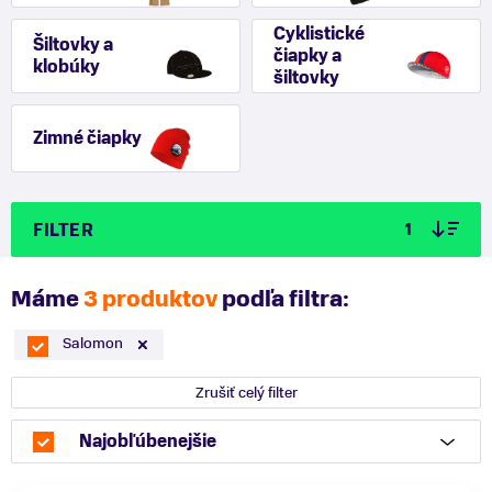
Cyklistické
Šiltovky a
čiapky a
klobúky
šiltovky
Zimné čiapky
FILTER
1
Máme
3 produktov
podľa filtra:
Salomon
Zrušiť celý filter
Najobľúbenejšie