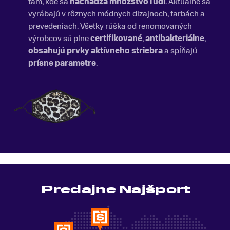
tam, kde sa
nachádza množstvo ľudí
. Aktuálne sa
vyrábajú v rôznych módnych dizajnoch, farbách a
prevedeniach. Všetky rúška od renomovaných
výrobcov sú plne
certifikované
,
antibakteriálne
,
obsahujú prvky aktívneho striebra
a spĺňajú
prísne parametre
.
Predajne Najšport