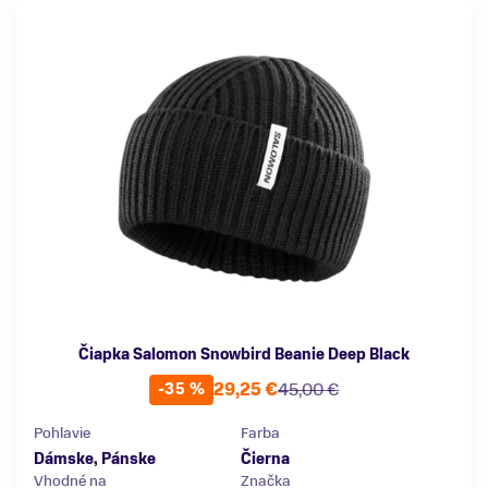
Čiapka Salomon Snowbird Beanie Deep Black
29,25 €
45,00 €
-35 %
Pohlavie
Farba
Dámske, Pánske
Čierna
Vhodné na
Značka