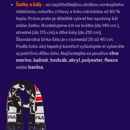
Šatky a šály
- sú najdôležitejšou zložkou vonkajšieho
oblečenia, nakoľko z hlavy a krku odchádza až 80 %
tepla. Práve preto je dôležité vybrať ten správny šál
alebo šatku. Rozdeľujeme ich na krátke (do 140 cm ),
stredné (do 175 cm) a dlhé šály (do 210 cm).
Štandardná šírka šálu je v rozmedzí 25 až 40 cm.
Podľa toho aký tepelný komfort vyžadujete si vyberáte
aj patričnú dĺžku šálu. Najčastejšie sa používa
vlna
merino
,
kašmír
,
hodváb
,
akryl
,
polyester
,
fleece
alebo
bavlna
.