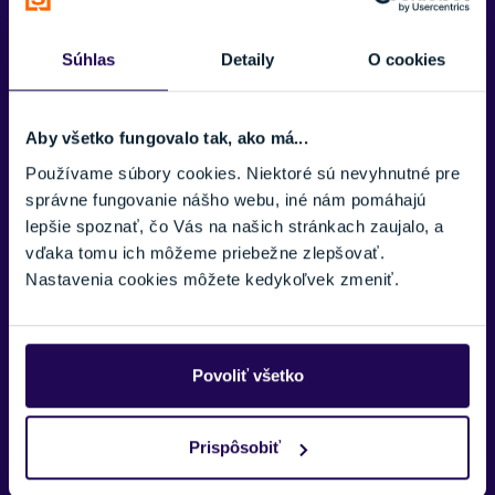
polar
a podobne. Na trhu existuje množstvo výrobcov,
ktorý ponúkajú rôzne typy, strihy, veľkosti alebo
Súhlas
Detaily
O cookies
parametre. Obrovskou výhodou je, keď má kukla aj
antibakteriálnu úpravu
, napr. používa tkaninu s
aktívnym striebrom
a pod.
Aby všetko fungovalo tak, ako má...
Používame súbory cookies. Niektoré sú nevyhnutné pre
správne fungovanie nášho webu, iné nám pomáhajú
lepšie spoznať, čo Vás na našich stránkach zaujalo, a
vďaka tomu ich môžeme priebežne zlepšovať.
Nastavenia cookies môžete kedykoľvek zmeniť.
Povoliť všetko
Nákrčníky
- Je vhodné vyberať podľa niekoľkých
základných kritérií. Tým najhlavnejším je
teplota
Prispôsobiť
vonkajšieho prostredia
, podľa ktorého volíme