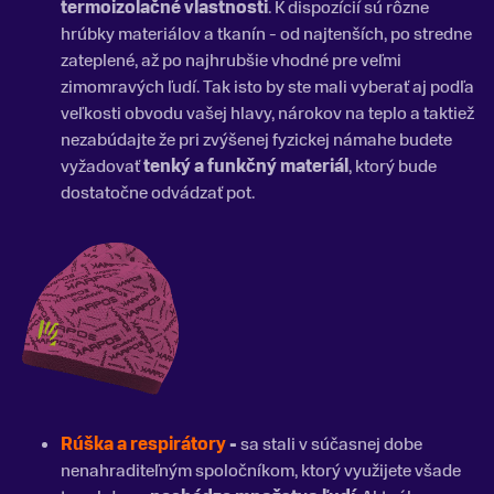
termoizolačné vlastnosti
. K dispozícií sú rôzne
hrúbky materiálov a tkanín - od najtenších, po stredne
zateplené, až po najhrubšie vhodné pre veľmi
zimomravých ľudí. Tak isto by ste mali vyberať aj podľa
veľkosti obvodu vašej hlavy, nárokov na teplo a taktiež
nezabúdajte že pri zvýšenej fyzickej námahe budete
vyžadovať
tenký a funkčný materiál
, ktorý bude
dostatočne odvádzať pot.
Rúška a respirátory
-
sa stali v súčasnej dobe
nenahraditeľným spoločníkom, ktorý využijete všade