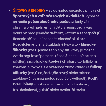
Šiltovky a klobúky
- sú dôležitou súčasťou pri vašich
športových a voľnočasových aktivitách
. Výborne
sa hodia
počas slnečného počasia
, kedy vás
chránia pred nadmerným UV žiarením, vedia vás
ochrániť pred jemným dažďom, vetrom a zabezpečujú
tienenie očí pokiaľ nenosíte slnečné okuliare.
Rozdeľujeme ich na 3 základné typy a to -
klasické
šiltovky
(majú jemne zaoblený šilt, ktorý je možné
vzadu regulovať pomocou špeciálneho upínacieho
pásiku),
snapback šiltovky
(ich charakteristickým
znakom je rovný šilt a skateboardový vzhľad) a
fullcap
šiltovky
(majú najčastejšie rovný alebo mierne
zaoblený šilt s možnosťou regulácie veľkosti).
Podľa
tvaru hlavy
si vyberajte hranatú, obdĺžnikovú,
trojuholníkovú, guľatú alebo oválnu šiltovku.