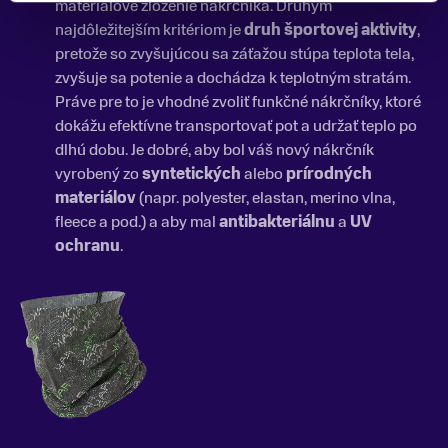
materiálové zloženie nákrčníka. Druhým
najdôležitejším kritériom je
druh športovej aktivity
,
pretože so zvyšujúcou sa záťažou stúpa teplota tela,
zvyšuje sa potenie a dochádza k teplotným stratám.
Práve pre to je vhodné zvoliť funkčné nákrčníky, ktoré
dokážu efektívne transportovať pot a udržať teplo po
dlhú dobu. Je dobré, aby bol váš nový nákrčník
vyrobený zo
syntetických
alebo
prírodných
materiálov
(napr. polyester, elastan, merino vlna,
fleece a pod.) a aby mal
antibakteriálnu
a
UV
ochranu
.