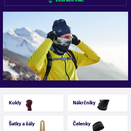
Zobraziť viac
Zobraziť menej
Kukly
Nákrčníky
Šatky a šály
Čelenky