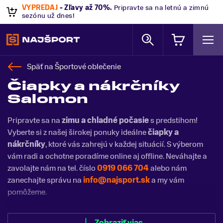
VÝPREDAJ
- Zľavy až 70%
.
Pripravte sa na letnú a zimnú
sezónu už dnes!
Späť na
Športové oblečenie
Čiapky a nákrčníky
Salomon
Pripravte sa na
zimu a chladné počasie
s predstihom!
Vyberte si z našej širokej ponuky ideálne
čiapky a
nákrčníky
, ktoré vás zahrejú v každej situácií. S výberom
vám radi a ochotne poradíme online aj offline. Neváhajte a
zavolajte nám na tel. číslo
0919 066 704
alebo nám
zanechajte správu na
info@najsport.sk
a my vám
pomôžeme.