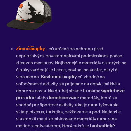
Zimné čiapky
- sú určené na ochranu pred
nepriaznivými poveternostnými podmienkami počas
zimných mesiacov. Najbežnejšie materiály s ktorých sa
čiapky vyrábajú je fleece, bavlna, polyester, akryl či
vlna merno.
Bavlnené čiapky
sú vhodné na
voľnočasové aktivity, sú príjemné na dotyk, mäkké a
dobré sa nosia. Na druhej strane tu máme
syntetické
,
prírodne
alebo
kombinované
materiály, ktoré sú
vhodné pre športové aktivity, ako je napr. lyžovanie,
skialpinizmus, turistika, bežkovanie a pod. Najlepšie
vlastnosti majú kombinované materiály napr. vlna
merino s polyesterom, ktorý zaisťuje
fantastické