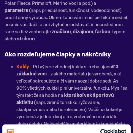
Polar, Fleece, Primaloft, Merino Vool a pod.) a
parametre
(napr. priedušnosť, funkčnosť, vodeodolnosť)
použil daný výrobca.. Okrem toho vám musí perfektne sedieť,
nesmie vás tlačiť a ani zbytočne odstávať. V neposlednom
rade sa tiež zaoberajte
značkou
,
dizajnom
,
farbou
, typom
alebo
strihom
.
Ako rozdeľujeme čiapky a nákrčníky
Kukly
- Pri výbere vhodnej kukly si treba ujasniť
3
základné veci
- z akého materiálu je vyrobená, akú
veľkosť potrebujete a či vám naozaj dobre sedí. Asi
90% všetkých kukiel plní univerzálnu funkciu. Myslí sa
tým fakt že sa hodia na
ktorúkoľvek športovú
aktivitu
(napr. zimnú turistiku, lyžovanie,
skialpinizmus alebo horolezectvo). Väčšina kukiel je
vyrobená z jedno, dvoj a trojvrstvového materiálu
alebo úpletu. Najčastejším materiálom je kombinácia
bavlny a polyesteru
,
merino a polyester
,
fleece
,