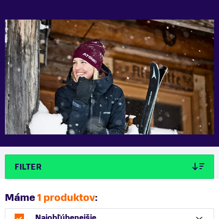
FILTER
Máme
1 produktov
:
Najobľúbenejšie