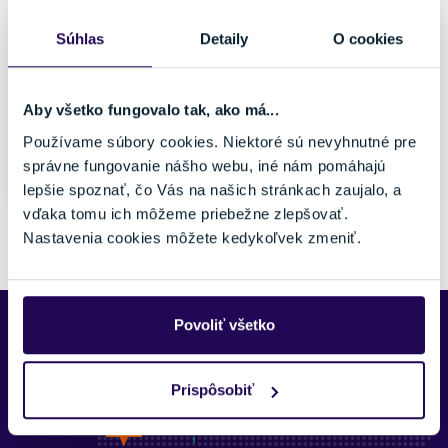
Ružová
Dámske
Vhodné na
Značka
Súhlas
Detaily
O cookies
Voľný čas
Goldbergh
Veľkosť
Aby všetko fungovalo tak, ako má...
uni
Používame súbory cookies. Niektoré sú nevyhnutné pre
Posledný kus skladom
správne fungovanie nášho webu, iné nám pomáhajú
lepšie spoznať, čo Vás na našich stránkach zaujalo, a
vďaka tomu ich môžeme priebežne zlepšovať.
Pozreli ste si 1 z 1 produktov.
Nastavenia cookies môžete kedykoľvek zmeniť.
Povoliť všetko
Predajne Najšport
Prispôsobiť