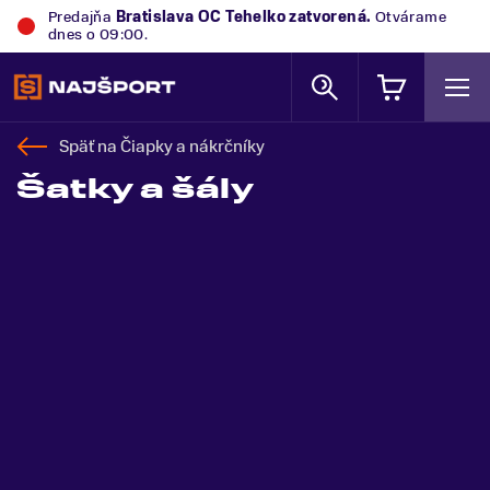
Predajňa
Bratislava OC Tehelko
zatvorená.
Otvárame
dnes o 09:00.
Späť na
Čiapky a nákrčníky
Šatky a šály