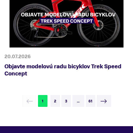
20.07.2026
Objavte modelovú radu bicyklov Trek Speed
Concept
1
2
3
...
61