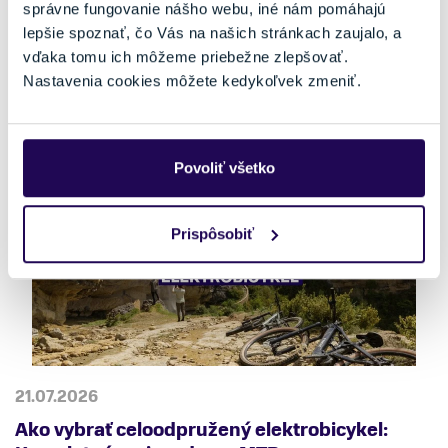
správne fungovanie nášho webu, iné nám pomáhajú
lepšie spoznať, čo Vás na našich stránkach zaujalo, a
vďaka tomu ich môžeme priebežne zlepšovať.
22.07.2026
Nastavenia cookies môžete kedykoľvek zmeniť.
Spoznajte oblečenie Rapha a Fox Racing
Povoliť všetko
Prispôsobiť
21.07.2026
Ako vybrať celoodpružený elektrobicykel: