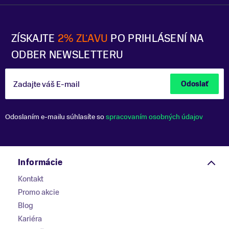
ZÍSKAJTE
2% ZĽAVU
PO PRIHLÁSENÍ NA
ODBER NEWSLETTERU
Zadajte váš E-mail
Odoslať
Odoslaním e-mailu súhlasíte so
spracovaním osobných údajov
Informácie
Kontakt
Promo akcie
Blog
Kariéra