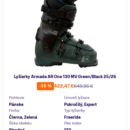
Lyžiarky Armada AR One 130 MV Green/Black 25/26
422,47 €
649,95 €
-35 %
Pohlavie
Úroveň lyžiara
Pánske
Pokročilý, Expert
Farba
Typ lyžiarky
Čierna, Zelená
Freeride
Šírka skeletu
Flex index