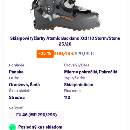
Skialpové lyžiarky Atomic Backland Xtd 110 Storm/Stone
25/26
409,49 €
629,99 €
-35 %
Pohlavie
Úroveň lyžiara
Pánske
Mierne pokročilý, Pokročilý
Farba
Typ lyžiarky
Oranžová, Šedá
Skialpinistické
Šírka skeletu
Flex index
Stredná
110
Veľkosť
EU 46 (MP 290/295)
Posledný kus skladom