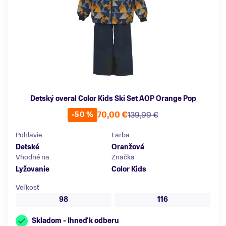
Detský overal Color Kids Ski Set AOP Orange Pop
70,00 €
139,99 €
-50 %
Pohlavie
Farba
Detské
Oranžová
Vhodné na
Značka
Lyžovanie
Color Kids
Veľkosť
98
116
Skladom - Ihneď k odberu