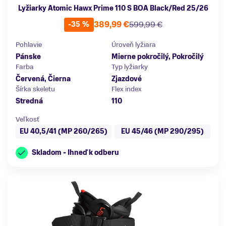
Lyžiarky Atomic Hawx Prime 110 S BOA Black/Red 25/26
389,99 €
599,99 €
-35 %
Pohlavie
Úroveň lyžiara
Pánske
Mierne pokročilý, Pokročilý
Farba
Typ lyžiarky
Červená, Čierna
Zjazdové
Šírka skeletu
Flex index
Stredná
110
Veľkosť
EU 40,5/41 (MP 260/265)
EU 45/46 (MP 290/295)
Skladom - Ihneď k odberu