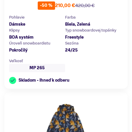
210,00 €
420,00 €
-50 %
Pohlavie
Farba
Dámske
Biela, Zelená
Klipsy
Typ snowboardovej topánky
BOA systém
Freestyle
Úroveň snowboardistu
Sezóna
Pokročilý
24/25
Veľkosť
MP 265
Skladom - Ihneď k odberu