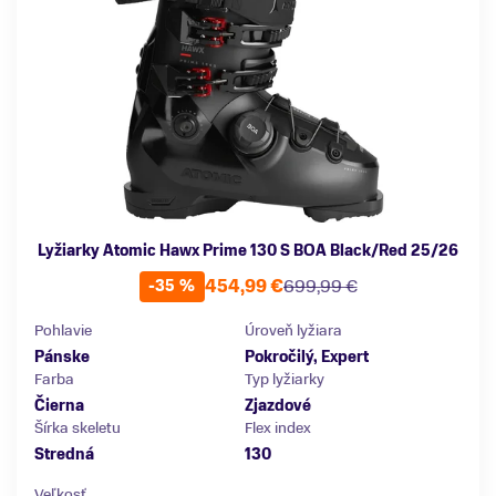
Lyžiarky Atomic Hawx Prime 130 S BOA Black/Red 25/26
454,99 €
699,99 €
-35 %
Pohlavie
Úroveň lyžiara
Pánske
Pokročilý, Expert
Farba
Typ lyžiarky
Čierna
Zjazdové
Šírka skeletu
Flex index
Stredná
130
Veľkosť