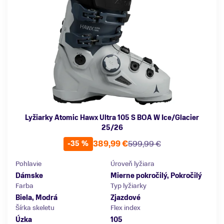
Lyžiarky Atomic Hawx Ultra 105 S BOA W Ice/Glacier
25/26
389,99 €
599,99 €
-35 %
Pohlavie
Úroveň lyžiara
Dámske
Mierne pokročilý, Pokročilý
Farba
Typ lyžiarky
Biela, Modrá
Zjazdové
Šírka skeletu
Flex index
Úzka
105