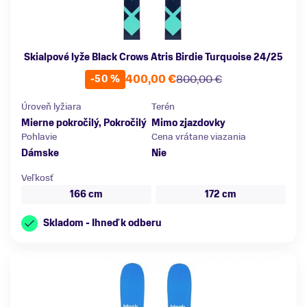
Skialpové lyže Black Crows Atris Birdie Turquoise 24/25
400,00 €
800,00 €
-50 %
Úroveň lyžiara
Terén
Mierne pokročilý, Pokročilý
Mimo zjazdovky
Pohlavie
Cena vrátane viazania
Dámske
Nie
Veľkosť
166 cm
172 cm
Skladom - Ihneď k odberu