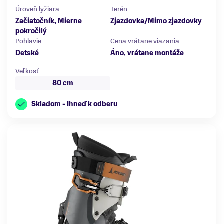
Úroveň lyžiara
Terén
Začiatočník
,
Mierne
Zjazdovka/Mimo zjazdovky
pokročilý
Pohlavie
Cena vrátane viazania
Detské
Áno, vrátane montáže
Veľkosť
80 cm
Skladom - Ihneď k odberu