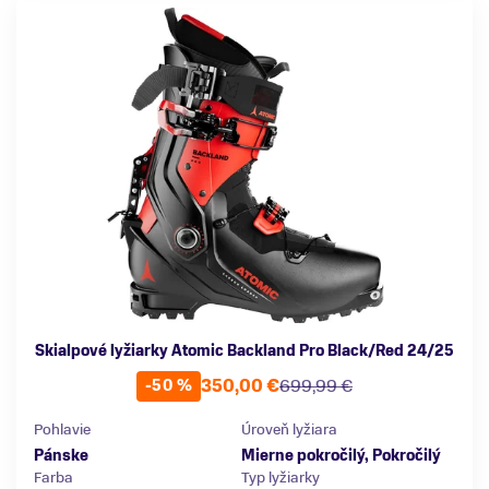
Skialpové lyžiarky Atomic Backland Pro Black/Red 24/25
350,00 €
699,99 €
-50 %
Pohlavie
Úroveň lyžiara
Pánske
Mierne pokročilý, Pokročilý
Farba
Typ lyžiarky