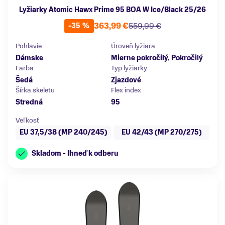
Lyžiarky Atomic Hawx Prime 95 BOA W Ice/Black 25/26
363,99 €
559,99 €
-35 %
Pohlavie
Úroveň lyžiara
Dámske
Mierne pokročilý, Pokročilý
Farba
Typ lyžiarky
Šedá
Zjazdové
Šírka skeletu
Flex index
Stredná
95
Veľkosť
EU 37,5/38 (MP 240/245)
EU 42/43 (MP 270/275)
Skladom - Ihneď k odberu