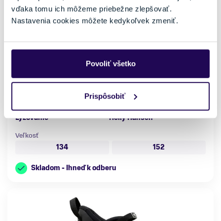
vďaka tomu ich môžeme priebežne zlepšovať.
Nastavenia cookies môžete kedykoľvek zmeniť.
Lyžiarska bunda Helly Hansen JR Summit 2.0 Jacket Navy
123,50 €
190,00 €
Povoliť všetko
-35 %
Pohlavie
Farba
Detské
Modrá
Prispôsobiť
Vhodné na
Značka
Lyžovanie
Helly Hansen
Veľkosť
134
152
Skladom - Ihneď k odberu