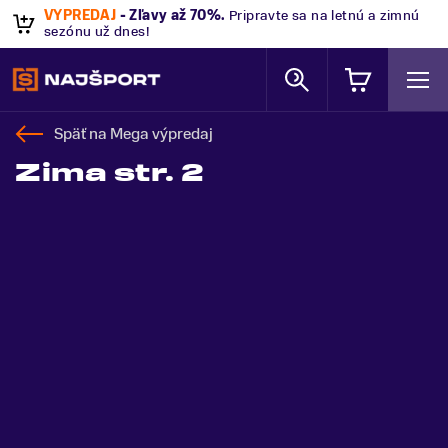
VÝPREDAJ
- Zľavy až 70%
.
Pripravte sa na letnú a zimnú
sezónu už dnes!
Späť na
Mega výpredaj
Zima str. 2