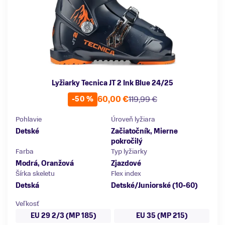
Lyžiarky Tecnica JT 2 Ink Blue 24/25
60,00 €
119,99 €
-50 %
Pohlavie
Úroveň lyžiara
Detské
Začiatočník, Mierne
pokročilý
Farba
Typ lyžiarky
Modrá, Oranžová
Zjazdové
Šírka skeletu
Flex index
Detská
Detské/Juniorské (10-60)
Veľkosť
EU 29 2/3 (MP 185)
EU 35 (MP 215)