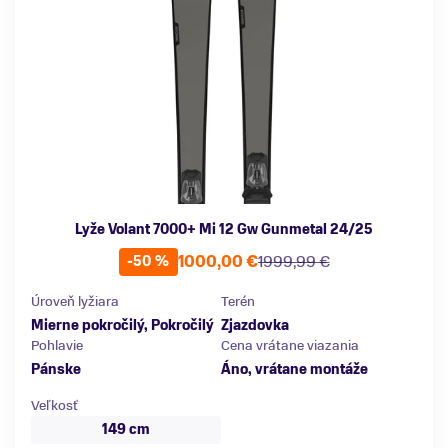
Lyže Volant 7000+ Mi 12 Gw Gunmetal 24/25
1000,00 €
1999,99 €
-50 %
Úroveň lyžiara
Terén
Mierne pokročilý
,
Pokročilý
Zjazdovka
Pohlavie
Cena vrátane viazania
Pánske
Áno, vrátane montáže
Veľkosť
149 cm