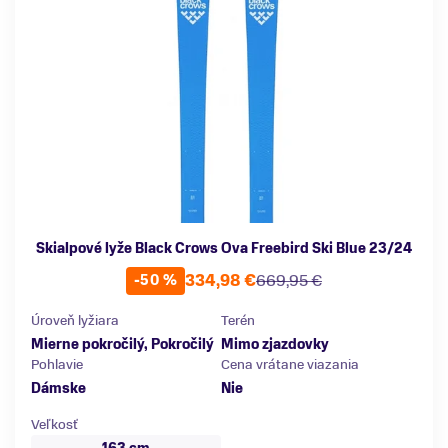
Skialpové lyže Black Crows Ova Freebird Ski Blue 23/24
334,98 €
669,95 €
-50 %
Úroveň lyžiara
Terén
Mierne pokročilý, Pokročilý
Mimo zjazdovky
Pohlavie
Cena vrátane viazania
Dámske
Nie
Veľkosť