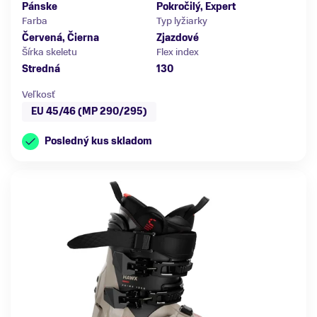
Pánske
Pokročilý, Expert
Farba
Typ lyžiarky
Červená, Čierna
Zjazdové
Šírka skeletu
Flex index
Stredná
130
Veľkosť
EU 45/46 (MP 290/295)
Posledný kus skladom