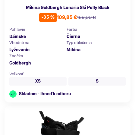
Mikina Goldbergh Lunaria Ski Pully Black
109,85 €
169,00 €
-35 %
Pohlavie
Farba
Dámske
Čierna
Vhodné na
Typ oblečenia
Lyžovanie
Mikina
Značka
Goldbergh
Veľkosť
XS
S
Skladom - Ihneď k odberu