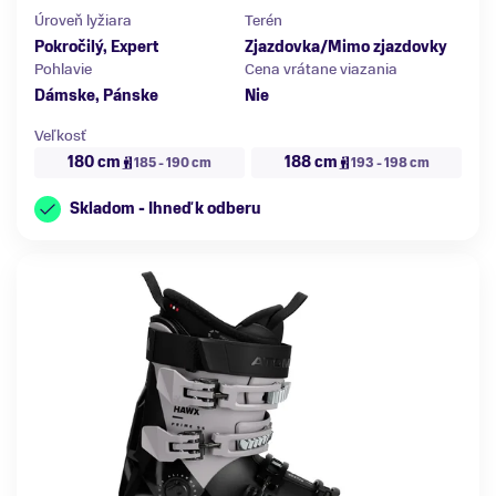
Úroveň lyžiara
Terén
Pokročilý
,
Expert
Zjazdovka/Mimo zjazdovky
Pohlavie
Cena vrátane viazania
Dámske, Pánske
Nie
Veľkosť
180 cm
188 cm
185 - 190 cm
193 - 198 cm
Skladom - Ihneď k odberu