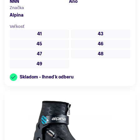
NNN
Áno
Značka
Alpina
Veľkosť
41
43
45
46
47
48
49
Skladom - Ihneď k odberu