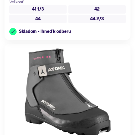
Veľkosť
41 1/3
42
44
44 2/3
Skladom - Ihneď k odberu