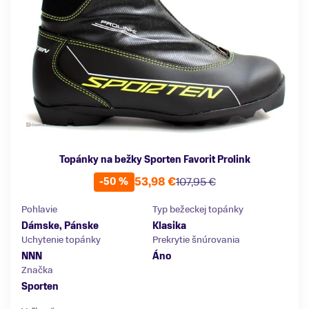
Topánky na bežky Sporten Favorit Prolink
53,98 €
107,95 €
-50 %
Pohlavie
Typ bežeckej topánky
Dámske, Pánske
Klasika
Uchytenie topánky
Prekrytie šnúrovania
NNN
Áno
Značka
Sporten