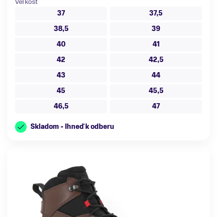
Veľkosť
37
37,5
38,5
39
40
41
42
42,5
43
44
45
45,5
46,5
47
Skladom - Ihneď k odberu