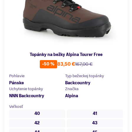
Topánky na bežky Alpina Tourer Free
83,50 €
167,00 €
-50 %
Pohlavie
Typ bežeckej topánky
Pánske
Backcountry
Uchytenie topánky
Značka
NNN Backcountry
Alpina
Veľkosť
40
41
42
43