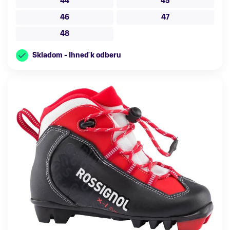
44
45
46
47
48
Skladom - Ihneď k odberu