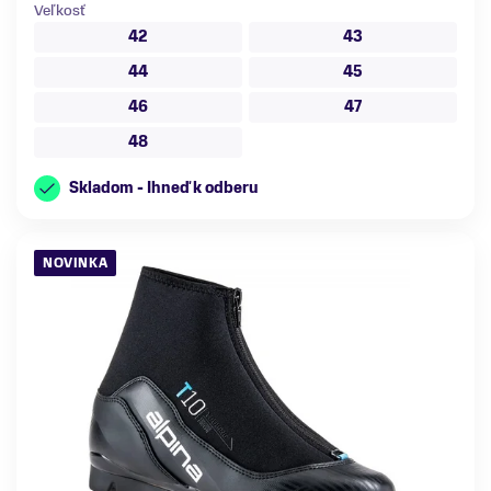
Veľkosť
42
43
44
45
46
47
48
Skladom - Ihneď k odberu
NOVINKA