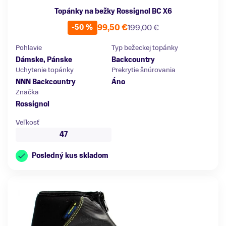
Topánky na bežky Rossignol BC X6
99,50 €
199,00 €
-50 %
Pohlavie
Typ bežeckej topánky
Dámske, Pánske
Backcountry
Uchytenie topánky
Prekrytie šnúrovania
NNN Backcountry
Áno
Značka
Rossignol
Veľkosť
47
Posledný kus skladom