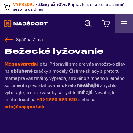
VÝPREDAJ
- Zľavy až 70%
.
Pripravte sa na letnú a zimnú
sezónu už dnes!
Späť na
Zima
Bežecké lyžovanie
Mega výpredaj
je tu! Pripravili sme pre vás množstvo zliav
na
obľúbené
značky a modely. Čistíme sklady a preto tu
máme pre vás finálny výpredaj širokého zimného a letného
sortimentu pred sťahovaním. Preto
neváhajte
a rýchlo
vyberajte, pretože zásoby sa rýchlo
míňajú
. Neváhajte
kontaktovať na
+421 220 924 810
alebo na
info@najsport.sk
.