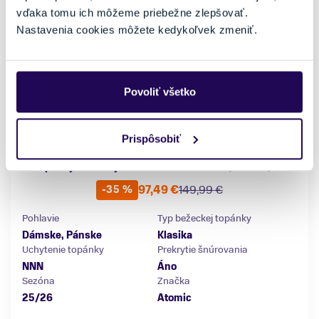
vďaka tomu ich môžeme priebežne zlepšovať.
Nastavenia cookies môžete kedykoľvek zmeniť.
Povoliť všetko
Prispôsobiť
Topánky na bežky Atomic Savor 35 Black/Red 25/26
97,49 €
149,99 €
-35 %
Pohlavie
Typ bežeckej topánky
Dámske, Pánske
Klasika
Uchytenie topánky
Prekrytie šnúrovania
NNN
Áno
Sezóna
Značka
25/26
Atomic