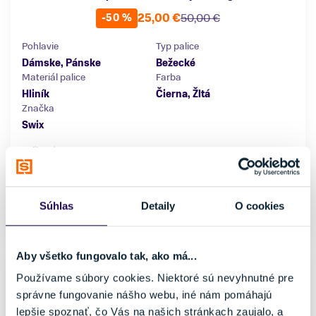
25,00 €
50,00 €
-50 %
Pohlavie
Typ palice
Dámske, Pánske
Bežecké
Materiál palice
Farba
Hliník
Čierna, Žltá
Značka
Swix
Veľkosť
140 cm
145 cm
150 cm
155 cm
Súhlas
Detaily
O cookies
Skladom - Ihneď k odberu
Aby všetko fungovalo tak, ako má...
Používame súbory cookies. Niektoré sú nevyhnutné pre
správne fungovanie nášho webu, iné nám pomáhajú
lepšie spoznať, čo Vás na našich stránkach zaujalo, a