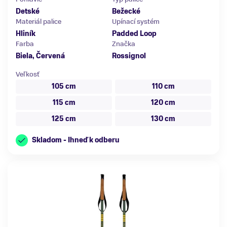
Detské
Bežecké
Materiál palice
Upínací systém
Hliník
Padded Loop
Farba
Značka
Biela, Červená
Rossignol
Veľkosť
105 cm
110 cm
115 cm
120 cm
125 cm
130 cm
Skladom - Ihneď k odberu