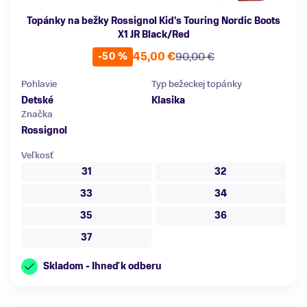
Topánky na bežky Rossignol Kid's Touring Nordic Boots
X1 JR Black/Red
45,00 €
90,00 €
-50 %
Pohlavie
Typ bežeckej topánky
Detské
Klasika
Značka
Rossignol
Veľkosť
31
32
33
34
35
36
37
Skladom - Ihneď k odberu