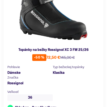
Topánky na bežky Rossignol XC 3 FW 25/26
72,50 €
145,00 €
-50 %
Pohlavie
Typ bežeckej topánky
Dámske
Klasika
Značka
Rossignol
Veľkosť
36