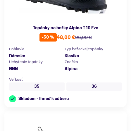
Topánky na bežky Alpina T 10 Eve
48,00 €
96,00 €
-50 %
Pohlavie
Typ bežeckej topánky
Dámske
Klasika
Uchytenie topánky
Značka
NNN
Alpina
Veľkosť
35
36
Skladom - Ihneď k odberu