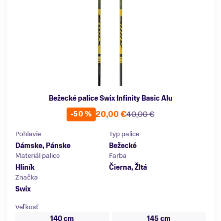
Bežecké palice Swix Infinity Basic Alu
20,00 €
40,00 €
-50 %
Pohlavie
Typ palice
Dámske, Pánske
Bežecké
Materiál palice
Farba
Hliník
Čierna, Žltá
Značka
Swix
Veľkosť
140 cm
145 cm