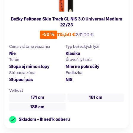
Bežky Peltonen Skin Track CL NIS 3.0 Universal Medium
22/23
115,50 €
231,00 €
-50 %
Cena vrátane viazania
Typ bežeckých lyží
Nie
Klasika
Terén
Úroveň lyžiara
Stopa aj mimo stopy
Mierne pokročilý
Stúpacia zóna
Podložka
Stúpací pás
NIS
Veľkosť
174 cm
181 cm
188 cm
Skladom - Ihneď k odberu