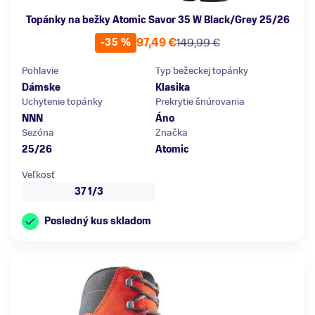
Topánky na bežky Atomic Savor 35 W Black/Grey 25/26
97,49 €
149,99 €
-35 %
Pohlavie
Typ bežeckej topánky
Dámske
Klasika
Uchytenie topánky
Prekrytie šnúrovania
NNN
Áno
Sezóna
Značka
25/26
Atomic
Veľkosť
37 1/3
Posledný kus skladom