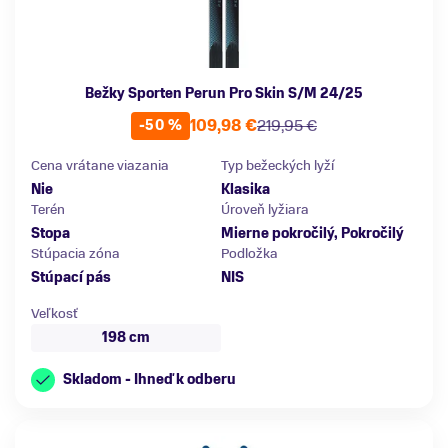
Bežky Sporten Perun Pro Skin S/M 24/25
109,98 €
219,95 €
-50 %
Cena vrátane viazania
Typ bežeckých lyží
Nie
Klasika
Terén
Úroveň lyžiara
Stopa
Mierne pokročilý, Pokročilý
Stúpacia zóna
Podložka
Stúpací pás
NIS
Veľkosť
198 cm
Skladom - Ihneď k odberu