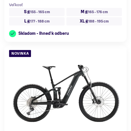
Veľkosť
S
M
155 - 165 cm
165 - 176 cm
L
XL
177 - 188 cm
188 - 195 cm
Skladom - Ihneď k odberu
NOVINKA