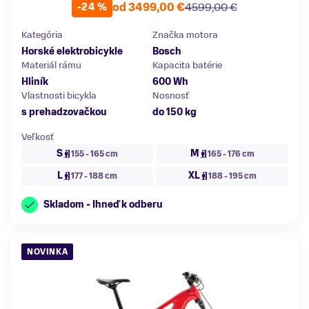
od 3499,00 €
4599,00 €
-24 %
Kategória
Značka motora
Horské elektrobicykle
Bosch
Materiál rámu
Kapacita batérie
Hliník
600 Wh
Vlastnosti bicykla
Nosnosť
s prehadzovačkou
do 150 kg
Veľkosť
S
M
155 - 165 cm
165 - 176 cm
L
XL
177 - 188 cm
188 - 195 cm
Skladom - Ihneď k odberu
NOVINKA