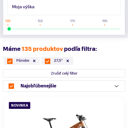
Moja výška
135
155
175
195
Máme
135 produktov
podľa filtra:
Pánske
27,5"
Zrušiť celý filter
Najobľúbenejšie
NOVINKA