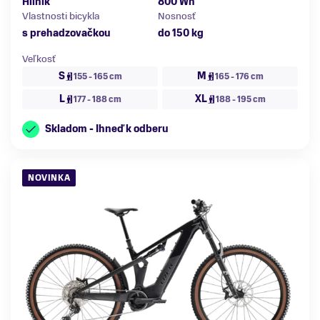
Hliník
800 Wh
Vlastnosti bicykla
Nosnosť
s prehadzovačkou
do 150 kg
Veľkosť
S
M
155 - 165 cm
165 - 176 cm
L
XL
177 - 188 cm
188 - 195 cm
Skladom - Ihneď k odberu
NOVINKA