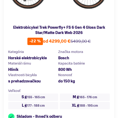
Elektrobicykel Trek Powerfly+ FS 6 Gen 4 Gloss Dark
Star/Matte Dark Web 2026
od 4299,00 €
5499,00 €
-22 %
Kategória
Značka motora
Horské elektrobicykle
Bosch
Materiál rámu
Kapacita batérie
Hliník
800 Wh
Vlastnosti bicykla
Nosnosť
s prehadzovačkou
do 150 kg
Veľkosť
S
M
155 - 165 cm
165 - 176 cm
L
XL
177 - 188 cm
188 - 195 cm
Skladom - Ihneď k odberu