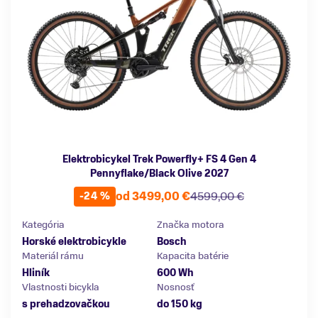
Elektrobicykel Trek Powerfly+ FS 4 Gen 4
Pennyflake/Black Olive 2027
od 3499,00 €
4599,00 €
-24 %
Kategória
Značka motora
Horské elektrobicykle
Bosch
Materiál rámu
Kapacita batérie
Hliník
600 Wh
Vlastnosti bicykla
Nosnosť
s prehadzovačkou
do 150 kg