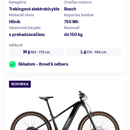
Kategória
Značka motora
Trekingové elektrobicykle
Bosch
Materiál rámu
Kapacita batérie
Hliník
750 Wh
Vlastnosti bicykla
Nosnosť
s prehadzovačkou
do 150 kg
Veľkosť
M
L
162 - 175 cm
170 - 184 cm
Skladom - Ihneď k odberu
NOVINKA