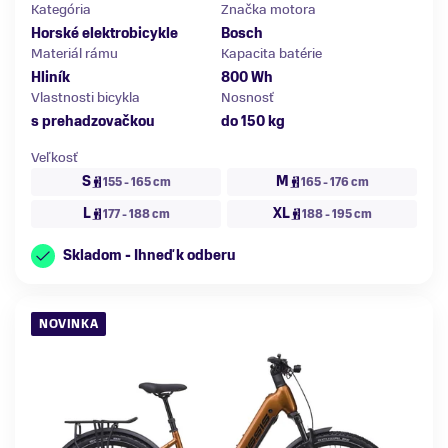
Kategória
Značka motora
Horské elektrobicykle
Bosch
Materiál rámu
Kapacita batérie
Hliník
800 Wh
Vlastnosti bicykla
Nosnosť
s prehadzovačkou
do 150 kg
Veľkosť
S
M
155 - 165 cm
165 - 176 cm
L
XL
177 - 188 cm
188 - 195 cm
Skladom - Ihneď k odberu
NOVINKA