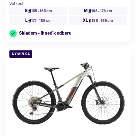
Veľkosť
S
M
155 - 165 cm
165 - 176 cm
L
XL
177 - 188 cm
188 - 195 cm
Skladom - Ihneď k odberu
NOVINKA