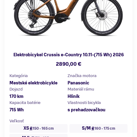
Elektrobicykel Crussis e-Country 10.11-(715 Wh) 2026
2890,00 €
Kategória
Značka motora
Mestské elektrobicykle
Panasonic
Dojazd
Materiál rámu
170 km
Hliník
Kapacita batérie
Vlastnosti bicykla
715 Wh
s prehadzovačkou
Veľkosť
XS
S/M
150 - 165 cm
160 - 175 cm