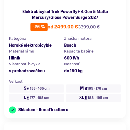
Elektrobicykel Trek Powerfly+ 4 Gen 5 Matte
Mercury/Gloss Power Surge 2027
od 2499,00 €
3399,00 €
-26 %
Kategória
Značka motora
Horské elektrobicykle
Bosch
Materiál rámu
Kapacita batérie
Hliník
600 Wh
Vlastnosti bicykla
Nosnosť
s prehadzovačkou
do 150 kg
Veľkosť
S
M
155 - 165 cm
165 - 176 cm
L
XL
177 - 188 cm
188 - 195 cm
Skladom - Ihneď k odberu