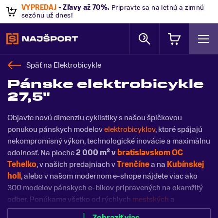
VÝPREDAJ
- Zľavy až 70%
.
Pripravte sa na letnú a zimnú
sezónu už dnes!
Späť na
Elektrobicykle
Pánske elektrobicykle
27,5"
Objavte novú dimenziu cyklistiky s našou špičkovou
ponukou pánskych modelov
elektrobicyklov
, ktoré spájajú
nekompromisný výkon, technologické inovácie a maximálnu
odolnosť. Na ploche
2 000 m² v
bratislavskom OC
Tehelko
, v našich predajniach v
Trenčíne
a na
Kubínskej
holi
, alebo v našom modernom e-shope nájdete viac ako
300 modelov pánskych e-bikov pripravených na okamžitý
odber. Ponúkame všetko od rýchlych
mestských
a
krosových modelov
na každodenné dochádzanie až po