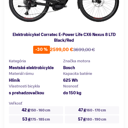
Elektrobicykel Corratec E-Power Life CX6 Nexus 8 LTD
Black/Red
2599,00 €
3699,00 €
-30 %
Kategória
Značka motora
Mestské elektrobicykle
Bosch
Materiál rámu
Kapacita batérie
Hliník
625 Wh
Vlastnosti bicykla
Nosnosť
s prehadzovačkou
do 150 kg
Veľkosť
42
47
150 - 160 cm
160 - 170 cm
53
57
175 - 185 cm
180 - 190 cm