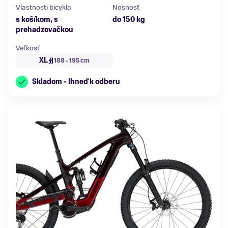
Vlastnosti bicykla
Nosnosť
s košíkom, s
do 150 kg
prehadzovačkou
Veľkosť
XL
188 - 195 cm
Skladom - Ihneď k odberu