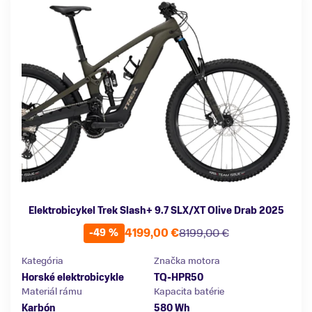
Elektrobicykel Trek Slash+ 9.7 SLX/XT Olive Drab 2025
4199,00 €
8199,00 €
-49 %
Kategória
Značka motora
Horské elektrobicykle
TQ-HPR50
Materiál rámu
Kapacita batérie
Karbón
580 Wh