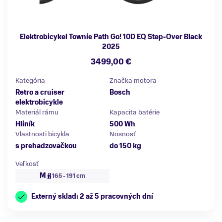
Elektrobicykel Townie Path Go! 10D EQ Step-Over Black
2025
3499,00 €
Kategória
Značka motora
Retro a cruiser
Bosch
elektrobicykle
Materiál rámu
Kapacita batérie
Hliník
500 Wh
Vlastnosti bicykla
Nosnosť
s prehadzovačkou
do 150 kg
Veľkosť
M
165 - 191 cm
Externý sklad: 2 až 5 pracovných dní