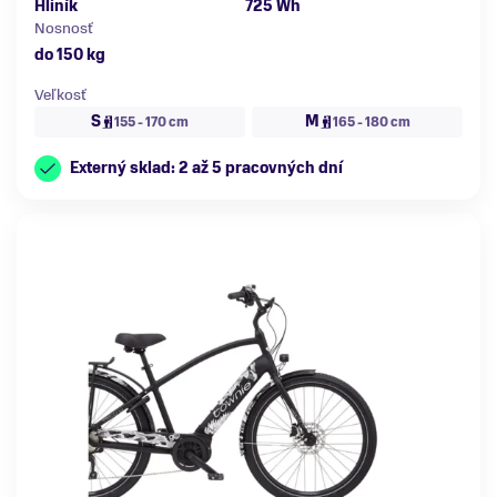
Hliník
725 Wh
Nosnosť
do 150 kg
Veľkosť
S
M
155 - 170 cm
165 - 180 cm
Externý sklad: 2 až 5 pracovných dní