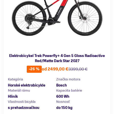
Elektrobicykel Trek Powerfly+ 4 Gen 5 Gloss Radioactive
Red/Matte Dark Star 2027
od 2499,00 €
3399,00 €
-26 %
Kategória
Značka motora
Horské elektrobicykle
Bosch
Materiál rámu
Kapacita batérie
Hliník
600 Wh
Vlastnosti bicykla
Nosnosť
s prehadzovačkou
do 150 kg