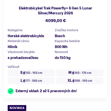
Elektrobicykel Trek Powerfly+ 6 Gen 5 Lunar
Silver/Mercury 2026
4099,00 €
Kategória
Značka motora
Horské elektrobicykle
Bosch
Materiál rámu
Kapacita batérie
Hliník
800 Wh
Vlastnosti bicykla
Nosnosť
s prehadzovačkou
do 150 kg
Veľkosť
S
M
155 - 165 cm
165 - 176 cm
L
XL
177 - 188 cm
188 - 195 cm
Externý sklad: 2 až 5 pracovných dní
NOVINKA