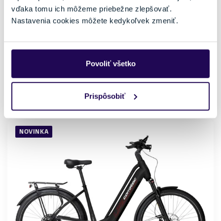
elektrobicykle
vďaka tomu ich môžeme priebežne zlepšovať.
Materiál rámu
Kapacita batérie
Nastavenia cookies môžete kedykoľvek zmeniť.
Hliník
500 Wh
Vlastnosti bicykla
Nosnosť
s prehadzovačkou
do 150 kg
Povoliť všetko
Veľkosť
M
165 - 191 cm
Prispôsobiť
Externý sklad: 2 až 5 pracovných dní
NOVINKA