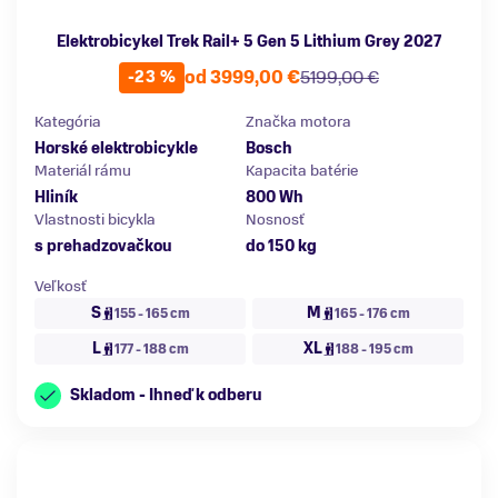
Elektrobicykel Trek Rail+ 5 Gen 5 Lithium Grey 2027
od 3999,00 €
5199,00 €
-23 %
Kategória
Značka motora
Horské elektrobicykle
Bosch
Materiál rámu
Kapacita batérie
Hliník
800 Wh
Vlastnosti bicykla
Nosnosť
s prehadzovačkou
do 150 kg
Veľkosť
S
M
155 - 165 cm
165 - 176 cm
L
XL
177 - 188 cm
188 - 195 cm
Skladom - Ihneď k odberu