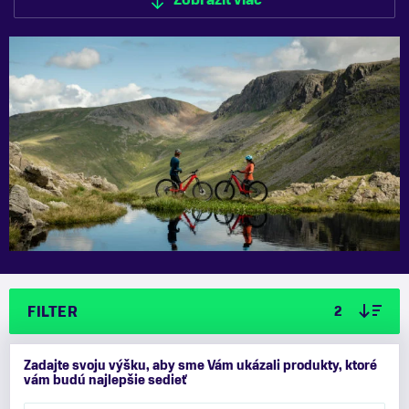
Zobraziť viac
robustné
celoodpružené e-MTB stroje
do najnáročnejšieho
horského terénu.
Zobraziť menej
FILTER
2
Zadajte svoju výšku, aby sme Vám ukázali produkty, ktoré
vám budú najlepšie sedieť