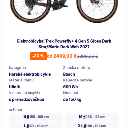
Elektrobicykel Trek Powerfly+ 4 Gen 5 Gloss Dark
Star/Matte Dark Web 2027
od 2499,00 €
3399,00 €
-26 %
Kategória
Značka motora
Horské elektrobicykle
Bosch
Materiál rámu
Kapacita batérie
Hliník
600 Wh
Vlastnosti bicykla
Nosnosť
s prehadzovačkou
do 150 kg
Veľkosť
S
M
155 - 165 cm
165 - 176 cm
L
XL
177 - 188 cm
188 - 195 cm