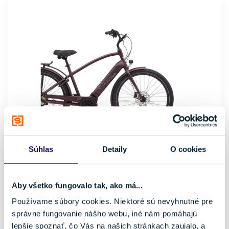
Súhlas
Detaily
O cookies
Elektrobicykel Electra Townie Path Go! 10D EQ Step-Over
Matte Oxblood 2025
Aby všetko fungovalo tak, ako má...
1399,00 €
3499,00 €
-60 %
Používame súbory cookies. Niektoré sú nevyhnutné pre
Kategória
Značka motora
správne fungovanie nášho webu, iné nám pomáhajú
Retro a cruiser
Bosch
lepšie spoznať, čo Vás na našich stránkach zaujalo, a