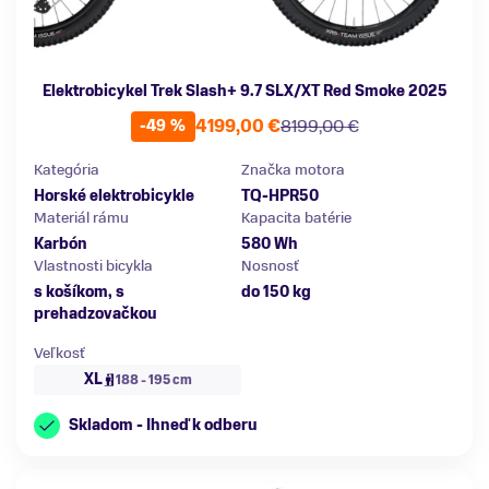
Elektrobicykel Trek Slash+ 9.7 SLX/XT Red Smoke 2025
4199,00 €
8199,00 €
-49 %
Kategória
Značka motora
Horské elektrobicykle
TQ-HPR50
Materiál rámu
Kapacita batérie
Karbón
580 Wh
Vlastnosti bicykla
Nosnosť
s košíkom, s
do 150 kg
prehadzovačkou
Veľkosť
XL
188 - 195 cm
Skladom - Ihneď k odberu