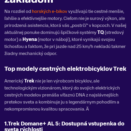
Na rozdiel od
horských e-bikov
využívajú tie cestné menšie,
ľahšie a efektívnejšie motory. Cieľom nie je surový výkon, ale
prirodzená asistencia, ktorá vás „postrčí“ v kopcoch. V našej
aktuálnej ponuke dominujú špičkové systémy
TQ
(stredový
motor) a
Hyena
(motor v náboji), ktoré vynikajú svojou
tichosťou a faktom, že pri jazde nad 25 km/h nekladú takmer
žiadny mechanický odpor.
Top modely cestných elektrobicyklov Trek
Americký
Trek
nie je len výrobcom bicyklov, ale
technologickým vizionárom, ktorý do svojich elektrických
cestných modelov prenáša víťaznú DNA z najslávnejších
pretekov sveta a kombinuje ju s legendárnym pohodlím a
nekompromisnou kvalitou spracovania. Ä
1.Trek Domane+ AL 5: Dostupná vstupenka do
sveta rýchlosti