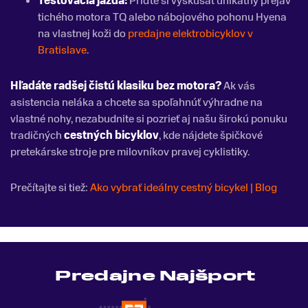
Testovacia jazda:
Príďte si vyskúšať unikátny prejav
tichého motora TQ alebo nábojového pohonu Hyena
na vlastnej koži do
predajne elektrobicyklov v
Bratislave
.
Hľadáte radšej čistú klasiku bez motora?
Ak vás
asistencia neláka a chcete sa spoľahnúť výhradne na
vlastné nohy, nezabudnite si pozrieť aj našu širokú ponuku
tradičných
cestných bicyklov
, kde nájdete špičkové
pretekárske stroje pre milovníkov pravej cyklistiky.
Prečítajte si tiež:
Ako vybrať ideálny cestný bicykel | Blog
Predajne Najšport