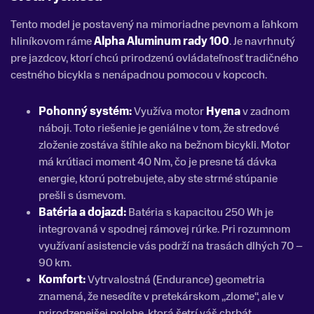
Tento model je postavený na mimoriadne pevnom a ľahkom
hliníkovom ráme
Alpha Aluminum rady 100
. Je navrhnutý
pre jazdcov, ktorí chcú prirodzenú ovládateľnosť tradičného
cestného bicykla s nenápadnou pomocou v kopcoch.
Pohonný systém:
Využíva motor
Hyena
v zadnom
náboji. Toto riešenie je geniálne v tom, že stredové
zloženie zostáva štíhle ako na bežnom bicykli. Motor
má krútiaci moment 40 Nm, čo je presne tá dávka
energie, ktorú potrebujete, aby ste strmé stúpanie
prešli s úsmevom.
Batéria a dojazd:
Batéria s kapacitou 250 Wh je
integrovaná v spodnej rámovej rúrke. Pri rozumnom
využívaní asistencie vás podrží na trasách dlhých 70 –
90 km.
Komfort:
Vytrvalostná (Endurance) geometria
znamená, že nesedíte v pretekárskom „zlome“, ale v
prirodzenejšej polohe, ktorá šetrí váš chrbát.