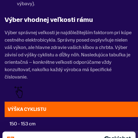
výbavy).
Výber vhodnej veľkosti rámu
Výber správnej veľkosti je najdôležitejším faktorom pri kúpe
cestného elektrobicykla. Správny posed ovplyvňuje nielen
váš výkon, ale hlavne zdravie vašich kĺbov a chrbta. Výber
závisí od výšky cyklistu a dĺžky nôh. Nasledujúca tabuľka je
orientačná – konkrétne veľkosti odporúčame vždy
konzultovať, nakoľko každý výrobca má špecifické
číslovanie.
VÝŠKA CYKLISTU
150 - 153 cm
153 - 158 cm