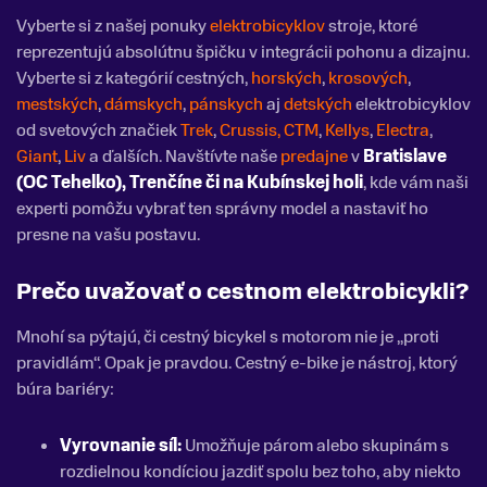
Vyberte si z našej ponuky
elektrobicyklov
stroje, ktoré
reprezentujú absolútnu špičku v integrácii pohonu a dizajnu.
Vyberte si z kategórií cestných,
horských
,
krosových
,
mestských
,
dámskych
,
pánskych
aj
detských
elektrobicyklov
od svetových značiek
Trek
,
Crussis,
CTM
,
Kellys
,
Electra
,
Giant
,
Liv
a ďalších.
Navštívte naše
predajne
v
Bratislave
(OC Tehelko)
,
Trenčíne
či
na Kubínskej holi
, kde vám naši
experti pomôžu vybrať ten správny model a nastaviť ho
presne na vašu postavu.
Prečo uvažovať o cestnom elektrobicykli?
Mnohí sa pýtajú, či cestný bicykel s motorom nie je „proti
pravidlám“. Opak je pravdou. Cestný e-bike je nástroj, ktorý
búra bariéry:
Vyrovnanie síl:
Umožňuje párom alebo skupinám s
rozdielnou kondíciou jazdiť spolu bez toho, aby niekto