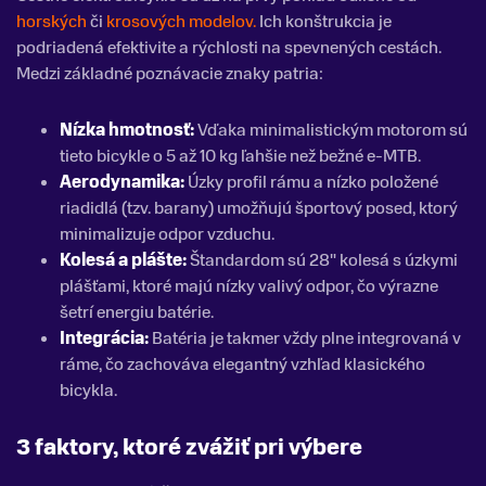
horských
či
krosových modelov.
Ich konštrukcia je
podriadená efektivite a rýchlosti na spevnených cestách.
Medzi základné poznávacie znaky patria:
Nízka hmotnosť:
Vďaka minimalistickým motorom sú
tieto bicykle o 5 až 10 kg ľahšie než bežné e-MTB.
Aerodynamika:
Úzky profil rámu a nízko položené
riadidlá (tzv. barany) umožňujú športový posed, ktorý
minimalizuje odpor vzduchu.
Kolesá a plášte:
Štandardom sú 28" kolesá s úzkymi
plášťami, ktoré majú nízky valivý odpor, čo výrazne
šetrí energiu batérie.
Integrácia:
Batéria je takmer vždy plne integrovaná v
ráme, čo zachováva elegantný vzhľad klasického
bicykla.
3 faktory, ktoré zvážiť pri výbere