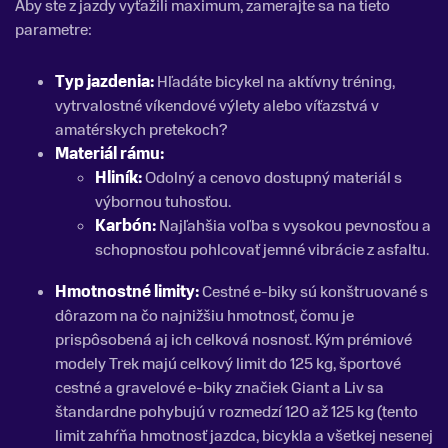
Aby ste z jazdy vyťažili maximum, zamerajte sa na tieto
parametre:
Typ jazdenia:
Hľadáte bicykel na aktívny tréning,
vytrvalostné víkendové výlety alebo víťazstvá v
amatérskych pretekoch?
Materiál rámu:
Hliník
:
Odolný a cenovo dostupný materiál s
výbornou tuhosťou.
Karbón
:
Najľahšia voľba s vysokou pevnosťou a
schopnosťou pohlcovať jemné vibrácie z asfaltu.
Hmotnostné limity:
Cestné e-biky sú konštruované s
dôrazom na čo najnižšiu hmotnosť, čomu je
prispôsobená aj ich celková nosnosť. Kým prémiové
modely Trek majú celkový limit do 125 kg, športové
cestné a gravelové e-biky značiek Giant a Liv sa
štandardne pohybujú v rozmedzí 120 až 125 kg (tento
limit zahŕňa hmotnosť jazdca, bicykla a všetkej nesenej