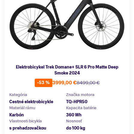
Elektrobicykel Trek Domane+ SLR 6 Pro Matte Deep
Smoke 2024
3999,00 €
8499,00 €
-53 %
Kategória
Značka motora
Cestné elektrobicykle
TQ-HPR50
Materiál rámu
Kapacita batérie
Karbón
360 Wh
Vlastnosti bicykla
Nosnosť
s prehadzovačkou
do 100 kg