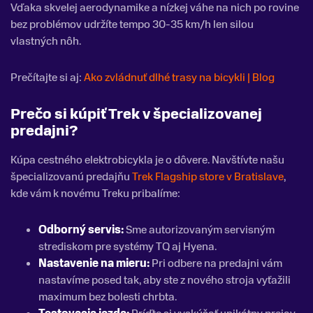
Vďaka skvelej aerodynamike a nízkej váhe na nich po rovine
bez problémov udržíte tempo 30-35 km/h len silou
vlastných nôh.
Prečítajte si aj:
Ako zvládnuť dlhé trasy na bicykli | Blog
Prečo si kúpiť Trek v špecializovanej
predajni?
Kúpa cestného elektrobicykla je o dôvere. Navštívte našu
špecializovanú predajňu
Trek Flagship store v Bratislave
,
kde vám k novému Treku pribalíme:
Odborný servis:
Sme autorizovaným servisným
strediskom pre systémy TQ aj Hyena.
Nastavenie na mieru
:
Pri odbere na predajni vám
nastavíme posed tak, aby ste z nového stroja vyťažili
maximum bez bolesti chrbta.