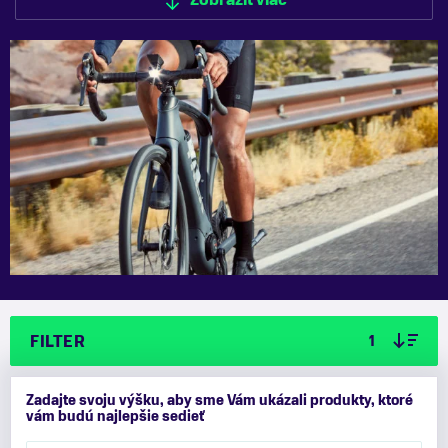
Zobraziť viac
Zobraziť menej
FILTER
1
Zadajte svoju výšku, aby sme Vám ukázali produkty, ktoré
vám budú najlepšie sedieť