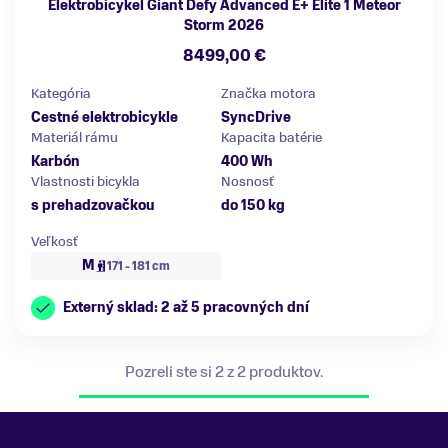
Elektrobicykel Giant Defy Advanced E+ Elite 1 Meteor
Storm 2026
8499,00 €
Kategória
Značka motora
Cestné elektrobicykle
SyncDrive
Materiál rámu
Kapacita batérie
Karbón
400 Wh
Vlastnosti bicykla
Nosnosť
s prehadzovačkou
do 150 kg
Veľkosť
M
171 - 181 cm
Externý sklad: 2 až 5 pracovných dní
Pozreli ste si 2 z 2 produktov.