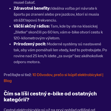
musel čakať.
Zdravotné benefity:
Ideálna voľba pri návrate k
športu po zranení alebo pre jazdcov, ktorí si musia
strážiť tepovú frekvenciu.
Väčší akčný rádius:
Tam, kde by ste na klasickej
„žiletke“ skončili po 60 km, vám e-bike otvorí cestu k
120-kilometrovým výletom.
Prirodzený pocit:
Moderné systémy sú nastavené
tak, aby vám pomáhali len vtedy, keď to potrebujete. Po
rovine nad 25 km/h idete „za svoje“ bez akéhokoľvek
odporu motora.
Prečítajte si tiež:
10 Dôvodov, prečo si kúpiť elektrobicykel |
Blog
Čím sa líši cestný e-bike od ostatných
kategórií?
Cestné elektrobicykle sú už na prvý pohľad odlišné od