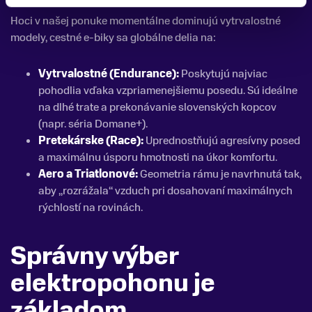
Hoci v našej ponuke momentálne dominujú vytrvalostné
modely, cestné e-biky sa globálne delia na:
Vytrvalostné (Endurance):
Poskytujú najviac
pohodlia vďaka vzpriamenejšiemu posedu. Sú ideálne
na dlhé trate a prekonávanie slovenských kopcov
(napr. séria Domane+).
Pretekárske (Race):
Uprednostňujú agresívny posed
a maximálnu úsporu hmotnosti na úkor komfortu.
Aero a Triatlonové:
Geometria rámu je navrhnutá tak,
aby „rozrážala“ vzduch pri dosahovaní maximálnych
rýchlostí na rovinách.
Správny výber
elektropohonu je
základom