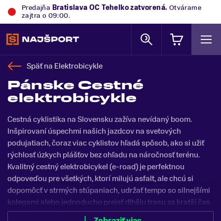
Predajňa
Bratislava OC Tehelko
zatvorená.
Otvárame
zajtra o 09:00.
Späť na
Elektrobicykle
Pánske Cestné
elektrobicykle
Cestná cyklistika na Slovensku zažíva nevídaný boom.
Inšpirovaní úspechmi našich jazdcov na svetových
podujatiach, čoraz viac cyklistov hľadá spôsob, ako si užiť
rýchlosť úzkych plášťov bez ohľadu na náročnosť terénu.
Kvalitný cestný elektrobicykel (e-road) je perfektnou
odpoveďou pre všetkých, ktorí milujú asfalt, ale chcú si
dopomôcť v strmých stúpaniach, udržať tempo so silnejšími
kolegami alebo jednoducho prejsť dlhšiu trasu za kratší čas.