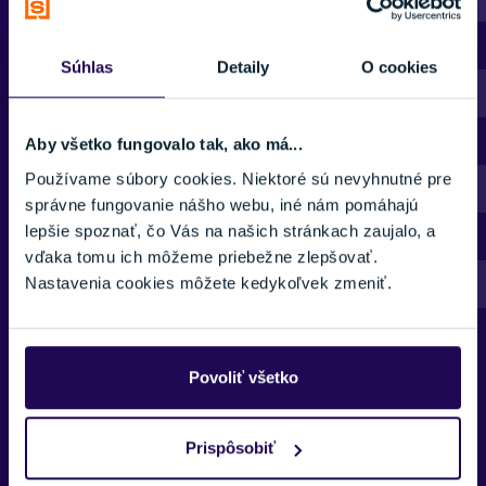
158 - 163 cm
Súhlas
Detaily
O cookies
163 - 168 cm
168 - 174 cm
Aby všetko fungovalo tak, ako má...
Používame súbory cookies. Niektoré sú nevyhnutné pre
180 - 185 cm
správne fungovanie nášho webu, iné nám pomáhajú
lepšie spoznať, čo Vás na našich stránkach zaujalo, a
185 - 190 cm
vďaka tomu ich môžeme priebežne zlepšovať.
185 - 190 cm
Nastavenia cookies môžete kedykoľvek zmeniť.
190 - 195 cm
Povoliť všetko
Prečítajte si tiež:
Ako vybrať správnu veľkosť cestného
bicykla
Prispôsobiť
Rozdelenie podľa štýlu jazdy