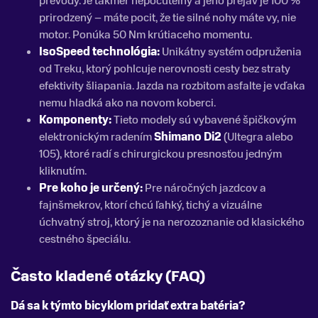
prevody. Je takmer nepočuteľný a jeho prejav je 100 %
prirodzený – máte pocit, že tie silné nohy máte vy, nie
motor. Ponúka 50 Nm krútiaceho momentu.
IsoSpeed technológia:
Unikátny systém odpruženia
od Treku, ktorý pohlcuje nerovnosti cesty bez straty
efektivity šliapania. Jazda na rozbitom asfalte je vďaka
nemu hladká ako na novom koberci.
Komponenty:
Tieto modely sú vybavené špičkovým
elektronickým radením
Shimano Di2
(Ultegra alebo
105), ktoré radí s chirurgickou presnosťou jedným
kliknutím.
Pre koho je určený:
Pre náročných jazdcov a
fajnšmekrov, ktorí chcú ľahký, tichý a vizuálne
úchvatný stroj, ktorý je na nerozoznanie od klasického
cestného špeciálu.
Často kladené otázky (FAQ)
Dá sa k týmto bicyklom pridať extra batéria?