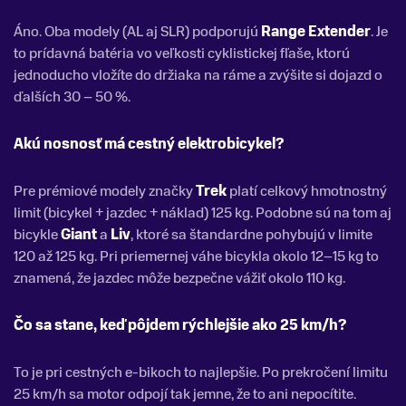
Áno. Oba modely (AL aj SLR) podporujú
Range Extender
. Je
to prídavná batéria vo veľkosti cyklistickej fľaše, ktorú
jednoducho vložíte do držiaka na ráme a zvýšite si dojazd o
ďalších 30 – 50 %.
Akú nosnosť má cestný elektrobicykel?
Pre prémiové modely značky
Trek
platí celkový hmotnostný
limit (bicykel + jazdec + náklad) 125 kg. Podobne sú na tom aj
bicykle
Giant
a
Liv
, ktoré sa štandardne pohybujú v limite
120 až 125 kg. Pri priemernej váhe bicykla okolo 12–15 kg to
znamená, že jazdec môže bezpečne vážiť okolo 110 kg.
Čo sa stane, keď pôjdem rýchlejšie ako 25 km/h?
To je pri cestných e-bikoch to najlepšie. Po prekročení limitu
25 km/h sa motor odpojí tak jemne, že to ani nepocítite.