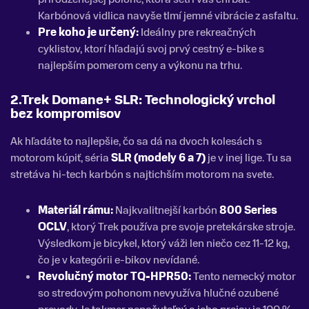
Karbónová vidlica navyše tlmí jemné vibrácie z asfaltu.
Pre koho je určený:
Ideálny pre rekreačných
cyklistov, ktorí hľadajú svoj prvý cestný e-bike s
najlepším pomerom ceny a výkonu na trhu.
2.Trek Domane+ SLR: Technologický vrchol
bez kompromisov
Ak hľadáte to najlepšie, čo sa dá na dvoch kolesách s
motorom kúpiť, séria
SLR (modely 6 a 7)
je v inej lige. Tu sa
stretáva hi-tech karbón s najtichším motorom na svete.
Materiál rámu:
Najkvalitnejší karbón
800 Series
OCLV
, ktorý Trek používa pre svoje pretekárske stroje.
Výsledkom je bicykel, ktorý váži len niečo cez 11-12 kg,
čo je v kategórii e-bikov nevídané.
Revolučný motor TQ-HPR50:
Tento nemecký motor
so stredovým pohonom nevyužíva hlučné ozubené