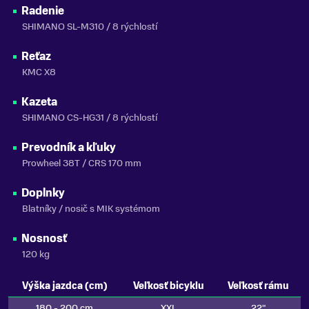
Radenie
SHIMANO SL-M310 / 8 rýchlostí
Reťaz
KMC X8
Kazeta
SHIMANO CS-HG31 / 8 rýchlostí
Prevodník a kľuky
Prowheel 38T / CRS 170 mm
Doplnky
Blatníky / nosič s MIK systémom
Nosnosť
120 kg
Výška jazdca (cm)
Veľkosť bicyklu
Veľkosť rámu
180 - 200 cm
XXL
22"