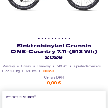
Elektrobicykel Crussis
ONE-Country 7.11-(513 Wh)
2026
Mestský
Unisex
Hliníkový
513 Wh
s prehadzovačkou
do 150 kg
130 km
Crussis
Cena s DPH
0,00 €
VYBERTE SI VEĽKOSŤ