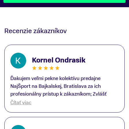
Recenzie zákazníkov
Kornel Ondrasik
Ďakujem veľmi pekne kolektívu predajne
NajŠport na Bajkalskej, Bratislava za ich
profesionálny prístup k zákazníkom; Zvlášť
ďakujem špecialistovi Martinovi Gunišovi za
Čítať viac
jeho odbornú pomoc pri kúpe nových lyží a
lyžiarskej obuvi, ako aj prilby.. všetko značka
Atomic; Pán Martin Guniš mi svojou