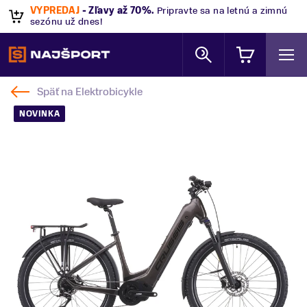
VÝPREDAJ
- Zľavy až 70%
.
Pripravte sa na letnú a zimnú
sezónu už dnes!
Späť na
Elektrobicykle
NOVINKA