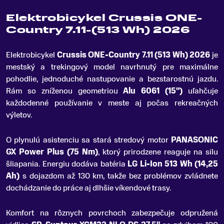
Elektrobicykel Crussis ONE-
Country 7.11-(513 Wh) 2026
Elektrobicykel
Crussis ONE-Country 7
.
11 (513 Wh) 2026
je
mestský a trekingový model navrhnutý pre maximálne
pohodlie, jednoduché nastupovanie a bezstarostnú jazdu.
Rám so zníženou geometriou
Alu 6061 (15")
uľahčuje
každodenné používanie v meste aj počas rekreačných
výletov.
O plynulú asistenciu sa stará stredový motor
PANASONIC
GX Power Plus (75 Nm)
, ktorý prirodzene reaguje na silu
šliapania. Energiu dodáva batéria
LG Li-Ion 513 Wh (14,25
Ah)
s dojazdom až 130 km, takže bez problémov zvládnete
dochádzanie do práce aj dlhšie víkendové trasy.
Komfort na rôznych povrchoch zabezpečuje odpružená