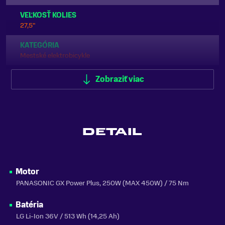
VEĽKOSŤ KOLIES
27,5"
KATEGÓRIA
Mestské elektrobicykle
ODPRUŽENIE
Zobraziť viac
Predné odpruženie (Hardtail)
FARBA
Čierna
DETAIL
MATERIÁL RÁMU
Hliník
ODNÍMATEĽNÁ BATÉRIA
Motor
Áno
PANASONIC GX Power Plus, 250W (MAX 450W) / 75 Nm
DOJAZD
Batéria
130 km
LG Li-Ion 36V / 513 Wh (14,25 Ah)