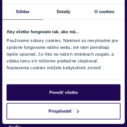
SCHWALBE Johnny Watts LR Performance 27,5 x 2,35
Súhlas
Detaily
O cookies
Predná brzda
SHIMANO BR-MT200 / hydraulická / 180 mm
Aby všetko fungovalo tak, ako má...
Zadná brzda
SHIMANO BR-MT200 / hydraulická / 160 mm
Používame súbory cookies. Niektoré sú nevyhnutné pre
správne fungovanie nášho webu, iné nám pomáhajú
Riadidlá
lepšie spoznať, čo Vás na našich stránkach zaujalo, a
CRUSSIS AL 31,8 mm / šírka 680 mm
vďaka tomu ich môžeme priebežne zlepšovať.
Nastavenia cookies môžete kedykoľvek zmeniť.
Predstavec
CRUSSIS AL 60 mm / 15°
Gripy
Povoliť všetko
CRUSSIS / ergonomické / s objímkou
Hlavové zloženie
Prispôsobiť
SEMI 1 1/8"