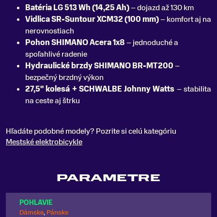
Batéria LG 513 Wh (14,25 Ah)
– dojazd až 130 km
Vidlica SR-Suntour XCM32 (100 mm)
– komfort aj na
nerovnostiach
Pohon SHIMANO Acera 1x8
– jednoduché a
spoľahlivé radenie
Hydraulické brzdy SHIMANO BR-MT200
–
bezpečný brzdný výkon
27,5" kolesá + SCHWALBE Johnny Watts
– stabilita
na ceste aj štrku
Hľadáte podobné modely? Pozrite si celú kategóriu
Mestské elektrobicykle
PARAMETRE
POHLAVIE
Dámske
,
Pánske