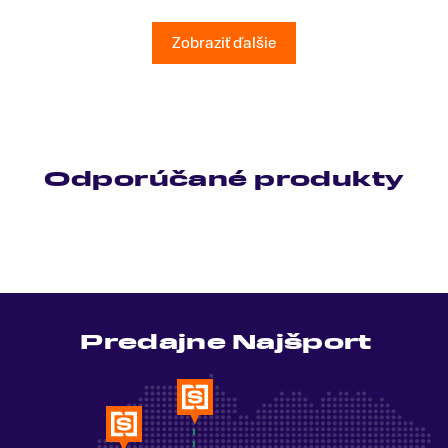
všetky moje otázky odpovedal bez zaváhania.
Ešte raz ďakujem.
Zobraziť ďalšie
Odporúčané produkty
Predajne Najšport