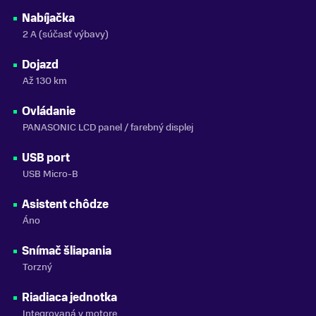
KAPACITA BATÉRIE
513 Wh
Nabíjačka
2 A (súčasť výbavy)
ZNAČKA MOTORA
Panasonic
Dojazd
Až 130 km
VLASTNOSTI BICYKLA
s prehadzovačkou
Ovládanie
PANASONIC LCD panel / farebný displej
NOSNOSŤ
do 150 kg
USB port
SEZÓNA
USB Micro-B
2026
Asistent chôdze
ZNAČKA
Áno
Crussis
Snímač šliapania
Zobraziť menej
Torzný
Riadiaca jednotka
Integrovaná v motore