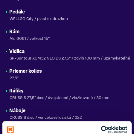
Pedále
WELLGO City / plast s odrazkou
Rám
Alu 6061 / veľkosť 15"
Vidlica
SR-Suntour XCM32 NLO DS 27,5" / zdvih 100 mm / uzamykateľná
Priemer kolies
27,5"
Ráfiky
CRUSSIS 27,5" disc / dvojstenné / vložkované / 30 mm
Náboje
CRUSSIS disc / venčekové ložiská / 32D
Plášte