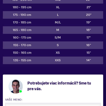
180 - 195 cm
XL
21"
175 - 190 cm
L
20"
170 - 185 cm
M/L
19"
165 - 180 cm
M
18"
160 - 175 cm
S/M
17"
155 - 170 cm
S
16"
150 - 165 cm
XS
15"
135 - 155 cm
XXS
14"
Potrebujete viac informácii? Sme tu
pre vás.
VAŠE MENO: