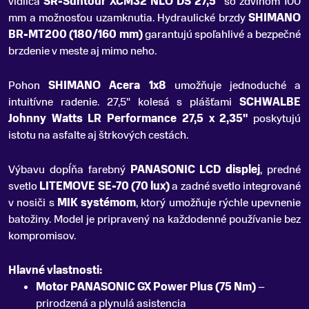
vidlica
SR-Suntour XCM32 NLO DS 27,5"
so zdvihom 100
mm a možnosťou uzamknutia. Hydraulické brzdy
SHIMANO
BR-MT200 (180/160 mm)
garantujú spoľahlivé a bezpečné
brzdenie v meste aj mimo neho.
Pohon
SHIMANO Acera 1x8
umožňuje jednoduché a
intuitívne radenie. 27,5" kolesá s plášťami
SCHWALBE
Johnny Watts LR Performance 27,5 x 2,35"
poskytujú
istotu na asfalte aj štrkových cestách.
Výbavu dopĺňa farebný
PANASONIC LCD displej
, predné
svetlo
LITEMOVE SE-70 (70 lux)
a zadné svetlo integrované
v nosiči s
MIK systémom
, ktorý umožňuje rýchle upevnenie
batožiny. Model je pripravený na každodenné používanie bez
kompromisov.
Hlavné vlastnosti:
Motor PANASONIC GX Power Plus (75 Nm)
–
prirodzená a plynulá asistencia