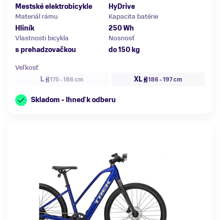
Mestské elektrobicykle
HyDrive
Materiál rámu
Kapacita batérie
Hliník
250 Wh
Vlastnosti bicykla
Nosnosť
s prehadzovačkou
do 150 kg
Veľkosť
L
XL
175 - 186 cm
186 - 197 cm
Skladom - Ihneď k odberu