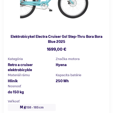
Elektrobicykel Electra Cruiser Go! Step-Thru Bora Bora
Blue 2025
1699,00 €
Kategória
Značka motora
Retro a cruiser
Hyena
elektrobicykle
Materiál rámu
Kapacita batérie
Hliník
250 Wh
Nosnosť
do 150 kg
Veľkosť
M
158 - 185 cm