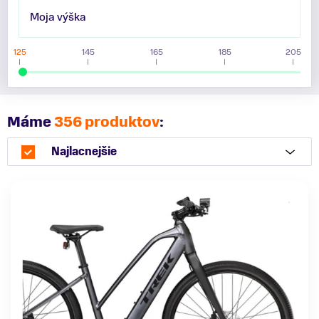
Moja výška
125
145
165
185
205
Máme
356 produktov
:
Najlacnejšie