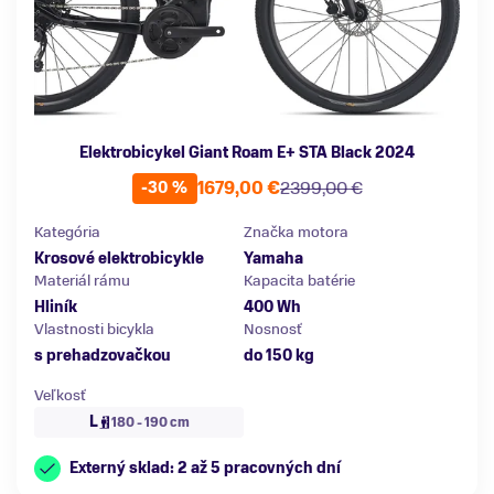
Elektrobicykel Giant Roam E+ STA Black 2024
1679,00 €
2399,00 €
-30 %
Kategória
Značka motora
Krosové elektrobicykle
Yamaha
Materiál rámu
Kapacita batérie
Hliník
400 Wh
Vlastnosti bicykla
Nosnosť
s prehadzovačkou
do 150 kg
Veľkosť
L
180 - 190 cm
Externý sklad: 2 až 5 pracovných dní