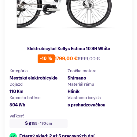
Elektrobicykel Kellys Estima 10 SH White
1799,00 €
1999,00 €
-10 %
Kategória
Značka motora
Mestské elektrobicykle
Shimano
Dojazd
Materiál rámu
110 Km
Hliník
Kapacita batérie
Vlastnosti bicykla
504 Wh
s prehadzovačkou
Veľkosť
S
155 - 170 cm
Externý sklad: 2 až 5 pracovných dní