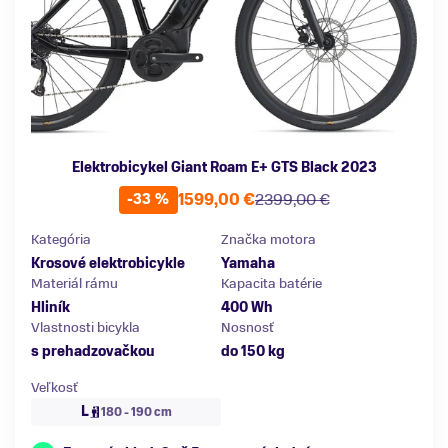
Elektrobicykel Giant Roam E+ GTS Black 2023
1599,00 €
2399,00 €
-33 %
Kategória
Značka motora
Krosové elektrobicykle
Yamaha
Materiál rámu
Kapacita batérie
Hliník
400 Wh
Vlastnosti bicykla
Nosnosť
s prehadzovačkou
do 150 kg
Veľkosť
L
180 - 190 cm