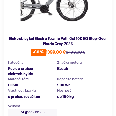
Elektrobicykel Electra Townie Path Go! 10D EQ Step-Over
Nardo Grey 2025
1399,00 €
3499,00 €
-60 %
Kategória
Značka motora
Retro a cruiser
Bosch
elektrobicykle
Materiál rámu
Kapacita batérie
Hliník
500 Wh
Vlastnosti bicykla
Nosnosť
s prehadzovačkou
do 150 kg
Veľkosť
M
165 - 191 cm