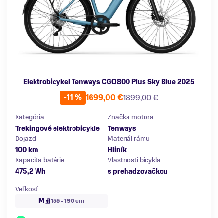
Elektrobicykel Tenways CGO800 Plus Sky Blue 2025
1699,00 €
1899,00 €
-11 %
Kategória
Značka motora
Trekingové elektrobicykle
Tenways
Dojazd
Materiál rámu
100 km
Hliník
Kapacita batérie
Vlastnosti bicykla
475,2 Wh
s prehadzovačkou
Veľkosť
M
155 - 190 cm