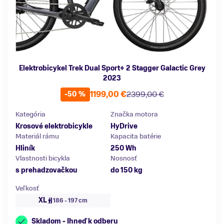
Elektrobicykel Trek Dual Sport+ 2 Stagger Galactic Grey
2023
1199,00 €
2399,00 €
-50 %
Kategória
Značka motora
Krosové elektrobicykle
HyDrive
Materiál rámu
Kapacita batérie
Hliník
250 Wh
Vlastnosti bicykla
Nosnosť
s prehadzovačkou
do 150 kg
Veľkosť
XL
186 - 197 cm
Skladom - Ihneď k odberu