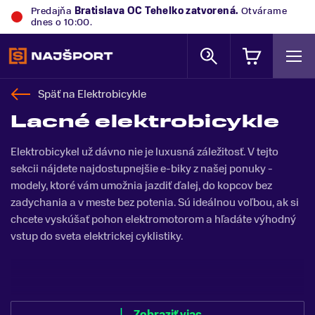
Predajňa
Trek Flagship Store Bratislava
zatvorená.
Otvárame dnes o 10:00.
Späť na
Elektrobicykle
Lacné elektrobicykle
Elektrobicykel už dávno nie je luxusná záležitosť. V tejto
sekcii nájdete najdostupnejšie e-biky z našej ponuky -
modely, ktoré vám umožnia jazdiť ďalej, do kopcov bez
zadychania a v meste bez potenia. Sú ideálnou voľbou, ak si
chcete vyskúšať pohon elektromotorom a hľadáte výhodný
vstup do sveta elektrickej cyklistiky.
Zobraziť menej