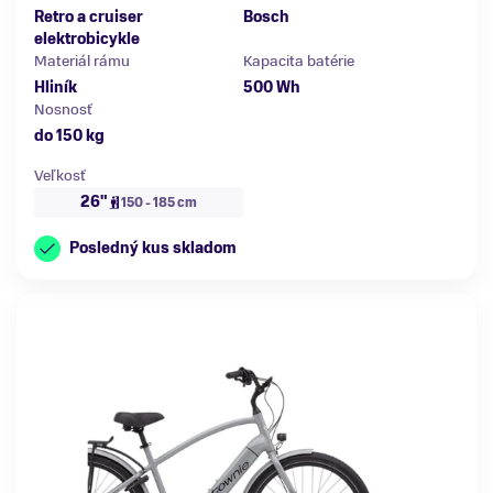
Retro a cruiser
Bosch
elektrobicykle
Materiál rámu
Kapacita batérie
Hliník
500 Wh
Nosnosť
do 150 kg
Veľkosť
26"
150 - 185 cm
Posledný kus skladom