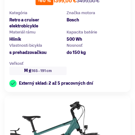
1399,00 €
3499,00 €
-60 %
Kategória
Značka motora
Retro a cruiser
Bosch
elektrobicykle
Materiál rámu
Kapacita batérie
Hliník
500 Wh
Vlastnosti bicykla
Nosnosť
s prehadzovačkou
do 150 kg
Veľkosť
M
165 - 191 cm
Externý sklad: 2 až 5 pracovných dní