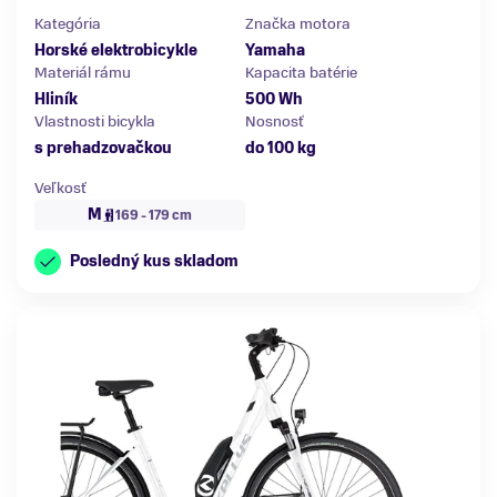
Kategória
Značka motora
Horské elektrobicykle
Yamaha
Materiál rámu
Kapacita batérie
Hliník
500 Wh
Vlastnosti bicykla
Nosnosť
s prehadzovačkou
do 100 kg
Veľkosť
M
169 - 179 cm
Posledný kus skladom