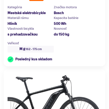
Kategória
Značka motora
Mestské elektrobicykle
Bosch
Materiál rámu
Kapacita batérie
Hliník
500 Wh
Vlastnosti bicykla
Nosnosť
s prehadzovačkou
do 150 kg
Veľkosť
M
162 - 175 cm
Posledný kus skladom