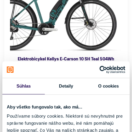
Elektrobicykel Kellys E-Carson 10 SH Teal 504Wh
1549,00 €
Kategória
Značka motora
Trekingové elektrobicykle
Shimano
Súhlas
Detaily
O cookies
Dojazd
Materiál rámu
120 km
Hliník
Kapacita batérie
Vlastnosti bicykla
Aby všetko fungovalo tak, ako má...
504 Wh
s prehadzovačkou
Používame súbory cookies. Niektoré sú nevyhnutné pre
Veľkosť
správne fungovanie nášho webu, iné nám pomáhajú
L
176 - 189 cm
lepšie spoznať, čo Vás na našich stránkach zaujalo, a