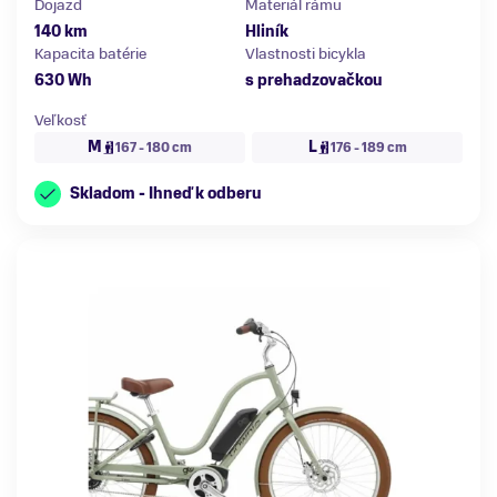
Dojazd
Materiál rámu
140 km
Hliník
Kapacita batérie
Vlastnosti bicykla
630 Wh
s prehadzovačkou
Veľkosť
M
L
167 - 180 cm
176 - 189 cm
Skladom - Ihneď k odberu