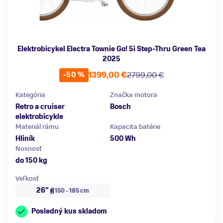
Elektrobicykel Electra Townie Go! 5i Step-Thru Green Tea
2025
1399,00 €
2799,00 €
-50 %
Kategória
Značka motora
Retro a cruiser
Bosch
elektrobicykle
Materiál rámu
Kapacita batérie
Hliník
500 Wh
Nosnosť
do 150 kg
Veľkosť
26"
150 - 185 cm
Posledný kus skladom