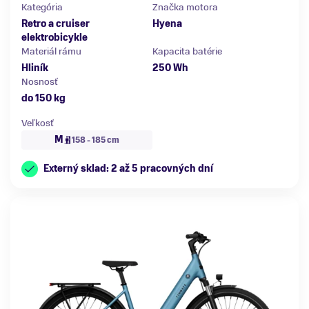
Kategória
Značka motora
Retro a cruiser
Hyena
elektrobicykle
Materiál rámu
Kapacita batérie
Hliník
250 Wh
Nosnosť
do 150 kg
Veľkosť
M
158 - 185 cm
Externý sklad: 2 až 5 pracovných dní