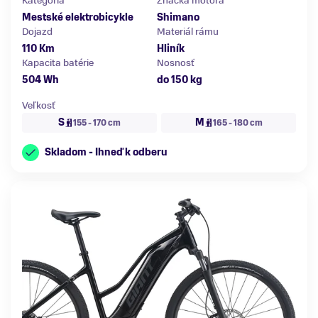
Kategória
Značka motora
Mestské elektrobicykle
Shimano
Dojazd
Materiál rámu
110 Km
Hliník
Kapacita batérie
Nosnosť
504 Wh
do 150 kg
Veľkosť
S
M
155 - 170 cm
165 - 180 cm
Skladom - Ihneď k odberu