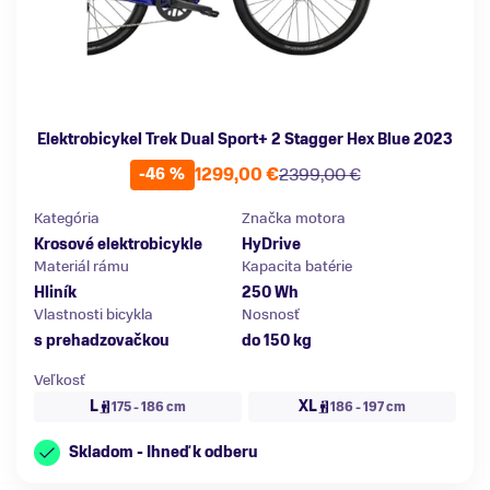
Elektrobicykel Trek Dual Sport+ 2 Stagger Hex Blue 2023
1299,00 €
2399,00 €
-46 %
Kategória
Značka motora
Krosové elektrobicykle
HyDrive
Materiál rámu
Kapacita batérie
Hliník
250 Wh
Vlastnosti bicykla
Nosnosť
s prehadzovačkou
do 150 kg
Veľkosť
L
XL
175 - 186 cm
186 - 197 cm
Skladom - Ihneď k odberu