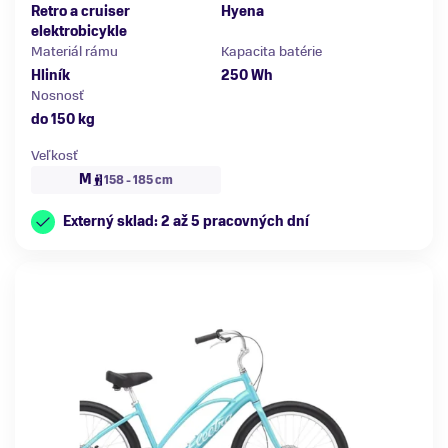
Retro a cruiser
Hyena
elektrobicykle
Materiál rámu
Kapacita batérie
Hliník
250 Wh
Nosnosť
do 150 kg
Veľkosť
M
158 - 185 cm
Externý sklad: 2 až 5 pracovných dní