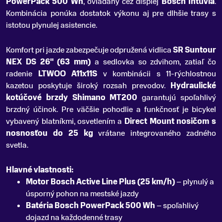
PowerPack 500 Wh
, ovládaný cez displej
Bosch Intuvia
.
Kombinácia ponúka dostatok výkonu aj pre dlhšie trasy s
istotou plynulej asistencie.
Komfort pri jazde zabezpečuje odpružená vidlica
SR Suntour
NEX DS 26" (63 mm)
a sedlovka so zdvihom, zatiaľ čo
radenie
LTWOO A11x11S
v kombinácii s 11-rýchlostnou
kazetou poskytuje široký rozsah prevodov.
Hydraulické
kotúčové brzdy Shimano MT200
garantujú spoľahlivý
brzdný účinok. Pre väčšie pohodlie a funkčnosť je bicykel
vybavený blatníkmi, osvetlením a
Direct Mount nosičom s
nosnosťou do 25 kg
vrátane integrovaného zadného
svetla.
Hlavné vlastnosti:
Motor Bosch Active Line Plus (25 km/h)
– plynulý a
úsporný pohon na mestské jazdy
Batéria Bosch PowerPack 500 Wh
– spoľahlivý
dojazd na každodenné trasy