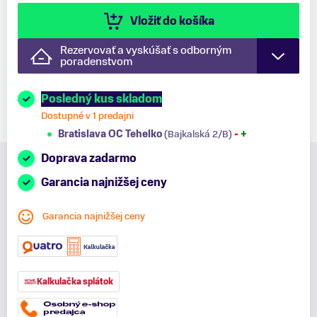
Vložiť do košíka
Rezervovať a vyskúšať s odborným
poradenstvom
Posledný kus skladom
Dostupné v 1 predajni
Bratislava OC Tehelko
(Bajkalská 2/B)
-
+
Doprava zadarmo
Garancia najnižšej ceny
Garancia najnižšej ceny
Kalkulačka splátok