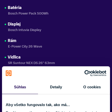
KAPACITA BATÉRIE
Batéria
500 Wh
Bosch Power Pack 500Wh
ZNAČKA MOTORA
Bosch
Displej
Bosch Intuvia Display
VLASTNOSTI BICYKLA
s prehadzovačkou
Rám
E-Power City 26 Wave
NOSNOSŤ
do 150 kg
Vidlica
SR Suntour NEX DS 26" 63mm
ZNAČKA
Corratec
Prehadzovač
L-TWOO A11-X 11S
Zobraziť menej
Súhlas
Detaily
O cookies
Kotúč (predný)
Shimano MT200 180mm
Aby všetko fungovalo tak, ako má...
Kotúč (zadný)