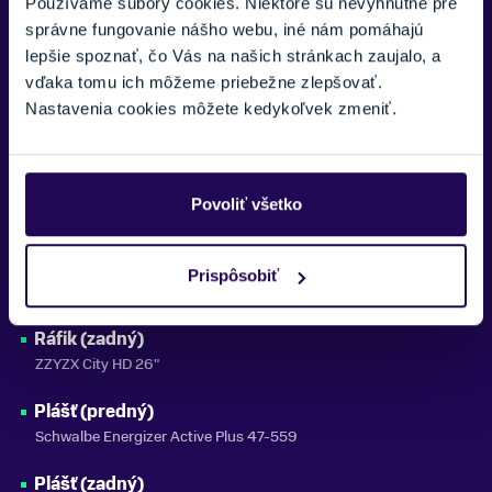
Shimano MT200 160mm
Používame súbory cookies. Niektoré sú nevyhnutné pre
správne fungovanie nášho webu, iné nám pomáhajú
Kľuky
lepšie spoznať, čo Vás na našich stránkach zaujalo, a
ZZYZX E-Power Crank 38T
vďaka tomu ich môžeme priebežne zlepšovať.
Nastavenia cookies môžete kedykoľvek zmeniť.
Kazeta
L-TWOO A11 11-46T 11S
Reťaz
Povoliť všetko
KMC X11
Ráfik (predný)
Prispôsobiť
ZZYZX City HD 26"
Ráfik (zadný)
ZZYZX City HD 26"
Plášť (predný)
Schwalbe Energizer Active Plus 47-559
Plášť (zadný)