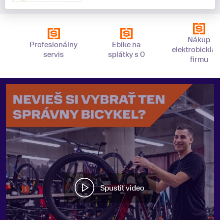
Nákup
Profesionálny
Ebike na
elektrobickla 
servis
splátky s 0
firmu
Spustiť video