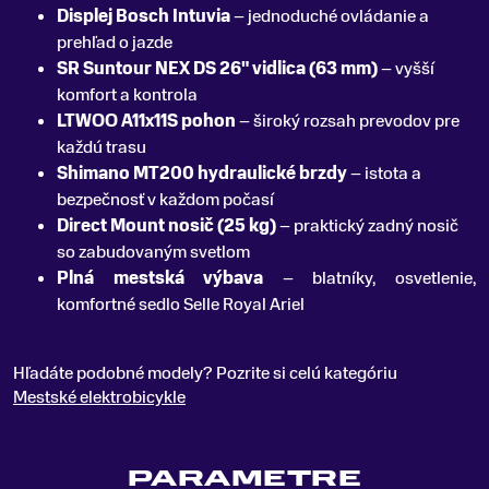
Displej Bosch Intuvia
– jednoduché ovládanie a
prehľad o jazde
SR Suntour NEX DS 26" vidlica (63 mm)
– vyšší
komfort a kontrola
LTWOO A11x11S pohon
– široký rozsah prevodov pre
každú trasu
Shimano MT200 hydraulické brzdy
– istota a
bezpečnosť v každom počasí
Direct Mount nosič (25 kg)
– praktický zadný nosič
so zabudovaným svetlom
Plná mestská výbava
– blatníky, osvetlenie,
komfortné sedlo Selle Royal Ariel
Hľadáte podobné modely? Pozrite si celú kategóriu
Mestské elektrobicykle
PARAMETRE