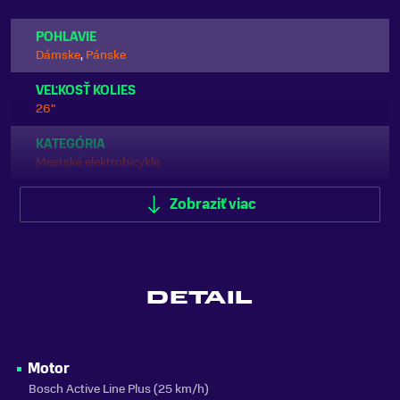
POHLAVIE
Dámske
,
Pánske
VEĽKOSŤ KOLIES
26"
KATEGÓRIA
Mestské elektrobicykle
ODPRUŽENIE
Zobraziť viac
Predné odpruženie (Hardtail)
FARBA
Modrá, Zelená
DETAIL
MATERIÁL RÁMU
Hliník
ODNÍMATEĽNÁ BATÉRIA
Motor
Áno
Bosch Active Line Plus (25 km/h)