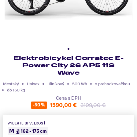
Elektrobicykel Corratec E-
Power City 26 AP5 11S
Wave
Mestský
Unisex
Hliníkový
500 Wh
s prehadzovačkou
do 150 kg
Cena s DPH
1590,00 €
3199,00 €
-50 %
VYBERTE SI VEĽKOSŤ
M
162 - 175 cm