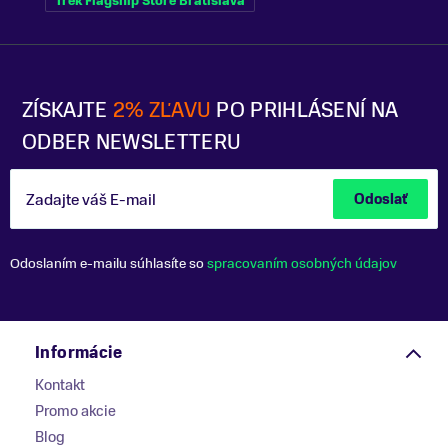
Trek Flagship Store Bratislava
ZÍSKAJTE
2% ZĽAVU
PO PRIHLÁSENÍ NA
ODBER NEWSLETTERU
Zadajte váš E-mail
Odoslať
Odoslaním e-mailu súhlasíte so
spracovaním osobných údajov
Informácie
Kontakt
Promo akcie
Blog