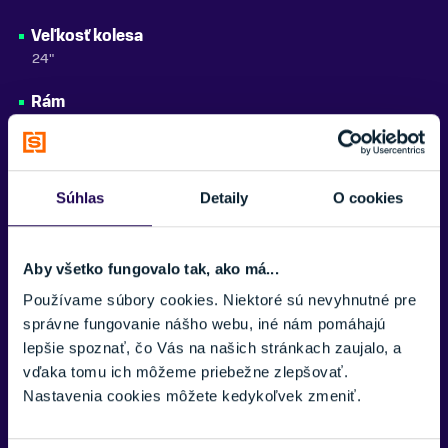
SEZÓNA
Veľkosť kolesa
2026
24"
ZNAČKA
Academy
Rám
AL 6061
Zobraziť menej
Vidlica
SR Suntour SF25-RAIDON34-JR-BOOST 24", 100 mm Travel,
Súhlas
Detaily
O cookies
15x110 mm ThruAxle
Kľuky
Aby všetko fungovalo tak, ako má...
Prowheel Charm-FD04S-TT, 32T, 140 mm
Používame súbory cookies. Niektoré sú nevyhnutné pre
Kazeta
správne fungovanie nášho webu, iné nám pomáhajú
Single speed, 14T
lepšie spoznať, čo Vás na našich stránkach zaujalo, a
vďaka tomu ich môžeme priebežne zlepšovať.
Reťaz
Nastavenia cookies môžete kedykoľvek zmeniť.
KMC Z1 Wide