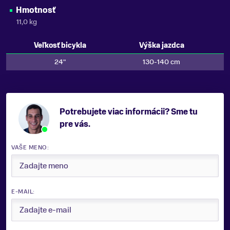
Hmotnosť
11,0 kg
Veľkosť bicykla
Výška jazdca
24"
130-140 cm
Potrebujete viac informácii? Sme tu
pre vás.
VAŠE MENO:
E-MAIL: