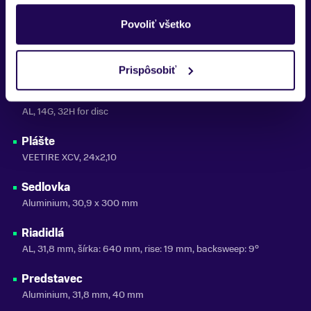
Brzdy
Shimano BR-MT410, 180/160 mm
Povoliť všetko
Náboje
KT KT-M9DR, 32H, 135/110 mm
Prispôsobiť
Ráfiky
AL, 14G, 32H for disc
Plášte
VEETIRE XCV, 24x2,10
Sedlovka
Aluminium, 30,9 x 300 mm
Riadidlá
AL, 31,8 mm, šírka: 640 mm, rise: 19 mm, backsweep: 9°
Predstavec
Aluminium, 31,8 mm, 40 mm