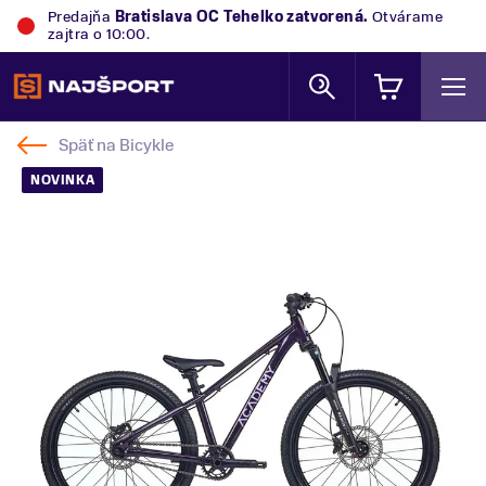
Predajňa
Bratislava OC Tehelko
zatvorená.
Otvárame
zajtra o 10:00.
Späť na
Bicykle
NOVINKA