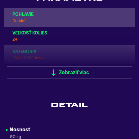
POHLAVIE
Detské
VEĽKOSŤ KOLIES
24"
KATEGÓRIA
Dirt a BMX bicykle
ODPRUŽENIE
Zobraziť viac
Predné odpruženie (Hardtail)
FARBA
Fialová
DETAIL
MATERIÁL RÁMU
Hliník
NOSNOSŤ
Nosnosť
do 100 kg
80 kg