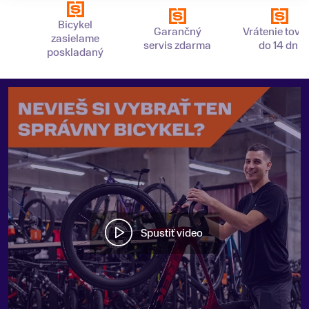
Bicykel
Garančný
Vrátenie tova
zasielame
servis zdarma
do 14 dní
poskladaný
Spustiť video