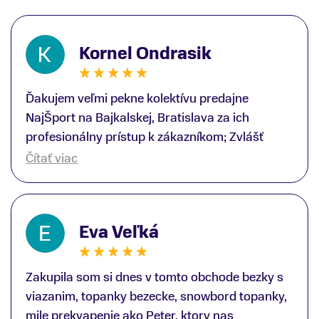
Kornel Ondrasik
Ďakujem veľmi pekne kolektívu predajne
NajŠport na Bajkalskej, Bratislava za ich
profesionálny prístup k zákazníkom; Zvlášť
ďakujem špecialistovi Martinovi Gunišovi za
Čítať viac
jeho odbornú pomoc pri kúpe nových lyží a
lyžiarskej obuvi, ako aj prilby.. všetko značka
Atomic; Pán Martin Guniš mi svojou
Eva Veľká
odbornosťou otvoril nové obzory a dozvedel
som sa, vďaka jeho profesionálnemu prístupu k
zákazníkovi, up-to-date informácie o nových
Zakupila som si dnes v tomto obchode bezky s
trendoch v lyžiarských technológiách; Z
viazanim, topanky bezecke, snowbord topanky,
predajne NajŠport som odchádzal s nakúpom
mile prekvapenie ako Peter, ktory nas