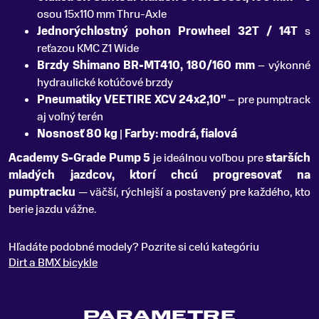
osou 15x110 mm Thru-Axle
Jednorýchlostný pohon Prowheel 32T / 14T
s
reťazou KMC Z1 Wide
Brzdy Shimano BR-MT410, 180/160 mm
– výkonné
hydraulické kotúčové brzdy
Pneumatiky VEETIRE XCV 24x2,10"
– pre pumptrack
aj voľný terén
Nosnosť 80 kg
|
Farby: modrá, fialová
Academy S-Grade Pump 5
je ideálnou voľbou pre
starších
mladých jazdcov, ktorí chcú progresovať na
pumptracku
— väčší, rýchlejší a postavený pre každého, kto
berie jazdu vážne.
Hľadáte podobné modely? Pozrite si celú kategóriu
Dirt a BMX bicykle
PARAMETRE