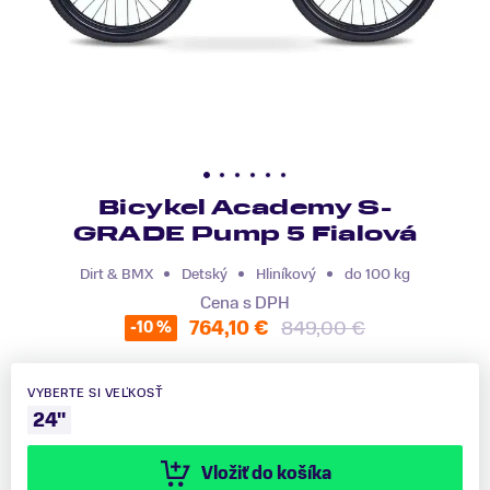
Bicykel Academy S-
GRADE Pump 5 Fialová
Dirt & BMX
Detský
Hliníkový
do 100 kg
Cena s DPH
764,10 €
849,00 €
-10 %
VYBERTE SI VEĽKOSŤ
24"
Vložiť do košíka