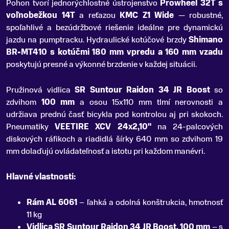
Pohon tvorí jednorýchlostné ústrojenstvo
Prowheel 32T s
voľnobežkou 14T
a reťazou
KMC Z1 Wide
— robustné,
spoľahlivé a bezúdržbové riešenie ideálne pre dynamickú
jazdu na pumptracku. Hydraulické kotúčové brzdy
Shimano
BR-MT410 s kotúčmi 180 mm vpredu a 160 mm vzadu
poskytujú presné a výkonné brzdenie v každej situácii.
Pružinová vidlica
SR Suntour Raidon 34 JR Boost
so
zdvihom
100 mm
a osou 15x110 mm tlmí nerovnosti a
udržiava prednú časť bicykla pod kontrolou aj pri skokoch.
Pneumatiky
VEETIRE XCV 24x2,10"
na 24-palcových
diskových ráfikoch a riadidlá šírky 640 mm so zdvihom 19
mm dolaďujú ovládateľnosť a istotu pri každom manévri.
Hlavné vlastnosti:
Rám AL 6061
– ľahká a odolná konštrukcia, hmotnosť
11 kg
Vidlica SR Suntour Raidon 34 JR Boost, 100 mm
– s