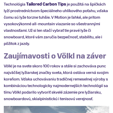
Technológia
Tailored Carbon Tips
je použitá na špičkách
lyží prostredníctvom špeciálneho uhlíkového poťahu, vďaka
čomu sú lyže torzne tuhšie. V Motion je ľahké, ale pritom
vysokovýkonné all-mountain viazanie so všestrannými
vlastnosťami. Už si len stačí vybrať tie pravé lyže či
snowboard, ktoré vám zaručia bezpečnosť, stabilitu, ale i
pôžitok z jazdy.
Zaujímavosti o Völkl na záver
Völkl je na svete skoro 100 rokov a stále si zachováva punc
najväčšej lyžiarskej značky sveta, ktorá ostáva verná svojim
koreňom. Vďaka uchovávaniu tradičnej remeselnej výroby s
kombináciou technologicky najmodernejších technológií sa
tímu Völkl podarilo vytvoriť skvelé zázemie pre lyžiarsku,
snowboardovú, skialpinistickú i tenisovú verejnosť.