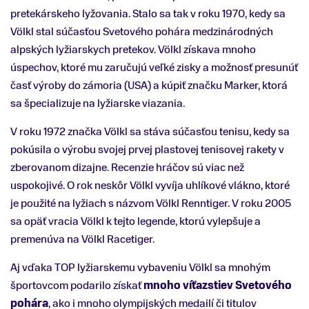
pretekárskeho lyžovania. Stalo sa tak v roku 1970, kedy sa
Völkl stal súčasťou Svetového pohára medzinárodných
alpských lyžiarskych pretekov. Völkl získava mnoho
úspechov, ktoré mu zaručujú veľké zisky a možnosť presunúť
časť výroby do zámoria (USA) a kúpiť značku Marker, ktorá
sa špecializuje na lyžiarske viazania.
V roku 1972 značka Völkl sa stáva súčasťou tenisu, kedy sa
pokúsila o výrobu svojej prvej plastovej tenisovej rakety v
zberovanom dizajne. Recenzie hráčov sú viac než
uspokojivé. O rok neskôr Völkl vyvíja uhlíkové vlákno, ktoré
je použité na lyžiach s názvom Völkl Renntiger. V roku 2005
sa opäť vracia Völkl k tejto legende, ktorú vylepšuje a
premenúva na Völkl Racetiger.
Aj vďaka TOP lyžiarskemu vybaveniu Völkl sa mnohým
športovcom podarilo získať
mnoho víťazstiev Svetového
pohára
, ako i mnoho olympijských medailí či titulov