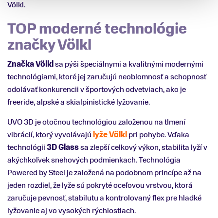
Völkl.
TOP moderné technológie
značky Völkl
Značka Völkl
sa pýši špeciálnymi a kvalitnými modernými
technológiami, ktoré jej zaručujú neoblomnosť a schopnosť
odolávať konkurencii v športových odvetviach, ako je
freeride, alpské a skialpinistické lyžovanie.
UVO 3D je otočnou technológiou založenou na tlmení
vibrácií, ktorý vyvolávajú
lyže Völkl
pri pohybe. Vďaka
technológii
3D Glass
sa zlepší celkový výkon, stabilita lyží v
akýchkoľvek snehových podmienkach. Technológia
Powered by Steel je založená na podobnom princípe až na
jeden rozdiel, že lyže sú pokryté oceľovou vrstvou, ktorá
zaručuje pevnosť, stabilutu a kontrolovaný flex pre hladké
lyžovanie aj vo vysokých rýchlostiach.