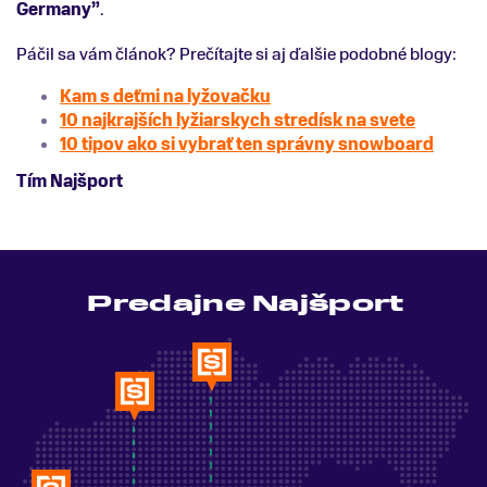
Germany”
.
Páčil sa vám článok? Prečítajte si aj ďalšie podobné blogy:
Kam s deťmi na lyžovačku
10 najkrajších lyžiarskych stredísk na svete
10 tipov ako si vybrať ten správny snowboard
Tím Najšport
Predajne Najšport