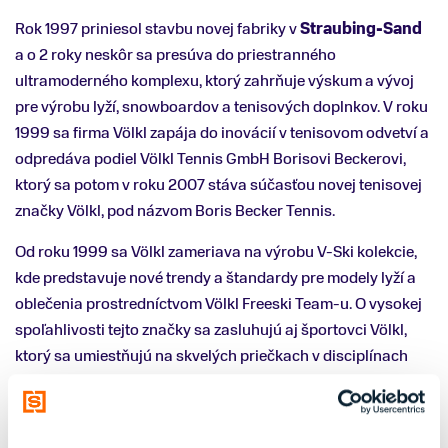
Rok 1997 priniesol stavbu novej fabriky v
Straubing-Sand
a o 2 roky neskôr sa presúva do priestranného
ultramoderného komplexu, ktorý zahrňuje výskum a vývoj
pre výrobu lyží, snowboardov a tenisových doplnkov. V roku
1999 sa firma Völkl zapája do inovácií v tenisovom odvetví a
odpredáva podiel Völkl Tennis GmbH Borisovi Beckerovi,
ktorý sa potom v roku 2007 stáva súčasťou novej tenisovej
značky Völkl, pod názvom Boris Becker Tennis.
Od roku 1999 sa Völkl zameriava na výrobu V-Ski kolekcie,
kde predstavuje nové trendy a štandardy pre modely lyží a
oblečenia prostredníctvom Völkl Freeski Team-u. O vysokej
spoľahlivosti tejto značky sa zasluhujú aj športovci Völkl,
ktorý sa umiestňujú na skvelých priečkach v disciplínach
Big Air Masters a X-games. Rok milénia priniesol športové
oblečenie na zimu pod názvom
Völkl Performance Wear
,
ktoré je aj dnes vysoko kvalitným, funkčným, prvotriedne