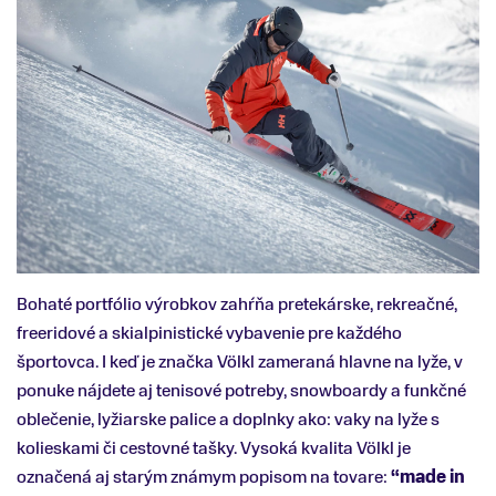
Bohaté portfólio výrobkov zahŕňa pretekárske, rekreačné,
freeridové a skialpinistické vybavenie pre každého
športovca. I keď je značka Völkl zameraná hlavne na lyže, v
ponuke nájdete aj tenisové potreby, snowboardy a funkčné
oblečenie, lyžiarske palice a doplnky ako: vaky na lyže s
kolieskami či cestovné tašky. Vysoká kvalita Völkl je
označená aj starým známym popisom na tovare:
“made in