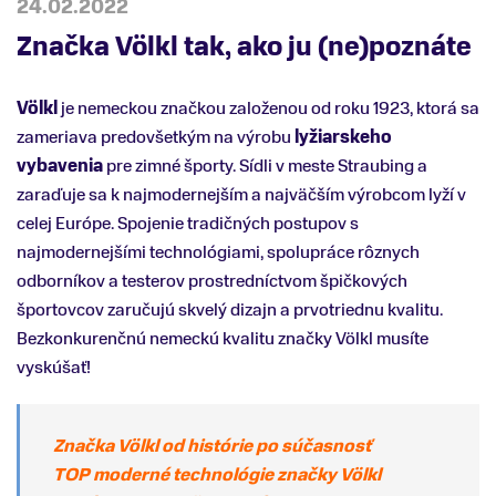
24.02.2022
Značka Völkl tak, ako ju (ne)poznáte
Völkl
je nemeckou značkou založenou od roku 1923, ktorá sa
zameriava predovšetkým na výrobu
lyžiarskeho
vybavenia
pre zimné športy. Sídli v meste Straubing a
zaraďuje sa k najmodernejším a najväčším výrobcom lyží v
celej Európe. Spojenie tradičných postupov s
najmodernejšími technológiami, spolupráce rôznych
odborníkov a testerov prostredníctvom špičkových
športovcov zaručujú skvelý dizajn a prvotriednu kvalitu.
Bezkonkurenčnú nemeckú kvalitu značky Völkl musíte
vyskúšať!
Značka Völkl od histórie po súčasnosť
TOP moderné technológie značky Völkl