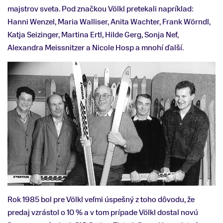
majstrov sveta. Pod značkou Völkl pretekali napríklad:
Hanni Wenzel, Maria Walliser, Anita Wachter, Frank Wörndl,
Katja Seizinger, Martina Ertl, Hilde Gerg, Sonja Nef,
Alexandra Meissnitzer a Nicole Hosp a mnohí ďalší.
Rok 1985 bol pre Völkl veľmi úspešný z toho dôvodu, že
predaj vzrástol o 10 % a v tom prípade Völkl dostal novú