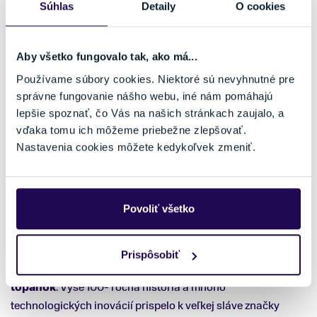
Súhlas
Detaily
O cookies
spracovaným výrobkom.
V roku 2001 prichádza na svet Motion viazanie s
integrovaným systémom viazania, ktoré sa jednoducho
Aby všetko fungovalo tak, ako má...
nasunie po koľajničkách lyží bez nutnosti použitia skrutiek. O
Používame súbory cookies. Niektoré sú nevyhnutné pre
6 rokov neskôr sa k lyžiarskemu viazaniu pripája aj prepínač
správne fungovanie nášho webu, iné nám pomáhajú
Power Switch
, ktorý sa jednoduchým manuálnym
lepšie spoznať, čo Vás na našich stránkach zaujalo, a
prepínaním nastaví podľa aktuálnych snehových
vďaka tomu ich môžeme priebežne zlepšovať.
podmienok a schopností lyžiara. Veľmi dômyselné,
Nastavenia cookies môžete kedykoľvek zmeniť.
nemyslíte?
Neustály rast spoločnosti Völkl, ktorá je jedným z
Povoliť všetko
posledných a najväčších endemitov výroby lyží priamo v
Nemecku zabezpečuje rozmach výrobkov do celého sveta.
Už od roku 2015 sa stala súčasťou značky Völkl aj firma
Prispôsobiť
Dalbello
, ktorá je výborným výrobcom
lyžiarskych
topánok
. Vyše 100- ročná história a mnoho
technologických inovácií prispelo k veľkej sláve značky