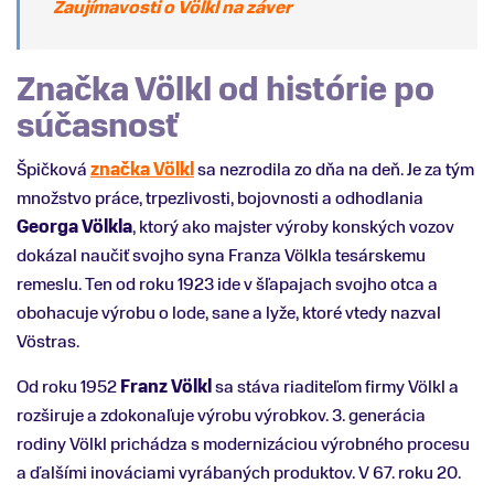
Zaujímavosti o Völkl na záver
Značka Völkl od histórie po
súčasnosť
Špičková
značka Völkl
sa nezrodila zo dňa na deň. Je za tým
množstvo práce, trpezlivosti, bojovnosti a odhodlania
Georga Völkla
, ktorý ako majster výroby konských vozov
dokázal naučiť svojho syna Franza Völkla tesárskemu
remeslu. Ten od roku 1923 ide v šľapajach svojho otca a
obohacuje výrobu o lode, sane a lyže, ktoré vtedy nazval
Vöstras.
Od roku 1952
Franz Völkl
sa stáva riaditeľom firmy Völkl a
rozširuje a zdokonaľuje výrobu výrobkov. 3. generácia
rodiny Völkl prichádza s modernizáciou výrobného procesu
a ďalšími inováciami vyrábaných produktov. V 67. roku 20.