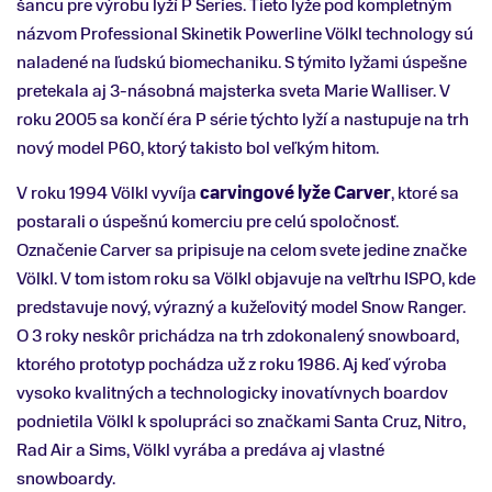
šancu pre výrobu lyží P Series. Tieto lyže pod kompletným
názvom Professional Skinetik Powerline Völkl technology sú
naladené na ľudskú biomechaniku. S týmito lyžami úspešne
pretekala aj 3-násobná majsterka sveta Marie Walliser. V
roku 2005 sa končí éra P série týchto lyží a nastupuje na trh
nový model P60, ktorý takisto bol veľkým hitom.
V roku 1994 Völkl vyvíja
carvingové lyže Carver
, ktoré sa
postarali o úspešnú komerciu pre celú spoločnosť.
Označenie Carver sa pripisuje na celom svete jedine značke
Völkl. V tom istom roku sa Völkl objavuje na veľtrhu ISPO, kde
predstavuje nový, výrazný a kužeľovitý model Snow Ranger.
O 3 roky neskôr prichádza na trh zdokonalený snowboard,
ktorého prototyp pochádza už z roku 1986. Aj keď výroba
vysoko kvalitných a technologicky inovatívnych boardov
podnietila Völkl k spolupráci so značkami Santa Cruz, Nitro,
Rad Air a Sims, Völkl vyrába a predáva aj vlastné
snowboardy.