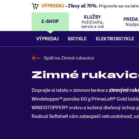
VÝPREDAJ
- Zľavy až 70%
.
Pripravte sa na let
SLUŽBY
PREDA
E-SHOP
Požičovňa,
Najšp
servis a iné
VÝPREDAJ
BICYKLE
ELEKTROBICYKLE
Späť na
Zimné rukavice
Zimné rukavic
Doprajte si istotu v zimnom teréne s
zimnými ruka
Windstopper® ponúka 60 g PrimaLoft® Gold izolá
WINDSTOPPER® vrstvu a kožený dlaňový úchop pre
Radical Softshell vám zabezpečí vetruodolnosť, vo