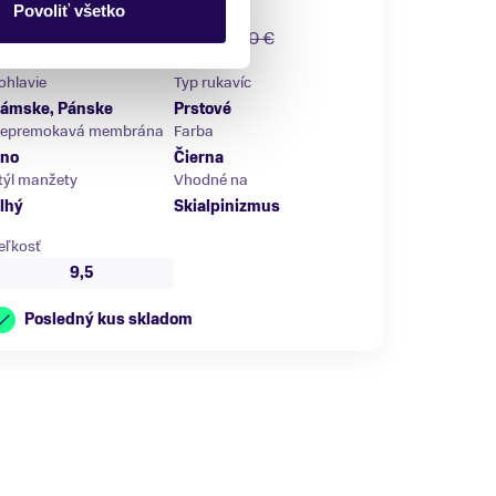
Black
Povoliť všetko
63,65 €
90,00 €
-29 %
ohlavie
Typ rukavíc
ámske, Pánske
Prstové
epremokavá membrána
Farba
no
Čierna
týl manžety
Vhodné na
lhý
Skialpinizmus
eľkosť
9,5
Posledný kus skladom