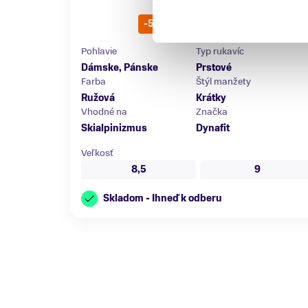
Mokarosa
32,50 €
65,00 €
-50 %
Pohlavie
Typ rukavíc
Dámske, Pánske
Prstové
Farba
Štýl manžety
Ružová
Krátky
Vhodné na
Značka
Skialpinizmus
Dynafit
Veľkosť
8,5
9
Skladom - Ihneď k odberu