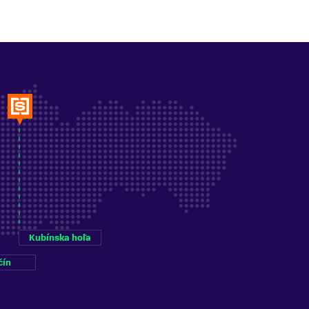
Kubínska hoľa
čín