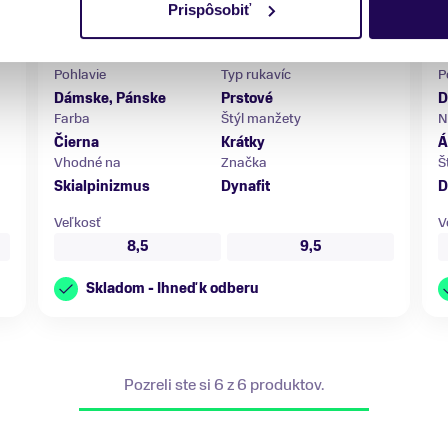
out
Prispôsobiť
32,50 €
65,00 €
-50 %
Pohlavie
Typ rukavíc
P
Dámske, Pánske
Prstové
D
Farba
Štýl manžety
N
Čierna
Krátky
Á
Vhodné na
Značka
Š
Skialpinizmus
Dynafit
D
Veľkosť
V
8,5
9,5
Skladom - Ihneď k odberu
Pozreli ste si 6 z 6 produktov.