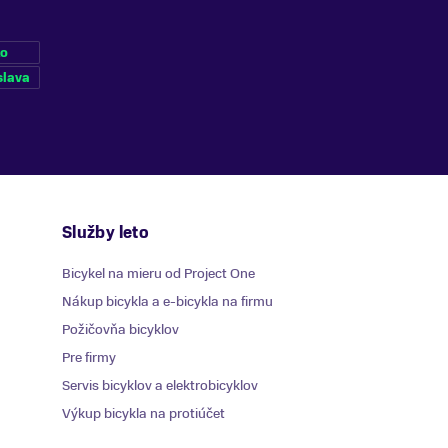
ko
slava
Služby leto
Bicykel na mieru od Project One
Nákup bicykla a e-bicykla na firmu
Požičovňa bicyklov
Pre firmy
Servis bicyklov a elektrobicyklov
Výkup bicykla na protiúčet