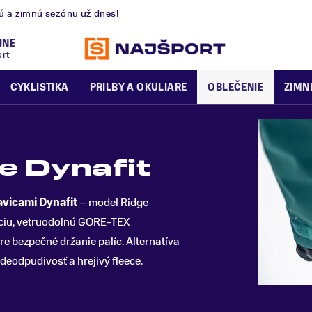
nú a zimnú sezónu už dnes!
JNE
ort
CYKLISTIKA
PRILBY A OKULIARE
OBLEČENIE
ZIMN
e Dynafit
vicami Dynafit
– model Ridge
ciu, vetruodolnú GORE-TEX
 bezpečné držanie palíc. Alternatíva
deodpudivosť a hrejivý fleece.