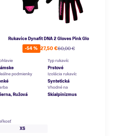
Rukavice Dynafit DNA 2 Gloves Pink Glo
27,50 €
60,00 €
-54 %
ohlavie
Typ rukavíc
ámske
Prstové
deálne podmienky
Izolácia rukavíc
enké
Syntetická
arba
Vhodné na
ierna, Ružová
Skialpinizmus
eľkosť
XS