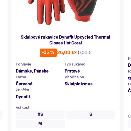
Skialpové rukavice Dynafit Upcycled Thermal
Gloves Hot Coral
26,00 €
40,00 €
-35 %
P
Pohlavie
Typ rukavíc
D
Dámske, Pánske
Prstové
I
Farba
Vhodné na
t
Červená
Skialpinizmus
F
Značka
Č
Dynafit
Veľkosť
XS
S
V
M