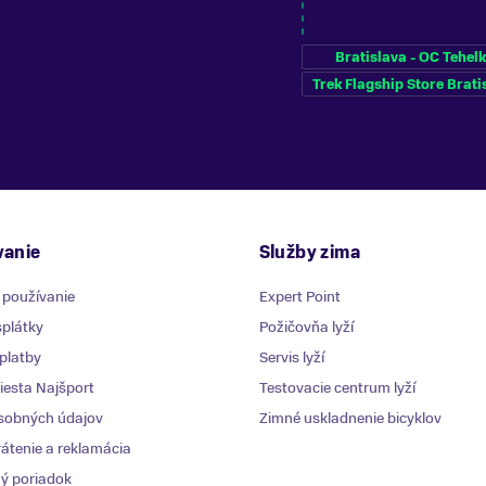
Bratislava - OC Tehel
Trek Flagship Store Brati
anie
Služby zima
 používanie
Expert Point
plátky
Požičovňa lyží
platby
Servis lyží
esta Najšport
Testovacie centrum lyží
sobných údajov
Zimné uskladnenie bicyklov
átenie a reklamácia
ý poriadok