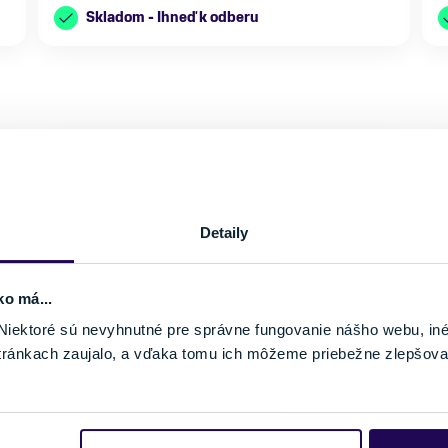
Skladom - Ihneď k odberu
Detaily
ko má...
iektoré sú nevyhnutné pre správne fungovanie nášho webu, in
tránkach zaujalo, a vďaka tomu ich môžeme priebežne zlepšova
Rukavice Dynafit Radical 2 Softshell Gloves Black