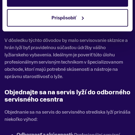
poškodeniam.
Univerzálnosť:
Do údržby sklznice a hrán lyží je
zahrnutý aj odstránenie hrubých škvrn a nečistôt, čo
Prispôsobiť
prispieva k lepšiemu vzhľadu a dlhovekosti lyží.
V dôsledku týchto dôvodov by malo servisovanie sklznice a
hrán lyží byť pravidelnou súčasťou údržby vášho
lyžiarskeho vybavenia. Ideálnym je poveriť túto úlohu
profesionálnym servisným technikom v špecializovanom
obchode, ktorí majú potrebné skúsenosti a nástroje na
správnu starostlivosť o lyže.
Objednajte sa na servis lyží do odborného
servisného cesntra
Objednanie sa na servis do servisného strediska lyží prináša
niekoľko výhod:
Odbornosť a skúsenosti:
Profesionálni servisní