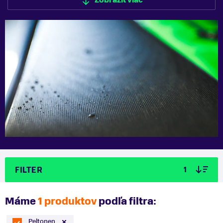
Zobraziť viac
Zobraziť menej
FILTER
1
Máme
1 produktov
podľa filtra:
Peltonen