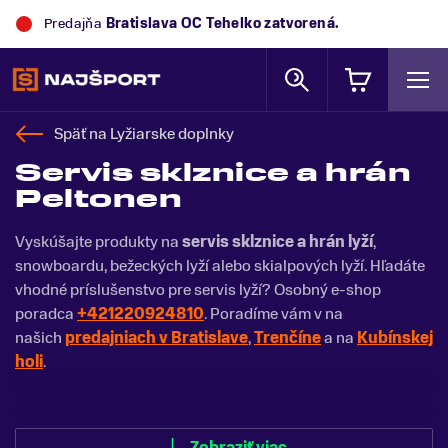
Predajňa
Bratislava OC Tehelko
zatvorená.
Späť na
Lyžiarske doplnky
Servis sklznice a hrán
Peltonen
Vyskúšajte produkty na
servis sklznice a hrán lyží
,
snowboardu, bežeckých lyží alebo skialpových lyží. Hľadáte
vhodné príslušenstvo pre servis lyží? Osobný e-shop
poradca
+421220924810
. Poradíme vám v na
našich
predajniach v Bratislave
,
Trenčíne
a na
Kubínskej
holi
.