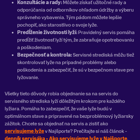
Konzultácie a rady:
Môžete získať užitočné rady a
odporúčania od odborníkov ohľadom údržby a výberu
správneho vybavenia. Tým pádom môžete lepšie
pochopiť, ako starostlivo o svoje lyže.
Predĺženie životnosti lyží:
Pravidelný servis pomáha
predĺžiť životnosť lyží tým, že zabraňuje opotrebovaniu
a poškodeniam.
Bezpečnosť a kontrola:
Servisné strediská môžu tiež
skontrolovať lyže na prípadné problémy alebo
poškodenia a zabezpečiť, že sú v bezpečnom stave pre
lyžovanie.
Všetky tieto dôvody robia objednanie sa na servis do
servisného strediska lyží dôležitým krokom pre každého
lyžiara. Pomáha to zabezpečiť, že vaše lyže budú v
optimálnom stave a pripravené na bezproblémový lyžiarsky
zážitok. Chcete sa objednať na servis a zistiť ako
servisujeme lyže
v Najšporte? Prečítajte si náš článok -
denník servisáka - Ako servisujeme lyže v Najšporte
.