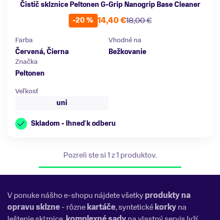
Čistič sklznice Peltonen G-Grip Nanogrip Base Cleaner
14,40 €
18,00 €
-20 %
Farba
Vhodné na
Červená, Čierna
Bežkovanie
Značka
Peltonen
Veľkosť
uni
Skladom - Ihneď k odberu
Pozreli ste si 1 z 1 produktov.
V ponuke nášho e-shopu nájdete všetky
produkty na
opravu sklzne
- rôzne
kartáče
, syntetické
korky
na
leštenie sklznice,
komplexné sady
na vlastný servis lyží,