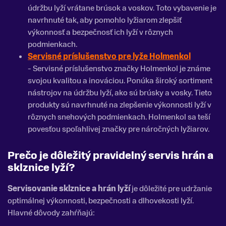
údržbu lyží vrátane brúsok a voskov. Toto vybavenie je
navrhnuté tak, aby pomohlo lyžiarom zlepšiť
výkonnosť a bezpečnosť ich lyží v rôznych
podmienkach.
Servisné príslušenstvo pre lyže Holmenkol
-
Servisné príslušenstvo značky Holmenkol je známe
svojou kvalitou a inováciou. Ponúka široký sortiment
nástrojov na údržbu lyží, ako sú brúsky a vosky. Tieto
produkty sú navrhnuté na zlepšenie výkonnosti lyží v
rôznych snehových podmienkach. Holmenkol sa teší
povesťou spoľahlivej značky pre náročných lyžiarov.
Prečo je dôležitý pravidelný servis hrán a
sklznice lyží?
Servisovanie sklznice a hrán lyží
je dôležité pre udržanie
optimálnej výkonnosti, bezpečnosti a dlhovekosti lyží.
Hlavné dôvody zahŕňajú: