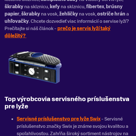
škrabky
na sklznicu,
kefy
na sklznicu,
fibertex
,
brúsny
papier
,
škrabky
na vosk,
žehličky
na vosk,
ostriče hrán
a
uhľovačky
. Chcete dozvedieť viac informácií o servise lyží?
Prečítajte si náš článok -
prečo je servis lyží taký
dôležitý?
Top výrobcovia servisného príslušenstva
pre lyže
Servisné príslušenstvo pre lyže Swix
- Servisné
príslušenstvo značky Swix je známe svojou kvalitou a
spoľahlivosťou. Zahŕňa široký sortiment nástrojov na