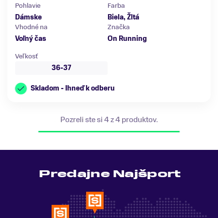
Pohlavie
Farba
Dámske
Biela, Žltá
Vhodné na
Značka
Voľný čas
On Running
Veľkosť
36-37
Skladom - Ihneď k odberu
Pozreli ste si 4 z 4 produktov.
Predajne Najšport