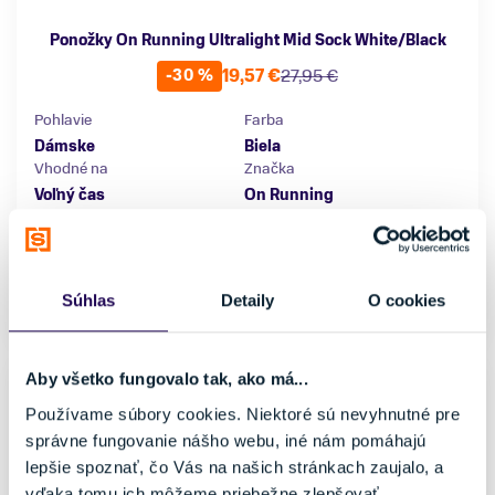
Ponožky On Running Ultralight Mid Sock White/Black
19,57 €
27,95 €
-30 %
Pohlavie
Farba
Dámske
Biela
Vhodné na
Značka
Voľný čas
On Running
Veľkosť
36-37
Súhlas
Detaily
O cookies
Posledný kus skladom
Aby všetko fungovalo tak, ako má...
Používame súbory cookies. Niektoré sú nevyhnutné pre
správne fungovanie nášho webu, iné nám pomáhajú
lepšie spoznať, čo Vás na našich stránkach zaujalo, a
vďaka tomu ich môžeme priebežne zlepšovať.