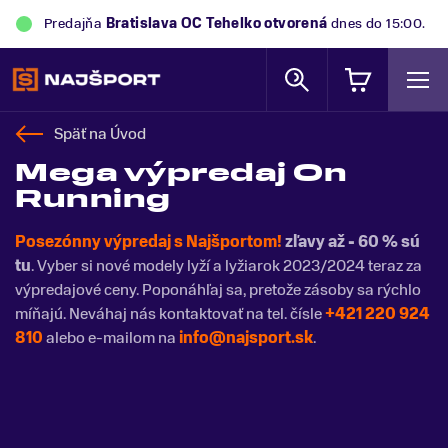
Predajňa
Bratislava OC Tehelko
otvorená
dnes do 15:00.
Späť na
Úvod
Mega výpredaj On
Running
Posezónny výpredaj s Najšportom!
zľavy až - 60 % sú
tu
. Vyber si nové modely lyží a lyžiarok 2023/2024 teraz za
výpredajové ceny. Poponáhľaj sa, pretože zásoby sa rýchlo
míňajú. Neváhaj nás kontaktovať na tel. čísle
+421 220 924
810
alebo e-mailom na
info@najsport.sk
.