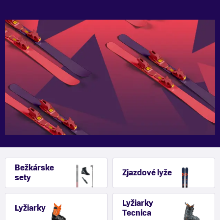
Bežkárske
Zjazdové lyže
sety
Lyžiarky
Lyžiarky
Tecnica