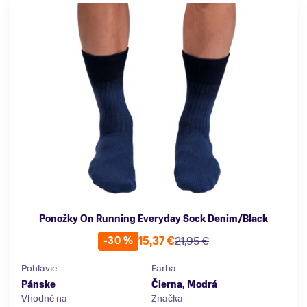
Ponožky On Running Everyday Sock Denim/Black
15,37 €
21,95 €
-30 %
Pohlavie
Farba
Pánske
Čierna, Modrá
Vhodné na
Značka