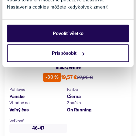
Nastavenia cookies môžete kedykoľvek zmeniť.
Povoliť všetko
Prispôsobiť
Ponožky On Running Man Ultralight Mid Sock
Black/White
19,57 €
27,95 €
-30 %
Pohlavie
Farba
Pánske
Čierna
Vhodné na
Značka
Voľný čas
On Running
Veľkosť
46-47