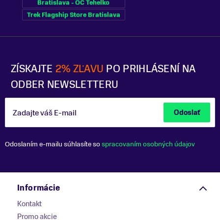
Bratislava - OC Tehelko
Trek Flagship Store Bratislava
ZÍSKAJTE
2% ZĽAVU
PO PRIHLÁSENÍ NA
ODBER NEWSLETTERU
Zadajte váš E-mail
Odoslať
Odoslaním e-mailu súhlasíte so
spracovaním osobných údajov
Informácie
Kontakt
Promo akcie