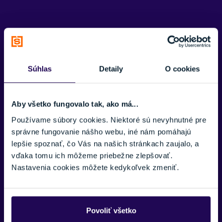
Potrebujete viac informácii? Sme tu
pre vás.
Súhlas
Detaily
O cookies
VAŠE MENO:
Aby všetko fungovalo tak, ako má...
Používame súbory cookies. Niektoré sú nevyhnutné pre
E-MAIL:
správne fungovanie nášho webu, iné nám pomáhajú
lepšie spoznať, čo Vás na našich stránkach zaujalo, a
vďaka tomu ich môžeme priebežne zlepšovať.
Nastavenia cookies môžete kedykoľvek zmeniť.
TELEFÓNNE ČÍSLO:
Zobraziť viac
Povoliť všetko
SPRÁVA: