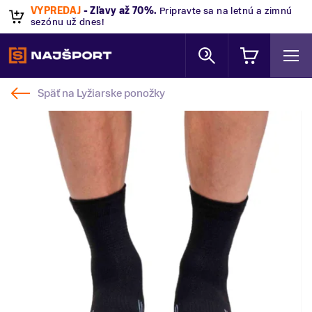
VÝPREDAJ
- Zľavy až 70%
.
Pripravte sa na letnú a zimnú
sezónu už dnes!
Späť na
Lyžiarske ponožky