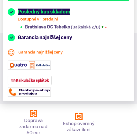
Posledný kus skladom
Dostupné v 1 predajni
Bratislava OC Tehelko
(Bajkalská 2/B)
+
-
Garancia najnižšej ceny
Garancia najnižšej ceny
Kalkulačka splátok
Doprava
Eshop overený
zadarmo nad
zákazníkmi
50 eur