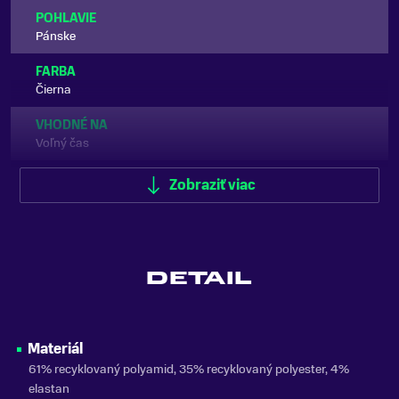
POHLAVIE
Pánske
FARBA
Čierna
VHODNÉ NA
Voľný čas
ZNAČKA
Zobraziť viac
On Running
Zobraziť menej
DETAIL
Materiál
61% recyklovaný polyamid, 35% recyklovaný polyester, 4%
elastan