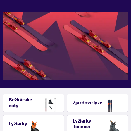
Bežkárske
Zjazdové lyže
sety
Lyžiarky
Lyžiarky
Tecnica