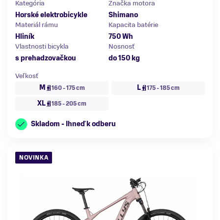
Kategória
Značka motora
Horské elektrobicykle
Shimano
Materiál rámu
Kapacita batérie
Hliník
750 Wh
Vlastnosti bicykla
Nosnosť
s prehadzovačkou
do 150 kg
Veľkosť
M
L
160 - 175 cm
175 - 185 cm
XL
185 - 205 cm
Skladom - Ihneď k odberu
NOVINKA