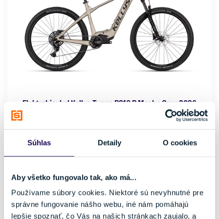
Elektrobicykel Kellys Tygon RS10 P Mocha Grey 2026
2299,00 €
2599,00 €
-12 %
Kategória
Značka motora
Súhlas
Detaily
O cookies
Horské elektrobicykle
Panasonic
Materiál rámu
Kapacita batérie
Hliník
725 Wh
Aby všetko fungovalo tak, ako má...
Vlastnosti bicykla
Nosnosť
Používame súbory cookies. Niektoré sú nevyhnutné pre
s prehadzovačkou
do 150 kg
správne fungovanie nášho webu, iné nám pomáhajú
Veľkosť
lepšie spoznať, čo Vás na našich stránkach zaujalo, a