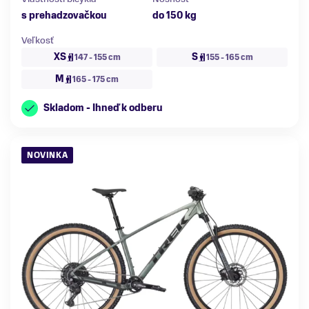
s prehadzovačkou
do 150 kg
Veľkosť
XS
S
147 - 155 cm
155 - 165 cm
M
165 - 175 cm
Skladom - Ihneď k odberu
NOVINKA