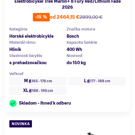
Elektrobicykel Trek Marlin+ 8 Fury Red/Lithium Fade
2026
od 2464,15 €
2899,00 €
-15 %
Kategória
Značka motora
Horské elektrobicykle
Bosch
Materiál rámu
Kapacita batérie
Hliník
400 Wh
Vlastnosti bicykla
Nosnosť
s prehadzovačkou
do 150 kg
Veľkosť
M
L
165 - 176 cm
177 - 188 cm
XL
188 - 195 cm
Skladom - Ihneď k odberu
NOVINKA