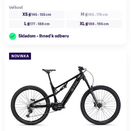
Veľkosť
XS
M
145 - 155 cm
165 - 176 cm
L
XL
177 - 188 cm
188 - 195 cm
Skladom - Ihneď k odberu
NOVINKA