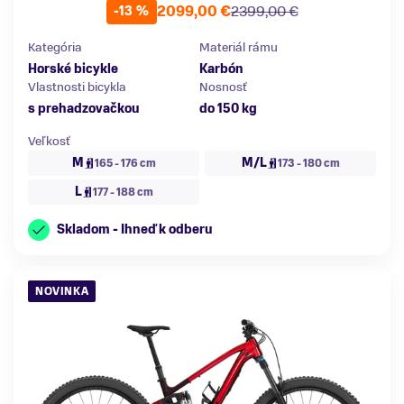
2099,00 €
2399,00 €
-13 %
Kategória
Materiál rámu
Horské bicykle
Karbón
Vlastnosti bicykla
Nosnosť
s prehadzovačkou
do 150 kg
Veľkosť
M
M/L
165 - 176 cm
173 - 180 cm
L
177 - 188 cm
Skladom - Ihneď k odberu
NOVINKA