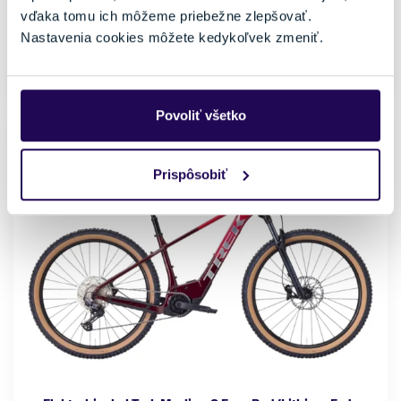
M
L
170 - 185 cm
180 - 195 cm
vďaka tomu ich môžeme priebežne zlepšovať.
XL
190 - 200 cm
Nastavenia cookies môžete kedykoľvek zmeniť.
Skladom - Ihneď k odberu
Povoliť všetko
NOVINKA
Prispôsobiť