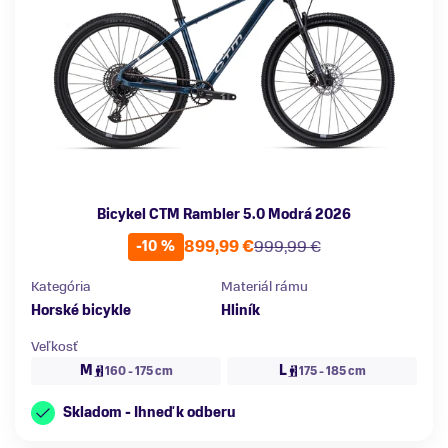
Bicykel CTM Rambler 5.0 Modrá 2026
899,99 €
999,99 €
-10 %
Kategória
Materiál rámu
Horské bicykle
Hliník
Veľkosť
M
L
160 - 175 cm
175 - 185 cm
Skladom - Ihneď k odberu