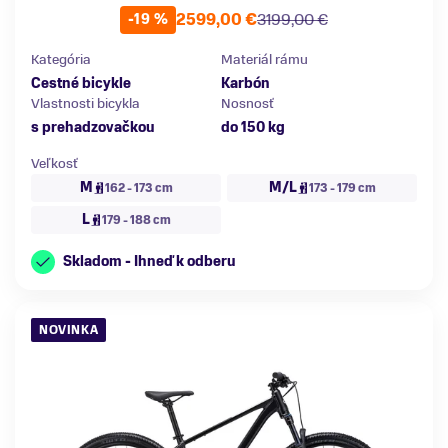
2599,00 €
3199,00 €
-19 %
Kategória
Materiál rámu
Cestné bicykle
Karbón
Vlastnosti bicykla
Nosnosť
s prehadzovačkou
do 150 kg
Veľkosť
M
M/L
162 - 173 cm
173 - 179 cm
L
179 - 188 cm
Skladom - Ihneď k odberu
NOVINKA