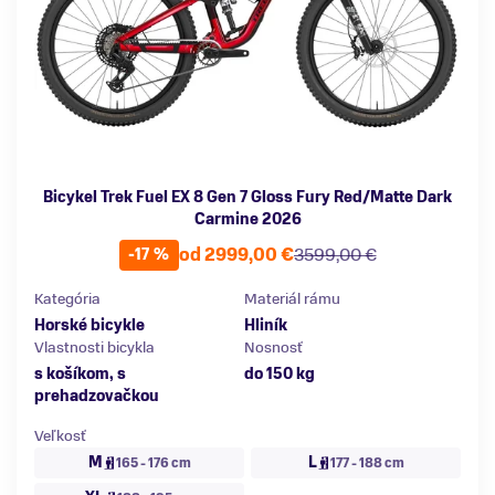
Bicykel Trek Fuel EX 8 Gen 7 Gloss Fury Red/Matte Dark
Carmine 2026
od 2999,00 €
3599,00 €
-17 %
Kategória
Materiál rámu
Horské bicykle
Hliník
Vlastnosti bicykla
Nosnosť
s košíkom, s
do 150 kg
prehadzovačkou
Veľkosť
M
L
165 - 176 cm
177 - 188 cm