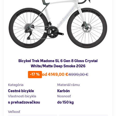
Bicykel Trek Madone SL 6 Gen 8 Gloss Crystal
White/Matte Deep Smoke 2026
od 4149,00 €
4999,00 €
-17 %
Kategória
Materiál rámu
Cestné bicykle
Karbón
Vlastnosti bicykla
Nosnosť
s prehadzovačkou
do 150 kg
Veľkosť