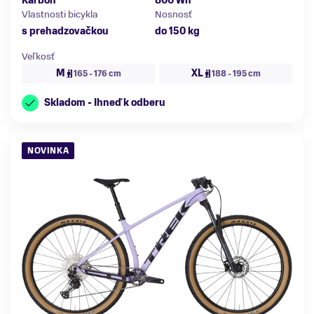
Karbón
800 Wh
Vlastnosti bicykla
Nosnosť
s prehadzovačkou
do 150 kg
Veľkosť
M
XL
165 - 176 cm
188 - 195 cm
Skladom - Ihneď k odberu
NOVINKA