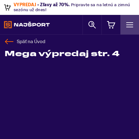
VÝPREDAJ
- Zľavy až 70%
.
Pripravte sa na letnú a zimnú
sezónu už dnes!
Späť na
Úvod
Mega výpredaj str. 4