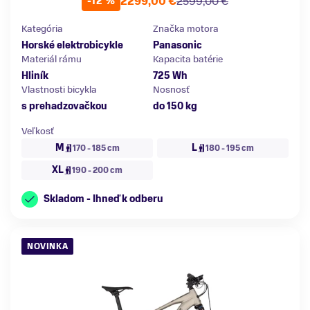
2299,00 €
2599,00 €
-12 %
Kategória
Značka motora
Horské elektrobicykle
Panasonic
Materiál rámu
Kapacita batérie
Hliník
725 Wh
Vlastnosti bicykla
Nosnosť
s prehadzovačkou
do 150 kg
Veľkosť
M
L
170 - 185 cm
180 - 195 cm
XL
190 - 200 cm
Skladom - Ihneď k odberu
NOVINKA