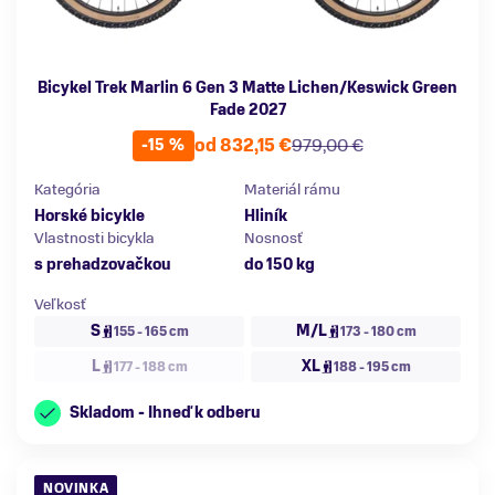
Bicykel Trek Marlin 6 Gen 3 Matte Lichen/Keswick Green
Fade 2027
od 832,15 €
979,00 €
-15 %
Kategória
Materiál rámu
Horské bicykle
Hliník
Vlastnosti bicykla
Nosnosť
s prehadzovačkou
do 150 kg
Veľkosť
S
M/L
155 - 165 cm
173 - 180 cm
L
XL
177 - 188 cm
188 - 195 cm
Skladom - Ihneď k odberu
NOVINKA