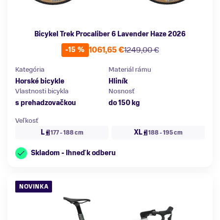
Bicykel Trek Procaliber 6 Lavender Haze 2026
1061,65 €
1249,00 €
-15 %
Kategória
Materiál rámu
Horské bicykle
Hliník
Vlastnosti bicykla
Nosnosť
s prehadzovačkou
do 150 kg
Veľkosť
L
XL
177 - 188 cm
188 - 195 cm
Skladom - Ihneď k odberu
NOVINKA