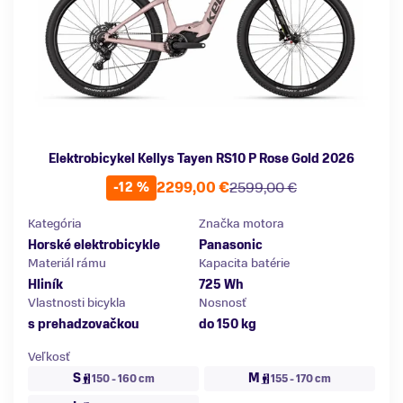
Elektrobicykel Kellys Tayen RS10 P Rose Gold 2026
2299,00 €
2599,00 €
-12 %
Kategória
Značka motora
Horské elektrobicykle
Panasonic
Materiál rámu
Kapacita batérie
Hliník
725 Wh
Vlastnosti bicykla
Nosnosť
s prehadzovačkou
do 150 kg
Veľkosť
S
M
150 - 160 cm
155 - 170 cm