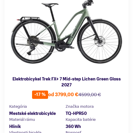
Elektrobicykel Trek FX+ 7 Mid-step Lichen Green Gloss
2027
od 3799,00 €
4599,00 €
-17 %
Kategória
Značka motora
Mestské elektrobicykle
TQ-HPR50
Materiál rámu
Kapacita batérie
Hliník
360 Wh
Vlastnosti bicykla
Nosnosť