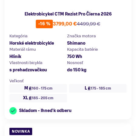
Elektrobicykel CTM Rezist Pro Čierna 2026
3799,00 €
4499,99 €
-16 %
Kategória
Značka motora
Horské elektrobicykle
Shimano
Materiál rámu
Kapacita batérie
Hliník
750 Wh
Vlastnosti bicykla
Nosnosť
s prehadzovačkou
do 150 kg
Veľkosť
M
L
160 - 175 cm
175 - 185 cm
XL
185 - 205 cm
Skladom - Ihneď k odberu
NOVINKA