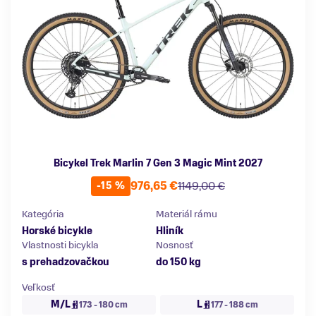
Bicykel Trek Marlin 7 Gen 3 Magic Mint 2027
976,65 €
1149,00 €
-15 %
Kategória
Materiál rámu
Horské bicykle
Hliník
Vlastnosti bicykla
Nosnosť
s prehadzovačkou
do 150 kg
Veľkosť
M/L
L
173 - 180 cm
177 - 188 cm