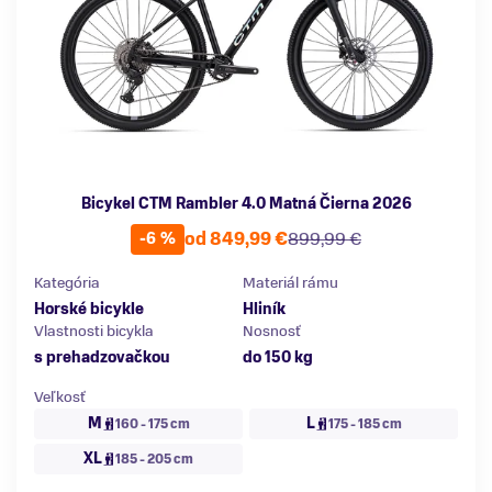
Bicykel CTM Rambler 4.0 Matná Čierna 2026
od 849,99 €
899,99 €
-6 %
Kategória
Materiál rámu
Horské bicykle
Hliník
Vlastnosti bicykla
Nosnosť
s prehadzovačkou
do 150 kg
Veľkosť
M
L
160 - 175 cm
175 - 185 cm
XL
185 - 205 cm