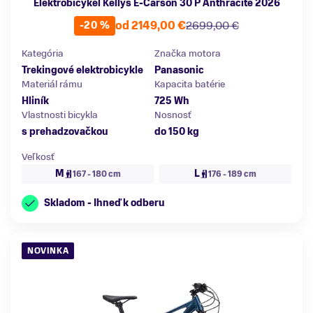
Elektrobicykel Kellys E-Carson 30 P Anthracite 2026
od 2149,00 €
2699,00 €
-20 %
Kategória
Značka motora
Trekingové elektrobicykle
Panasonic
Materiál rámu
Kapacita batérie
Hliník
725 Wh
Vlastnosti bicykla
Nosnosť
s prehadzovačkou
do 150 kg
Veľkosť
M
L
167 - 180 cm
176 - 189 cm
Skladom - Ihneď k odberu
NOVINKA