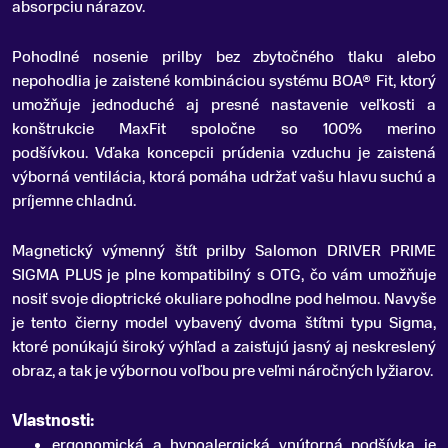
absorpciu nárazov.
Pohodlné nosenie prilby bez zbytočného tlaku alebo
nepohodlia je zaistené kombináciou systému BOA® Fit, ktorý
umožňuje jednoduché aj presné nastavenie veľkosti a
konštrukcie MaxFit spoločne so 100% merino
podšívkou.
Vďaka koncepcii prúdenia vzduchu je zaistená
výborná ventilácia, ktorá pomáha udržať vašu hlavu suchú a
príjemne chladnú.
Magnetický výmenný štít prilby Salomon DRIVER PRIME
SIGMA PLUS je plne kompatibilný s OTG, čo vám umožňuje
nosiť svoje dioptrické okuliare pohodlne pod helmou.
Navyše
je tento čierny model vybavený dvoma štítmi typu Sigma,
ktoré ponúkajú široký výhľad a zaisťujú jasný aj neskreslený
obraz, a tak je výbornou voľbou pre veľmi náročných lyžiarov.
Vlastnosti:
ergonomická a hypoalergická vnútorná podšívka je