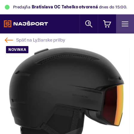
Predajňa
Bratislava OC Tehelko
otvorená
dnes do 15:00.
Späť na
Lyžiarske prilby
NOVINKA