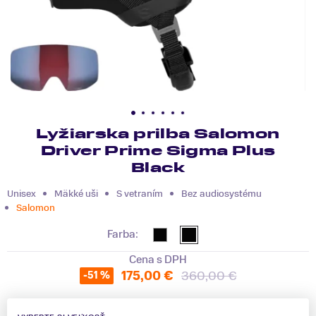
Lyžiarska prilba Salomon
Driver Prime Sigma Plus
Black
Unisex
Mäkké uši
S vetraním
Bez audiosystému
Salomon
Farba:
Cena s DPH
175,00 €
360,00 €
-51 %