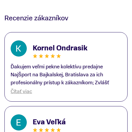
Recenzie zákazníkov
Kornel Ondrasik
Ďakujem veľmi pekne kolektívu predajne
NajŠport na Bajkalskej, Bratislava za ich
profesionálny prístup k zákazníkom; Zvlášť
ďakujem špecialistovi Martinovi Gunišovi za
Čítať viac
jeho odbornú pomoc pri kúpe nových lyží a
lyžiarskej obuvi, ako aj prilby.. všetko značka
Atomic; Pán Martin Guniš mi svojou
Eva Veľká
odbornosťou otvoril nové obzory a dozvedel
som sa, vďaka jeho profesionálnemu prístupu k