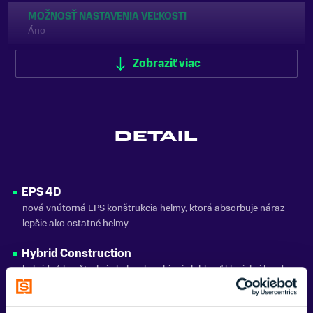
MOŽNOSŤ NASTAVENIA VEĽKOSTI
Áno
TYP UŠÍ
Zobraziť viac
Mäkké
VISOR / OCHRANNÝ ŠTÍT
Áno
DETAIL
FARBA
Čierna
ZNAČKA
EPS 4D
Salomon
nová vnútorná EPS konštrukcia helmy, ktorá absorbuje náraz
lepšie ako ostatné helmy
Zobraziť menej
Hybrid Construction
hybridná konštrukcia helmy kombinuje lahkosť klasickej hard-
shell konštrukcie a pružnosť in-mold konštrukcie