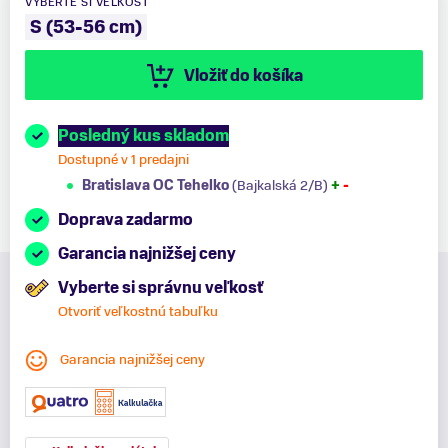
VYBERTE SI VEĽKOSŤ
S (53-56 cm)
Vložiť do košíka
Posledný kus skladom
Dostupné v 1 predajni
Bratislava OC Tehelko
(Bajkalská 2/B)
+
-
Doprava zadarmo
Garancia najnižšej ceny
Vyberte si správnu veľkosť
Otvoriť veľkostnú tabuľku
Garancia najnižšej ceny