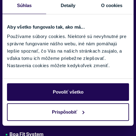
Over The Glasses Compatible (OTG LITE)
Súhlas
Detaily
O cookies
Sú kompatibilné s dioptrickými okuliarmi.
Vložka
Aby všetko fungovalo tak, ako má...
Washable Full cap Liner, Merino 3M™ X-Static Lining
Používame súbory cookies. Niektoré sú nevyhnutné pre
Sigma Lens
správne fungovanie nášho webu, iné nám pomáhajú
Spôsobuje kontrast a viditeľnosť vo všetkých svetelných
lepšie spoznať, čo Vás na našich stránkach zaujalo, a
podmienkach tým, že zvyšuje dĺžky modrej a červenej vlny,
vďaka tomu ich môžeme priebežne zlepšovať.
zlepšuje schopnosť oka identifikovať nepravidelnosti v teréne.
Nastavenia cookies môžete kedykoľvek zmeniť.
Magnetická spona Fidlock
velmi pohodlné a jednoduché zapínanie aj v rukaviciach, stačí
priblížiť a pracka sa sama dopne.
Povoliť všetko
Motion Shield System
Táto prilba je vybavená exkluzívnym systémom Motion Shield pre
Prispôsobiť
pohodlné použitie . Vďaka technologii je manipulácia s Visor
jednoduchá a môžete ho použiť aj cez dioptrické okuliare
Boa Fit System