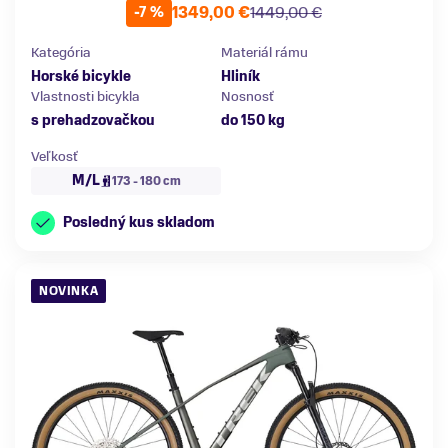
1349,00 €
1449,00 €
-7 %
Kategória
Materiál rámu
Horské bicykle
Hliník
Vlastnosti bicykla
Nosnosť
s prehadzovačkou
do 150 kg
Veľkosť
M/L
173 - 180 cm
Posledný kus skladom
NOVINKA