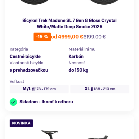
Bicykel Trek Madone SL 7 Gen 8 Gloss Crystal
White/Matte Deep Smoke 2026
od 4999,00 €
6199,00 €
-19 %
Kategória
Materiál rámu
Cestné bicykle
Karbón
Vlastnosti bicykla
Nosnosť
s prehadzovačkou
do 150 kg
Veľkosť
M/L
XL
173 - 179 cm
188 - 213 cm
Skladom - Ihneď k odberu
NOVINKA