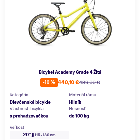
Bicykel Academy Grade 4 Žltá
440,10 €
489,00 €
-10 %
Kategória
Materiál rámu
Dievčenské bicykle
Hliník
Vlastnosti bicykla
Nosnosť
s prehadzovačkou
do 100 kg
Veľkosť
20"
115 - 130 cm