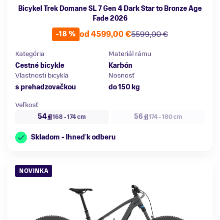
Bicykel Trek Domane SL 7 Gen 4 Dark Star to Bronze Age
Fade 2026
od 4599,00 €
5599,00 €
-18 %
Kategória
Materiál rámu
Cestné bicykle
Karbón
Vlastnosti bicykla
Nosnosť
s prehadzovačkou
do 150 kg
Veľkosť
54
56
168 - 174 cm
174 - 180 cm
Skladom - Ihneď k odberu
NOVINKA