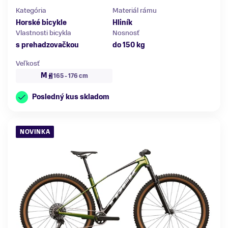
Kategória
Materiál rámu
Horské bicykle
Hliník
Vlastnosti bicykla
Nosnosť
s prehadzovačkou
do 150 kg
Veľkosť
M
165 - 176 cm
Posledný kus skladom
NOVINKA