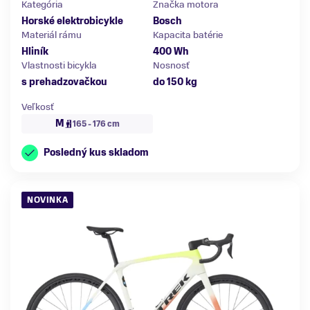
Kategória
Značka motora
Horské elektrobicykle
Bosch
Materiál rámu
Kapacita batérie
Hliník
400 Wh
Vlastnosti bicykla
Nosnosť
s prehadzovačkou
do 150 kg
Veľkosť
M
165 - 176 cm
Posledný kus skladom
NOVINKA