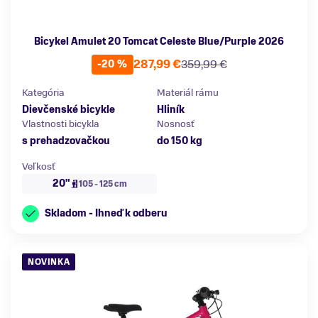
Bicykel Amulet 20 Tomcat Celeste Blue/Purple 2026
287,99 €
359,99 €
-20 %
Kategória
Materiál rámu
Dievčenské bicykle
Hliník
Vlastnosti bicykla
Nosnosť
s prehadzovačkou
do 150 kg
Veľkosť
20"
105 - 125 cm
Skladom - Ihneď k odberu
NOVINKA