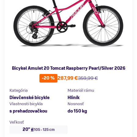
Bicykel Amulet 20 Tomcat Raspberry Pearl/Silver 2026
287,99 €
359,99 €
-20 %
Kategória
Materiál rámu
Dievčenské bicykle
Hliník
Vlastnosti bicykla
Nosnosť
s prehadzovačkou
do 150 kg
Veľkosť
20"
105 - 125 cm