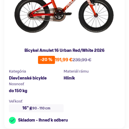
Bicykel Amulet 16 Urban Red/White 2026
191,99 €
239,99 €
-20 %
Kategória
Materiál rámu
Dievčenské bicykle
Hliník
Nosnosť
do 150 kg
Veľkosť
16"
90 - 110 cm
Skladom - Ihneď k odberu