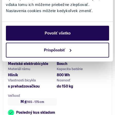
vďaka tomu ich môžeme priebežne zlepšovať.
Nastavenia cookies môžete kedykoľvek zmeniť.
Povoliť všetko
Elektrobicykel Trek Charter+ 4 800Wh Lowstep Lunar
Silver 2027
3899,00 €
4129,00 €
-6 %
Prispôsobiť
Kategória
Značka motora
Mestské elektrobicykle
Bosch
Materiál rámu
Kapacita batérie
Hliník
800 Wh
Vlastnosti bicykla
Nosnosť
s prehadzovačkou
do 150 kg
Veľkosť
M
165 - 175 cm
Posledný kus skladom