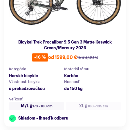
Bicykel Trek Procaliber 9.5 Gen 3 Matte Keswick
Green/Mercury 2026
od 1599,00 €
1899,00 €
-16 %
Kategória
Materiál rámu
Horské bicykle
Karbón
Vlastnosti bicykla
Nosnosť
s prehadzovačkou
do 150 kg
Veľkosť
M/L
XL
173 - 180 cm
188 - 195 cm
Skladom - Ihneď k odberu