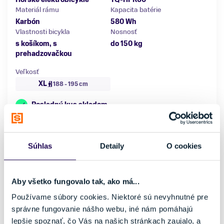
Materiál rámu
Kapacita batérie
Karbón
580 Wh
Vlastnosti bicykla
Nosnosť
s košíkom, s
do 150 kg
prehadzovačkou
Veľkosť
XL
188 - 195 cm
Posledný kus skladom
NOVINKA
Súhlas
Detaily
O cookies
Aby všetko fungovalo tak, ako má...
Používame súbory cookies. Niektoré sú nevyhnutné pre
správne fungovanie nášho webu, iné nám pomáhajú
lepšie spoznať, čo Vás na našich stránkach zaujalo, a