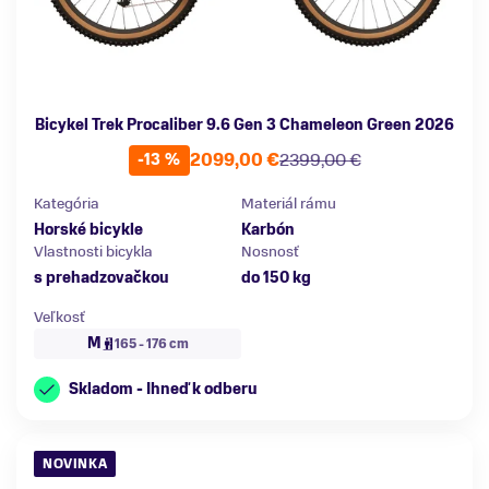
Bicykel Trek Procaliber 9.6 Gen 3 Chameleon Green 2026
2099,00 €
2399,00 €
-13 %
Kategória
Materiál rámu
Horské bicykle
Karbón
Vlastnosti bicykla
Nosnosť
s prehadzovačkou
do 150 kg
Veľkosť
M
165 - 176 cm
Skladom - Ihneď k odberu
NOVINKA