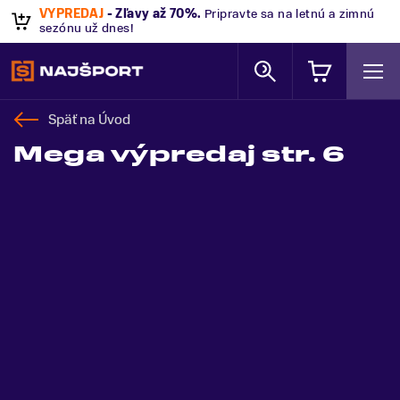
VÝPREDAJ
- Zľavy až 70%
.
Pripravte sa na letnú a zimnú
sezónu už dnes!
Späť na
Úvod
Mega výpredaj str. 6