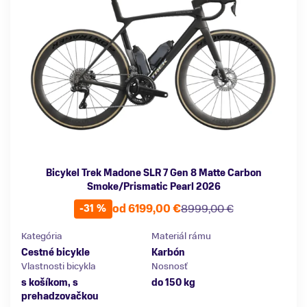
Bicykel Trek Madone SLR 7 Gen 8 Matte Carbon
Smoke/Prismatic Pearl 2026
od 6199,00 €
8999,00 €
-31 %
Kategória
Materiál rámu
Cestné bicykle
Karbón
Vlastnosti bicykla
Nosnosť
s košíkom, s
do 150 kg
prehadzovačkou