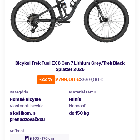
Bicykel Trek Fuel EX 8 Gen 7 Lithium Grey/Trek Black
Splatter 2026
2799,00 €
3599,00 €
-22 %
Kategória
Materiál rámu
Horské bicykle
Hliník
Vlastnosti bicykla
Nosnosť
s košíkom, s
do 150 kg
prehadzovačkou
Veľkosť
M
165 - 176 cm