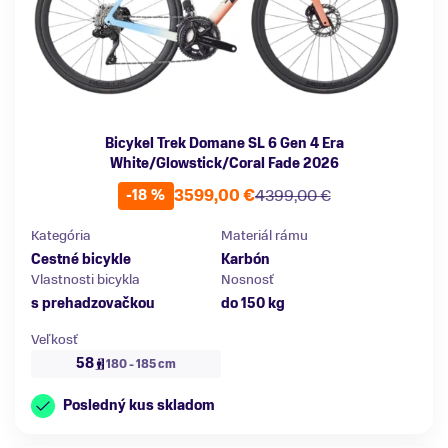
Bicykel Trek Domane SL 6 Gen 4 Era
White/Glowstick/Coral Fade 2026
3599,00 €
4399,00 €
-18 %
Kategória
Materiál rámu
Cestné bicykle
Karbón
Vlastnosti bicykla
Nosnosť
s prehadzovačkou
do 150 kg
Veľkosť
58
180 - 185 cm
Posledný kus skladom