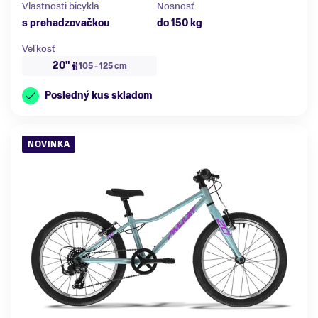
Vlastnosti bicykla
Nosnosť
s prehadzovačkou
do 150 kg
Veľkosť
20"
105 - 125 cm
Posledný kus skladom
NOVINKA