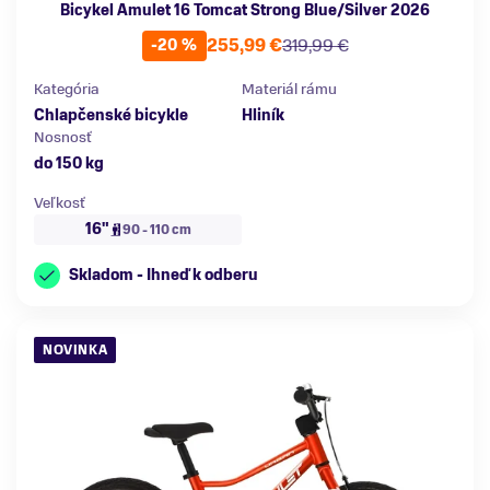
Bicykel Amulet 16 Tomcat Strong Blue/Silver 2026
255,99 €
319,99 €
-20 %
Kategória
Materiál rámu
Chlapčenské bicykle
Hliník
Nosnosť
do 150 kg
Veľkosť
16"
90 - 110 cm
Skladom - Ihneď k odberu
NOVINKA