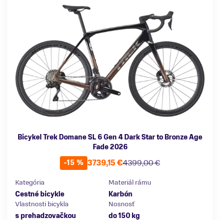
Bicykel Trek Domane SL 6 Gen 4 Dark Star to Bronze Age
Fade 2026
3739,15 €
4399,00 €
-15 %
Kategória
Materiál rámu
Cestné bicykle
Karbón
Vlastnosti bicykla
Nosnosť
s prehadzovačkou
do 150 kg