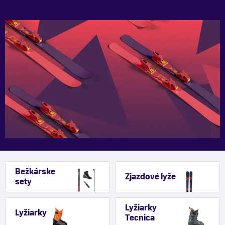
Bežkárske
Zjazdové lyže
sety
Lyžiarky
Lyžiarky
Tecnica