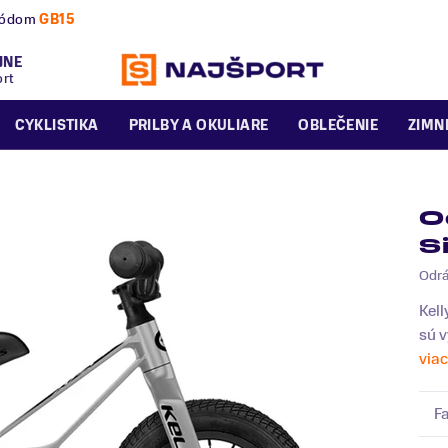
nú a zimnú sezónu už dnes!
JNE
ort
CYKLISTIKA
PRILBY A OKULIARE
OBLEČENIE
ZIMN
O
S
Odrá
Kell
sú v
viac
F