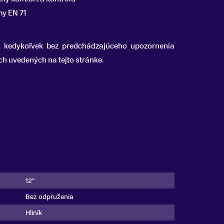
my EN 71
o kedykoľvek bez predchádzajúceho upozornenia
 uvedených na tejto stránke.
12"
Bez odpruženia
Hliník