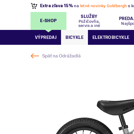
VÝPREDAJ
- Zľavy až 70%
.
Pripravte sa na let
SLUŽBY
PREDA
E-SHOP
Požičovňa,
Najšp
servis a iné
VÝPREDAJ
BICYKLE
ELEKTROBICYKLE
Späť na
Odrážadlá