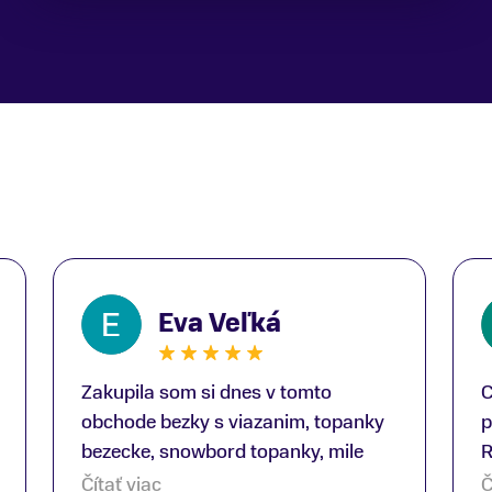
Eva Veľká
Zakupila som si dnes v tomto
C
obchode bezky s viazanim, topanky
p
bezecke, snowbord topanky, mile
R
prekvapenie ako Peter, ktory nas
b
Čítať viac
Č