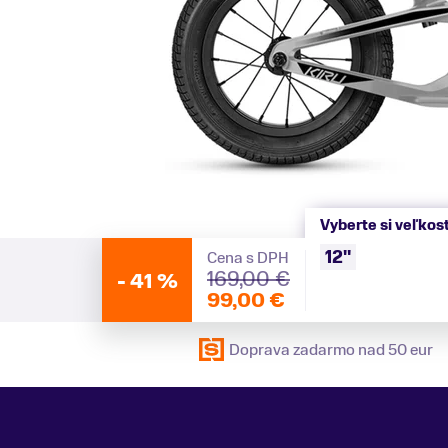
Vyberte si veľkos
12"
Cena s DPH
169,00 €
-
41 %
99,00 €
Doprava zadarmo nad 50 eur