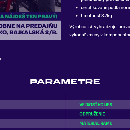
certifikované podľa nor
hmotnosť 3.7kg
Výrobca si vyhradzuje práv
vykonať zmeny v komponentoch
u
PARAMETRE
VEĽKOSŤ KOLIES
ODPRUŽENIE
MATERIÁL RÁMU