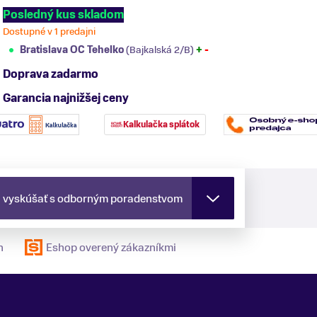
Posledný kus skladom
Dostupné v 1 predajni
Bratislava OC Tehelko
(Bajkalská 2/B)
+
-
Doprava zadarmo
Garancia najnižšej ceny
Kalkulačka splátok
a vyskúšať s odborným poradenstvom
n
Eshop overený zákazníkmi