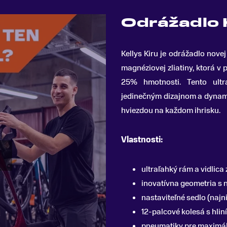
Odrážadlo K
Kellys Kiru je odrážadlo nove
magnéziovej zliatiny, ktorá v
25% hmotnosti. Tento ultr
jedinečným dizajnom a dynami
hviezdou na každom ihrisku.
Vlastnosti:
ultraľahký rám a vidlica 
inovatívna geometria s 
nastaviteľné sedlo (naj
12-palcové kolesá s hlin
pneumatiky pre maximál