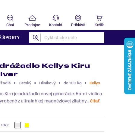
Predajňa
B
Chat
Predajne
Kontakt
Prihlásiť
Košík
É ŠPORTY
drážadlo Kellys Kiru
ilver
žadlá
Detský
Hliníkový
do 100 kg
Kellys
ys Kiru je odrážadlo novej generácie. Rám i vidlica
yrobené z ultraľahkej magnéziovej zliatiny...
čitať
arba: