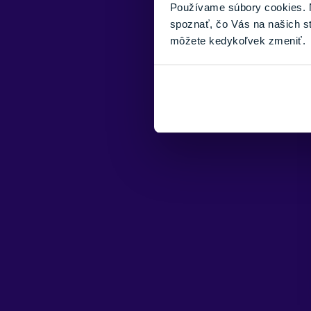
Používame súbory cookies. N
spoznať, čo Vás na našich s
môžete kedykoľvek zmeniť.