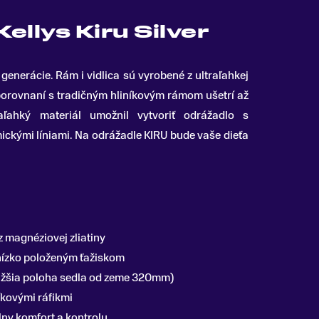
ellys Kiru Silver
j generácie
.
Rám i vidlica sú vyrobené z ultraľahkej
 porovnaní s tradičným hliníkovým rámom ušetrí až
aľahký materiál umožnil vytvoriť odrážadlo s
ckými líniami. Na odrážadle KIRU bude vaše dieťa
z magnéziovej zliatiny
nízko položeným ťažiskom
nižšia poloha sedla od zeme 320mm)
íkovými ráfikmi
ny komfort a kontrolu