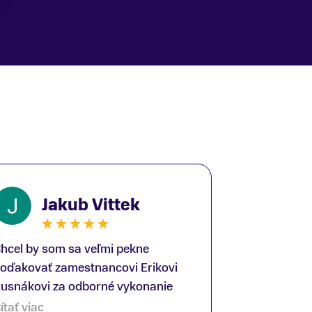
Jakub Vittek
hcel by som sa veľmi pekne
oďakovať zamestnancovi Erikovi
usnákovi za odborné vykonanie
ike-fittingu. Je to super človek na
ítať viac