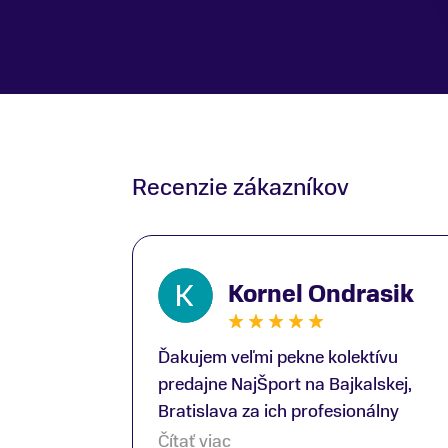
Recenzie zákazníkov
Kornel Ondrasik
Ďakujem veľmi pekne kolektívu
predajne NajŠport na Bajkalskej,
Bratislava za ich profesionálny
prístup k zákazníkom; Zvlášť
Čítať viac