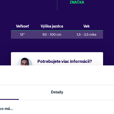
ZNAČKA
Veľkosť
Výška jazdca
Vek
12"
82 - 100 cm
1,5 - 3,5 roka
Potrebujete viac informácii?
Sme tu pre vás.
VAŠE MENO:
Detaily
E-MAIL:
ko má...