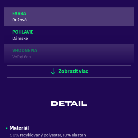
FARBA
Ružová
POHLAVIE
Dámske
VHODNÉ NA
Voľný čas
ZNAČKA
Zobraziť viac
Goldbergh
Zobraziť menej
DETAIL
Materiál
90% recyklovaný polyester, 10% elastan