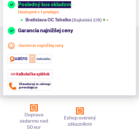
Posledný kus skladom
Dostupné v 1 predajni
Bratislava OC Tehelko
(Bajkalská 2/B)
+
-
Garancia najnižšej ceny
Garancia najnižšej ceny
Kalkulačka splátok
Doprava
Eshop overený
zadarmo nad
zákazníkmi
50 eur