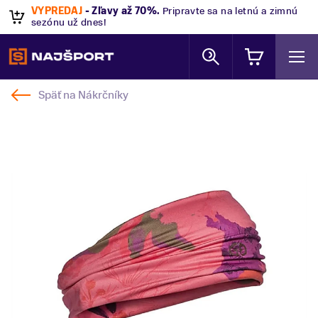
VÝPREDAJ
- Zľavy až 70%
.
Pripravte sa na letnú a zimnú
sezónu už dnes!
Späť na
Nákrčníky