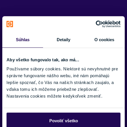
Potrebujete viac informácii? Sme tu
pre vás.
Súhlas
Detaily
O cookies
VAŠE MENO:
Aby všetko fungovalo tak, ako má...
Používame súbory cookies. Niektoré sú nevyhnutné pre
E-MAIL:
správne fungovanie nášho webu, iné nám pomáhajú
lepšie spoznať, čo Vás na našich stránkach zaujalo, a
vďaka tomu ich môžeme priebežne zlepšovať.
Nastavenia cookies môžete kedykoľvek zmeniť.
TELEFÓNNE ČÍSLO:
Zobraziť viac
Povoliť všetko
SPRÁVA: