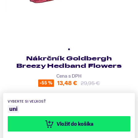
Nákrčník Goldbergh
Breezy Hedband Flowers
Cena s DPH
13,48 €
29,95 €
-55 %
VYBERTE SI VEĽKOSŤ
uni
Vložiť do košíka