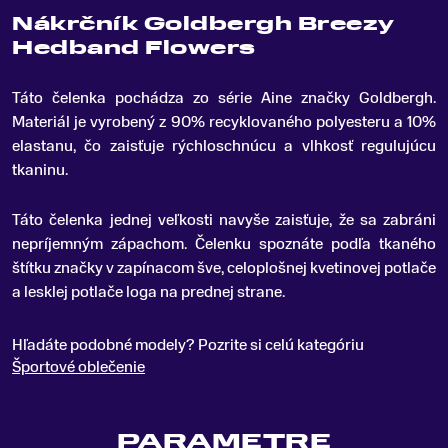
Nákrčník Goldbergh Breezy
Hedband Flowers
Táto čelenka pochádza zo série Aine značky Goldbergh
.
Materiál je vyrobený z 90% recyklovaného polyesteru a 10%
elastanu, čo zaisťuje rýchloschnúcu a vlhkosť regulujúcu
tkaninu.
Táto čelenka jednej veľkosti navyše zaisťuje, že sa zabráni
nepríjemným zápachom. Čelenku spoznáte podľa tkaného
štítku značky v zapínacom šve, celoplošnej kvetinovej potlače
a lesklej potlače loga na prednej strane.
Hľadáte podobné modely? Pozrite si celú kategóriu
Športové oblečenie
PARAMETRE