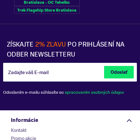
Bratislava - OC Tehelko
Trek Flagship Store Bratislava
ZÍSKAJTE
2% ZĽAVU
PO PRIHLÁSENÍ NA
ODBER NEWSLETTERU
Zadajte váš E-mail
Odoslať
Odoslaním e-mailu súhlasíte so
spracovaním osobných údajov
Informácie
Kontakt
Promo akcie