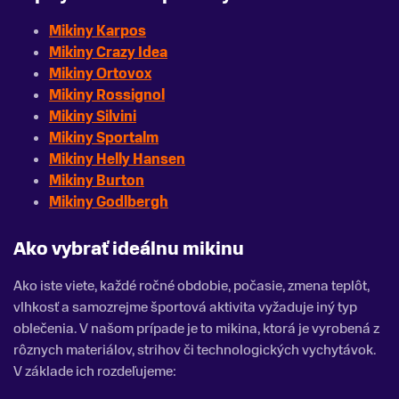
Mikiny Karpos
Mikiny Crazy Idea
Mikiny Ortovox
Mikiny Rossignol
Mikiny Silvini
Mikiny Sportalm
Mikiny Helly Hansen
Mikiny Burton
Mikiny Godlbergh
Ako vybrať ideálnu mikinu
Ako iste viete, každé ročné obdobie, počasie, zmena teplôt,
vlhkosť a samozrejme športová aktivita vyžaduje iný typ
oblečenia. V našom prípade je to mikina, ktorá je vyrobená z
rôznych materiálov, strihov či technologických vychytávok.
V základe ich rozdeľujeme: