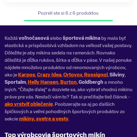
Pozreli ste si 6 z 6 produktov.
Každá
voľnočasová
alebo
športová mikina
by mala byť
elastická a prispôsobivá vzhľadom na veľkosť vašej postavy.
Dôležite je aby mikina sedela na ramenách. Rovnako
dôležitá je dĺžka rukáva, šírka a dĺžka v páse. V našej ponuke
nájdete množstvo produktov od renomovaných výrobcov,
ako je
Karpos
,
Crazy Idea
,
Ortovox
,
Rossignol
,
Silviny
,
Sportalm
,
Helly Hansen
,
Burton
,
Goldbergh
a mnoho
iných. "Čítajte ďalej" a dozviete sa, ako vybrať vhodnú mikinu
práve pre vás. Nestačí vám to? Tak si prečítajte tiež článok -
ako vrstviť oblečenie
. Poobzerajte sa aj po ďalších
špičkových a veľmi pohodlných športových produktov zo
sekcie
mikiny, svetre a vesty
.
Top výrobcovia športových mikín