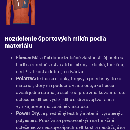
Rozdelenie športových mikín podľa
materiálu
Fleece:
Má veľmi dobré izolačné vlastnosti. Aj preto sa
hodí na strednú vrstvu alebo mikiny. Je ľahká, funkčná,
nedrží vlhkosť a dobre ju odvádza.
Polartec:
Jedná sa o ľahký, hrejivý a priedušný fleece
materiál, ktorý ma podobné vlastnosti, ako fleece
avšak jedna strana je ošetrená proti žmolkovaniu. Toto
oblečenie dlhšie vydrží, dlho si drží svoj tvar a má
vynikajúce termoizolačné vlastnosti.
Power Dry:
Je priedušný textilný materiál, vyrobený z
polyesteru. Používa sa predovšetkým na funkčné
oblečenie, zamedzuje zápachu, vlhkosti a neudržujú sa