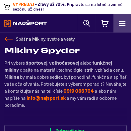
VÝPREDAJ
- Zľavy až 70%
.
Pripravte sa na letnú a zimnú
sezónu už dnes!
Späť na
Mikiny, svetre a vesty
Mikiny Spyder
Pri výbere
športovej
,
voľnočasovej
alebo
funkčnej
mikiny
dbajte na materiál, technológie, strih, vzhľad a cenu.
Mikina
by mala dobre sedieť, byť pohodlná, funkčná a spĺňať
vaše očakávania. Potrebujete s výberom poradiť? Neváhajte
a kontaktujte nás na tel. čísle
0919 066 704
alebo nám
napíšte na
info@najsport.sk
a my vám radi a odborne
poradíme.