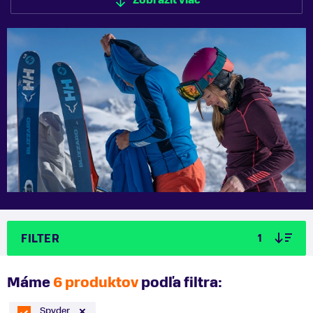
Zobraziť viac
Zobraziť menej
FILTER
1
Máme
6 produktov
podľa filtra:
Spyder