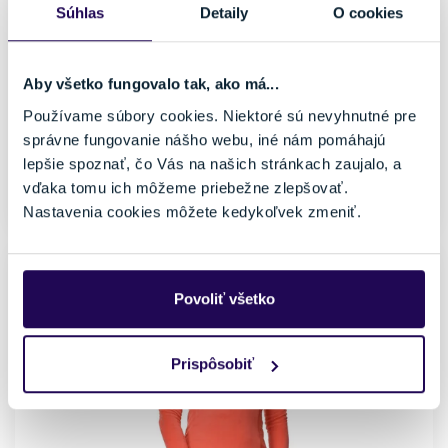
Súhlas
Detaily
O cookies
Pohlavie
Farba
Pánske
Modrá
Vhodné na
Typ oblečenia
Aby všetko fungovalo tak, ako má...
Lyžovanie
Mikina
Značka
Používame súbory cookies. Niektoré sú nevyhnutné pre
Spyder
správne fungovanie nášho webu, iné nám pomáhajú
lepšie spoznať, čo Vás na našich stránkach zaujalo, a
Veľkosť
vďaka tomu ich môžeme priebežne zlepšovať.
M
Nastavenia cookies môžete kedykoľvek zmeniť.
Povoliť všetko
Prispôsobiť