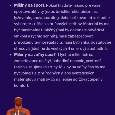
Mikiny na šport:
Pokiaľ hľadáte mikinu pre vaše
športové aktivity (napr. turistika, skialpinizmus,
lyžovanie, snowboarding alebo bežkovanie) rozhodne
vyberajte z užších a priľnavých strihov. Materiál by mal
byť maximálne funkčný (mal by dokonale odvádzať
vlhkosť a rýchlo schnúť), musí zabezpečovať
prirodzenú termoreguláciu, musí byť ľahká, dostatočne
strečová (ideálne do všetkých 4 smerov) a pohodlná.
Mikiny na voľný čas:
Pri týchto mikinách sa
zameriavame na štýl, pohodlné nosenie, pestrosť
farieb a zaujímavé strihy. Mikiny na voľný čas by mali
byť voľnejšie, z prírodných alebo syntetických
materiálov a mali by čo najlepšie udržovať tepelný
komfort.