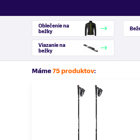
Oblečenie na
Beže
bežky
Viazanie na
bežky
Máme
75 produktov
: