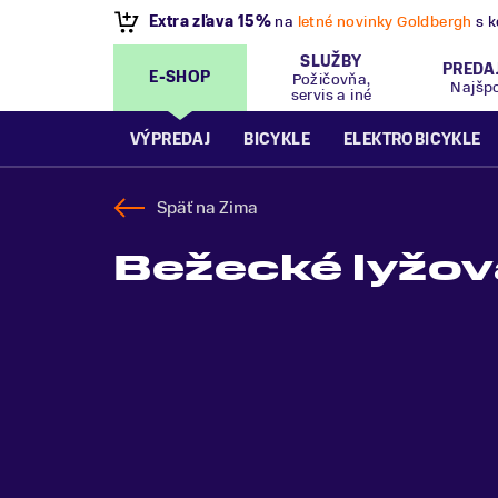
VÝPREDAJ
- Zľavy až 70%
.
Pripravte sa na let
SLUŽBY
PREDA
E-SHOP
Požičovňa,
Najšp
servis a iné
VÝPREDAJ
BICYKLE
ELEKTROBICYKLE
Späť na
Zima
Bežecké lyžova