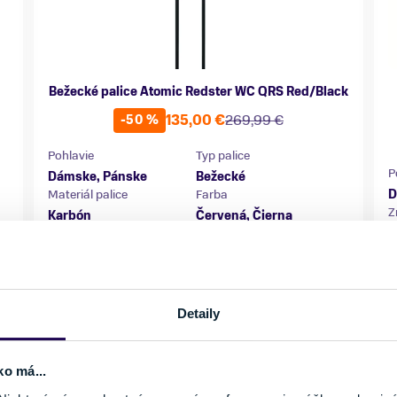
Bežecké palice Atomic Redster WC QRS Red/Black
135,00 €
269,99 €
-50 %
Pohlavie
Typ palice
P
Dámske, Pánske
Bežecké
Materiál palice
Farba
D
Z
Karbón
Červená, Čierna
Vhodné na
Značka
R
Bežkovanie
Atomic
Veľkosť
V
160 cm
Detaily
Posledný kus skladom
ko má...