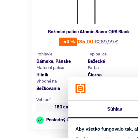
Bežecké palice Atomic Savor QRS Black
135,00 €
269,99 €
-50 %
Pohlavie
Typ palice
Dámske, Pánske
Bežecké
Materiál palice
Farba
Hliník
Čierna
Vhodné na
Značka
Bežkovanie
Atomic
Veľkosť
160 cm
Súhlas
Posledný kus skladom
Aby všetko fungovalo tak, a