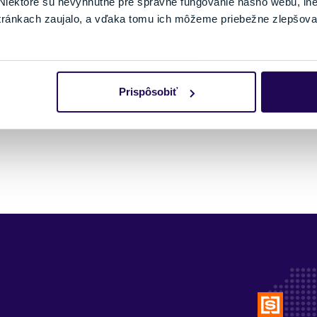
iektoré sú nevyhnutné pre správne fungovanie nášho webu, in
tránkach zaujalo, a vďaka tomu ich môžeme priebežne zlepšova
Pozreli ste si 75 z 75 produktov.
Prispôsobiť
1
2
3
4