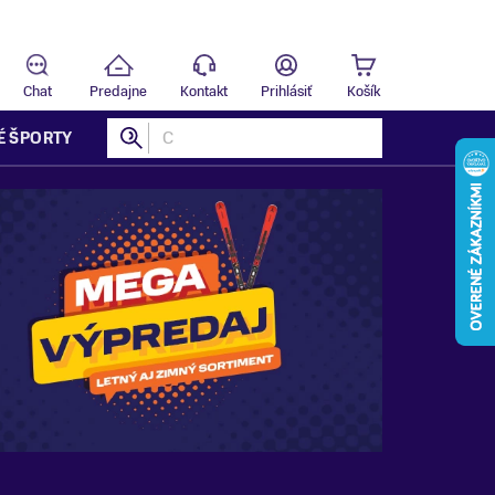
Predajňa
B
Chat
Predajne
Kontakt
Prihlásiť
Košík
É ŠPORTY