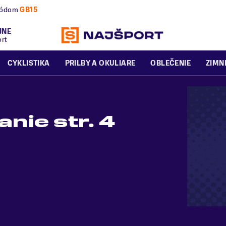
nú a zimnú sezónu už dnes!
JNE
ort
CYKLISTIKA
PRILBY A OKULIARE
OBLEČENIE
ZIMN
nie str. 4