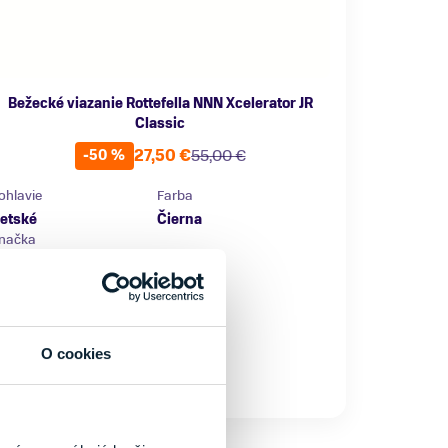
Bežecké viazanie Rottefella NNN Xcelerator JR
Classic
27,50 €
55,00 €
-50 %
ohlavie
Farba
etské
Čierna
načka
ottefella
eľkosť
uni
O cookies
Skladom - Ihneď k odberu