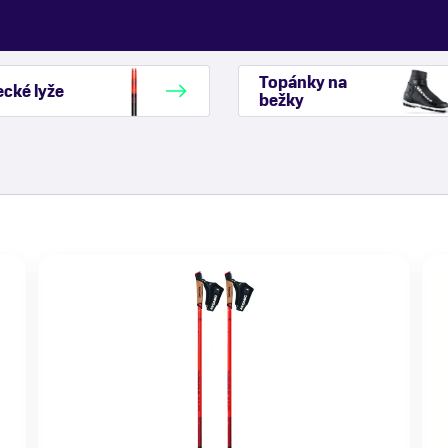
Topánky na
cké lyže
bežky