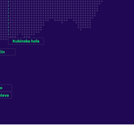
Kubínska hoľa
čín
ko
slava