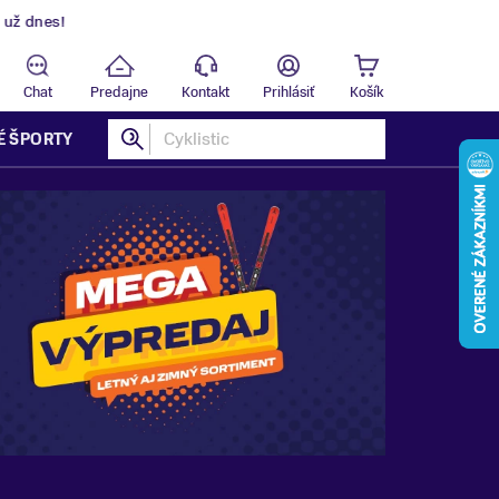
Predajňa
B
Chat
Predajne
Kontakt
Prihlásiť
Košík
É ŠPORTY