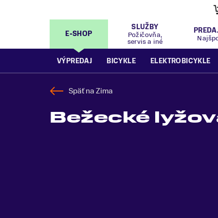
VÝPREDAJ
- Zľavy až 70%
.
Pripravte sa na let
SLUŽBY
PREDA
E-SHOP
Požičovňa,
Najšp
servis a iné
VÝPREDAJ
BICYKLE
ELEKTROBICYKLE
Späť na
Zima
Bežecké lyžova