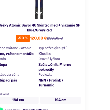
Bežky Atomic Savor 48 Skintec med + viazanie SP
Blue/Grey/Red
120,00 €
239,99 €
-50 %
ena vrátane viazania
Typ bežeckých lyží
no, vrátane montáže
Klasika
erén
Úroveň lyžiara
topa
Začiatočník, Mierne
pokročilý
túpacia zóna
Podložka
túpací pás
NNN / Prolink /
Turnamic
eľkosť
184 cm
194 cm