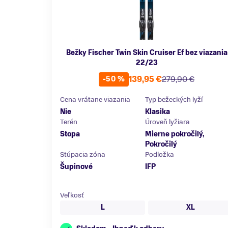
Bežky Fischer Twin Skin Cruiser Ef bez viazania
22/23
139,95 €
279,90 €
-50 %
Cena vrátane viazania
Typ bežeckých lyží
Nie
Klasika
Terén
Úroveň lyžiara
Stopa
Mierne pokročilý,
Pokročilý
Stúpacia zóna
Podložka
Šupinové
IFP
Veľkosť
L
XL