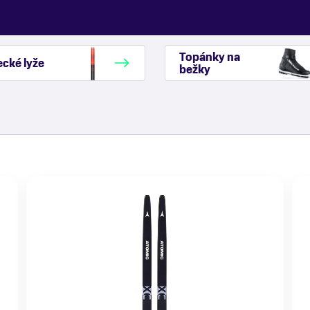
Topánky na
cké lyže
bežky