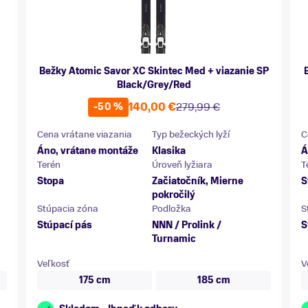
Bežky Atomic Savor XC Skintec Med + viazanie SP
Black/Grey/Red
140,00 €
279,99 €
-50 %
Cena vrátane viazania
Typ bežeckých lyží
C
Áno, vrátane montáže
Klasika
Á
Terén
Úroveň lyžiara
T
Stopa
Začiatočník, Mierne
S
pokročilý
Stúpacia zóna
Podložka
S
Stúpací pás
NNN / Prolink /
S
Turnamic
Veľkosť
V
175 cm
185 cm