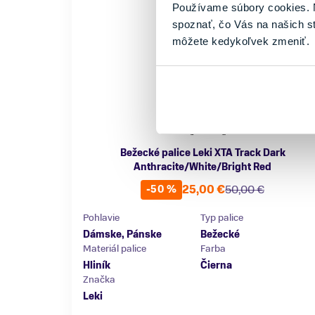
Používame súbory cookies. N
spoznať, čo Vás na našich s
môžete kedykoľvek zmeniť.
Bežecké palice Leki XTA Track Dark
Anthracite/White/Bright Red
25,00 €
50,00 €
-50 %
Pohlavie
Typ palice
Dámske, Pánske
Bežecké
Materiál palice
Farba
Hliník
Čierna
Značka
Leki