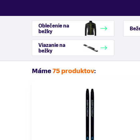
Oblečenie na
Beže
bežky
Viazanie na
bežky
Máme
75 produktov
: