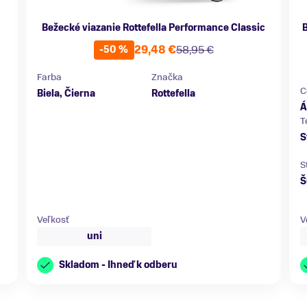
Bežecké viazanie Rottefella Performance Classic
B
29,48 €
58,95 €
-50 %
Farba
Značka
C
Biela, Čierna
Rottefella
Á
T
S
S
Š
Veľkosť
V
uni
Skladom - Ihneď k odberu