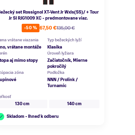
ežecký set Rossignol XT-Vent Jr Wxls(SS)/ + Tour
Jr SI RJG1009 XC - predmontovane viaz.
67,50 €
135,00 €
-50 %
ena vrátane viazania
Typ bežeckých lyží
no, vrátane montáže
Klasika
erén
Úroveň lyžiara
topa aj mimo stopy
Začiatočník, Mierne
pokročilý
túpacia zóna
Podložka
upinové
NNN / Prolink /
Turnamic
eľkosť
130 cm
140 cm
Skladom - Ihneď k odberu