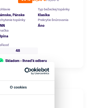
ohlavie
Typ bežeckej topánky
ámske, Pánske
Klasika
chytenie topánky
Prekrytie šnúrovania
NN
Áno
načka
lpina
eľkosť
48
Skladom - Ihneď k odberu
O cookies