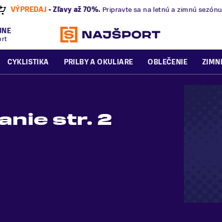
nú a zimnú sezónu už dnes!
JNE
ort
CYKLISTIKA
PRILBY A OKULIARE
OBLEČENIE
ZIMN
nie str. 2