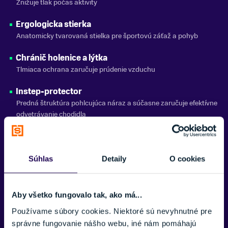
Znižuje tlak počas aktivity
Ergologicka stierka
Anatomicky tvarovaná stielka pre športovú záťaž a pohyb
Chránič holenice a lýtka
Tlmiaca ochrana zaručuje prúdenie vzduchu
Instep-protector
Predná štruktúra pohlcujúca náraz a súčasne zaručuje efektívne
odvetrávanie chodidla
Sofdry
Vďaka svojej hustej štruktúre odvádza vlhkosť od pokožky a
poskytuje ochranu v čalúnených oblastiach a zostáva upravený
Súhlas
Detaily
O cookies
aj pri silnom zaťažení
Zobraziť viac
Aby všetko fungovalo tak, ako má...
Používame súbory cookies. Niektoré sú nevyhnutné pre
správne fungovanie nášho webu, iné nám pomáhajú
Potrebujete viac informácii? Sme tu