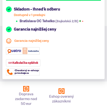
Skladom - Ihneď k odberu
Dostupné v 1 predajni
Bratislava OC Tehelko
(Bajkalská 2/B)
+
-
Garancia najnižšej ceny
Garancia najnižšej ceny
Kalkulačka splátok
Doprava
Eshop overený
zadarmo nad
zákazníkmi
50 eur