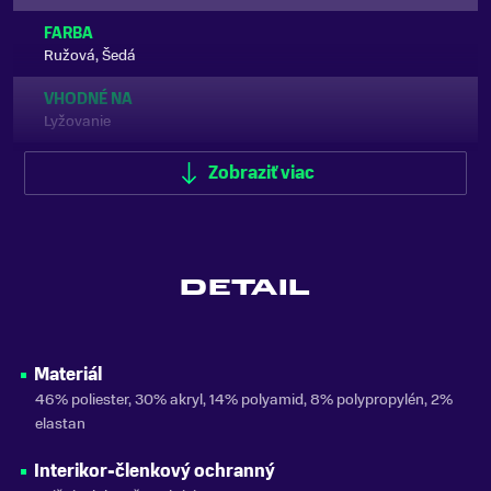
FARBA
Ružová, Šedá
VHODNÉ NA
Lyžovanie
ZNAČKA
Zobraziť viac
UYN
Zobraziť menej
DETAIL
Materiál
46% poliester, 30% akryl, 14% polyamid, 8% polypropylén, 2%
elastan
Interikor-členkový ochranný