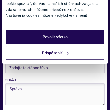
lepšie spoznať, čo Vás na našich stránkach zaujalo, a
pre vás.
vďaka tomu ich môžeme priebežne zlepšovať.
Nastavenia cookies môžete kedykoľvek zmeniť.
VAŠE MENO:
Povoliť všetko
E-MAIL:
Prispôsobiť
TELEFÓNNE ČÍSLO:
SPRÁVA: