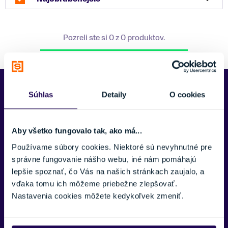
Pozreli ste si 0 z 0 produktov.
Predajne Najšport
Súhlas
Detaily
O cookies
Aby všetko fungovalo tak, ako má...
Používame súbory cookies. Niektoré sú nevyhnutné pre
správne fungovanie nášho webu, iné nám pomáhajú
lepšie spoznať, čo Vás na našich stránkach zaujalo, a
vďaka tomu ich môžeme priebežne zlepšovať.
Nastavenia cookies môžete kedykoľvek zmeniť.
Kubínska hoľa