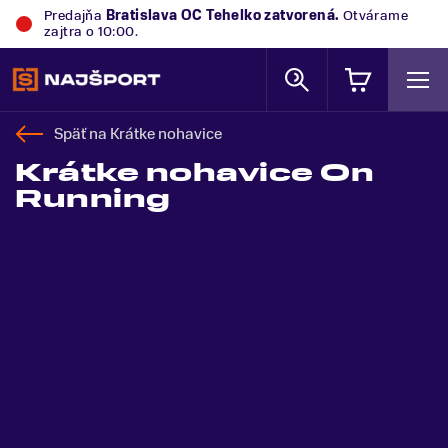
Predajňa
Bratislava OC Tehelko
zatvorená.
Otvárame
zajtra o 10:00.
Späť na
Krátke nohavice
Krátke nohavice On
Running