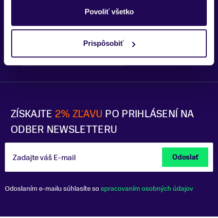
Trenčín
Povoliť všetko
Prispôsobiť
Bratislava - OC Tehelko
Trek Flagship Store Bratislava
ZÍSKAJTE
2% ZĽAVU
PO PRIHLÁSENÍ NA
ODBER NEWSLETTERU
Zadajte váš E-mail
Odoslať
Odoslaním e-mailu súhlasíte so
spracovaním osobných údajov