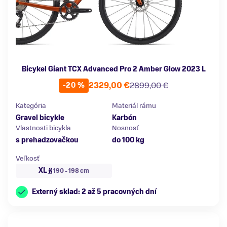
Bicykel Giant TCX Advanced Pro 2 Amber Glow 2023 L
2329,00 €
2899,00 €
-20 %
Kategória
Materiál rámu
Gravel bicykle
Karbón
Vlastnosti bicykla
Nosnosť
s prehadzovačkou
do 100 kg
Veľkosť
XL
190 - 198 cm
Externý sklad: 2 až 5 pracovných dní