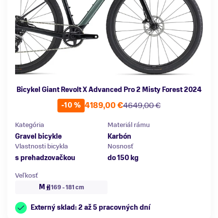
Bicykel Giant Revolt X Advanced Pro 2 Misty Forest 2024
4189,00 €
4649,00 €
-10 %
Kategória
Materiál rámu
Gravel bicykle
Karbón
Vlastnosti bicykla
Nosnosť
s prehadzovačkou
do 150 kg
Veľkosť
M
169 - 181 cm
Externý sklad: 2 až 5 pracovných dní