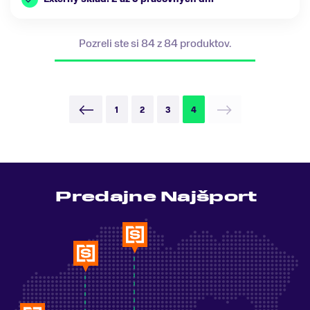
Pozreli ste si 84 z 84 produktov.
1
2
3
4
Predajne Najšport