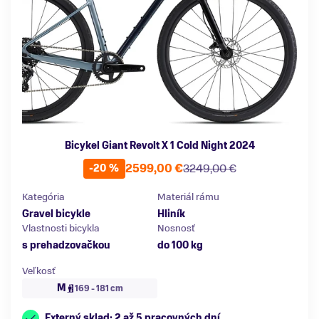
Bicykel Giant Revolt X 1 Cold Night 2024
2599,00 €
3249,00 €
-20 %
Kategória
Materiál rámu
Gravel bicykle
Hliník
Vlastnosti bicykla
Nosnosť
s prehadzovačkou
do 100 kg
Veľkosť
M
169 - 181 cm
Externý sklad: 2 až 5 pracovných dní