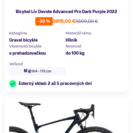
Bicykel Liv Devote Advanced Pro Dark Purple 2022
3919,00 €
5599,00 €
-30 %
Kategória
Materiál rámu
Gravel bicykle
Hliník
Vlastnosti bicykla
Nosnosť
s prehadzovačkou
do 100 kg
Veľkosť
M
164 - 175 cm
Externý sklad: 2 až 5 pracovných dní