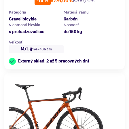
5779,00 €
6799,00 €
-15 %
Kategória
Materiál rámu
Gravel bicykle
Karbón
Vlastnosti bicykla
Nosnosť
s prehadzovačkou
do 150 kg
Veľkosť
M/L
174 - 186 cm
Externý sklad: 2 až 5 pracovných dní