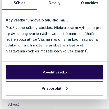
Súhlas
Detaily
O cookies
Aby všetko fungovalo tak, ako má...
Používame súbory cookies. Niektoré sú nevyhnutné pre
správne fungovanie nášho webu, iné nám pomáhajú
lepšie spoznať, čo Vás na našich stránkach zaujalo, a
vďaka tomu ich môžeme priebežne zlepšovať.
Nastavenia cookies môžete kedykoľvek zmeniť.
Bicykel CTM Koyuk 3.0 Matná Čierna / Lesklá Čierna
2024
1499,99 €
1899,99 €
-21 %
Povoliť všetko
Kategória
Materiál rámu
Gravel bicykle
Hliník
Prispôsobiť
Vlastnosti bicykla
Nosnosť
s prehadzovačkou
do 150 kg
Veľkosť