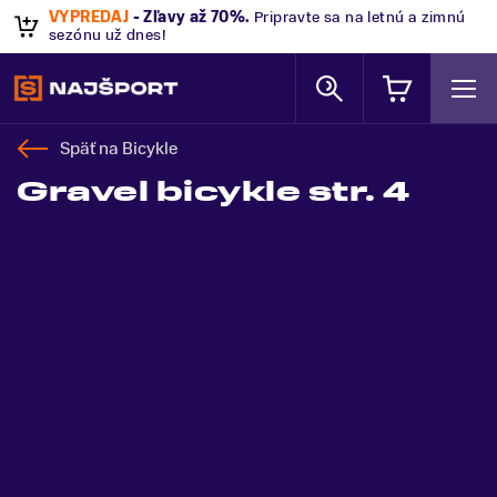
VÝPREDAJ
- Zľavy až 70%
.
Pripravte sa na letnú a zimnú
sezónu už dnes!
Späť na
Bicykle
Gravel bicykle str. 4