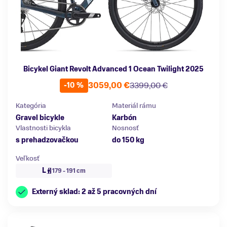
Bicykel Giant Revolt Advanced 1 Ocean Twilight 2025
3059,00 €
3399,00 €
-10 %
Kategória
Materiál rámu
Gravel bicykle
Karbón
Vlastnosti bicykla
Nosnosť
s prehadzovačkou
do 150 kg
Veľkosť
L
179 - 191 cm
Externý sklad: 2 až 5 pracovných dní