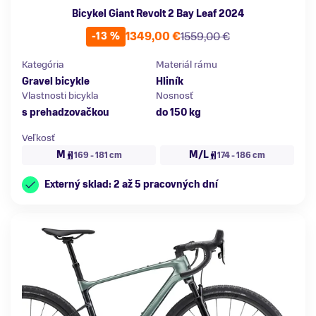
Bicykel Giant Revolt 2 Bay Leaf 2024
1349,00 €
1559,00 €
-13 %
Kategória
Materiál rámu
Gravel bicykle
Hliník
Vlastnosti bicykla
Nosnosť
s prehadzovačkou
do 150 kg
Veľkosť
M
M/L
169 - 181 cm
174 - 186 cm
Externý sklad: 2 až 5 pracovných dní