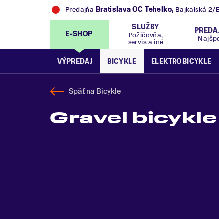
Predajňa
Bratislava OC Tehelko
,
Bajkalská 2/
SLUŽBY
PREDA
E-SHOP
Požičovňa,
Najšp
servis a iné
VÝPREDAJ
BICYKLE
ELEKTROBICYKLE
Späť na
Bicykle
Gravel bicykle 