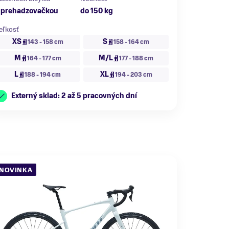
 prehadzovačkou
do 150 kg
eľkosť
XS
S
143 - 158 cm
158 - 164 cm
M
M/L
164 - 177 cm
177 - 188 cm
L
XL
188 - 194 cm
194 - 203 cm
Externý sklad: 2 až 5 pracovných dní
NOVINKA