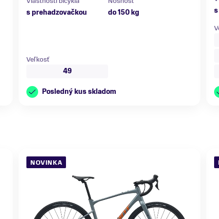
Vlastnosti bicykla
Nosnosť
s
s prehadzovačkou
do 150 kg
V
Veľkosť
49
Posledný kus skladom
NOVINKA