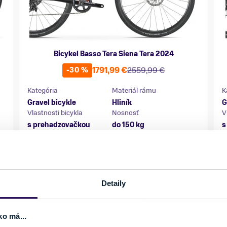
Bicykel Basso Tera Siena Tera 2024
1791,99 €
2559,99 €
-30 %
Kategória
Materiál rámu
K
Gravel bicykle
Hliník
G
Vlastnosti bicykla
Nosnosť
V
s prehadzovačkou
do 150 kg
s
Veľkosť
V
M
174 - 182 cm
Posledný kus skladom
Detaily
ko má...