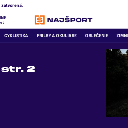
B
zatvorená.
JNE
ort
CYKLISTIKA
PRILBY A OKULIARE
OBLEČENIE
ZIMN
str. 2