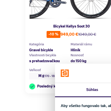
Bicykel Kellys Soot 30
949,00 €
1049,00 €
-10 %
Kategória
Materiál rámu
Gravel bicykle
Hliník
Vlastnosti bicykla
Nosnosť
s prehadzovačkou
do 150 kg
Veľkosť
M
170 - 185 cm
Posledný kus skladom
Súhlas
Aby všetko fungovalo tak, a