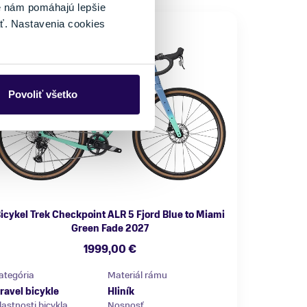
é nám pomáhajú lepšie
ť. Nastavenia cookies
NOVINKA
Povoliť všetko
icykel Trek Checkpoint ALR 5 Fjord Blue to Miami
Green Fade 2027
1999,00 €
ategória
Materiál rámu
ravel bicykle
Hliník
lastnosti bicykla
Nosnosť