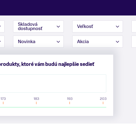
Skladová
Veľkosť
dostupnosť
Novinka
Akcia
produkty, ktoré vám budú najlepšie sedieť
173
183
193
203