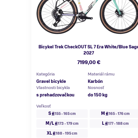
Bicykel Trek CheckOUT SL 7 Era White/Blue Sag
2027
7199,00 €
Kategória
Materiál rámu
Gravel bicykle
Karbón
Vlastnosti bicykla
Nosnosť
s prehadzovačkou
do 150 kg
Veľkosť
S
M
155 - 165 cm
165 - 176 cm
M/L
L
173 - 179 cm
177 - 188 cm
XL
188 - 195 cm