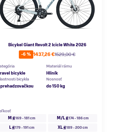
Bicykel Giant Revolt 2 Icicle White 2026
1437,26 €
1529,00 €
-6 %
ategória
Materiál rámu
ravel bicykle
Hliník
lastnosti bicykla
Nosnosť
 prehadzovačkou
do 150 kg
eľkosť
M
M/L
169 - 181 cm
174 - 186 cm
L
XL
179 - 191 cm
189 - 200 cm