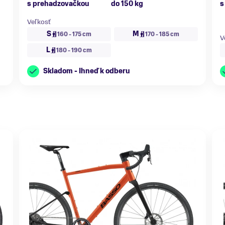
s prehadzovačkou
do 150 kg
s
Veľkosť
S
M
160 - 175 cm
170 - 185 cm
V
L
180 - 190 cm
Skladom - Ihneď k odberu