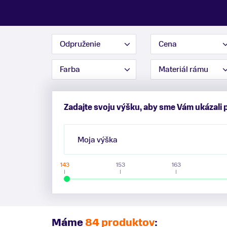
Odpruženie
Cena
Farba
Materiál rámu
Zadajte svoju výšku, aby sme Vám ukázali 
Moja výška
143
153
163
Máme
84 produktov
: