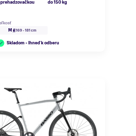
 prehadzovačkou
do 150 kg
eľkosť
M
169 - 181 cm
Skladom - Ihneď k odberu