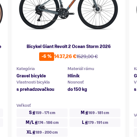
e
Bicykel Giant Revolt 2 Ocean Storm 2026
1437,26 €
1529,00 €
-6 %
Kategória
Materiál rámu
K
Gravel bicykle
Hliník
G
Vlastnosti bicykla
Nosnosť
V
s prehadzovačkou
do 150 kg
s
Veľkosť
S
M
159 - 171 cm
169 - 181 cm
V
M/L
L
174 - 186 cm
179 - 191 cm
XL
189 - 200 cm