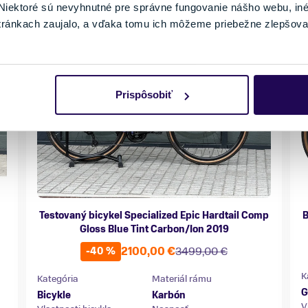
iektoré sú nevyhnutné pre správne fungovanie nášho webu, in
tránkach zaujalo, a vďaka tomu ich môžeme priebežne zlepšova
Prispôsobiť
Testovaný bicykel Specialized Epic Hardtail Comp
B
Gloss Blue Tint Carbon/Ion 2019
2100,00 €
3499,00 €
-40 %
K
Kategória
Materiál rámu
G
Bicykle
Karbón
V