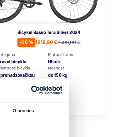
Bicykel Basso Tera Silver 2024
1819,99 €
2599,99 €
-30 %
ategória
Materiál rámu
ravel bicykle
Hliník
lastnosti bicykla
Nosnosť
 prehadzovačkou
do 150 kg
eľkosť
L
180 - 189 cm
Posledný kus skladom
O cookies